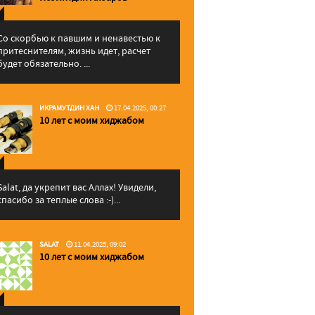
Со скорбью к павшим и ненавестью к
притеснителям, жизнь идет, расчет
будет обязательно. ...
ИКРАМУТДИН ХАН
17.04.2025, 00:27
10 лет с моим хиджабом
Salat, да укрепит вас Аллаx! Увидели,
спасибо за теплые слова :-)...
SALAT
11.04.2025, 09:02
10 лет с моим хиджабом