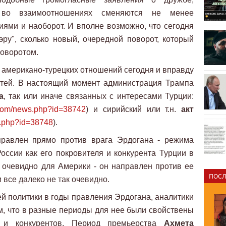
 во взаимоотношениях сменяются не менее
ями и наоборот. И вполне возможно, что сегодня
ру", сколько новый, очередной поворот, который
оворотом.
 американо-турецких отношений сегодня и вправду
стей. В настоящий момент администрация Трампа
а
, так или иначе связанных с интересами Турции:
a.com/news.php?id=38742
) и сирийский или т.н.
акт
s.php?id=38748
).
правлен прямо против врага Эрдогана - режима
ссии как его покровителя и конкурента Турции в
 очевидно для Америки - он направлен против ее
ПОСЛ
 все далеко не так очевидно.
й политики в годы правления Эрдогана, аналитики
ом, что в разные периоды для нее были свойствены
в и конкурентов. Период премьерства
Ахмета