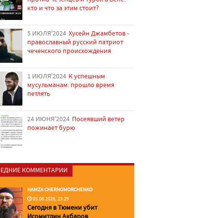
кто и что за этим стоит?
5 ИЮЛЯ'2024
Хусейн Джамбетов -
православный русский патриот
чеченского происхождения
1 ИЮЛЯ'2024
К успешным
мусульманам: прошло время
петлять
24 ИЮНЯ'2024
Посеявший ветер
пожинает бурю
ЕДНИЕ КОММЕНТАРИИ
HAMZA CHERNOMORCHENKO
03.06.2026, 23:29
Сегодня в Тюмени убит
Исомитдин Акбаров