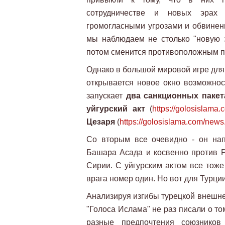
сотрудничестве и новых эрах
громогласными угрозами и обвинени
мы наблюдаем не столько "новую э
потом сменится противоположным п
Однако в большой мировой игре для
открывается новое окно возможно
запускает
два санкционных пакет
уйгурский акт
(
https://golosislam
Цезаря
(
https://golosislama.com/new
Со вторым все очевидно - он на
Башара Асада и косвенно против Ро
Сирии. С уйгурским актом все тоже
врага номер один. Но вот для Турции
Анализируя изгибы турецкой внешне
"Голоса Ислама" не раз писали о т
разные предпочтения союзнико