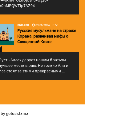
v=wAhN_UEuojU&lc=Ugz6-
h0nMPQWTip7AZ94...
KRR AKK
09.06.2024, 18:56
Русские мусульмане на страже
Корана: pазвеивая мифы о
Священной Книге
Пусть Аллах дарует нашим братьям
лучшее месть в раю. Не только Али и
Иса стоят за этими прекрасными ...
 by golosislama