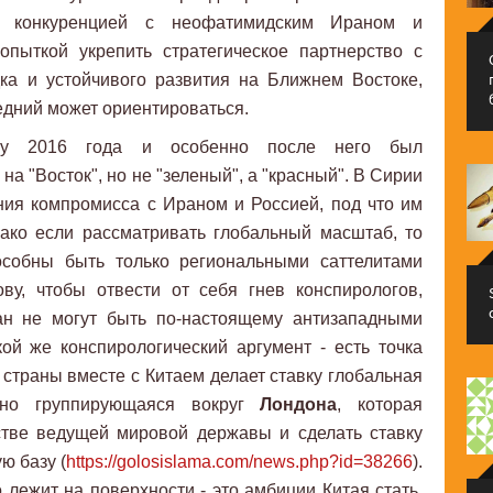
к конкуренцией с неофатимидским Ираном и
опыткой укрепить стратегическое партнерство с
ка и устойчивого развития на Ближнем Востоке,
ледний может ориентироваться.
тчу 2016 года и особенно после него был
а "Восток", но не "зеленый", а "красный". В Сирии
ния компромисса с Ираном и Россией, под что им
ако если рассматривать глобальный масштаб, то
особны быть только региональными саттелитами
ову, чтобы отвести от себя гнев конспирологов,
ан не могут быть по-настоящему антизападными
ой же конспирологический аргумент - есть точка
и страны вместе с Китаем делает ставку глобальная
онно группирующаяся вокруг
Лондона
, которая
стве ведущей мировой державы и сделать ставку
ю базу (
https://golosislama.com/news.php?id=38266
).
о лежит на поверхности - это амбиции Китая стать,