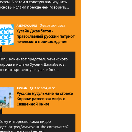
путем. А затем я советую вам изучить
основы ислама прежде чем говорить...
АЗЕР ГАСАНЛИ
02.09.2024, 19:12
Хусейн Джамбетов -
православный русский патриот
чеченского происхождения
Типы как ентот предатель чеченского
народа и ислама Хусейн Джамбетов,
несет откровенную чушь, ибо я...
ARSLAN
11.06.2024, 02:50
Русские мусульмане на страже
Корана: pазвеивая мифы о
Священной Книге
Кому интересно, само видео
здесьhttps://www.youtube.com/watch?