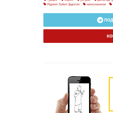
Реджеп Тайип Эрдоган
неоосманизм
ПОД
КО