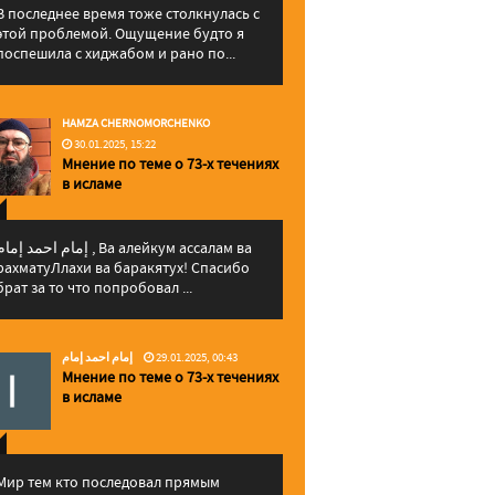
В последнее время тоже столкнулась с
этой проблемой. Ощущение будто я
поспешила с хиджабом и рано по...
HAMZA CHERNOMORCHENKO
30.01.2025, 15:22
Мнение по теме о 73-х течениях
в исламе
إمام احمد إما , Ва алейкум ассалам ва
рахматуЛлахи ва баракятух! Спасибо
брат за то что попробовал ...
إمام احمد إمام
29.01.2025, 00:43
Мнение по теме о 73-х течениях
в исламе
Мир тем кто последовал прямым