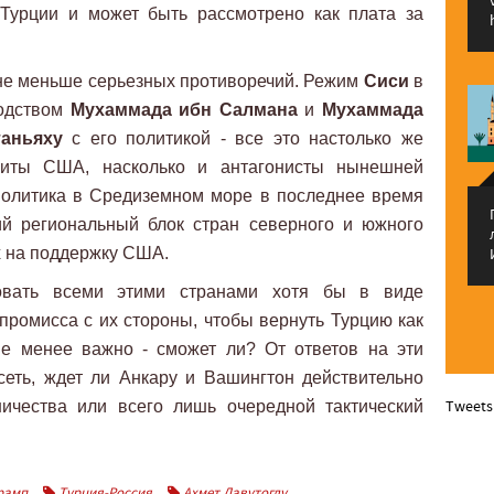
Турции и может быть рассмотрено как плата за
 не меньше серьезных противоречий. Режим
Сиси
в
водством
Мухаммада ибн Салмана
и
Мухаммада
таньяху
с его политикой - все это настолько же
елиты США, насколько и антагонисты нынешней
 политика в Средиземном море в последнее время
ий региональный блок стран северного и южного
 на поддержку США.
овать всеми этими странами хотя бы в виде
мпромисса с их стороны, чтобы вернуть Турцию как
не менее важно - сможет ли? От ответов на эти
еть, ждет ли Анкару и Вашингтон действительно
Tweets
ничества или всего лишь очередной тактический
рамп
Турция-Россия
Ахмет Давутоглу