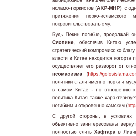
амбициозное внешнеполитическое
исламо-тюркистов (
AKP-MHP
), с о
притяжения тюрко-исламского
покровительствовать ему.
Будь Пекин погибче, продолжай о
Сяопине
, обеспечив Китаю усп
стратегический компромисс ко благу 
власти в Китае находится когорта
осуществляет его разворот от отн
неомаоизма
(
https://golosislama.
политики стали именно тюрки и мусу
в самом Китае - по отношению к
политика Китая также характеризу
негибким и откровенно хамским (
htt
С другой стороны, в условиях
объективно заинтересованы вернут
полностью слить
Хафтара
в Ливии