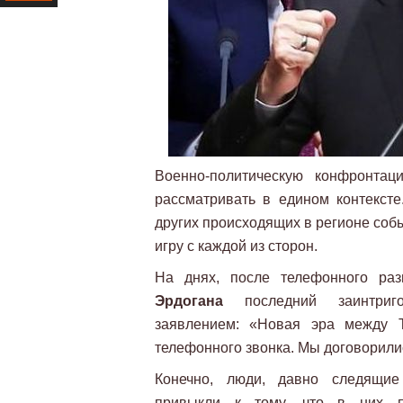
Ресурс
Военно-политическую конфронт
рассматривать в едином контексте
других происходящих в регионе соб
игру с каждой из сторон.
На днях, после телефонного ра
Эрдогана
последний заинтриг
заявлением: «Новая эра между 
телефонного звонка. Мы договорили
Конечно, люди, давно следящие
привыкли к тому, что в них п