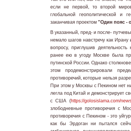
если не первой, то второй мир
глобальной геополитической и г
заканчивая проектом
"Один пояс - 
В указанный, пред- и после- путче
немало шагов навстречу как Ирану и
вопросу, приглушив деятельность 
ранее ею в угоду Москве была пр
путинской России. Однако столкнове
этом продемонстрировали пред
противоречий, которые нельзя разре
При этом у Москвы с Пекином нет н
легла под Китай и демонстрирует с
с США (
https://golosislama.com/ne
злободневные противоречия с Мо
противоречия с Пекином - это уйгу
как бы Эрдоган ни пытался сейча