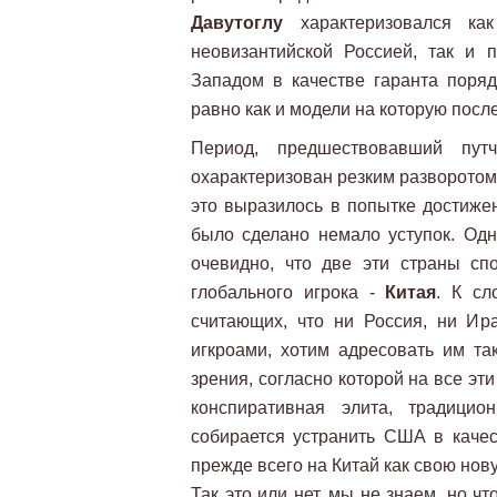
Давутоглу
характеризовался ка
неовизантийской Россией, так и п
Западом в качестве гаранта поряд
равно как и модели на которую пос
Период, предшествовавший пу
охарактеризован резким разворотом н
это выразилось в попытке достиже
было сделано немало уступок. Одн
очевидно, что две эти страны сп
глобального игрока -
Китая
. К сл
считающих, что ни Россия, ни Ир
игкроами, хотим адресовать им так
зрения, согласно которой на все эт
конспиративная элита, традици
собирается устранить США в каче
прежде всего на Китай как свою нову
Так это или нет, мы не знаем, но чт