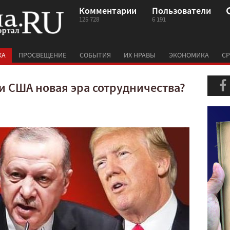
Комментарии
Пользователи
125 728
6 191
КА
ПРОСВЕЩЕНИЕ
СОБЫТИЯ
ИХ НРАВЫ
ЭКОНОМИКА
СР
и США новая эра сотрудничества?