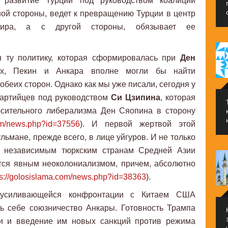
 развитие Турции под руководством коалиции
дной стороны, ведет к превращению Турции в центр
 мира, а с другой стороны, обязывает ее
н ту политику, которая сформировалась при
Ден
ех, Пекин и Анкара вполне могли бы найти
обеих сторон. Однако как мы уже писали, сегодня у
 партийцев под руководством
Си Цзипина
, которая
осительного либерализма Ден Сяопина в сторону
com/news.php?id=37556
). И первой жертвой этой
льмане, прежде всего, в лице уйгуров. И не только
 независимым тюркским странам Средней Азии
ется явным неоколониализмом, причем, абсолютно
ps://golosislama.com/news.php?id=38363
).
 усиливающейся конфронтации с Китаем США
ь себе союзничество Анкары. Готовность Трампа
 и введение им новых санкций против режима