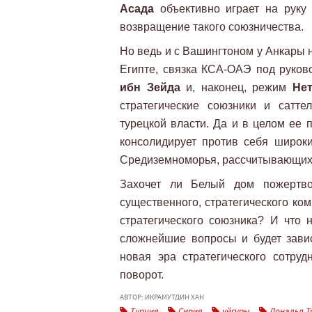
Асада
объективно играет на руку 
возвращение такого союзничества.
Но ведь и с Вашингтоном у Анкары
Египте, связка КСА-ОАЭ под руко
ибн Зейда
и, наконец, режим
Не
стратегические союзники и сатт
турецкой власти. Да и в целом ее
консолидирует против себя широк
Средиземноморья, рассчитывающих
Захочет ли Белый дом пожертв
существенного, стратегического ко
стратегического союзника? И что 
сложнейшие вопросы и будет завис
новая эра стратегического сотруд
поворот.
АВТОР: ИКРАМУТДИН ХАН
Турция
Сирия
уйгуры
Дональд Т