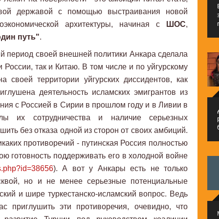
овой державой с помощью выстраивания новой
еоэкономической архитектуры, начиная с
ШОС
,
один путь"
.
вый период своей внешней политики Анкара сделала
 России, так и Китаю. В том числе и по уйгурскому
на своей территории уйгурских диссидентов, как
иглушена деятельность исламских эмигрантов из
ния с Россией в Сирии в прошлом году и в Ливии в
م
елы их сотрудничества и наличие серьезных
шить без отказа одной из сторон от своих амбиций.
икаких противоречий - путинская Россия полностью
вою готовность поддерживать его в холодной войне
ws.php?id=38656
). А вот у Анкары есть не только
сквой, но и не менее серьезные потенциальные
рский и шире туркестанско-исламский вопрос. Ведь
с приглушить эти противоречия, очевидно, что