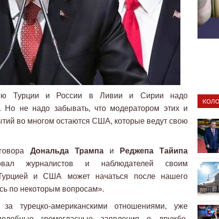
ацию Турции и России в Ливии и Сирии надо
КОЛО
. Но не надо забывать, что модератором этих и
ытий во многом остаются США, которые ведут свою
зговора
Дональда Трампа
и
Реджепа Тайипа
овал журналистов и наблюдателей своим
Турцией и США может начаться после нашего
сь по некоторым вопросам».
 за турецко-американскими отношениями, уже
одобные громогласные заявления о дружбе,