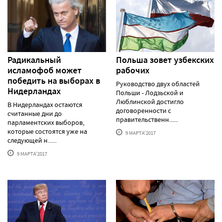
Радикальный
Польша зовет узбекских
исламофоб может
рабочих
победить на выборах в
Руководство двух областей
Нидерландах
Польши - Лодзьской и
Люблинской достигло
В Нидерландах остаются
договоренности с
считанные дни до
правительственн......
парламентских выборов,
которые состоятся уже на
9 МАРТА'2017
следующей н......
9 МАРТА'2017