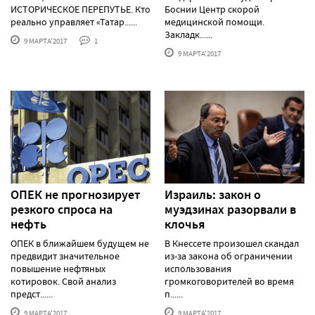
ИСТОРИЧЕСКОЕ ПЕРЕПУТЬЕ. Кто
Боснии Центр скорой
реально управляет «Татар......
медицинской помощи.
Закладк......
9 МАРТА'2017
1
9 МАРТА'2017
ОПЕК не прогнозирует
Израиль: закон о
резкого спроса на
муэдзинах разорвали в
нефть
клочья
ОПЕК в ближайшем будущем не
В Кнессете произошел скандал
предвидит значительное
из-за закона об ограничении
повышение нефтяных
использования
котировок. Свой анализ
громкоговорителей во время
предст......
п......
9 МАРТА'2017
9 МАРТА'2017