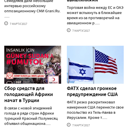
Семедляев дали небольшие
интервью российскому
Торговая война между ЕС и ОАЭ
оппозиционному СМИ Grani.Ru.
может вспыхнуть в ближайшее
......
время из-за противоречий на
авиационном р......
7 МАРТА'2017
7 МАРТА'2017
Сбор средств для
ФАТХ сделал громкое
голодающей Африки
предупреждение США
начат в Турции
ФАТХ резко раскритиковал
намерения США перенести свое
В связи с новой эпидемией
посольство из Тель-Авива в
голода в ряде стран Африки
Иерусалим. Кроме т......
турецкий Красный Полумесяц
объявил общенациона......
7 МАРТА'2017