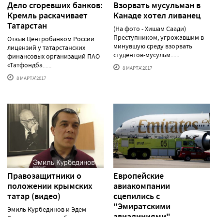
Дело сгоревших банков:
Взорвать мусульман в
Кремль раскачивает
Канаде хотел ливанец
Татарстан
(На фото - Хишам Саади)
Преступником, угрожавшим в
Отзыв Центробанком России
минувшую среду взорвать
лицензий у татарстанских
студентов-мусульм......
финансовых организаций ПАО
«Татфондба......
8 МАРТА'2017
8 МАРТА'2017
Правозащитники о
Европейские
положении крымских
авиакомпании
татар (видео)
сцепились с
"Эмиратскими
Эмиль Курбединов и Эдем
авиалиниями"