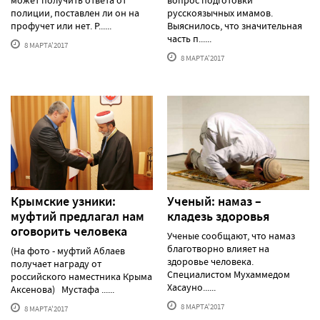
полиции, поставлен ли он на
русскоязычных имамов.
профучет или нет. Р......
Выяснилось, что значительная
часть п......
8 МАРТА'2017
8 МАРТА'2017
Крымские узники:
Ученый: намаз –
муфтий предлагал нам
кладезь здоровья
оговорить человека
Ученые сообщают, что намаз
благотворно влияет на
(На фото - муфтий Аблаев
здоровье человека.
получает награду от
Специалистом Мухаммедом
российского наместника Крыма
Хасауно......
Аксенова) Мустафа ......
8 МАРТА'2017
8 МАРТА'2017