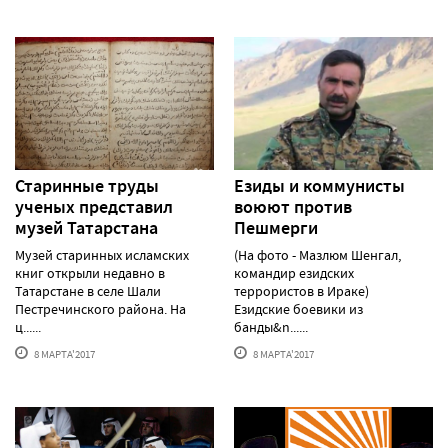
Старинные труды
Езиды и коммунисты
ученых представил
воюют против
музей Татарстана
Пешмерги
Музей старинных исламских
(На фото - Мазлюм Шенгал,
книг открыли недавно в
командир езидских
Татарстане в селе Шали
террористов в Ираке)
Пестречинского района. На
Езидские боевики из
ц......
банды&n......
8 МАРТА'2017
8 МАРТА'2017