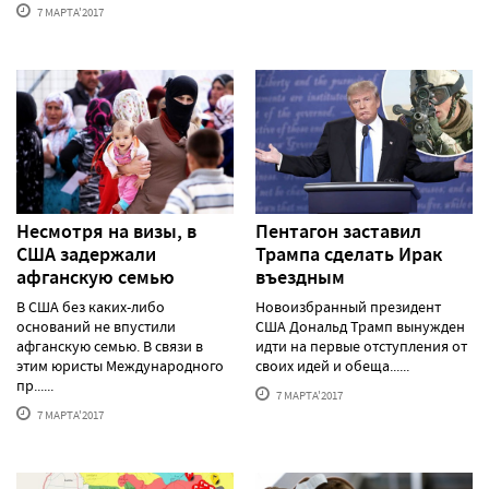
7 МАРТА'2017
Несмотря на визы, в
Пентагон заставил
США задержали
Трампа сделать Ирак
афганскую семью
въездным
В США без каких-либо
Новоизбранный президент
оснований не впустили
США Дональд Трамп вынужден
афганскую семью. В связи в
идти на первые отступления от
этим юристы Международного
своих идей и обеща......
пр......
7 МАРТА'2017
7 МАРТА'2017