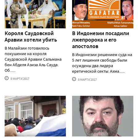
Короля Саудовской
В Индонезии посадили
Аравии хотели убить
лжепророка и его
апостолов
В Малайзии готовилось
покушение на короля
В Индонезии решением суда на
Саудовской Аравии Сальмана
5 лет лишения свободы были
бен Абделя Азиза Аль Сауда.
осуждены два лидера
Об......
еретической секты: Ахма......
8 МАРТА'2017
8 МАРТА'2017