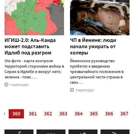
ИГИШ-2.0: Аль-Каида
ЧП в Йемене: люди
может подставить
начали умирать от
Идлиб под разгром
холеры
(На фото - карта контроля
Йеменское руководство
территорий сторонами войны в
прибегло к введению
Сирии в Идлибе и вокруг него;
чрезвычайного положения в
зеленое - повс......
центральной части страны в
связ......
7 МАРТА'2017
7 МАРТА'2017
59
360
361
362
363
364
365
366
367