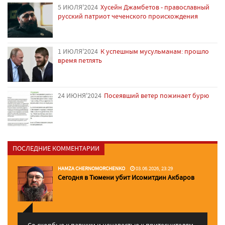
5 ИЮЛЯ'2024
Хусейн Джамбетов - православный
русский патриот чеченского происхождения
1 ИЮЛЯ'2024
К успешным мусульманам: прошло
время петлять
24 ИЮНЯ'2024
Посеявший ветер пожинает бурю
ПОСЛЕДНИЕ КОММЕНТАРИИ
HAMZA CHERNOMORCHENKO
03.06.2026, 23:29
Сегодня в Тюмени убит Исомитдин Акбаров
Со скорбью к павшим и ненавестью к притеснителям,