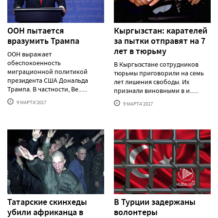
ООН пытается
Кыргызстан: карателей
вразумить Трампа
за пытки отправят на 7
лет в тюрьму
ООН выражает
обеспокоенность
В Кыргызстане сотрудников
миграционной политикой
тюрьмы приговорили на семь
президента США Дональда
лет лишения свободы. Их
Трампа. В частности, Ве......
признали виновными в и......
9 МАРТА'2017
9 МАРТА'2017
Татарские скинхеды
В Турции задержаны
убили африканца в
волонтеры