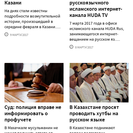
Казани
русскоязычного
исламского интернет-
На днях стали известны
канала HUDA TV
подробности возмутительной
истории, произошедшей в
7 марта 2017 года в офисе
середине февраля в Казани......
исламского канала HUDA Rus,
занимающегося интернет-
9 МАРТА'2017
вещанием на русском яз......
8 МАРТА'2017
Суд: полиция вправе не
В Казахстане просят
информировать о
проводить хутбы на
профучете
русском языке
В Махачкале мусульманин не
В Казахстане поднимают
может получить ответа от
вопрос подготовки