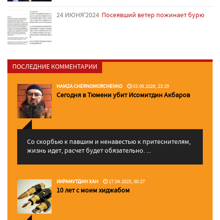
24 ИЮНЯ'2024
Посеявший ветер пожинает бурю
ПОСЛЕДНИЕ КОММЕНТАРИИ
HAMZA CHERNOMORCHENKO
03.06.2026, 23:29
Сегодня в Тюмени убит Исомитдин Акбаров
Со скорбью к павшим и ненавестью к притеснителям,
жизнь идет, расчет будет обязательно. ...
ИКРАМУТДИН ХАН
17.04.2025, 00:27
10 лет с моим хиджабом