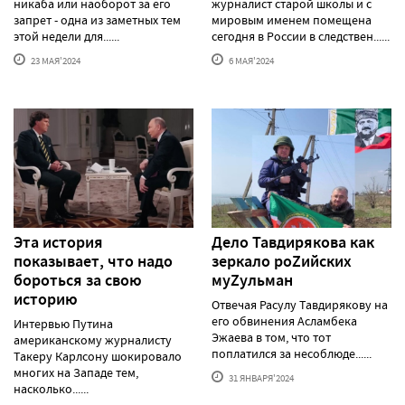
никаба или наоборот за его
журналист старой школы и с
запрет - одна из заметных тем
мировым именем помещена
этой недели для......
сегодня в России в следствен......
23 МАЯ'2024
6 МАЯ'2024
Эта история
Дело Тавдирякова как
показывает, что надо
зеркало роZийских
бороться за свою
муZульман
историю
Отвечая Расулу Тавдирякову на
его обвинения Асламбека
Интервью Путина
Эжаева в том, что тот
американскому журналисту
поплатился за несоблюде......
Такеру Карлсону шокировало
многих на Западе тем,
31 ЯНВАРЯ'2024
насколько......