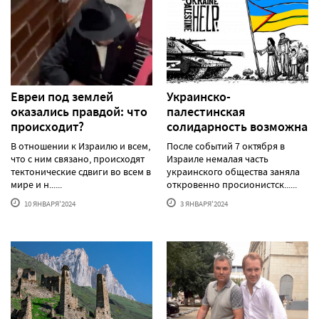
Евреи под землей
Украинско-
оказались правдой: что
палестинская
происходит?
солидарность возможна
В отношении к Израилю и всем,
После событий 7 октября в
что с ним связано, происходят
Израиле немалая часть
тектонические сдвиги во всем в
украинского общества заняла
мире и н......
откровенно просионистск......
10 ЯНВАРЯ'2024
3 ЯНВАРЯ'2024