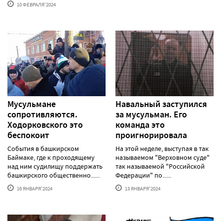
10 ФЕВРАЛЯ'2024
Мусульмане
Навальный заступился
сопротивляются.
за мусульман. Его
Ходорковского это
команда это
беспокоит
проигнорировала
События в башкирском
На этой неделе, выступая в так
Баймаке, где к проходящему
называемом "Верховном суде"
над ним судилищу поддержать
так называемой "Российской
башкирского общественно......
Федерации" по......
16 ЯНВАРЯ'2024
13 ЯНВАРЯ'2024