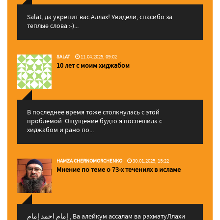
Salat, да укрепит вас Аллаx! Увидели, спасибо за
теплые слова :-)...
SALAT
11.04.2025, 09:02
10 лет с моим хиджабом
В последнее время тоже столкнулась с этой
проблемой. Ощущение будто я поспешила с
хиджабом и рано по...
HAMZA CHERNOMORCHENKO
30.01.2025, 15:22
Мнение по теме о 73-х течениях в исламе
إمام احمد إمام , Ва алейкум ассалам ва рахматуЛлахи