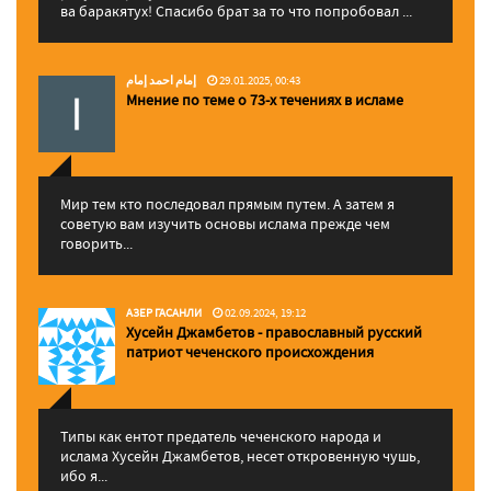
ва баракятух! Спасибо брат за то что попробовал ...
إمام احمد إمام
29.01.2025, 00:43
Мнение по теме о 73-х течениях в исламе
Мир тем кто последовал прямым путем. А затем я
советую вам изучить основы ислама прежде чем
говорить...
АЗЕР ГАСАНЛИ
02.09.2024, 19:12
Хусейн Джамбетов - православный русский
патриот чеченского происхождения
Типы как ентот предатель чеченского народа и
ислама Хусейн Джамбетов, несет откровенную чушь,
ибо я...