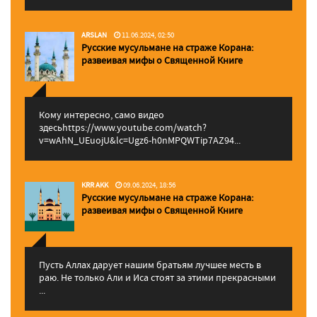
ARSLAN
11.06.2024, 02:50
Русские мусульмане на страже Корана:
pазвеивая мифы о Священной Книге
Кому интересно, само видео
здесьhttps://www.youtube.com/watch?
v=wAhN_UEuojU&lc=Ugz6-h0nMPQWTip7AZ94...
KRR AKK
09.06.2024, 18:56
Русские мусульмане на страже Корана:
pазвеивая мифы о Священной Книге
Пусть Аллах дарует нашим братьям лучшее месть в
раю. Не только Али и Иса стоят за этими прекрасными
...