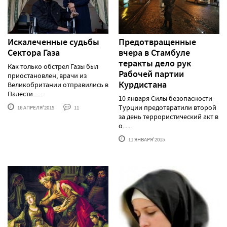
Искалеченные судьбы
Предотвращенные
Сектора Газа
вчера в Стамбуле
теракты дело рук
Как только обстрел Газы был
Рабочей партии
приостановлен, врачи из
Курдистана
Великобритании отправились в
Палести......
10 января Силы безопасности
Турции предотвратили второй
16 АПРЕЛЯ'2015
11
за день террористический акт в
о......
11 ЯНВАРЯ'2015