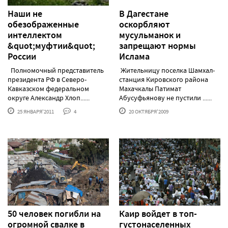
Наши не
В Дагестане
обезображенные
оскорбляют
интеллектом
мусульманок и
&quot;муфтии&quot;
запрещают нормы
России
Ислама
Полномочный представитель
Жительницу поселка Шамхал-
президента РФ в Северо-
станция Кировского района
Кавказском федеральном
Махачкалы Патимат
округе Александр Хлоп......
Абусуфьянову не пустили ......
25 ЯНВАРЯ'2011
4
20 ОКТЯБРЯ'2009
50 человек погибли на
Каир войдет в топ-
огромной свалке в
густонаселенных