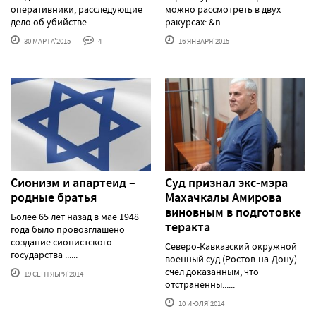
оперативники, расследующие
можно рассмотреть в двух
дело об убийстве ......
ракурсах: &n......
30 МАРТА'2015
4
16 ЯНВАРЯ'2015
Сионизм и апартеид –
Суд признал экс-мэра
родные братья
Махачкалы Амирова
виновным в подготовке
Более 65 лет назад в мае 1948
теракта
года было провозглашено
создание сионистского
Северо-Кавказский окружной
государства ......
военный суд (Ростов-на-Дону)
счел доказанным, что
19 СЕНТЯБРЯ'2014
отстраненны......
10 ИЮЛЯ'2014