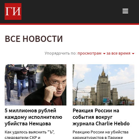
ВСЕ НОВОСТИ
Упорядочить по:
просмотрам
за все время
5 миллионов рублей
Реакция России на
каждому исполнителю
события вокруг
убийства Немцова
журнала Charlie Hebdo
Как удалось выяснить "Ъ",
Реакцию России на убийства
следователи СКР и
карикатуристов в Париже