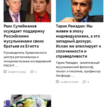
Раис Сулейманов
Тарик Рамадан: Мы
осуждает поддержку
живем в эпоху
Российскими
индивидуализма, а это
мусульманами своих
западный дискурс.
братьев из Египта
Ислам же апеллирует к
сплоченности и
Руководитель Приволжского
справедливости
центра региональных и
этнорелигиозных исследований
Тарик Рамадан - влиятельный
РИСИ Р......
мусульманский философ,
теолог и писатель, профессор
29 АВГУСТА'2013
6
Оксфордс......
21 АВГУСТА'2013
6