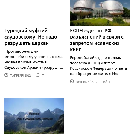
Турецкий муфтий
ЕСПЧ ждет от РФ
саудовскому: Не надо
разъяснений в связи с
разрушать церкви
запретом исламских
книг
Противоречащим
миролюбивому учению ислама
Европейский суд по правам
назвал призыв муфтия
человека (ЕСПЧ) ждет от
Саудовской Аравии «разруш......
Российской Федерации ответа
на обращение жителя Иж......
7 АПРЕЛЯ'2012
7
30 ЯНВАРЯ'2012
1