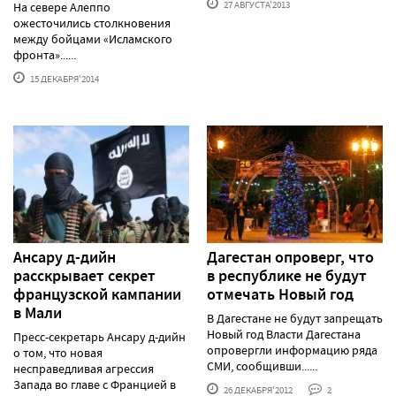
27 АВГУСТА'2013
На севере Алеппо
ожесточились столкновения
между бойцами «Исламского
фронта»......
15 ДЕКАБРЯ'2014
Ансару д-дийн
Дагестан опроверг, что
расскрывает секрет
в республике не будут
французской кампании
отмечать Новый год
в Мали
В Дагестане не будут запрещать
Новый год Власти Дагестана
Пресс-секретарь Ансару д-дийн
опровергли информацию ряда
о том, что новая
СМИ, сообщивши......
несправедливая агрессия
Запада во главе с Францией в
26 ДЕКАБРЯ'2012
2