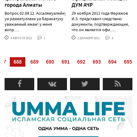
города Алматы
ДУМ АЧР
Вопрос 02.08.12. Ассалямуалейкум
29 ноября 2011 года Меражов
уа рахматуллахи уа баракатуху
И.З. представил следствию
уважаемый имам! у меня
документы, подтверждающие,
вопр......
что он является офи......
4 АВГУСТА'2012
1
2 ДЕКАБРЯ'2011
8
687
688
689
690
691
692
693
694
695