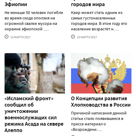
Эфиопии
городов мира
Не меньше 50 человек погибли
Каир может стать одним из
во время схода оползня на
самых густонаселенных
огромной свалке мусора на
городов мира. В этом году его
окраине эфиопской ......
население возрастёт н......
13 МАРТА'2017
13 МАРТА'2017
«Исламский фронт»
О Концепции развития
сообщил об
Хлопководства в России
уничтожении
Причиной написания данной
военнослужащих сил
статьи стало появившееся в
режима Асада на севере
прессе материал о
Алеппо
«Возрождени......