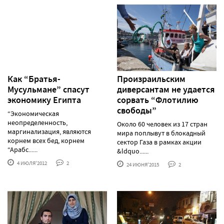
Как “Братья-
Произраильским
Мусульмане” спасут
диверсантам не удается
экономику Египта
сорвать “Флотилию
свободы”
“Экономическая
неопределенность,
Около 60 человек из 17 стран
маргинализация, являются
мира поплывут в блокадный
корнем всех бед, корнем
сектор Газа в рамках акции
“Арабс......
&ldquo......
4 ИЮЛЯ'2012
2
24 ИЮНЯ'2015
2