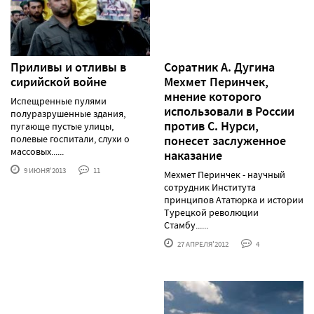
Приливы и отливы в
Соратник А. Дугина
сирийской войне
Мехмет Перинчек,
мнение которого
Испещренные пулями
использовали в России
полуразрушенные здания,
против С. Нурси,
пугающе пустые улицы,
полевые госпитали, слухи о
понесет заслуженное
массовых......
наказание
9 ИЮНЯ'2013
11
Мехмет Перинчек - научный
сотрудник Института
принципов Ататюрка и истории
Турецкой революции
Стамбу......
27 АПРЕЛЯ'2012
4