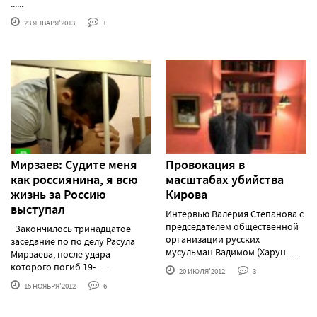
......
23 ЯНВАРЯ'2013
1
Мирзаев: Судите меня
Провокация в
как россиянина, я всю
масштабах убийства
жизнь за Россию
Кирова
выступал
Интервью Валерия Степанова с
председателем общественной
Закончилось тринадцатое
организации русских
заседание по по делу Расула
мусульман Вадимом (Харун......
Мирзаева, после удара
которого погиб 19-......
20 ИЮЛЯ'2012
3
15 НОЯБРЯ'2012
6