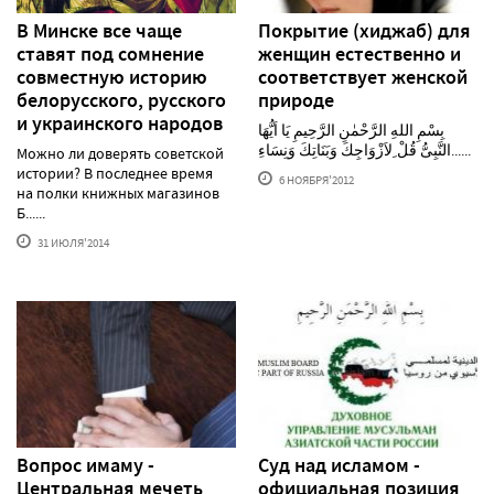
В Минске все чаще
Покрытие (хиджаб) для
ставят под сомнение
женщин естественно и
совместную историю
соответствует женской
белорусского, русского
природе
и украинского народов
بِسْمِ اللهِ الرَّحْمٰنِ الرَّحِيمِ يَا اَيُّهَا
النَّبِىُّ قُلْ ِلاَزْوَاجِكَ وَبَنَاتِكَ وَنِسَاءِ......
Можно ли доверять советской
истории? В последнее время
6 НОЯБРЯ'2012
на полки книжных магазинов
Б......
31 ИЮЛЯ'2014
Вопрос имаму -
Суд над исламом -
Центральная мечеть
официальная позиция