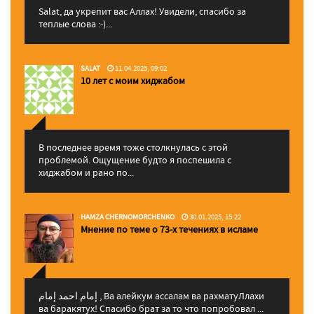
Salat, да укрепит вас Аллаx! Увидели, спасибо за
теплые слова :-)...
SALAT
11.04.2025, 09:02
10 лет с моим хиджабом
В последнее время тоже столкнулась с этой
проблемой. Ощущение будто я поспешила с
хиджабом и рано по...
HAMZA CHERNOMORCHENKO
30.01.2025, 15:22
Мнение по теме о 73-х течениях в исламе
إمام احمد إمام , Ва алейкум ассалам ва рахматуЛлахи
ва баракятух! Спасибо брат за то что попробовал ...