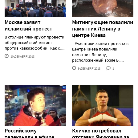
Москве заявят
Митингующие повалили
исламский протест
памятник Ленину в
центре Киева
В столице планируют провести
общероссийский митинг
Участники акции протеста в
против кавказофобии Как с......
центре Киева повалили
памятник Ленину,
10 ДЕКАБРЯ'2013
расположенный возле Б......
9 ДЕКАБРЯ'2013
1
Российскому
Кличко потребовал
телеканалу в эфире
отставки Януковича за