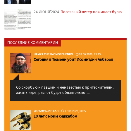
24 ИЮНЯ'2024
Посеявший ветер пожинает бурю
ПОСЛЕДНИЕ КОММЕНТАРИИ
HAMZA CHERNOMORCHENKO
03.06.2026, 23:29
Сегодня в Тюмени убит Исомитдин Акбаров
Со скорбью к павшим и ненавестью к притеснителям,
жизнь идет, расчет будет обязательно. ...
ИКРАМУТДИН ХАН
17.04.2025, 00:27
10 лет с моим хиджабом