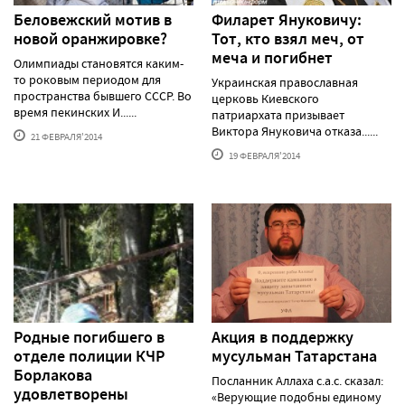
Беловежский мотив в
Филарет Януковичу:
новой оранжировке?
Тот, кто взял меч, от
меча и погибнет
Олимпиады становятся каким-
то роковым периодом для
Украинская православная
пространства бывшего СССР. Во
церковь Киевского
время пекинских И......
патриархата призывает
Виктора Януковича отказа......
21 ФЕВРАЛЯ'2014
19 ФЕВРАЛЯ'2014
Родные погибшего в
Акция в поддержку
отделе полиции КЧР
мусульман Татарстана
Борлакова
Посланник Аллаха с.а.с. сказал:
удовлетворены
«Верующие подобны единому