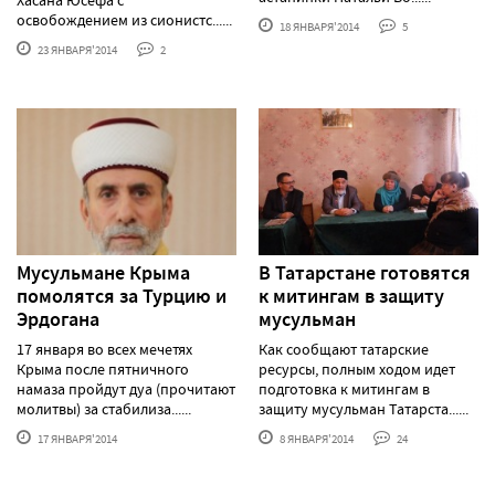
освобождением из сионистс......
18 ЯНВАРЯ'2014
5
23 ЯНВАРЯ'2014
2
Мусульмане Крыма
В Татарстане готовятся
помолятся за Турцию и
к митингам в защиту
Эрдогана
мусульман
17 января во всех мечетях
Как сообщают татарские
Крыма после пятничного
ресурсы, полным ходом идет
намаза пройдут дуа (прочитают
подготовка к митингам в
молитвы) за стабилиза......
защиту мусульман Татарста......
17 ЯНВАРЯ'2014
8 ЯНВАРЯ'2014
24