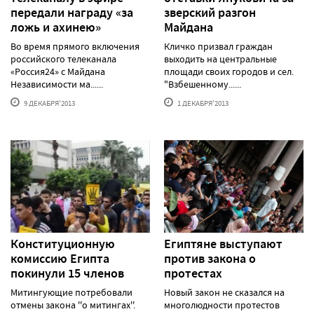
передали награду «за
зверский разгон
ложь и ахинею»
Майдана
Во время прямого включения
Кличко призвал граждан
российского телеканала
выходить на центральные
«Россия24» с Майдана
площади своих городов и сел.
Независимости ма......
"Взбешенному......
9 ДЕКАБРЯ'2013
1 ДЕКАБРЯ'2013
Конституционную
Египтяне выступают
комиссию Египта
против закона о
покинули 15 членов
протестах
Митингующие потребовали
Новый закон не сказался на
отмены закона ''о митингах''.
многолюдности протестов