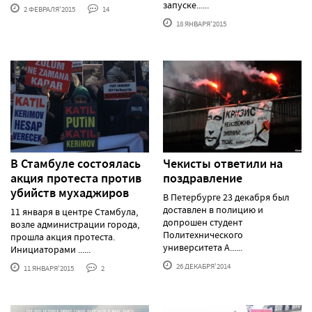
запуске......
2 ФЕВРАЛЯ'2015
14
18 ЯНВАРЯ'2015
В Стамбуле состоялась
Чекисты ответили на
акция протеста против
поздравление
убийств мухаджиров
В Петербурге 23 декабря был
доставлен в полицию и
11 января в центре Стамбула,
допрошен студент
возле администрации города,
Политехнического
прошла акция протеста.
университета А......
Инициаторами ......
26 ДЕКАБРЯ'2014
11 ЯНВАРЯ'2015
2