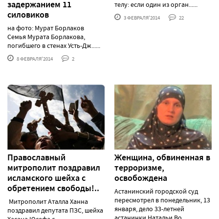
задержанием 11
телу: если один из орган......
силовиков
3 ФЕВРАЛЯ'2014
22
на фото: Мурат Борлаков
Семья Мурата Борлакова,
погибшего в стенах Усть-Дж......
8 ФЕВРАЛЯ'2014
2
Православный
Женщина, обвиненная в
митрополит поздравил
терроризме,
исламского шейха с
освобождена
обретением свободы!..
Астанинский городской суд
пересмотрел в понедельник, 13
Митрополит Аталла Ханна
января, дело 33-летней
поздравил депутата ПЗС, шейха
астанинки Натальи Во......
Хасана Юсефа с