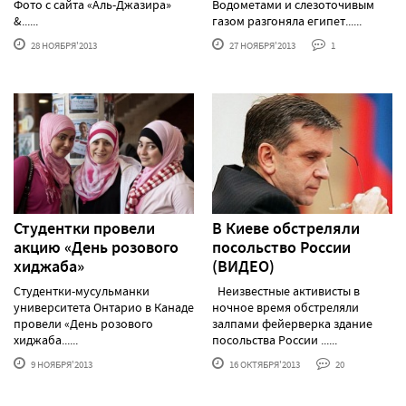
Фото с сайта «Аль-Джазира»
Водометами и слезоточивым
&......
газом разгоняла египет......
28 НОЯБРЯ'2013
27 НОЯБРЯ'2013
1
Студентки провели
В Киеве обстреляли
акцию «День розового
посольство России
хиджаба»
(ВИДЕО)
Студентки-мусульманки
Неизвестные активисты в
университета Онтарио в Канаде
ночное время обстреляли
провели «День розового
залпами фейерверка здание
хиджаба......
посольства России ......
9 НОЯБРЯ'2013
16 ОКТЯБРЯ'2013
20