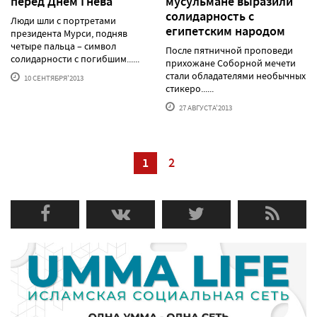
перед Днем Гнева
мусульмане выразили
солидарность с
Люди шли с портретами
египетским народом
президента Мурси, подняв
четыре пальца – символ
После пятничной проповеди
солидарности с погибшим......
прихожане Соборной мечети
стали обладателями необычных
10 СЕНТЯБРЯ'2013
стикеро......
27 АВГУСТА'2013
1
2