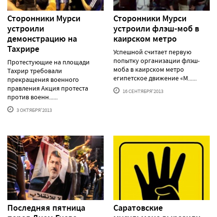
Сторонники Мурси
Сторонники Мурси
устроили
устроили флэш-моб в
демонстрацию на
каирском метро
Тахрире
Успешной считает первую
попытку организации флэш-
Протестующие на площади
моба в каирском метро
Тахрир требовали
египетское движение «М......
прекращения военного
правления Акция протеста
16 СЕНТЯБРЯ'2013
против военн......
3 ОКТЯБРЯ'2013
Последняя пятница
Саратовские