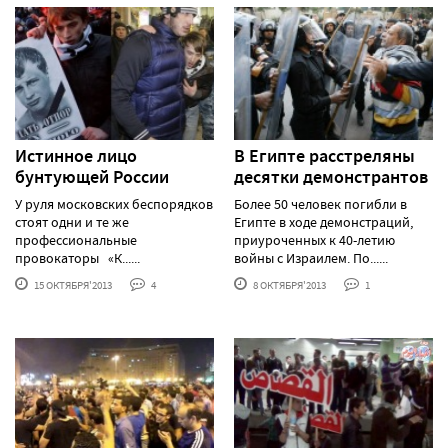
Истинное лицо
В Египте расстреляны
бунтующей России
десятки демонстрантов
У руля московских беспорядков
Более 50 человек погибли в
стоят одни и те же
Египте в ходе демонстраций,
профессиональные
приуроченных к 40-летию
провокаторы «К......
войны с Израилем. По......
15 ОКТЯБРЯ'2013
4
8 ОКТЯБРЯ'2013
1