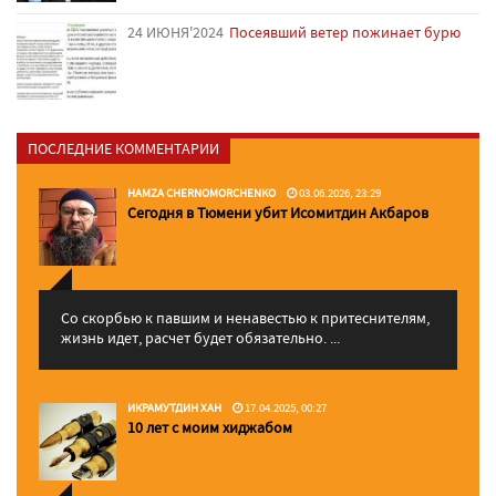
24 ИЮНЯ'2024
Посеявший ветер пожинает бурю
ПОСЛЕДНИЕ КОММЕНТАРИИ
HAMZA CHERNOMORCHENKO
03.06.2026, 23:29
Сегодня в Тюмени убит Исомитдин Акбаров
Со скорбью к павшим и ненавестью к притеснителям,
жизнь идет, расчет будет обязательно. ...
ИКРАМУТДИН ХАН
17.04.2025, 00:27
10 лет с моим хиджабом