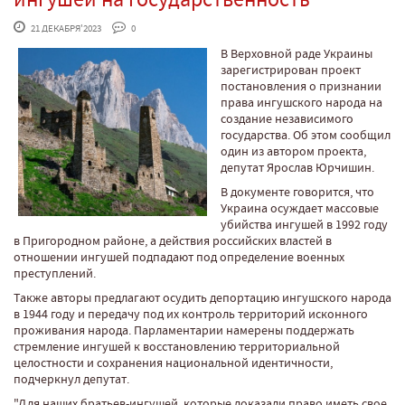
 21 ДЕКАБРЯ'2023
 0
В Верховной раде Украины
зарегистрирован проект
постановления о признании
права ингушского народа на
создание независимого
государства. Об этом сообщил
один из автором проекта,
депутат Ярослав Юрчишин.
В документе говорится, что
Украина осуждает массовые
убийства ингушей в 1992 году
в Пригородном районе, а действия российских властей в
отношении ингушей подпадают под определение военных
преступлений.
Также авторы предлагают осудить депортацию ингушского народа
в 1944 году и передачу под их контроль территорий исконного
проживания народа. Парламентарии намерены поддержать
стремление ингушей к восстановлению территориальной
целостности и сохранения национальной идентичности,
подчеркнул депутат.
"Для наших братьев-ингушей, которые доказали право иметь свое