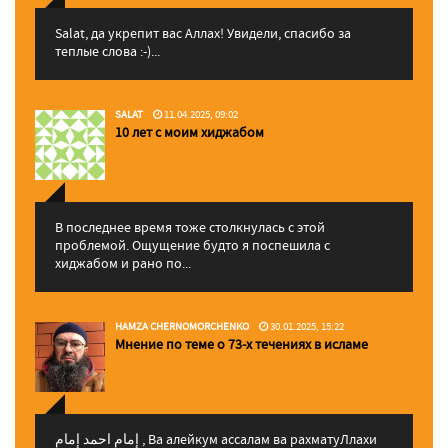
Salat, да укрепит вас Аллаx! Увидели, спасибо за
теплые слова :-)...
SALAT
11.04.2025, 09:02
10 лет с моим хиджабом
В последнее время тоже столкнулась с этой
проблемой. Ощущение будто я поспешила с
хиджабом и рано по...
HAMZA CHERNOMORCHENKO
30.01.2025, 15:22
Мнение по теме о 73-х течениях в исламе
إمام احمد إمام , Ва алейкум ассалам ва рахматуЛлахи