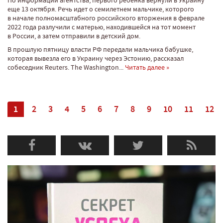
По информации агентства, первого ребенка вернули в Украину
еще 13 октября. Речь идет о семилетнем мальчике, которого
в начале полномасштабного российского вторжения в феврале
2022 года разлучили с матерью, находившейся на тот момент
в России, а затем отправили в детский дом.
В прошлую пятницу власти РФ передали мальчика бабушке,
которая вывезла его в Украину через Эстонию, рассказал
собеседник Reuters. The Washington...
Читать далее »
1
2
3
4
5
6
7
8
9
10
11
12