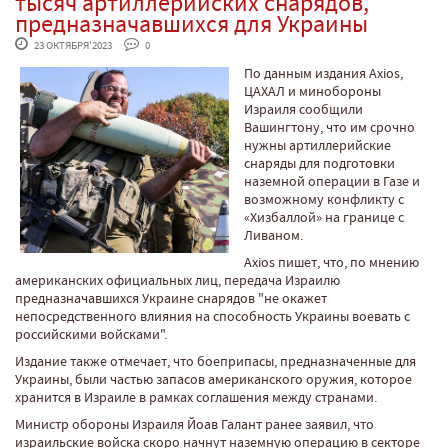
тысяч артиллерийских снарядов,
предназначавшихся для Украины
 23 ОКТЯБРЯ'2023
 0
По данным издания Axios,
ЦАХАЛ и минобороны
Израиля сообщили
Вашингтону, что им срочно
нужны артиллерийские
снаряды для подготовки
наземной операции в Газе и
возможному конфликту с
«Хизбаллой» на границе с
Ливаном.
Axios пишет, что, по мнению
американских официальных лиц, передача Израилю
предназначавшихся Украине снарядов "не окажет
непосредственного влияния на способность Украины воевать с
российскими войсками".
Издание также отмечает, что боеприпасы, предназначенные для
Украины, были частью запасов американского оружия, которое
хранится в Израиле в рамках соглашения между странами.
Министр обороны Израиля Йоав Галант ранее заявил, что
израильские войска скоро начнут наземную операцию в секторе