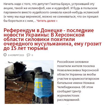
Начать надо с того, что депутат Гжегош Браун, устроивший эту
акцию, такой же исламофоб, как и иудеофоб. И будь в польском
парламенте вместо иудейского символа какой-нибудь исламский
(к чему мы еще вернемся), можно не сомневаться, что он пришел
бы бороться и с ним,...
Читать далее »
Референдум в Донецке - последние
новости Украины: В Херсонской
области силовики похитили
очередного мусульманина, ему грозит
до 15 лет тюрьмы
 8 НОЯБРЯ'2023
 0
Российские силовики
похитили жителя поселка
Новоалексеевка Херсонской
области Украины за якобы
участие в крымскотатарском
батальоне имени Номана
Челебиджихана. Об этом
сообщает Центр
журналистских
расследований.