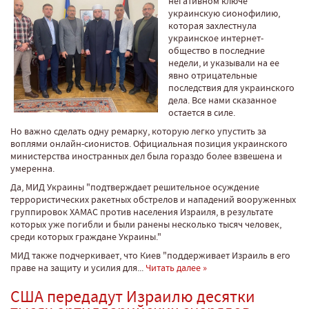
негативном ключе
украинскую сионофилию,
которая захлестнула
украинское интернет-
общество в последние
недели, и указывали на ее
явно отрицательные
последствия для украинского
дела. Все нами сказанное
остается в силе.
Но важно сделать одну ремарку, которую легко упустить за
воплями онлайн-сионистов. Официальная позиция украинского
министерства иностранных дел была гораздо более взвешена и
умеренна.
Да, МИД Украины "подтверждает решительное осуждение
террористических ракетных обстрелов и нападений вооруженных
группировок ХАМАС против населения Израиля, в результате
которых уже погибли и были ранены несколько тысяч человек,
среди которых граждане Украины."
МИД также подчеркивает, что Киев "поддерживает Израиль в его
праве на защиту и усилия для...
Читать далее »
США передадут Израилю десятки