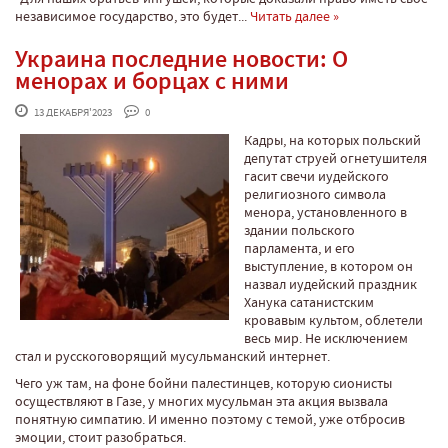
независимое государство, это будет...
Читать далее »
Украина последние новости: О
менорах и борцах с ними
 13 ДЕКАБРЯ'2023
 0
Кадры, на которых польский
депутат струей огнетушителя
гасит свечи иудейского
религиозного символа
менора, установленного в
здании польского
парламента, и его
выступление, в котором он
назвал иудейский праздник
Ханука сатанистским
кровавым культом, облетели
весь мир. Не исключением
стал и русскоговорящий мусульманский интернет.
Чего уж там, на фоне бойни палестинцев, которую сионисты
осуществляют в Газе, у многих мусульман эта акция вызвала
понятную симпатию. И именно поэтому с темой, уже отбросив
эмоции, стоит разобраться.