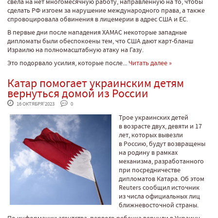
свела на нет многомесячную работу, направленную на то, чтобы
сделать РФ изгоем за нарушение международного права, а также
спровоцировала обвинения в лицемерии в адрес США и ЕС.
В первые дни после нападения ХАМАС некоторые западные
дипломаты были обеспокоены тем, что США дают карт-бланш
Израилю на полномасштабную атаку на Газу.
Это подорвало усилия, которые после...
Читать далее »
Катар помогает украинским детям
вернуться домой из России
 16 ОКТЯБРЯ'2023
 0
Трое украинских детей
в возрасте двух, девяти и 17
лет, которых вывезли
в Россию, будут возвращены
на родину в рамках
механизма, разработанного
при посредничестве
дипломатов Катара. Об этом
Reuters сообщил источник
из числа официальных лиц
ближневосточной страны.