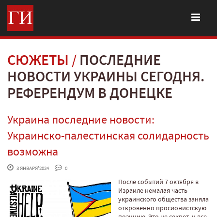
СЮЖЕТЫ
ПОСЛЕДНИЕ
НОВОСТИ УКРАИНЫ СЕГОДНЯ.
РЕФЕРЕНДУМ В ДОНЕЦКЕ
Украина последние новости:
Украинско-палестинская солидарность
возможна
 3 ЯНВАРЯ'2024
 0
После событий 7 октября в
Израиле немалая часть
украинского общества заняла
откровенно просионистскую
позицию. Это не секрет, и все