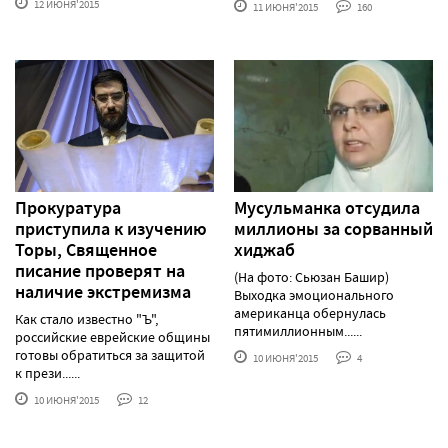
12 ИЮНЯ'2015
11 ИЮНЯ'2015
160
Прокуратура
Мусульманка отсудила
приступила к изучению
миллионы за сорванный
Торы, Священное
хиджаб
писание проверят на
(На фото: Сьюзан Башир)
наличие экстремизма
Выходка эмоционального
американца обернулась
Как стало известно "Ъ",
пятимиллионным......
российские еврейские общины
готовы обратиться за защитой
10 ИЮНЯ'2015
4
к прези......
10 ИЮНЯ'2015
12