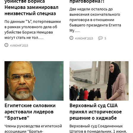
убийстве Бориса
приговорена?!
Немцова заминировал
Две недели осталось до
неизвестный спецназ
вынесения окончательного
приговора в отношении
По данным "Ъ", потерпевшими
бывшего президента Египта
в рамках уголовного дела об
Му......
убийстве Бориса Немцова
могут стать не тол......
4 ИЮНЯ'2015
5
4 ИЮНЯ'2015
Египетские силовики
Верховный суд США
арестовали лидеров
принял историческое
“Братьев”
решение о хиджабе
Члены руководства египетской
Верховный суд Соединенных
ассоциации “Братья-
Штатов в понедельник, 1 июня,