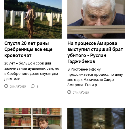
Спустя 20 лет раны
На процессе Амирова
Сребреницы все еще
выступил старший брат
кровоточат
убитого - Руслан
Гаджибеков
20 лет – большой срок для
залечивания душевных ран, но
В Ростове-на-Дону
в Сребренице даже спустя два
продолжается процесс по делу
десятиле......
экс-мэра Махачкалы Саида
Амирова. Его и р......
28 МАЯ'2015
3
27 МАЯ'2015