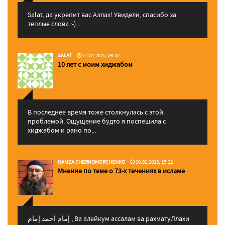
Salat, да укрепит вас Аллаx! Увидели, спасибо за
теплые слова :-)...
SALAT
11.04.2025, 09:02
10 лет с моим хиджабом
В последнее время тоже столкнулась с этой
проблемой. Ощущение будто я поспешила с
хиджабом и рано по...
HAMZA CHERNOMORCHENKO
30.01.2025, 15:22
Мнение по теме о 73-х течениях в исламе
إمام احمد إمام , Ва алейкум ассалам ва рахматуЛлахи