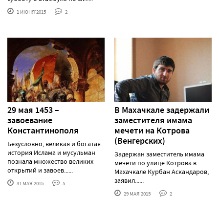
1 ИЮНЯ'2015
2
29 мая 1453 –
В Махачкале задержали
завоевание
заместителя имама
Константинополя
мечети на Котрова
(Венгерских)
Безусловно, великая и богатая
история Ислама и мусульман
Задержан заместитель имама
познала множество великих
мечети по улице Котрова в
открытий и завоев......
Махачкале Курбан Аскандаров,
заявил......
31 МАЯ'2015
5
29 МАЯ'2015
2