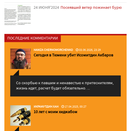
24 ИЮНЯ'2024
Посеявший ветер пожинает бурю
ПОСЛЕДНИЕ КОММЕНТАРИИ
HAMZA CHERNOMORCHENKO
03.06.2026, 23:29
Сегодня в Тюмени убит Исомитдин Акбаров
Со скорбью к павшим и ненавестью к притеснителям,
жизнь идет, расчет будет обязательно. ...
ИКРАМУТДИН ХАН
17.04.2025, 00:27
10 лет с моим хиджабом