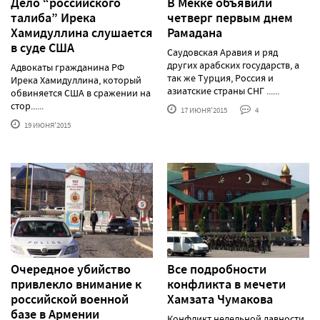
Дело “российского
В Мекке объявили
талиба” Ирека
четверг первым днем
Хамидуллина слушается
Рамадана
в суде США
Саудовская Аравия и ряд
других арабских государств, а
Адвокаты гражданина РФ
так же Турция, Россия и
Ирека Хамидуллина, который
азиатские страны СНГ ......
обвиняется США в сражении на
стор......
17 ИЮНЯ'2015
4
19 ИЮНЯ'2015
Очередное убийство
Все подробности
привлекло внимание к
конфликта в мечети
российской военной
Хамзата Чумакова
базе в Армении
Конфликт недельной давности,