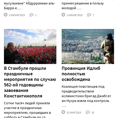
мусульмане” Абдуррахман аль-
принял решение в пользу
Барра и......
молодой ......
2 ИЮНЯ'2015
1
2 ИЮНЯ'2015
7
В Стамбуле прошли
Провинция Идлиб
праздничные
полностью
мероприятия по случаю
освобождена
562-ой годовщины
Коалиция повстанцев под
завоевания
предводительством
Константинополя
исламистских бригад Джабгат
ан-Нусра взяла под контроль
Сотни тысяч людей приняли
......
участие в праздничных
мероприятиях, прошедших в
31 МАЯ'2015
23
субботу в Стамбуле по сл......