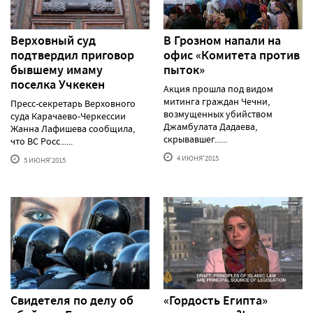
Верховный суд
В Грозном напали на
подтвердил приговор
офис «Комитета против
бывшему имаму
пыток»
поселка Учкекен
Акция прошла под видом
митинга граждан Чечни,
Пресс-секретарь Верховного
возмущенных убийством
суда Карачаево-Черкессии
Джамбулата Дадаева,
Жанна Лафишева сообщила,
скрывавшег......
что ВС Росс......
4 ИЮНЯ'2015
5 ИЮНЯ'2015
Свидетеля по делу об
«Гордость Египта»