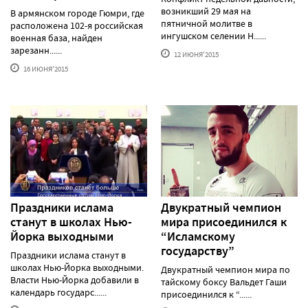
возникший 29 мая на
В армянском городе Гюмри, где
пятничной молитве в
расположена 102-я российская
ингушском селении Н......
военная база, найден
зарезанн......
12 ИЮНЯ'2015
16 ИЮНЯ'2015
Праздники ислама
Двукратный чемпион
станут в школах Нью-
мира присоединился к
Йорка выходными
“Исламскому
государству”
Праздники ислама станут в
школах Нью-Йорка выходными.
Двукратный чемпион мира по
Власти Нью-Йорка добавили в
тайскому боксу Вальдет Гаши
календарь государс......
присоединился к “......