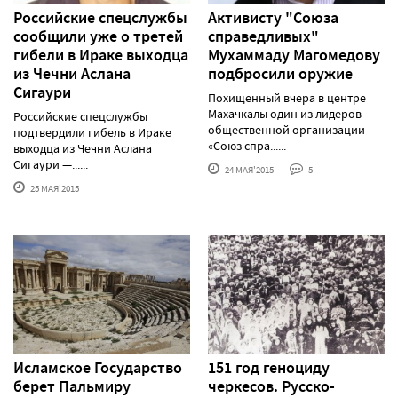
Российские спецслужбы
Активисту "Союза
сообщили уже о третей
справедливых"
гибели в Ираке выходца
Мухаммаду Магомедову
из Чечни Аслана
подбросили оружие
Сигаури
Похищенный вчера в центре
Махачкалы один из лидеров
Российские спецслужбы
общественной организации
подтвердили гибель в Ираке
«Союз спра......
выходца из Чечни Аслана
Сигаури —......
24 МАЯ'2015
5
25 МАЯ'2015
Исламское Государство
151 год геноциду
берет Пальмиру
черкесов. Русско-