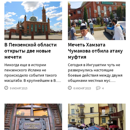
В Пензенской области
Мечеть Хамзата
открыты две новые
Чумакова отбила атаку
мечети
муфтия
Никогда еще в истории
Сегодня в Ингушетии чуть не
пензенского Ислама не
развернулись настоящие
происходило события такого
боевые действия между двумя
масштаба. В крупнейшем в В......
общинами местных мус......
9 ИЮНЯ'2015
6 ИЮНЯ'2015
4