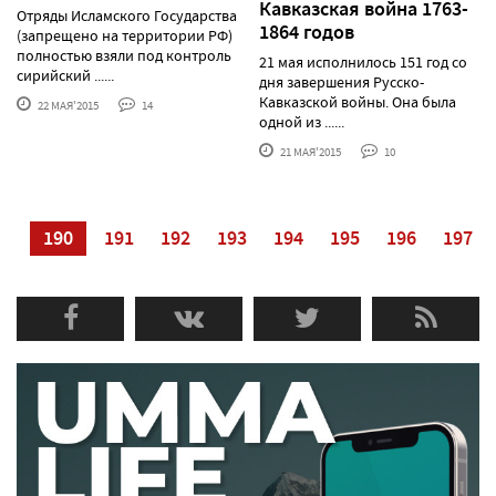
Кавказская война 1763-
Отряды Исламского Государства
1864 годов
(запрещено на территории РФ)
полностью взяли под контроль
21 мая исполнилось 151 год со
сирийский ......
дня завершения Русско-
Кавказской войны. Она была
22 МАЯ'2015
14
одной из ......
21 МАЯ'2015
10
89
190
191
192
193
194
195
196
197