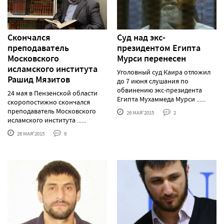
Скончался
Суд над экс-
преподаватель
президентом Египта
Московского
Мурси перенесен
исламского института
Уголовный суд Каира отложил
Рашид Мязитов
до 7 июня слушания по
обвинению экс-президента
24 мая в Пензенской области
Египта Мухаммеда Мурси ......
скоропостижно скончался
преподаватель Московского
26 МАЯ'2015
2
исламского института ......
26 МАЯ'2015
8