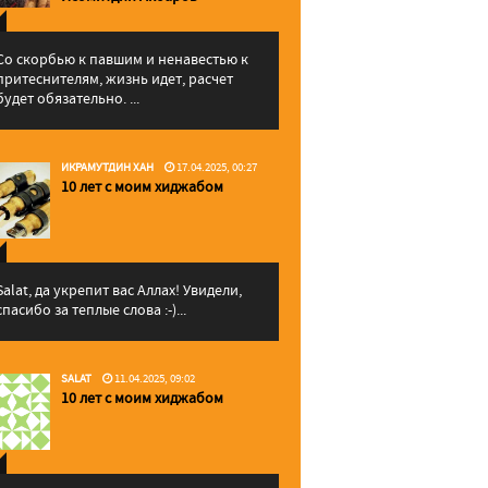
Со скорбью к павшим и ненавестью к
притеснителям, жизнь идет, расчет
будет обязательно. ...
ИКРАМУТДИН ХАН
17.04.2025, 00:27
10 лет с моим хиджабом
Salat, да укрепит вас Аллаx! Увидели,
спасибо за теплые слова :-)...
SALAT
11.04.2025, 09:02
10 лет с моим хиджабом