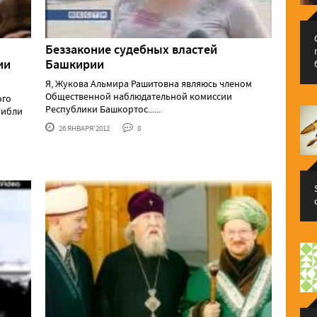
Беззаконие судебных властей
ии
Башкирии
Я, Жукова Альмира Рашитовна являюсь членом
Общественной наблюдательной комиссии
ого
Республики Башкортос......
гибли
26 ЯНВАРЯ'2012
8