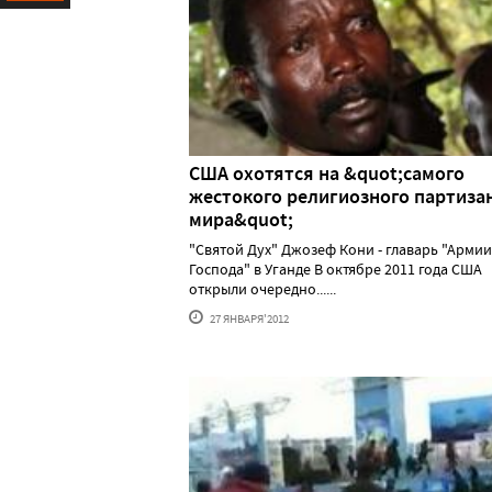
Ресурс
США охотятся на &quot;самого
жестокого религиозного партиза
мира&quot;
"Святой Дух" Джозеф Кони - главарь "Армии
Господа" в Уганде В октябре 2011 года США
открыли очередно......
27 ЯНВАРЯ'2012