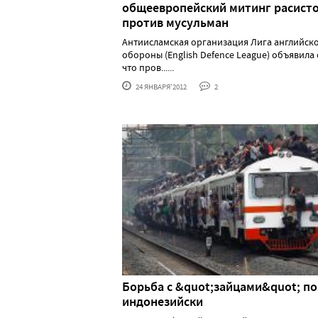
общеевропейский митинг расист
против мусульман
Антиисламская организация Лига английск
обороны (English Defence League) объявила 
что пров......
24 ЯНВАРЯ'2012
2
Борьба с &quot;зайцами&quot; по
индонезийски