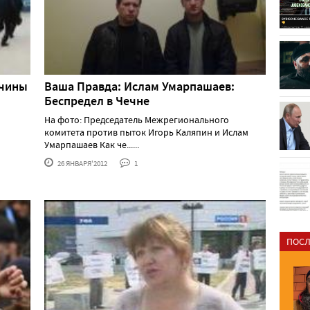
ичины
Ваша Правда: Ислам Умарпашаев:
Беспредел в Чечне
На фото: Председатель Межрегионального
комитета против пыток Игорь Каляпин и Ислам
Умарпашаев Как че......
26 ЯНВАРЯ'2012
1
ПОСЛ