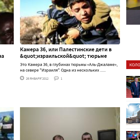
Камера 36, или Палестинские дети в
на
&quot;израильской&quot; тюрьме
Это Камера 36, в глубинах тюрьмы «Аль-Джаламе»,
КОЛО
на севере "Израиля". Одна из нескольких ......
26 ЯНВАРЯ'2012
1