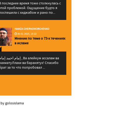
В последнее время тоже столкнулась с
этой проблемой. Ощущение будто я
поспешила с хиджабом и рано по...
HAMZA CHERNOMORCHENKO
30.01.2025, 15:22
Мнение по теме о 73-х течениях
в исламе
إمام احمد إما , Ва алейкум ассалам ва
рахматуЛлахи ва баракятух! Спасибо
брат за то что попробовал ...
 by golosislama