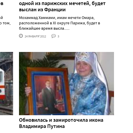
ов
одной из парижских мечетей, будет
выслан из Франции
ой
Мохаммад Хаммами, имам мечети Омара,
о том,
расположенной в XI округе Парижа, будет в
ближайшее время высла......
24 ЯНВАРЯ'2012
3
Обновилась и замироточила икона
Владимира Путина