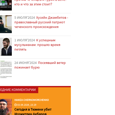
кто и что за этим стоит?
5 ИЮЛЯ'2024
Хусейн Джамбетов -
православный русский патриот
чеченского происхождения
1 ИЮЛЯ'2024
К успешным
мусульманам: прошло время
петлять
24 ИЮНЯ'2024
Посеявший ветер
пожинает бурю
ЕДНИЕ КОММЕНТАРИИ
HAMZA CHERNOMORCHENKO
03.06.2026, 23:29
Сегодня в Тюмени убит
Исомитдин Акбаров