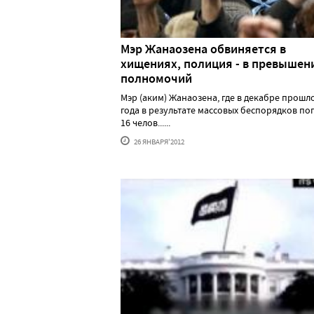
Мэр Жанаозена обвиняется в
хищениях, полиция - в превышен
полномочий
Мэр (аким) Жанаозена, где в декабре прошл
года в результате массовых беспорядков по
16 челов......
26 ЯНВАРЯ'2012