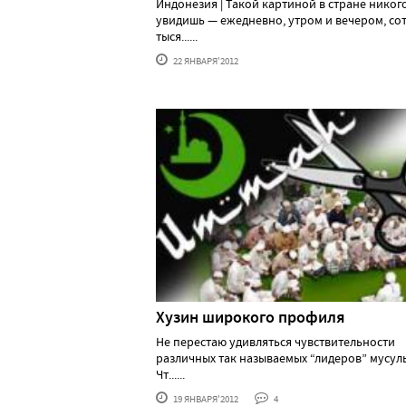
Индонезия | Такой картиной в стране никог
увидишь — ежедневно, утром и вечером, со
тыся......
22 ЯНВАРЯ'2012
Хузин широкого профиля
Не перестаю удивляться чувствительности
различных так называемых “лидеров” мусул
Чт......
19 ЯНВАРЯ'2012
4