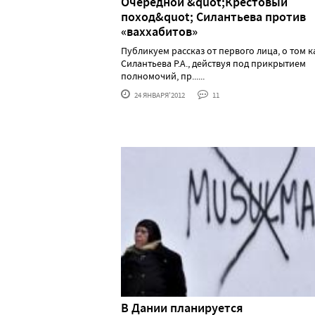
Очередной &quot;Крестовый
поход&quot; Силантьева против
«ваххабитов»
Публикуем рассказ от первого лица, о том к
Силантьева Р.А., действуя под прикрытием
полномочий, пр......
24 ЯНВАРЯ'2012
11
В Дании планируется