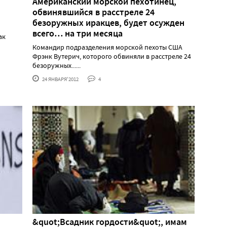
Американский морской пехотинец,
обвинявшийся в расстреле 24
безоружных иракцев, будет осужден
всего… на три месяца
ак
Командир подразделения морской пехоты США
Фрэнк Вутерич, которого обвиняли в расстреле 24
безоружных......
24 ЯНВАРЯ'2012
4
&quot;Всадник гордости&quot;, имам