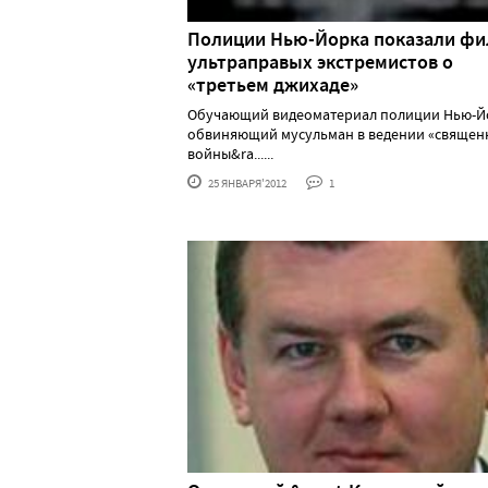
Полиции Нью-Йорка показали ф
ультраправых экстремистов о
«третьем джихаде»
Обучающий видеоматериал полиции Нью-Й
обвиняющий мусульман в ведении «священ
войны&ra......
25 ЯНВАРЯ'2012
1