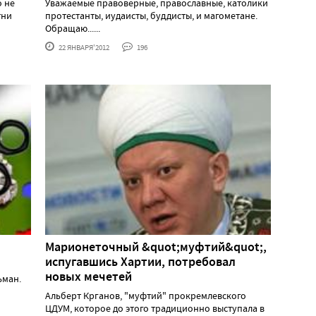
о не
Уважаемые правоверные, православные, католики
тни
протестанты, иудаисты, буддисты, и магометане.
Обращаю......
22 ЯНВАРЯ'2012
196
Марионеточный &quot;муфтий&quot;,
испугавшись Хартии, потребовал
новых мечетей
ьман.
Альберт Крганов, "муфтий" прокремлевского
ЦДУМ, которое до этого традиционно выступала в