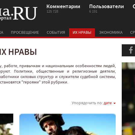
Комментарии
Пользователи
125 728
6 191
КА
ПРОСВЕЩЕНИЕ
СОБЫТИЯ
ИХ НРАВЫ
ЭКОНОМИКА
СР
ИХ НРАВЫ
у, работе, привычкам и национальным особенностям людей,
руют. Политики, общественные и религиозные деятели,
работники силовых структур и служители судебной системы,
с становятся "героями" этой рубрики.
Упорядочить по:
дате