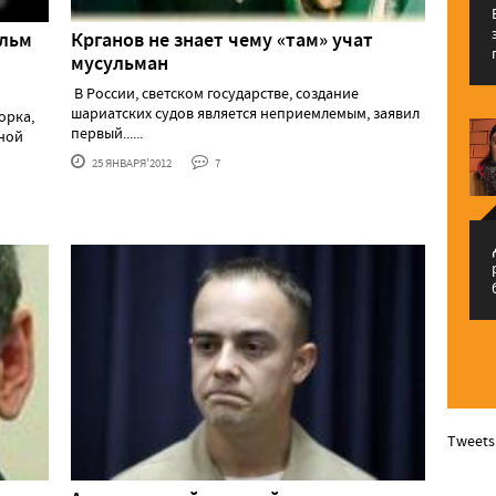
ильм
Крганов не знает чему «там» учат
мусульман
В России, светском государстве, создание
шариатских судов является неприемлемым, заявил
орка,
первый......
ной
25 ЯНВАРЯ'2012
7
م
Tweets