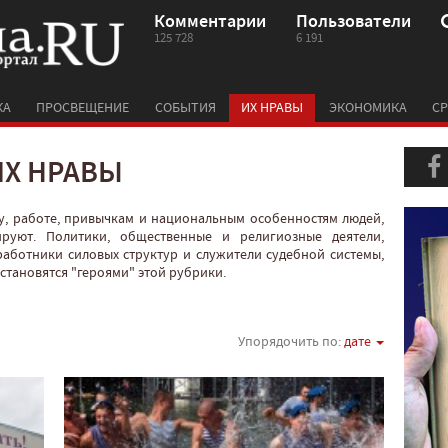
Комментарии
Пользователи
125 728
6 191
КА
ПРОСВЕЩЕНИЕ
СОБЫТИЯ
ИХ НРАВЫ
ЭКОНОМИКА
СР
ИХ НРАВЫ
у, работе, привычкам и национальным особенностям людей,
руют. Политики, общественные и религиозные деятели,
работники силовых структур и служители судебной системы,
с становятся "героями" этой рубрики.
Упорядочить по:
дате