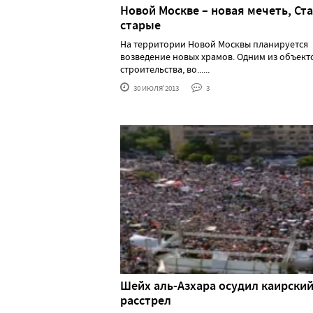
Новой Москве – новая мечеть, Ста
старые
На территории Новой Москвы планируется
возведение новых храмов. Одним из объект
строительства, во......
30 ИЮЛЯ'2013
3
Шейх аль-Азхара осудил каирски
расстрел