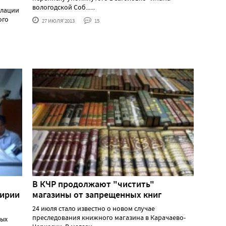
вологодской Соб......
алации
ого
27 ИЮЛЯ'2013
15
В КЧР продолжают "чистить"
кирии
магазины от запрещенных книг
24 июля стало известно о новом случае
преследования книжного магазина в Карачаево-
ных