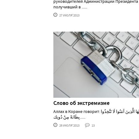
руководителей Администрации Президента 
получивший в ......
27 ИЮЛЯ'2013
Слово об экстремизме
Аллах в Коране говорит: يَاأَيُّهَا الَّذِينَ آمَنُوا لَا تَتَّخِذُوا
بِطَانَةً مِنْ دُونِك......
26 ИЮЛЯ'2013
13