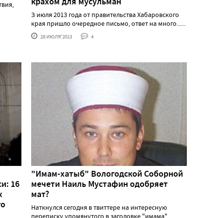
крахом для мусульман
твия,
З июля 2013 года от правительства Хабаровского
края пришло очередное письмо, ответ на много......
28 ИЮЛЯ'2013
4
"Имам-хатыб" Вологодской Соборной
и: 16
мечети Наиль Мустафин одобряет
х
мат?
го
Наткнулся сегодня в твиттере на интересную
переписку упомянутого в заголовке "имама"