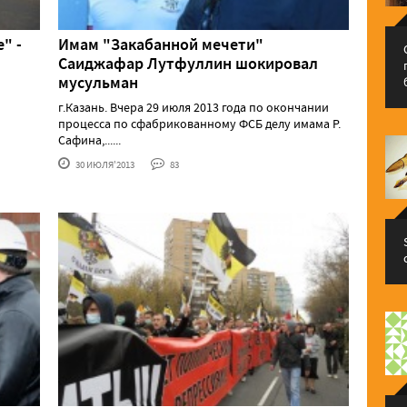
" -
Имам "Закабанной мечети"
Саиджафар Лутфуллин шокировал
мусульман
г.Казань. Вчера 29 июля 2013 года по окончании
процесса по сфабрикованному ФСБ делу имама Р.
Сафина,......
30 ИЮЛЯ'2013
83