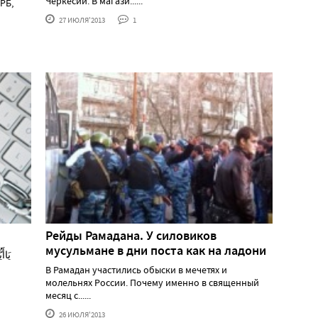
Черкесии. В магази......
РБ,
27 ИЮЛЯ'2013
1
Рейды Рамадана. У силовиков
мусульмане в дни поста как на ладони
В Рамадан участились обыски в мечетях и
молельнях России. Почему именно в священный
месяц с......
26 ИЮЛЯ'2013