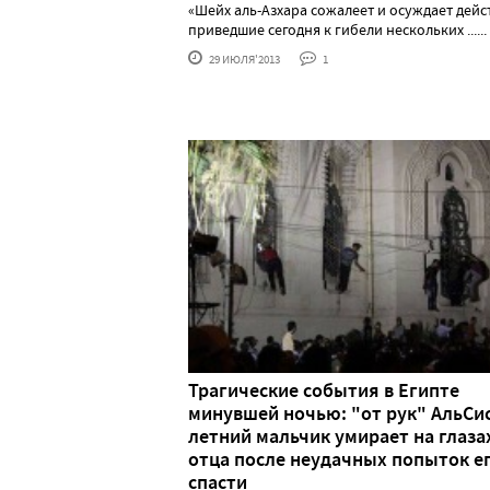
«Шейх аль-Азхара сожалеет и осуждает дейс
приведшие сегодня к гибели нескольких ......
29 ИЮЛЯ'2013
1
Трагические события в Египте
минувшей ночью: "от рук" АльСис
летний мальчик умирает на глаза
отца после неудачных попыток е
спасти