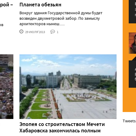
рой –
Планета обезьян
Вокруг здания Государственной думы будет
возведен двухметровой забор. По замыслу
архитекторов нынеш......
ов
29 ИЮЛЯ'2013
1
م
Tweets
й
Эпопея со строительством Мечети
Хабаровска закончилась полным