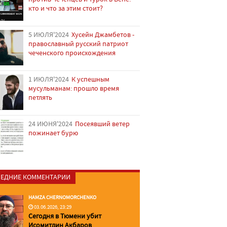
кто и что за этим стоит?
5 ИЮЛЯ'2024
Хусейн Джамбетов -
православный русский патриот
чеченского происхождения
1 ИЮЛЯ'2024
К успешным
мусульманам: прошло время
петлять
24 ИЮНЯ'2024
Посеявший ветер
пожинает бурю
ЕДНИЕ КОММЕНТАРИИ
HAMZA CHERNOMORCHENKO
03.06.2026, 23:29
Сегодня в Тюмени убит
Исомитдин Акбаров