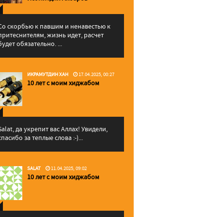
Со скорбью к павшим и ненавестью к
притеснителям, жизнь идет, расчет
будет обязательно. ...
ИКРАМУТДИН ХАН
17.04.2025, 00:27
10 лет с моим хиджабом
Salat, да укрепит вас Аллаx! Увидели,
спасибо за теплые слова :-)...
SALAT
11.04.2025, 09:02
10 лет с моим хиджабом