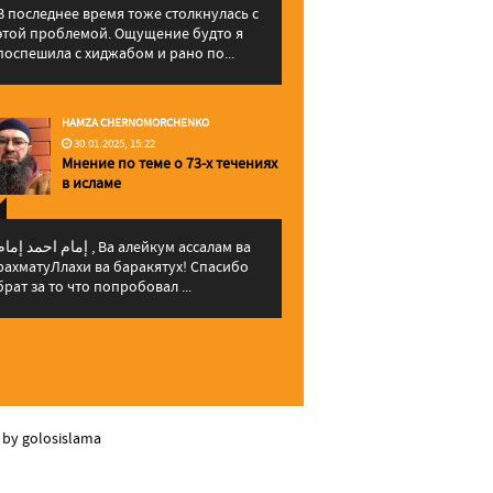
В последнее время тоже столкнулась с
этой проблемой. Ощущение будто я
поспешила с хиджабом и рано по...
HAMZA CHERNOMORCHENKO
30.01.2025, 15:22
Мнение по теме о 73-х течениях
в исламе
إمام احمد إما , Ва алейкум ассалам ва
рахматуЛлахи ва баракятух! Спасибо
брат за то что попробовал ...
 by golosislama