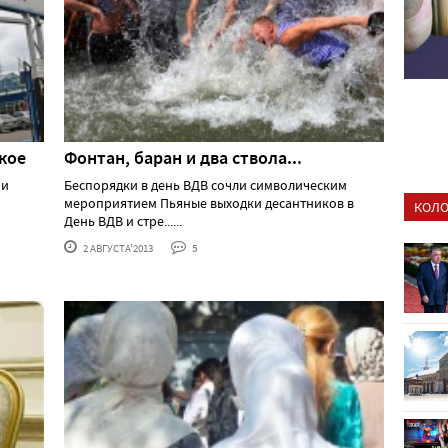
ское
Фонтан, баран и два ствола...
 и
Беспорядки в день ВДВ сочли символическим
мероприятием Пьяные выходки десантников в
КОЛО
День ВДВ и стре......
2 АВГУСТА'2013
5