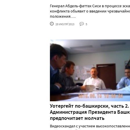
Генерал Абдель-фаттах Сиси в процессе эск
конфликта обьявит о введении чрезвычайн
положения......
28 ИЮЛЯ'2013
5
Уотергейт по-башкирски, часть 2.
Администрация Президента Баш
предпочитает молчать
Видеоскандал с участием высокопоставлен