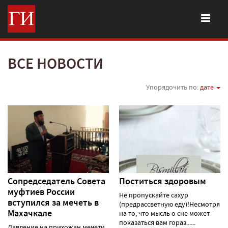
ВСЕ НОВОСТИ
Упорядочить по:
дате
Сопредседатель Совета
Поститься здоровым
муфтиев России
Не пропускайте сахур
вступился за мечеть в
(предрассветную еду)!Несмотря
Махачкале
на то, что мысль о сне может
показаться вам гораз......
Давление на прихожан мечети