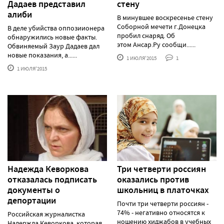
Дадаев представил
стену
алиби
В минувшее воскресенье стену
Соборной мечети г.Донецка
В деле убийства оппозиионера
пробил снаряд. Об
обнаружились новые факты.
этом Ансар.Ру сообщи......
Обвиняемый Заур Дадаев дал
новые показания, а......
1 ИЮЛЯ'2015
1
1 ИЮЛЯ'2015
Надежда Кеворкова
Три четверти россиян
отказалась подписать
оказались против
документы о
школьниц в платочках
депортации
Почти три четверти россиян -
74% - негативно относятся к
Российская журналистка
ношению хиджабов в учебных
Надержда Кеворкова, которая