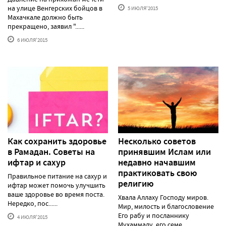
на улице Венгерских бойцов в
5 ИЮЛЯ'2015
Махачкале должно быть
прекращено, заявил "......
6 ИЮЛЯ'2015
Как сохранить здоровье
Несколько советов
в Рамадан. Советы на
принявшим Ислам или
ифтар и сахур
недавно начавшим
практиковать свою
Правильное питание на сахур и
религию
ифтар может помочь улучшить
ваше здоровье во время поста.
Хвала Аллаху Господу миров.
Нередко, пос......
Мир, милость и благословение
Его рабу и посланнику
4 ИЮЛЯ'2015
Мухаммаду, его семе......