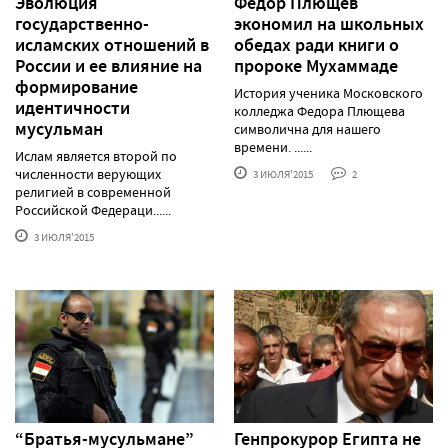
Эволюция
Федор Плющев
государственно-
экономил на школьных
исламских отношений в
обедах ради книги о
России и ее влияние на
пророке Мухаммаде
формирование
История ученика Московского
идентичности
колледжа Федора Плющева
мусульман
символична для нашего
времени. ......
Ислам является второй по
численности верующих
3 ИЮЛЯ'2015
2
религией в современной
Российской Федераци......
3 ИЮЛЯ'2015
“Братья-мусульмане”
Генпрокурор Египта не