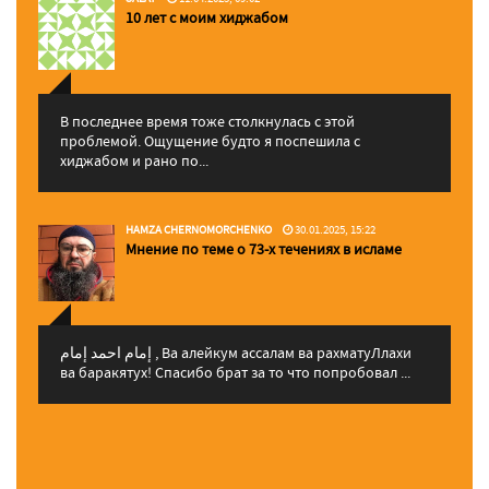
10 лет с моим хиджабом
В последнее время тоже столкнулась с этой
проблемой. Ощущение будто я поспешила с
хиджабом и рано по...
HAMZA CHERNOMORCHENKO
30.01.2025, 15:22
Мнение по теме о 73-х течениях в исламе
إمام احمد إمام , Ва алейкум ассалам ва рахматуЛлахи
ва баракятух! Спасибо брат за то что попробовал ...