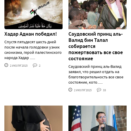
Хадар Аднан победил!
Саудовский принц аль-
Валид бин Талал
Спустя пятьдесят шесть дней
собирается
после начала голодовки узник
пожертвовать все свое
сионизма, герой палестинского
народа Хадар ......
состояние
2 ИЮЛЯ'2015
2
Саудовский принц аль-Валид
заявил, что решил отдать на
благотворительность все свое
состояние, кото......
2 ИЮЛЯ'2015
33