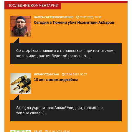
ПОСЛЕДНИЕ КОММЕНТАРИИ
HAMZA CHERNOMORCHENKO
03.06.2026, 23:29
Сегодня в Тюмени убит Исомитдин Акбаров
Со скорбью к павшим и ненавестью к притеснителям,
жизнь идет, расчет будет обязательно. ...
ИКРАМУТДИН ХАН
17.04.2025, 00:27
10 лет с моим хиджабом
Salat, да укрепит вас Аллаx! Увидели, спасибо за
теплые слова :-)...
SALAT
11.04.2025, 09:02