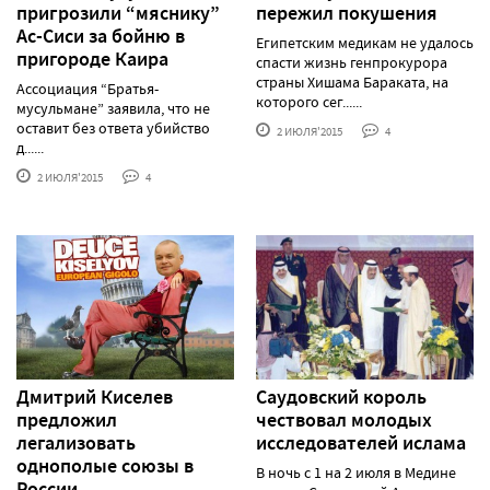
пригрозили “мяснику”
пережил покушения
Ас-Сиси за бойню в
Египетским медикам не удалось
пригороде Каира
спасти жизнь генпрокурора
страны Хишама Бараката, на
Ассоциация “Братья-
которого сег......
мусульмане” заявила, что не
оставит без ответа убийство
2 ИЮЛЯ'2015
4
д......
2 ИЮЛЯ'2015
4
Дмитрий Киселев
Саудовский король
предложил
чествовал молодых
легализовать
исследователей ислама
однополые союзы в
В ночь с 1 на 2 июля в Медине
России