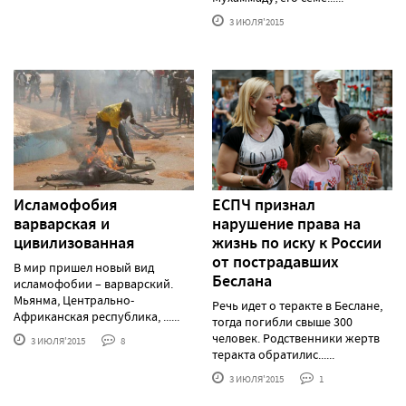
3 ИЮЛЯ'2015
Исламофобия
ЕСПЧ признал
варварская и
нарушение права на
цивилизованная
жизнь по иску к России
от пострадавших
В мир пришел новый вид
Беслана
исламофобии – варварский.
Мьянма, Центрально-
Речь идет о теракте в Беслане,
Африканская республика, ......
тогда погибли свыше 300
человек. Родственники жертв
3 ИЮЛЯ'2015
8
теракта обратилис......
3 ИЮЛЯ'2015
1