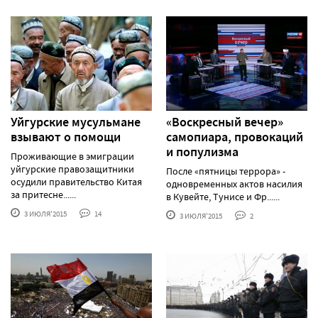
Уйгурские мусульмане
«Воскресный вечер»
взывают о помощи
самопиара, провокаций
и популизма
Проживающие в эмиграции
уйгурские правозащитники
После «пятницы террора» -
осудили правительство Китая
одновременных актов насилия
за притесне......
в Кувейте, Тунисе и Фр......
3 ИЮЛЯ'2015
14
3 ИЮЛЯ'2015
2