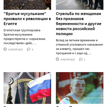
"Братья-мусульмане"
Стрельба по женщинам
призвали к революции в
без признаков
Египте
беременности и другие
новости российской
Египетская группировка
полиции
Братья-мусульмане
предостерегла о «серьезных
Вслед за летним временем и
последствиях» дейс......
отменой уголовного наказания
за клевету, пришел час
3 ИЮЛЯ'2015
8
прощания и с еще од......
3 ИЮЛЯ'2015
1