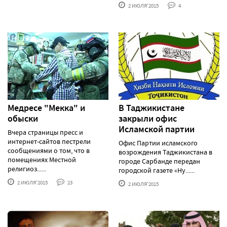
2 ИЮЛЯ'2015
4
Медресе "Мекка" и
В Таджикистане
обыски
закрыли офис
Исламской партии
Вчера страницы пресс и
интернет-сайтов пестрели
Офис Партии исламского
сообщениями о том, что в
возрождения Таджикистана в
помещениях Местной
городе Сарбанде передан
религиоз......
городской газете «Ну......
2 ИЮЛЯ'2015
23
2 ИЮЛЯ'2015