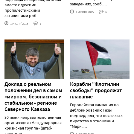
заведениях, сооб......
вместе с другими
пропалестинскими
1 ИЮЛЯ'2015
6
активистами рыб......
1 ИЮЛЯ'2015
1
Доклад о реальном
Корабли "Флотилии
положении дел в самом
свободы" продолжат
«мирном, безопасном и
плавание
стабильном» регионе
Европейская кампания по
Северного Кавказа
деблокированию Газы
подтвердила, что после акта
30 июня неправительственная
пиратства в отношении
организация «Международная
"Мари......
кризисная группа» (штаб-
квартира......