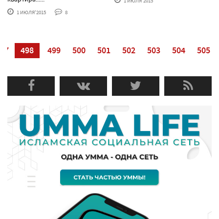
1 ИЮЛЯ'2015
1 ИЮЛЯ'2015
8
97
498
499
500
501
502
503
504
505