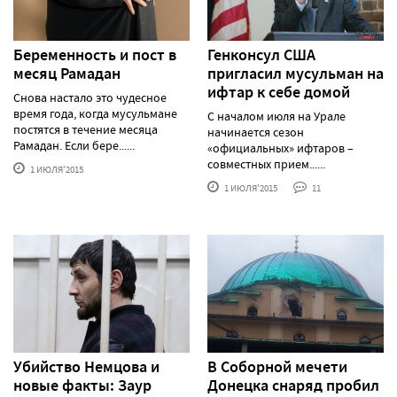
Беременность и пост в
Генконсул США
месяц Рамадан
пригласил мусульман на
ифтар к себе домой
Снова настало это чудесное
время года, когда мусульмане
С началом июля на Урале
постятся в течение месяца
начинается сезон
Рамадан. Если бере......
«официальных» ифтаров –
совместных прием......
1 ИЮЛЯ'2015
1 ИЮЛЯ'2015
11
Убийство Немцова и
В Соборной мечети
новые факты: Заур
Донецка снаряд пробил