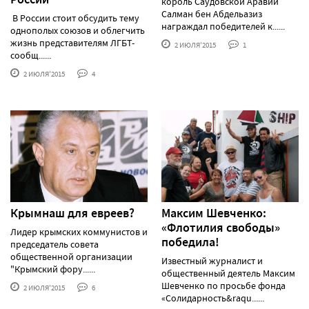
король Саудовской Аравии
Салман бен Абдельазиз
В России стоит обсудить тему
награждал победителей к......
однополых союзов и облегчить
жизнь представителям ЛГБТ-
2 ИЮЛЯ'2015
1
сообщ......
2 ИЮЛЯ'2015
4
Крымнаш для евреев?
Максим Шевченко:
«Флотилия свободы»
Лидер крымских коммунистов и
победила!
председатель совета
общественной организации
Известный журналист и
"Крымский фору......
общественный деятель Максим
Шевченко по просьбе фонда
2 ИЮЛЯ'2015
6
«Солидарность&raqu......