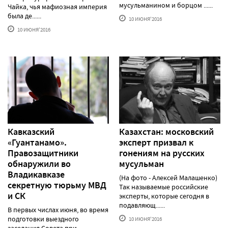
мусульманином и борцом ......
Чайка, чья мафиозная империя
была де......
10 ИЮНЯ'2016
10 ИЮНЯ'2016
Кавказский
Казахстан: московский
«Гуантанамо».
эксперт призвал к
Правозащитники
гонениям на русских
обнаружили во
мусульман
Владикавказе
(На фото - Алексей Малашенко)
секретную тюрьму МВД
Так называемые российские
и СК
эксперты, которые сегодня в
подавляющ......
В первых числах июня, во время
подготовки выездного
10 ИЮНЯ'2016