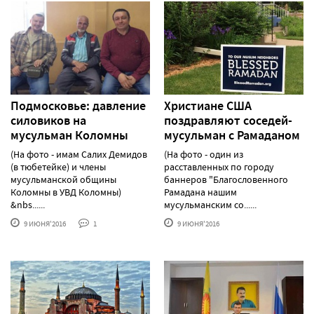
Подмосковье: давление
Христиане США
силовиков на
поздравляют соседей-
мусульман Коломны
мусульман с Рамаданом
(На фото - имам Салих Демидов
(На фото - один из
(в тюбетейке) и члены
расставленных по городу
мусульманской общины
баннеров "Благословенного
Коломны в УВД Коломны)
Рамадана нашим
&nbs......
мусульманским со......
9 ИЮНЯ'2016
1
9 ИЮНЯ'2016