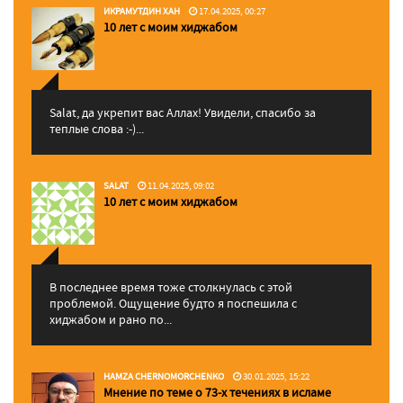
ИКРАМУТДИН ХАН
17.04.2025, 00:27
10 лет с моим хиджабом
Salat, да укрепит вас Аллаx! Увидели, спасибо за
теплые слова :-)...
SALAT
11.04.2025, 09:02
10 лет с моим хиджабом
В последнее время тоже столкнулась с этой
проблемой. Ощущение будто я поспешила с
хиджабом и рано по...
HAMZA CHERNOMORCHENKO
30.01.2025, 15:22
Мнение по теме о 73-х течениях в исламе