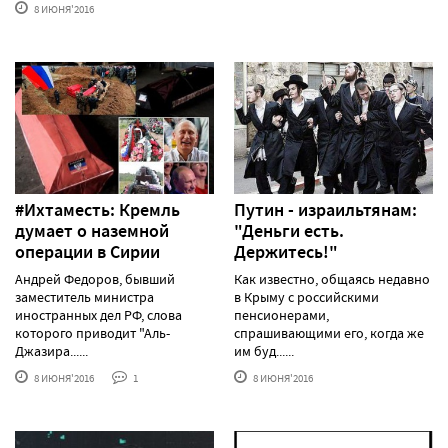
8 ИЮНЯ'2016
#Ихтаместь: Кремль
Путин - израильтянам:
думает о наземной
"Деньги есть.
операции в Сирии
Держитесь!"
Андрей Федоров, бывший
Как известно, общаясь недавно
заместитель министра
в Крыму с российскими
иностранных дел РФ, слова
пенсионерами,
которого приводит "Аль-
спрашивающими его, когда же
Джазира......
им буд......
8 ИЮНЯ'2016
1
8 ИЮНЯ'2016