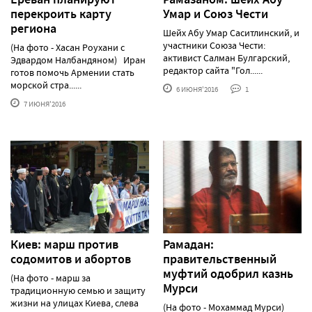
перекроить карту
Умар и Союз Чести
региона
Шейх Абу Умар Саситлинский, и
участники Союза Чести:
(На фото - Хасан Роухани с
активист Салман Булгарский,
Эдвардом Налбандяном) Иран
редактор сайта "Гол......
готов помочь Армении стать
морской стра......
6 ИЮНЯ'2016
1
7 ИЮНЯ'2016
Киев: марш против
Рамадан:
содомитов и абортов
правительственный
муфтий одобрил казнь
(На фото - марш за
Мурси
традиционную семью и защиту
жизни на улицах Киева, слева
(На фото - Мохаммад Мурси)