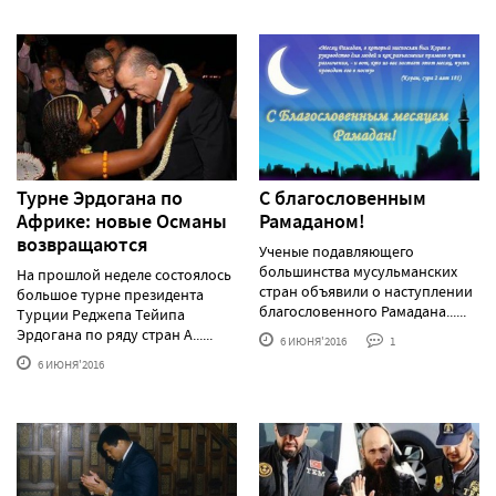
Турне Эрдогана по
С благословенным
Африке: новые Османы
Рамаданом!
возвращаются
Ученые подавляющего
большинства мусульманских
На прошлой неделе состоялось
стран объявили о наступлении
большое турне президента
благословенного Рамадана......
Турции Реджепа Тейипа
Эрдогана по ряду стран А......
6 ИЮНЯ'2016
1
6 ИЮНЯ'2016