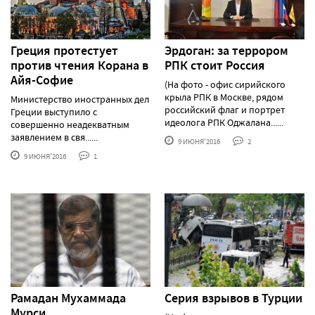
Греция протестует
Эрдоган: за террором
против чтения Корана в
РПК стоит Россия
Айя-Софие
(На фото - офис сирийского
крыла РПК в Москве, рядом
Министерство иностранных дел
российский флаг и портрет
Греции выступило с
идеолога РПК Оджалана......
совершенно неадекватным
заявлением в свя......
9 ИЮНЯ'2016
2
9 ИЮНЯ'2016
1
Рамадан Мухаммада
Серия взрывов в Турции
Мурси