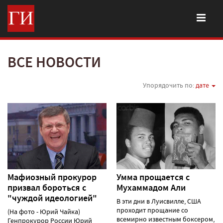
ВСЕ НОВОСТИ
Упорядочить по:
дате
Мафиозный прокурор
Умма прощается с
призвал бороться с
Мухаммадом Али
"чуждой идеологией"
В эти дни в Луисвилле, США
проходит прощание со
(На фото - Юрий Чайка)
всемирно известным боксером,
Генпрокурор России Юрий