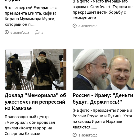
(На фото - место вчерашнего
взрыва в Стамбуле) Турция не
Это четвертый Рамадан экс-
прекращает вести борьбу с
президента Египта, хафиза
коммунисти......
Корана Мухаммада Мурси,
который он п......
8 ИЮНЯ'2016
9 ИЮНЯ'2016
1
Доклад "Мемориала" об
Россия - Ирану: "Деньги
ужесточении репрессий
будут. Держитесь!"
на Кавказе
(На фото - президенты Ирана и
России Роухани и Путин) Хотя
Правозащитный центр
на словах Иран и Израиль
«Мемориал» обнародовал
являются ......
доклад «Контртеррор на
Северном Кавказе......
8 ИЮНЯ'2016