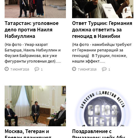
Татарстан: уголовное
Ответ Турции: Германия
дело против Наиля
должна ответить за
Набиуллина
геноцид в Намибии
(На фото - Умар-хазрат
(На фото - намибийцы требуют
Батырша, Наиль Набиуллин и
от Германии репараций за
Фаузия Байрамова, все уже
геноцид) В Турции, похоже,
фигуранты уголовных дел)......
нашли эффект......
7 ИЮНЯ'2016
1
7 ИЮНЯ'2016
1
Москва, Тегеран и
Поздравление с
Ереван планируют
Рамазаном: шейх Абу