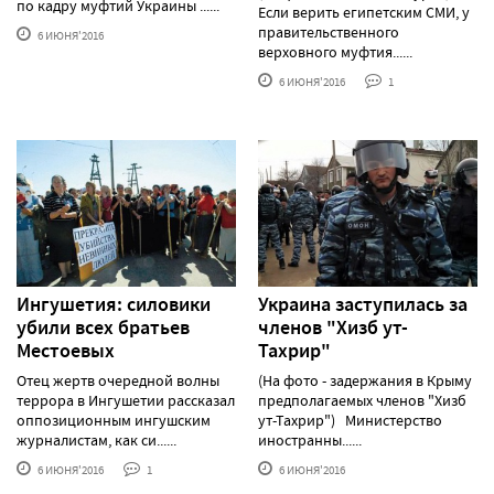
по кадру муфтий Украины ......
Если верить египетским СМИ, у
правительственного
6 ИЮНЯ'2016
верховного муфтия......
6 ИЮНЯ'2016
1
Ингушетия: силовики
Украина заступилась за
убили всех братьев
членов "Хизб ут-
Местоевых
Тахрир"
Отец жертв очередной волны
(На фото - задержания в Крыму
террора в Ингушетии рассказал
предполагаемых членов "Хизб
оппозиционным ингушским
ут-Тахрир") Министерство
журналистам, как си......
иностранны......
6 ИЮНЯ'2016
1
6 ИЮНЯ'2016