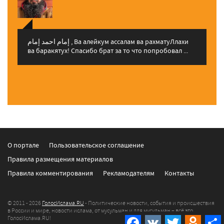
إمام احمد إمام , Ва алейкум ассалам ва рахматуЛлахи
ва баракятух! Спасибо брат за то что попробовал ...
О портале
Пользовательское соглашение
Правила размещения материалов
Правила комментирования
Рекламодателям
Контакты
© 2011 - 2026
ГолосИслама.RU
- Политические новости, события и происшествия
в России и мире, новости ислама, от мусульман и для мусульман – всё это
ГолосИслама.RU!
Facebook
VK
Twitter
Odnokla