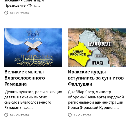
заседания Совета при
Президенте РФ п......
10 ИЮНЯ'2016
Великие смыслы
Иракские курды
Благословенного
вступились за суннитов
Рамадана
Фаллуджи
Девять пунктов, разъясняющих
Джаббар Явер, министр
девять из очень многих
обороны (Пешмерга) Курдской
смыслов Благословенного
региональной администрации
Рамадана بِ......
Ирака (Иракский Курдист......
10 ИЮНЯ'2016
9 ИЮНЯ'2016