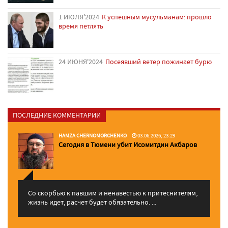
1 ИЮЛЯ'2024
К успешным мусульманам: прошло
время петлять
24 ИЮНЯ'2024
Посеявший ветер пожинает бурю
ПОСЛЕДНИЕ КОММЕНТАРИИ
HAMZA CHERNOMORCHENKO
03.06.2026, 23:29
Сегодня в Тюмени убит Исомитдин Акбаров
Со скорбью к павшим и ненавестью к притеснителям,
жизнь идет, расчет будет обязательно. ...