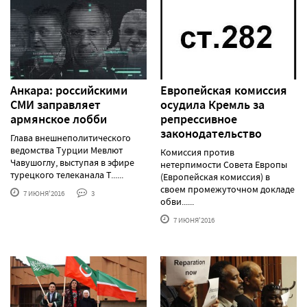
Анкара: российскими
Европейская комиссия
СМИ заправляет
осудила Кремль за
армянское лобби
репрессивное
законодательство
Глава внешнеполитического
ведомства Турции Мевлют
Комиссия против
Чавушоглу, выступая в эфире
нетерпимости Совета Европы
турецкого телеканала T......
(Европейская комиссия) в
своем промежуточном докладе
7 ИЮНЯ'2016
3
обви......
7 ИЮНЯ'2016