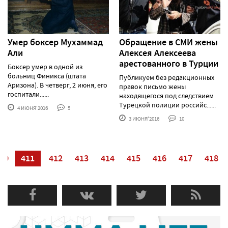
Умер боксер Мухаммад
Обращение в СМИ жены
Али
Алексея Алексеева
арестованного в Турции
Боксер умер в одной из
больниц Финикса (штата
Публикуем без редакционных
Аризона). В четверг, 2 июня, его
правок письмо жены
госпитали......
находящегося под следствием
Турецкой полиции российс......
4 ИЮНЯ'2016
5
3 ИЮНЯ'2016
10
10
411
412
413
414
415
416
417
418