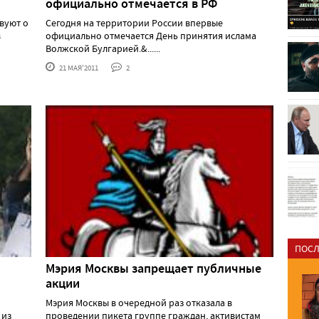
официально отмечается в РФ
вуют о
Сегодня на территории России впервые
в
официально отмечается День принятия ислама
Волжской Булгарией.&......
21 МАЯ'2011
2
ПОСЛ
Мэрия Москвы запрещает публичные
акции
Мэрия Москвы в очередной раз отказала в
 из
проведении пикета группе граждан, активистам