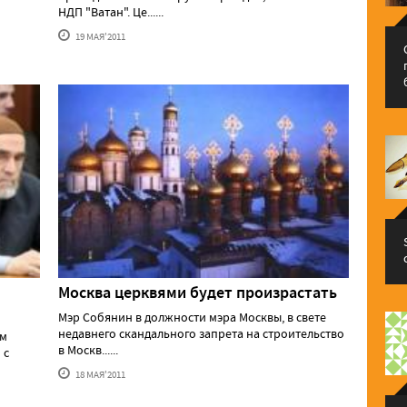
НДП "Ватан". Це......
19 МАЯ'2011
Москва церквями будет произрастать
Мэр Собянин в должности мэра Москвы, в свете
недавнего скандального запрета на строительство
ем
в Москв......
 с
18 МАЯ'2011