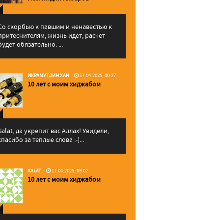
Со скорбью к павшим и ненавестью к
притеснителям, жизнь идет, расчет
будет обязательно. ...
ИКРАМУТДИН ХАН
17.04.2025, 00:27
10 лет с моим хиджабом
Salat, да укрепит вас Аллаx! Увидели,
спасибо за теплые слова :-)...
SALAT
11.04.2025, 09:02
10 лет с моим хиджабом