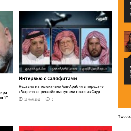
م
Интервью с саляфитами
Недавно на телеканале Аль-Арабия в передаче
«Встреча с прессой» выступили гости из Сауд......
мира
ия-1"
17 МАЯ'2011
2
Tweets