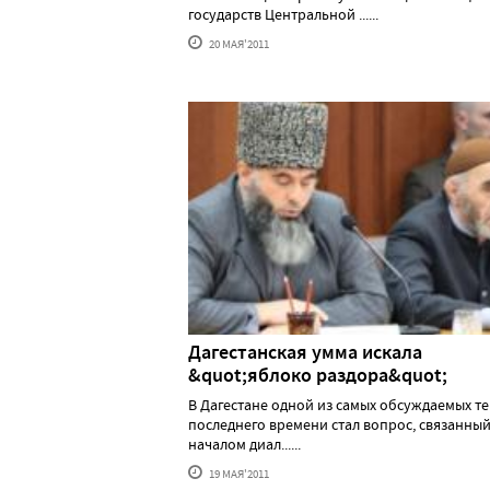
государств Центральной ......
20 МАЯ'2011
Дагестанская умма искала
&quot;яблоко раздора&quot;
В Дагестане одной из самых обсуждаемых т
последнего времени стал вопрос, связанный
началом диал......
19 МАЯ'2011