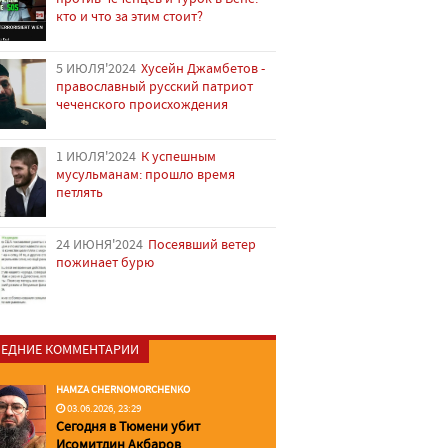
кто и что за этим стоит?
5 ИЮЛЯ'2024
Хусейн Джамбетов -
православный русский патриот
чеченского происхождения
1 ИЮЛЯ'2024
К успешным
мусульманам: прошло время
петлять
24 ИЮНЯ'2024
Посеявший ветер
пожинает бурю
ЕДНИЕ КОММЕНТАРИИ
HAMZA CHERNOMORCHENKO
03.06.2026, 23:29
Сегодня в Тюмени убит
Исомитдин Акбаров