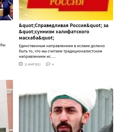
&quot;Справедливая Россия&quot; за
&quot;суннизм халифатского
масхаба&quot;
обы
Единственным направлением в исламе должно
быть то, что мы считаем традиционалистским
направлением ис......
11 МАЯ'2011
4