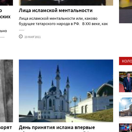
о
Лица исламской ментальности
тских
Лица исламской ментальности или, каково
будущее татарского народа в РФ. В XXI веке, как
......
льно
...
23 МАЯ'2011
КОЛО
ворят
День принятия ислама впервые