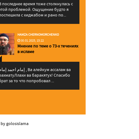
В последнее время тоже столкнулась с
этой проблемой. Ощущение будто я
поспешила с хиджабом и рано по...
HAMZA CHERNOMORCHENKO
30.01.2025, 15:22
Мнение по теме о 73-х течениях
в исламе
إمام احمد إما , Ва алейкум ассалам ва
рахматуЛлахи ва баракятух! Спасибо
брат за то что попробовал ...
 by golosislama