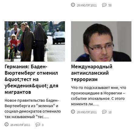
26 ИЮЛЯ'2011
58
Германия: Баден-
Международный
Вюртемберг отменил
антиисламский
&quot;тест на
терроризм
убеждения&quot; для
Что-то подсказывает мне, что
мигрантов
произошедшее в Норвегии –
событие эпохальное. С этого
Новое правительство Баден-
момента ли......
Вюртемберга из "зеленых" и
социал-демократов отменило
26 ИЮЛЯ'2011
18
так называемый "тес......
26 ИЮЛЯ'2011
3