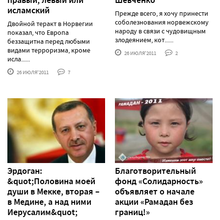
исламский
Прежде всего, я хочу принести
соболезнования норвежскому
Двойной теракт в Норвегии
народу в связи с чудовищным
показал, что Европа
злодеянием, кот......
беззащитна перед любыми
видами терроризма, кроме
26 ИЮЛЯ'2011
2
исла......
26 ИЮЛЯ'2011
7
Эрдоган:
Благотворительный
&quot;Половина моей
фонд «Солидарность»
души в Мекке, вторая –
объявляет о начале
в Медине, а над ними
акции «Рамадан без
Иерусалим&quot;
границ!»