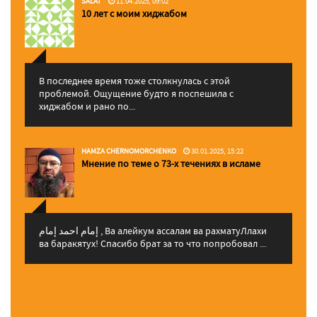
SALAT
11.04.2025, 09:02
10 лет с моим хиджабом
В последнее время тоже столкнулась с этой
проблемой. Ощущение будто я поспешила с
хиджабом и рано по...
HAMZA CHERNOMORCHENKO
30.01.2025, 15:22
Мнение по теме о 73-х течениях в исламе
إمام احمد إمام , Ва алейкум ассалам ва рахматуЛлахи
ва баракятух! Спасибо брат за то что попробовал ...