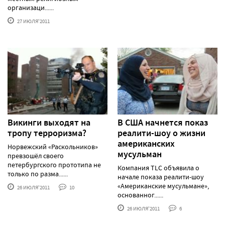
организаци......
27 ИЮЛЯ'2011
Викинги выходят на
В США начнется показ
тропу терроризма?
реалити-шоу о жизни
американских
Норвежский «Раскольников»
мусульман
превзошёл своего
петербургского прототипа не
Компания TLC объявила о
только по разма......
начале показа реалити-шоу
«Американские мусульмане»,
26 ИЮЛЯ'2011
10
основанног......
26 ИЮЛЯ'2011
6