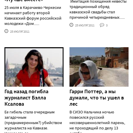
Имитация похищения невесты
традиционный обряд
25 июля в Карачаево-Черкесии
кавказской свадьбы стал
начинает работу второй
причиной четырехдневных......
Кавказский форум российской
молодежи «Дом......
25 ИЮЛЯ'2011
3
25 ИЮЛЯ'2011
Год назад погибла
Гарри Поттер, а мы
журналист Бэлла
думали, что ты ушел в
Ксалова
лес
Ее гибель стала очередным
В СИЗО Нальчика ночью
загадочным
повесился русский
(преднамеренным?) убийством
несовершеннолетний парень,
журналиста на Кавказе.
не проходящий по делу 13