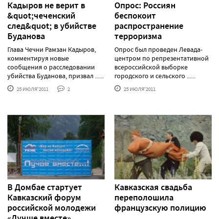
Кадыров не верит в
Опрос: Россиян
&quot;чеченский
беспокоит
след&quot; в убийстве
распространение
Буданова
терроризма
Глава Чечни Рамзан Кадыров,
Опрос был проведен Левада-
комментируя новые
центром по репрезентативной
сообщения о расследовании
всероссийской выборке
убийства Буданова, призвал ......
городского и сельского ......
25 ИЮЛЯ'2011
2
25 ИЮЛЯ'2011
В Домбае стартует
Кавказская свадьба
Кавказский форум
переполошила
российской молодежи
французскую полицию
«Лучше вместе»