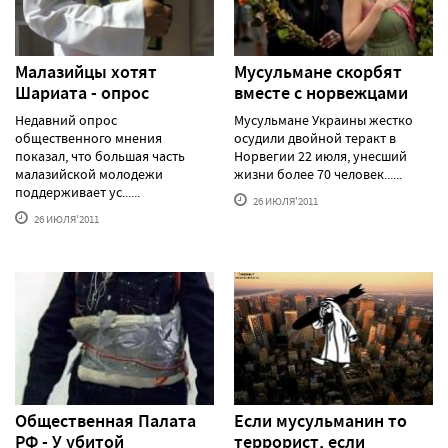
Малазийцы хотят
Мусульмане скорбят
Шариата - опрос
вместе с норвежцами
Недавний опрос
Мусульмане Украины жестко
общественного мнения
осудили двойной теракт в
показал, что большая часть
Норвегии 22 июля, унесший
малазийской молодежи
жизни более 70 человек......
поддерживает ус......
26 ИЮЛЯ'2011
26 ИЮЛЯ'2011
Общественная Палата
Если мусульманин то
РФ - У убитой
террорист, если