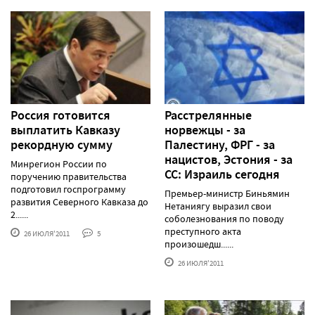
Россия готовится
Расстрелянные
выплатить Кавказу
норвежцы - за
рекордную сумму
Палестину, ФРГ - за
нацистов, Эстония - за
Минрегион России по
СС: Израиль сегодня
поручению правительства
подготовил госпрограмму
Премьер-министр Биньямин
развития Северного Кавказа до
Нетаниягу выразил свои
2......
соболезнования по поводу
преступного акта
26 ИЮЛЯ'2011
5
произошедш......
26 ИЮЛЯ'2011