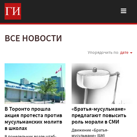
ВСЕ НОВОСТИ
Упорядочить по:
дате
В Торонто прошла
«Братья-мусульмане»
акция протеста против
предлагают повысить
мусульманских молитв
роль морали в СМИ
в школах
Движение «Братья-
мусульмане» (БМ)
В понедельник возле штаб-