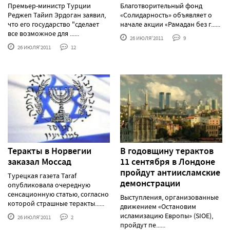
Премьер-министр Турции
Благотворительный фонд
Реджеп Тайип Эрдоган заявил,
«Солидарность» объявляет о
что его государство "сделает
начале акции «Рамадан без г......
все возможное для ......
26 ИЮЛЯ'2011
9
26 ИЮЛЯ'2011
12
Теракты в Норвегии
В годовщину терактов
заказал Моссад
11 сентября в Лондоне
пройдут антиисламские
Турецкая газета Taraf
демонстрации
опубликовала очередную
сенсационную статью, согласно
Выступления, организованные
которой страшные теракты......
движением «Остановим
исламизацию Европы» (SIOE),
26 ИЮЛЯ'2011
2
пройдут пе......