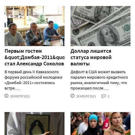
Первым гостем
Доллар лишится
&quot;Домбая-2011&quot;
статуса мировой
стал Александр Соколов
валюты
В первый день II Кавказского
Дефолт в США может вызвать
форума российской молодежи
паралич мирового кредитного
«Домбай- 2011» состоялась
рынка, аналогичный тому, что
встре......
произошел после......
26 ИЮЛЯ'2011
26 ИЮЛЯ'2011
2