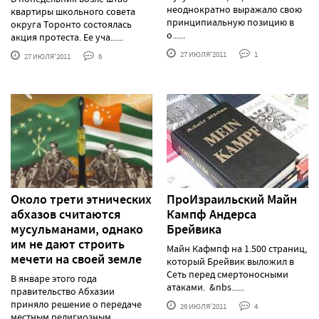
неоднократно выражало свою
квартиры школьного совета
принципиальную позицию в
округа Торонто состоялась
о......
акция протеста. Ее уча......
27 ИЮЛЯ'2011
1
27 ИЮЛЯ'2011
6
Около трети этнических
ПроИзраильский Майн
абхазов считаются
Кампф Андерса
мусульманами, однако
Брейвика
им не дают строить
Майн Кафмпф на 1.500 страниц,
мечети на своей земле
который Брейвик выложил в
Сеть перед смертоносными
В январе этого года
атаками. &nbs......
правительство Абхазии
приняло решение о передаче
26 ИЮЛЯ'2011
4
местным религиозным