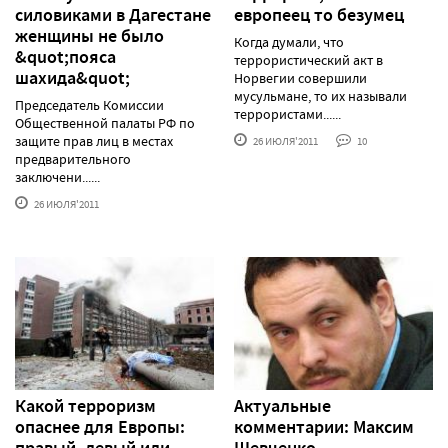
силовиками в Дагестане
европеец то безумец
женщины не было
Когда думали, что
&quot;пояса
террористический акт в
шахида&quot;
Норвегии совершили
мусульмане, то их называли
Председатель Комиссии
террористами......
Общественной палаты РФ по
защите прав лиц в местах
26 ИЮЛЯ'2011
10
предварительного
заключени......
26 ИЮЛЯ'2011
Какой терроризм
Актуальные
опаснее для Европы:
комментарии: Максим
правый, левый или
Шевченко