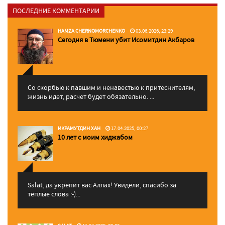
ПОСЛЕДНИЕ КОММЕНТАРИИ
HAMZA CHERNOMORCHENKO
03.06.2026, 23:29
Сегодня в Тюмени убит Исомитдин Акбаров
Со скорбью к павшим и ненавестью к притеснителям,
жизнь идет, расчет будет обязательно. ...
ИКРАМУТДИН ХАН
17.04.2025, 00:27
10 лет с моим хиджабом
Salat, да укрепит вас Аллаx! Увидели, спасибо за
теплые слова :-)...