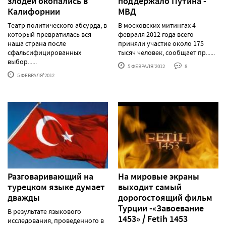
злодеи окопались в
поддержало Путина -
Калифорнии
МВД
Театр политического абсурда, в
В московских митингах 4
который превратилась вся
февраля 2012 года всего
наша страна после
приняли участие около 175
сфальсифицированных
тысяч человек, сообщает пр......
выбор......
5 ФЕВРАЛЯ'2012
8
5 ФЕВРАЛЯ'2012
Разговаривающий на
На мировые экраны
турецком языке думает
выходит самый
дважды
дорогостоящий фильм
Турции -«Завоевание
В результате языкового
1453» / Fetih 1453
исследования, проведенного в