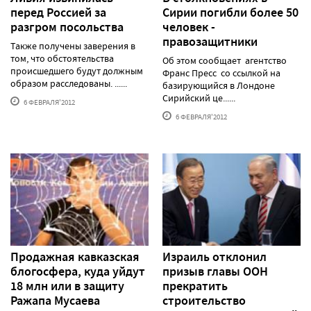
перед Россией за
Сирии погибли более 50
разгром посольства
человек -
правозащитники
Также получены заверения в
том, что обстоятельства
Об этом сообщает агентство
происшедшего будут должным
Франс Пресс со ссылкой на
образом расследованы. ......
базирующийся в Лондоне
Сирийский це......
6 ФЕВРАЛЯ'2012
6 ФЕВРАЛЯ'2012
Продажная кавказская
Израиль отклонил
блогосфера, куда уйдут
призыв главы ООН
18 млн или в защиту
прекратить
Ражапа Мусаева
строительство