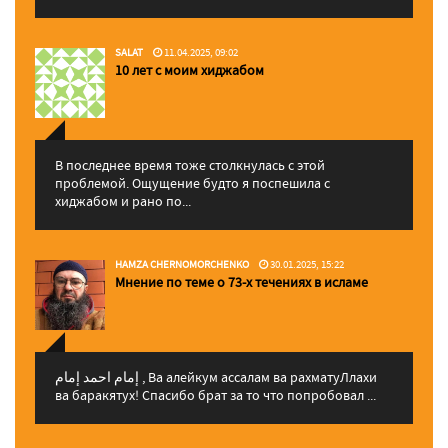
SALAT
11.04.2025, 09:02
10 лет с моим хиджабом
В последнее время тоже столкнулась с этой
проблемой. Ощущение будто я поспешила с
хиджабом и рано по...
HAMZA CHERNOMORCHENKO
30.01.2025, 15:22
Мнение по теме о 73-х течениях в исламе
إمام احمد إمام , Ва алейкум ассалам ва рахматуЛлахи
ва баракятух! Спасибо брат за то что попробовал ...