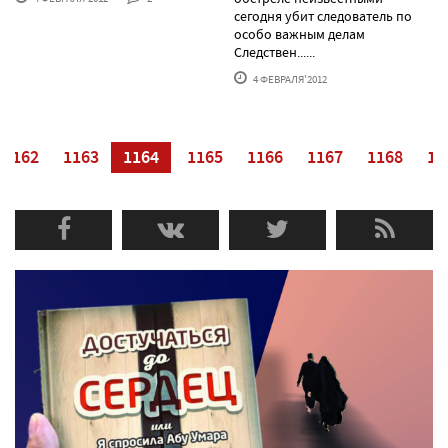
сегодня убит следователь по
особо важным делам
Следствен......
4 ФЕВРАЛЯ'2012
1162
1163
1164
1165
1166
1167
1168
11