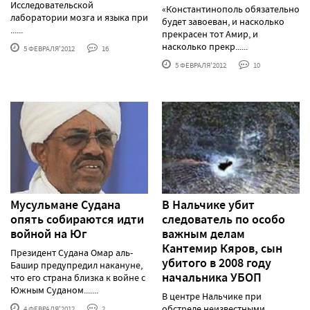
Исследовательской
«Константинополь обязательно
лаборатории мозга и языка при
будет завоеван, и насколько
......
прекрасен тот Амир, и
насколько прекр......
5 ФЕВРАЛЯ'2012
16
5 ФЕВРАЛЯ'2012
10
Мусульмане Судана
В Нальчике убит
опять собираются идти
следователь по особо
войной на Юг
важным делам
Кантемир Кяров, сын
Президент Судана Омар аль-
убитого в 2008 году
Башир предупредил накануне,
начальника УБОП
что его страна близка к войне с
Южным Суданом.......
В центре Нальчике при
обстреле неизвестными
4 ФЕВРАЛЯ'2012
2