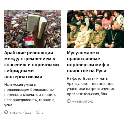
Арабские революции
Мусульмане и
между стремлением к
православные
спасению и порочными
опровергли миф о
гибридными
пьянстве на Руси
альтернативами
На фото: Братья и мать
Арангуловы – постоянные
Исламская умма в
участники патриотических,
подавляющем большинстве
просветительских, бла......
перестала молчать и терпеть
несправедливость, тиранию,
6 ФЕВРАЛЯ'2012
угне......
6 ФЕВРАЛЯ'2012
1