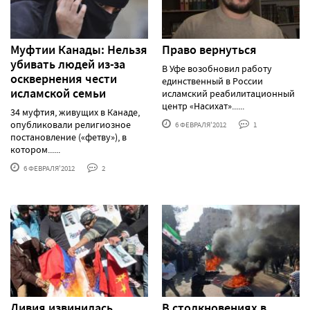
Муфтии Канады: Нельзя
Право вернуться
убивать людей из-за
В Уфе возобновил работу
осквернения чести
единственный в России
исламской семьи
исламский реабилитационный
центр «Насихат»......
34 муфтия, живущих в Канаде,
опубликовали религиозное
6 ФЕВРАЛЯ'2012
1
постановление («фетву»), в
котором......
6 ФЕВРАЛЯ'2012
2
Ливия извинилась
В столкновениях в