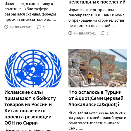
нелегальных поселений
Извиняюсь, я снова пишу о
политике. В блогосфере
Израиль отверг призывы
разразился скандал, фрэнды
генсекретаря ООН Пан Ги Муна
просили высказаться о вс......
о прекращении строительства
незаконных поселений......
6 ФЕВРАЛЯ'2012
1
6 ФЕВРАЛЯ'2012
2
Исламские силы
Что осталось в Турции
призывают к бойкоту
от &quot;Семи церквей
товаров из России и
Апокалипсиса&quot;?
Китая после вето
«Вот тайна семи звезд, которые
проекта резолюции
ты увидел в моей правой руке и
ООН по Сирии
семи золотых светильников:.
Семь......
Исламские силы Иордании