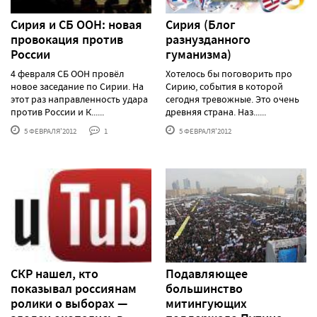
Сирия и СБ ООН: новая
Сирия (Блог
провокация против
разнузданного
России
гуманизма)
4 февраля СБ ООН провёл
Хотелось бы поговорить про
новое заседание по Сирии. На
Сирию, события в которой
этот раз направленность удара
сегодня тревожные. Это очень
против России и К......
древняя страна. Наз......
5 ФЕВРАЛЯ'2012
1
5 ФЕВРАЛЯ'2012
СКР нашел, кто
Подавляющее
показывал россиянам
большинство
ролики о выборах —
митингующих