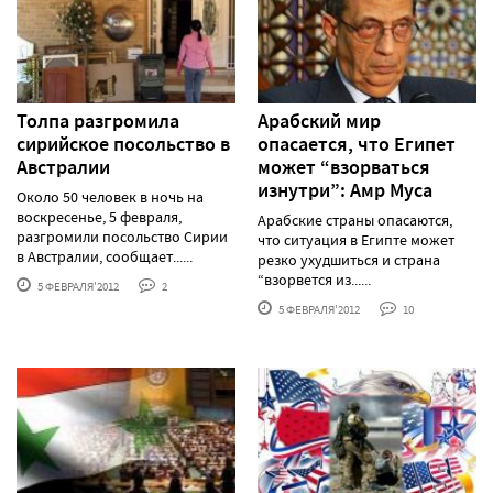
Толпа разгромила
Арабский мир
сирийское посольство в
опасается, что Египет
Австралии
может “взорваться
изнутри”: Амр Муса
Около 50 человек в ночь на
воскресенье, 5 февраля,
Арабские страны опасаются,
разгромили посольство Сирии
что ситуация в Египте может
в Австралии, сообщает......
резко ухудшиться и страна
“взорвется из......
5 ФЕВРАЛЯ'2012
2
5 ФЕВРАЛЯ'2012
10