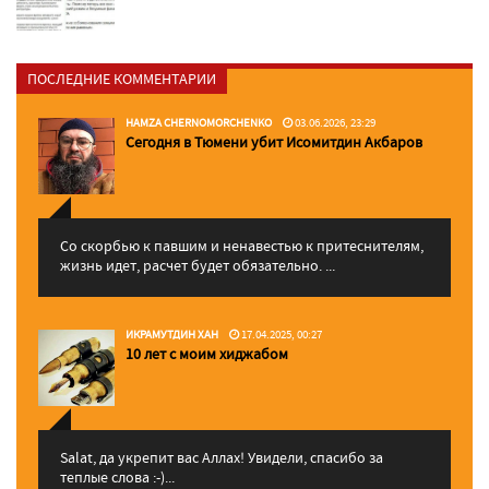
ПОСЛЕДНИЕ КОММЕНТАРИИ
HAMZA CHERNOMORCHENKO
03.06.2026, 23:29
Сегодня в Тюмени убит Исомитдин Акбаров
Со скорбью к павшим и ненавестью к притеснителям,
жизнь идет, расчет будет обязательно. ...
ИКРАМУТДИН ХАН
17.04.2025, 00:27
10 лет с моим хиджабом
Salat, да укрепит вас Аллаx! Увидели, спасибо за
теплые слова :-)...