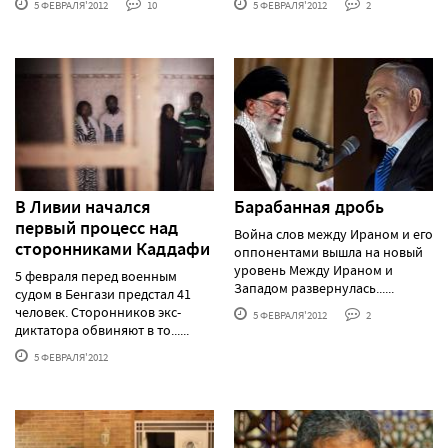
5 ФЕВРАЛЯ'2012
10
5 ФЕВРАЛЯ'2012
2
В Ливии начался
Барабанная дробь
первый процесс над
Война слов между Ираном и его
сторонниками Каддафи
оппонентами вышла на новый
уровень Между Ираном и
5 февраля перед военным
Западом развернулась......
судом в Бенгази предстал 41
человек. Сторонников экс-
5 ФЕВРАЛЯ'2012
2
диктатора обвиняют в то......
5 ФЕВРАЛЯ'2012