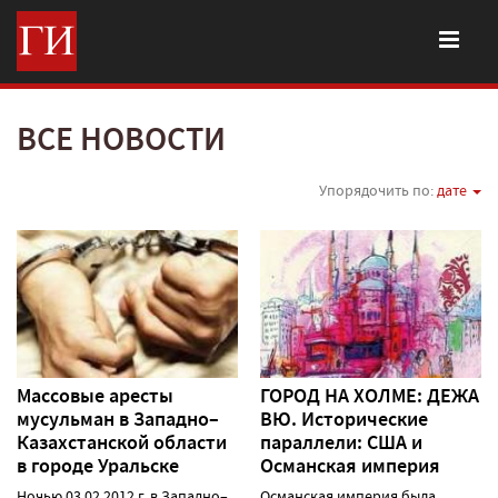
ВСЕ НОВОСТИ
Упорядочить по:
дате
Массовые аресты
ГОРОД НА ХОЛМЕ: ДЕЖА
мусульман в Западно–
ВЮ. Исторические
Казахстанской области
параллели: США и
в городе Уральске
Османская империя
Ночью 03.02.2012 г. в Западно–
Османская империя была