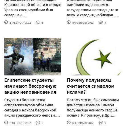
Казахстанской области в городе
наиболее выдающимся
Уральск спецслужбами был
государством шестнадцатого
совершен......
века. И сегодня, наблюдая......
6 ФЕВРАЛЯ'2012
8
6 ФЕВРАЛЯ'2012
4
Египетские студенты
Почему полумесяц
начинают бессрочную
считается символом
акцию неповиновения
ислама?
Студенты большинства
Потому что он был символом
египетских вузов объявили
династии Османов Символ
сегодня о начале бессрочной
полумесяца намного старше
акции гражданского непови......
ислама. К примеру, в Др......
6 ФЕВРАЛЯ'2012
1
6 ФЕВРАЛЯ'2012
9