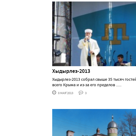
Хыдырлез-2013
Хыдырлез-2013 собрал свыше 35 тысяч госте
всего Крыма и из-за его пределов ......
8 МАЯ'2013
3