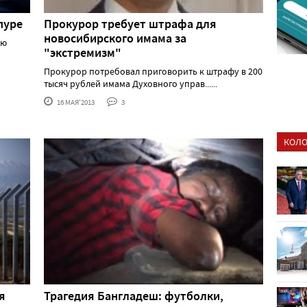
пуре
Прокурор требует штрафа для
новосибирского имама за
ию
"экстремизм"
Прокурор потребовал приговорить к штрафу в 200
тысяч рублей имама Духовного управ......
16 МАЯ'2013
3
КОЛО
я
Трагедия Бангладеш: футболки,