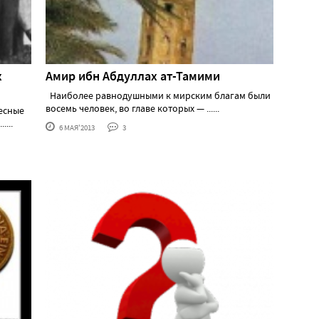
х
Амир ибн Абдуллах ат-Тамими
Наиболее равнодушными к мирским благам были
восемь человек, во главе которых — ......
есные
...
6 МАЯ'2013
3