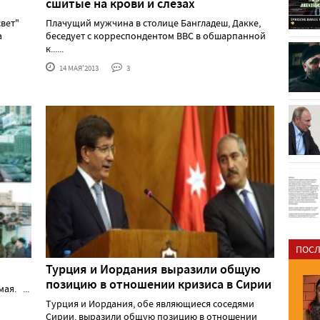
сшитые на крови и слезах
свет"
Плачущий мужчина в столице Бангладеш, Дакке,
а
беседует с корреспондентом ВВС в обшарпанной
к......
14 МАЯ'2013
3
ПОСЛ
Турция и Иордания выразили общую
позицию в отношении кризиса в Сирии
ая. ...
Турция и Иордания, обе являющиеся соседями
Сирии, выразили общую позицию в отношении