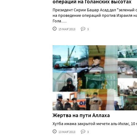
операций на Голанских высотах
Президент Сирии Башар Асад дал "зеленый 
на проведение операций против Израиля н
Гола......
15 МАЯ'2013
3
Жертва на пути Аллаха
Хутба имама закрытой мечети аль-Ихлас, 10 м
13 МАЯ'2013
3