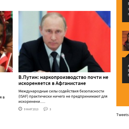
م
В.Путин: наркопроизводство почти не
искореняется в Афганистане
Международные силы содействия безопасности
(ISAF) практически ничего не предпринимают для
я в
искоренени......
9 МАЯ'2013
3
Tweets