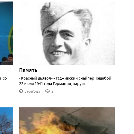
Память
й со
«Красный дьявол» - таджикский снайпер Тэшабой
22 июля 1941 года Германия, наруш......
7 МАЯ'2013
3