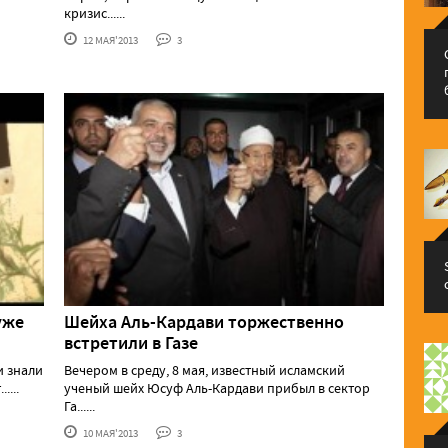
кризис......
12 МАЯ'2013
3
уже
Шейха Аль-Кардави торжественно
встретили в Газе
Вечером в среду, 8 мая, известный исламский
...
ученый шейх Юсуф Аль-Кардави прибыл в сектор
Га......
10 МАЯ'2013
3