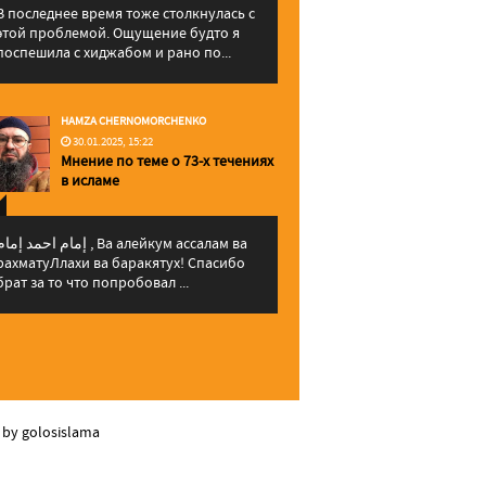
В последнее время тоже столкнулась с
этой проблемой. Ощущение будто я
поспешила с хиджабом и рано по...
HAMZA CHERNOMORCHENKO
30.01.2025, 15:22
Мнение по теме о 73-х течениях
в исламе
إمام احمد إما , Ва алейкум ассалам ва
рахматуЛлахи ва баракятух! Спасибо
брат за то что попробовал ...
 by golosislama