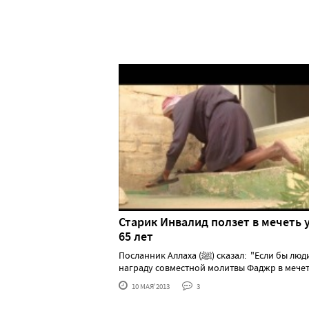
Старик Инвалид ползет в мечеть 
65 лет
Посланник Аллаха (ﷺ) сказал: "Если бы люди знали
награду совместной молитвы Фаджр в мечет...
10 МАЯ'2013
3