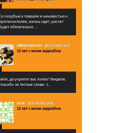
Со скорбью к павшим и ненавестью к
притеснителям, жизнь идет, расчет
будет обязательно. ...
ИКРАМУТДИН ХАН
17.04.2025, 00:27
10 лет с моим хиджабом
Salat, да укрепит вас Аллаx! Увидели,
спасибо за теплые слова :-)...
SALAT
11.04.2025, 09:02
10 лет с моим хиджабом