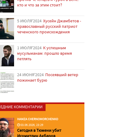
кто и что за этим стоит?
5 ИЮЛЯ'2024
Хусейн Джамбетов -
православный русский патриот
чеченского происхождения
1 ИЮЛЯ'2024
К успешным
мусульманам: прошло время
петлять
24 ИЮНЯ'2024
Посеявший ветер
пожинает бурю
ЕДНИЕ КОММЕНТАРИИ
HAMZA CHERNOMORCHENKO
03.06.2026, 23:29
Сегодня в Тюмени убит
Исомитдин Акбаров