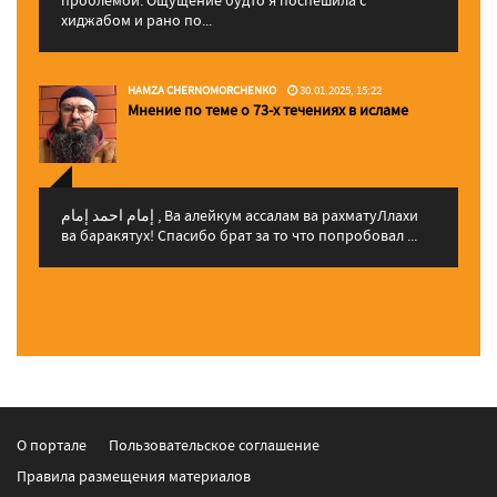
хиджабом и рано по...
HAMZA CHERNOMORCHENKO
30.01.2025, 15:22
Мнение по теме о 73-х течениях в исламе
إمام احمد إمام , Ва алейкум ассалам ва рахматуЛлахи
ва баракятух! Спасибо брат за то что попробовал ...
О портале
Пользовательское соглашение
Правила размещения материалов