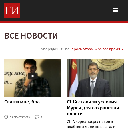
ВСЕ НОВОСТИ
Упорядочить по:
просмотрам
за все время
Скажи мне, брат
США ставили условия
Мурси для сохранения
...
власти
5 АВГУСТА'2013
1
США через посредников в
арабском мире предлагали