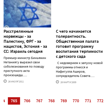
Расстрелянные
С чего начинается
норвежцы - за
толерантность.
Палестину, ФРГ - за
Общественная палата
нацистов, Эстония - за
готовит программу
СС: Израиль сегодня
воспитания терпимости
с детского сада
Премьер-министр Биньямин
Нетаниягу выразил свои
С недоверием к запуску новой
соболезнования по поводу
программы отнесся и
преступного акта
Нафигулла Аширов,
произошедш......
сопредседатель Совета......
26 ИЮЛЯ'2011
26 МАРТА'2009
764
765
766
767
768
769
770
771
772