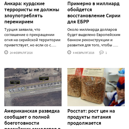
Анкара: курдские
Примерно в миллиард
террористы не должны
обойдется
злоупотреблять
восстановление Сирии
перемирием
для ЕБРР
Турция заявила, что
Около миллиарда долларов
соглашение о прекращении
будет выделено Европейским
огня на сирийской территории
банком реконструкции и
приветствует, но если со с......
развития для того, чтобы ......
24 ФЕВРАЛЯ'2016
4 ФЕВРАЛЯ'2016
1
Американская разведка
Росстат: рост цен на
сообщает о полной
продукты питания
боеготовности
продолжается
российских самолетов в