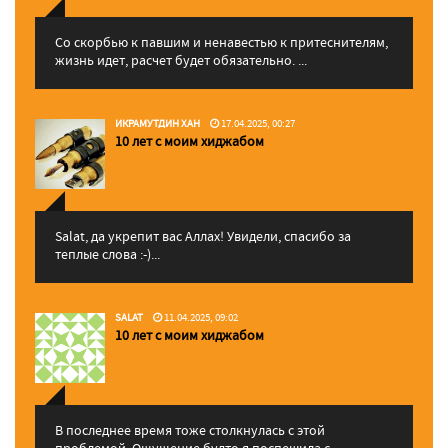
Со скорбью к павшим и ненавестью к притеснителям,
жизнь идет, расчет будет обязательно. ...
ИКРАМУТДИН ХАН
17.04.2025, 00:27
10 лет с моим хиджабом
Salat, да укрепит вас Аллаx! Увидели, спасибо за
теплые слова :-)...
SALAT
11.04.2025, 09:02
10 лет с моим хиджабом
В последнее время тоже столкнулась с этой
проблемой. Ощущение будто я поспешила с