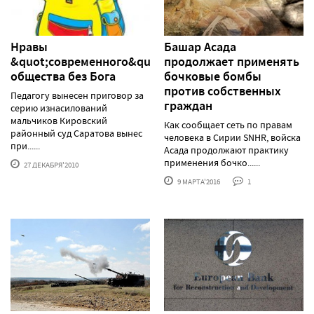
Нравы
Башар Асада
&quot;современного&quot;
продолжает применять
общества без Бога
бочковые бомбы
против собственных
Педагогу вынесен приговор за
граждан
серию изнасилований
мальчиков Кировский
Как сообщает сеть по правам
районный суд Саратова вынес
человека в Сирии SNHR, войска
при......
Асада продолжают практику
применения бочко......
27 ДЕКАБРЯ'2010
9 МАРТА'2016
1