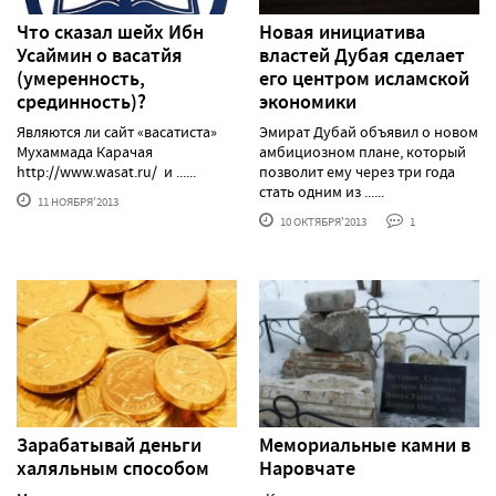
Что сказал шейх Ибн
Новая инициатива
Усаймин о васатйя
властей Дубая сделает
(умеренность,
его центром исламской
срединность)?
экономики
Являются ли сайт «васатиста»
Эмират Дубай объявил о новом
Мухаммада Карачая
амбициозном плане, который
http://www.wasat.ru/ и ......
позволит ему через три года
стать одним из ......
11 НОЯБРЯ'2013
10 ОКТЯБРЯ'2013
1
Зарабатывай деньги
Мемориальные камни в
халяльным способом
Наровчате