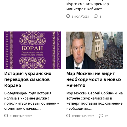
Мурси сменить премьер-
министра и кабинет. ......
8 ИЮЛЯ'2013
3
История украинских
Мэр Москвы не видит
переводов смыслов
необходимости в новых
Корана
мечетях
В следующем году история
Мэр Москвы Сергей Собянин на
ислама в Украине должна
встрече с журналистами в
пополниться новым юбилеем –
четверг поставил под сомнение
столетием с начал......
необходимо......
31 ОКТЯБРЯ'2012
12 ОКТЯБРЯ'2012
12