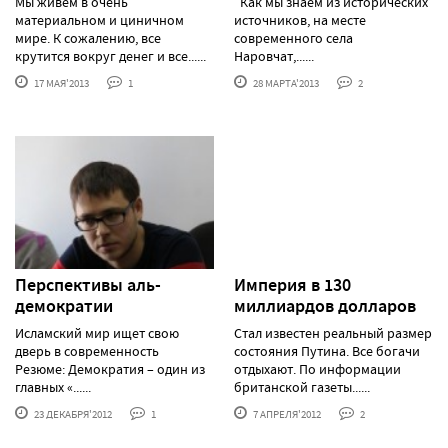
Мы живем в очень
Как мы знаем из исторических
материальном и циничном
источников, на месте
мире. К сожалению, все
современного села
крутится вокруг денег и все......
Наровчат,......
17 МАЯ'2013
1
28 МАРТА'2013
2
Перспективы аль-
Империя в 130
демократии
миллиардов долларов
Исламский мир ищет свою
Стал известен реальный размер
дверь в современность
состояния Путина. Все богачи
Резюме: Демократия – один из
отдыхают. По информации
главных «......
британской газеты......
23 ДЕКАБРЯ'2012
1
7 АПРЕЛЯ'2012
2