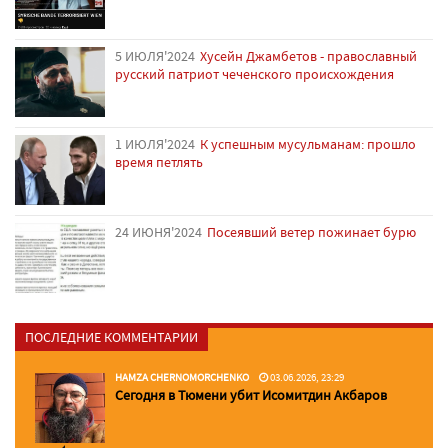
5 ИЮЛЯ'2024
Хусейн Джамбетов - православный
русский патриот чеченского происхождения
1 ИЮЛЯ'2024
К успешным мусульманам: прошло
время петлять
24 ИЮНЯ'2024
Посеявший ветер пожинает бурю
ПОСЛЕДНИЕ КОММЕНТАРИИ
HAMZA CHERNOMORCHENKO
03.06.2026, 23:29
Сегодня в Тюмени убит Исомитдин Акбаров