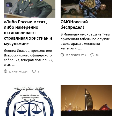
«Либо России мстят,
ОМОНовский
либо намеренно
беспредел!
останавливают,
В Минводах омоновцы из Тувы
стравливая христиан и
применили табельное оружие
мусульман»
в ходе драки с местными
жителями ......
Леонид Ивашов, председатель
Всероссийского офицерского
23 ДЕКАБРЯ'2013
16
собрания, генерал-полковник,
в св......
11 ЯНВАРЯ'2014
3