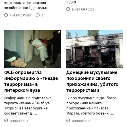
и дир......
контроль за финансово-
хозяйственной деятельн......
31 ОКТЯБРЯ'2014
4 ФЕВРАЛЯ'2015
1
ФСБ опровергла
Донецкие мусульмане
информацию о «гнезде
похоронили своего
терроризма» в
прихожанина, убитого
питерском вузе
террористами
Информация о подготовке
Вчера мусульмане Донбасса
теракта членами "Хизб ут-
похоронили нашего
Тахрир" в Петербурге не
прихожанина - Фаизова
соответствует д......
Марата, убитого боевик......
30 ИЮНЯ'2014
10 ИЮНЯ'2014