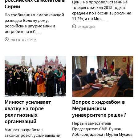
Цены на продовольственные
Сирии
товары с начала 2015 года в
среднем по России выросли на
По сообщениям американской
11,2%, а по Мос......
разведки Белому дому,
российские штурмовики и
22 МАЯ'2015
истребители в С......
28 СЕНТЯБРЯ'2015
Минюст усиливает
Вопрос с хиджабом в
хватку на горле
Медицинском
религиозных
университете решен?
организаций
Первый заместитель
Председателя СМР Рушан
Минюст разработал
Аббясов, адвокат Мурад Мусаев
законопроект, усиливающий