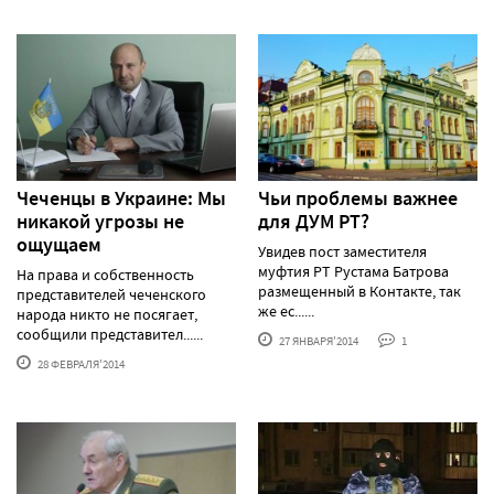
Чеченцы в Украине: Мы
Чьи проблемы важнее
никакой угрозы не
для ДУМ РТ?
ощущаем
Увидев пост заместителя
муфтия РТ Рустама Батрова
На права и собственность
размещенный в Контакте, так
представителей чеченского
же ес......
народа никто не посягает,
сообщили представител......
27 ЯНВАРЯ'2014
1
28 ФЕВРАЛЯ'2014