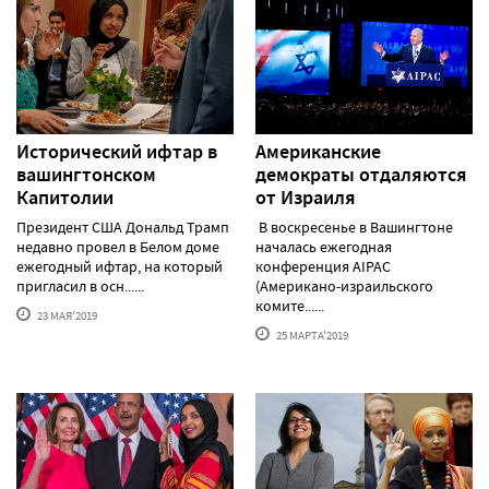
Исторический ифтар в
Американские
вашингтонском
демократы отдаляются
Капитолии
от Израиля
Президент США Дональд Трамп
В воскресенье в Вашингтоне
недавно провел в Белом доме
началась ежегодная
ежегодный ифтар, на который
конференция AIPAC
пригласил в осн......
(Американо-израильского
комите......
23 МАЯ'2019
25 МАРТА'2019