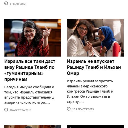
17 МАЯ'2022
Израиль все таки даст
Израиль не впускает
визу Рашиде Тлаиб по
Рашиду Тлаиб и Ильхан
«гуманитарным»
Омар
причинам
Израиль решил запретить
членам американского
Сегодня мы уже сообщали о
конгресса Рашиде Тлаиб и
том, что Израиль отказался
Ильхан Омар въезжать в
впускать представительниц
страну......
американского конгре......
16 АВГУСТА'2019
16 АВГУСТА'2019