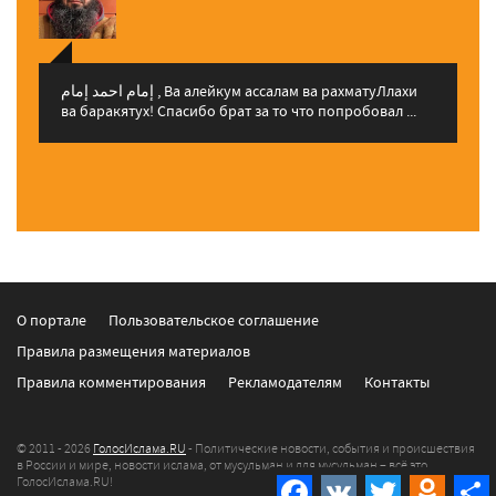
إمام احمد إمام , Ва алейкум ассалам ва рахматуЛлахи
ва баракятух! Спасибо брат за то что попробовал ...
О портале
Пользовательское соглашение
Правила размещения материалов
Правила комментирования
Рекламодателям
Контакты
© 2011 - 2026
ГолосИслама.RU
- Политические новости, события и происшествия
в России и мире, новости ислама, от мусульман и для мусульман – всё это
ГолосИслама.RU!
Facebook
VK
Twitter
Odnokla