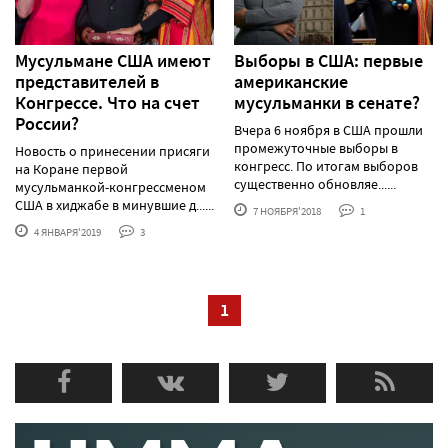
Мусульмане США имеют
Выборы в США: первые
представителей в
американские
Конгрессе. Что на счет
мусульманки в сенате?
России?
Вчера 6 ноября в США прошли
промежуточные выборы в
Новость о принесении присяги
конгресс. По итогам выборов
на Коране первой
существенно обновляе......
мусульманкой-конгрессменом
США в хиджабе в минувшие д......
7 НОЯБРЯ'2018
1
4 ЯНВАРЯ'2019
3
1