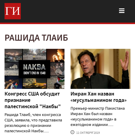
РАШИДА ТЛАИБ
Конгресс США обсудит
Имран Хан назван
признание
«мусульманином года»
палестинской "Накбы"
Премьер-министр Пакистана
Имран Хан был назван
Рашида Тлаиб, член конгресса
«мусульманином года» в
США, заявила, что представила
ежегодном издании......
резолюцию о признании
палестинской Накбы......
11 ОКТЯБРЯ'2019