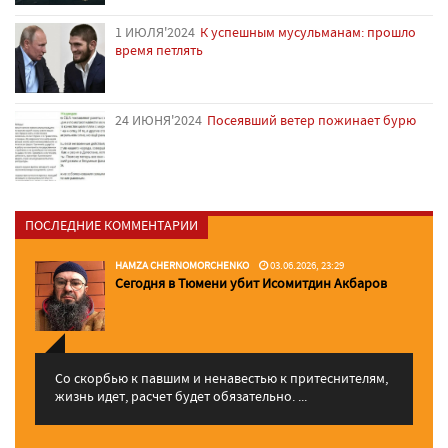
1 ИЮЛЯ'2024
К успешным мусульманам: прошло
время петлять
24 ИЮНЯ'2024
Посеявший ветер пожинает бурю
ПОСЛЕДНИЕ КОММЕНТАРИИ
HAMZA CHERNOMORCHENKO
03.06.2026, 23:29
Сегодня в Тюмени убит Исомитдин Акбаров
Со скорбью к павшим и ненавестью к притеснителям,
жизнь идет, расчет будет обязательно. ...