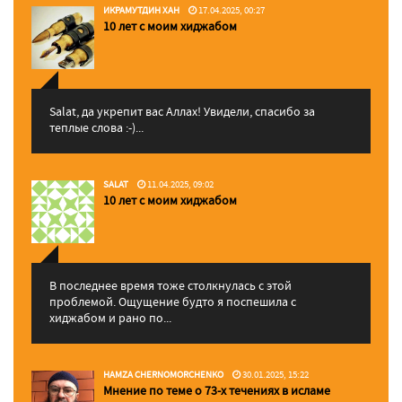
ИКРАМУТДИН ХАН
17.04.2025, 00:27
10 лет с моим хиджабом
Salat, да укрепит вас Аллаx! Увидели, спасибо за
теплые слова :-)...
SALAT
11.04.2025, 09:02
10 лет с моим хиджабом
В последнее время тоже столкнулась с этой
проблемой. Ощущение будто я поспешила с
хиджабом и рано по...
HAMZA CHERNOMORCHENKO
30.01.2025, 15:22
Мнение по теме о 73-х течениях в исламе