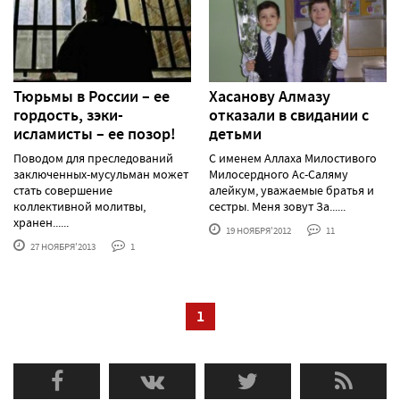
Тюрьмы в России – ее
Хасанову Алмазу
гордость, зэки-
отказали в свидании с
исламисты – ее позор!
детьми
Поводом для преследований
С именем Аллаха Милостивого
заключенных-мусульман может
Милосердного Ас-Саляму
стать совершение
алейкум, уважаемые братья и
коллективной молитвы,
сестры. Меня зовут За......
хранен......
19 НОЯБРЯ'2012
11
27 НОЯБРЯ'2013
1
1