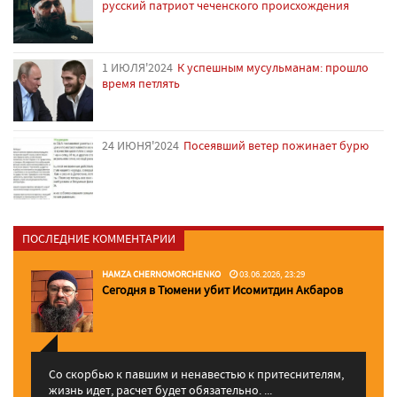
русский патриот чеченского происхождения
1 ИЮЛЯ'2024
К успешным мусульманам: прошло
время петлять
24 ИЮНЯ'2024
Посеявший ветер пожинает бурю
ПОСЛЕДНИЕ КОММЕНТАРИИ
HAMZA CHERNOMORCHENKO
03.06.2026, 23:29
Сегодня в Тюмени убит Исомитдин Акбаров
Со скорбью к павшим и ненавестью к притеснителям,
жизнь идет, расчет будет обязательно. ...