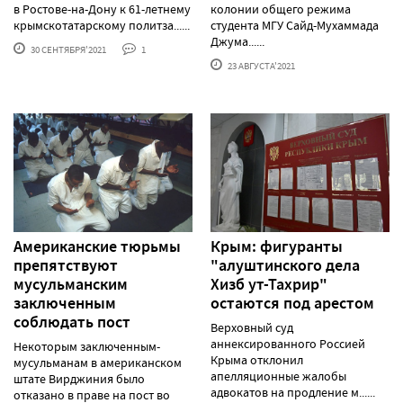
в Ростове-на-Дону к 61-летнему
колонии общего режима
крымскотатарскому политза......
студента МГУ Сайд-Мухаммада
Джума......
30 СЕНТЯБРЯ'2021
1
23 АВГУСТА'2021
Американские тюрьмы
Крым: фигуранты
препятствуют
"алуштинского дела
мусульманским
Хизб ут-Тахрир"
заключенным
остаются под арестом
соблюдать пост
Верховный суд
аннексированного Россией
Некоторым заключенным-
Крыма отклонил
мусульманам в американском
апелляционные жалобы
штате Вирджиния было
адвокатов на продление м......
отказано в праве на пост во