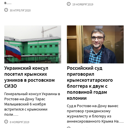
в......
19 НОЯБРЯ'2019
30 АПРЕЛЯ'2020
Украинский консул
Российский суд
посетил крымских
приговорил
узников в ростовском
крымскотатарского
СИЗО
блоггера к двум с
половиной годам
Генеральный консул Украины в
колонии
Ростове-на-Дону Тарас
Малышевский 6 ноября
Суд в Ростове-на-Дону вынес
встретился с крымскими
приговор гражданскому
поли......
журналисту и блогеру из
аннексированного Крыма На......
8 НОЯБРЯ'2019