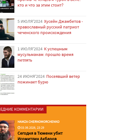
кто и что за этим стоит?
5 ИЮЛЯ'2024
Хусейн Джамбетов -
православный русский патриот
чеченского происхождения
1 ИЮЛЯ'2024
К успешным
мусульманам: прошло время
петлять
24 ИЮНЯ'2024
Посеявший ветер
пожинает бурю
ЕДНИЕ КОММЕНТАРИИ
HAMZA CHERNOMORCHENKO
03.06.2026, 23:29
Сегодня в Тюмени убит
Исомитдин Акбаров