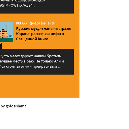
v=wAhN_UEuojU&lc=Ugz6-
h0nMPQWTip7AZ94...
KRR AKK
09.06.2024, 18:56
Русские мусульмане на страже
Корана: pазвеивая мифы о
Священной Книге
Пусть Аллах дарует нашим братьям
лучшее месть в раю. Не только Али и
Иса стоят за этими прекрасными ...
 by golosislama