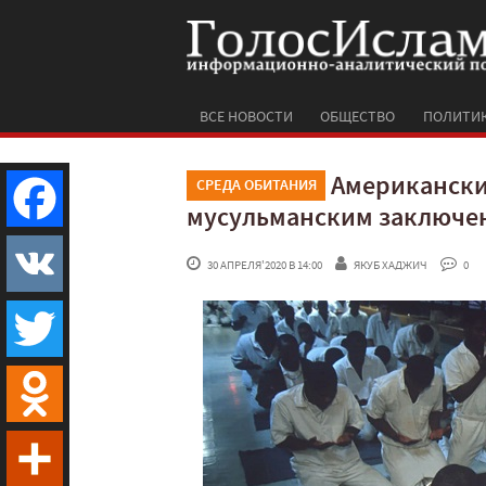
ВСЕ НОВОСТИ
ОБЩЕСТВО
ПОЛИТИ
Американски
СРЕДА ОБИТАНИЯ
мусульманским заключе
Facebook
 30 АПРЕЛЯ'2020 В 14:00
ЯКУБ ХАДЖИЧ
 0
VK
Twitter
Odnoklassniki