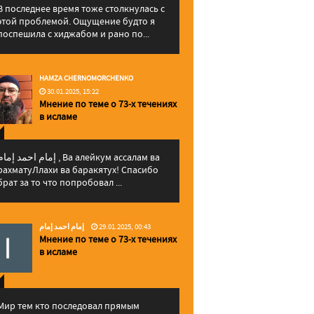
В последнее время тоже столкнулась с
этой проблемой. Ощущение будто я
поспешила с хиджабом и рано по...
HAMZA CHERNOMORCHENKO
30.01.2025, 15:22
Мнение по теме о 73-х течениях
в исламе
إمام احمد إما , Ва алейкум ассалам ва
рахматуЛлахи ва баракятух! Спасибо
брат за то что попробовал ...
إمام احمد إمام
29.01.2025, 00:43
Мнение по теме о 73-х течениях
в исламе
Мир тем кто последовал прямым