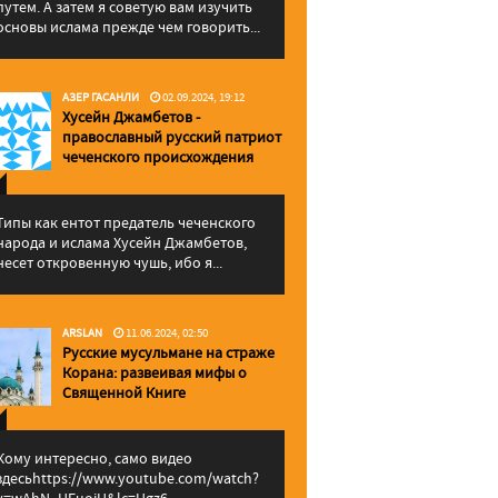
путем. А затем я советую вам изучить
основы ислама прежде чем говорить...
АЗЕР ГАСАНЛИ
02.09.2024, 19:12
Хусейн Джамбетов -
православный русский патриот
чеченского происхождения
Типы как ентот предатель чеченского
народа и ислама Хусейн Джамбетов,
несет откровенную чушь, ибо я...
ARSLAN
11.06.2024, 02:50
Русские мусульмане на страже
Корана: pазвеивая мифы о
Священной Книге
Кому интересно, само видео
здесьhttps://www.youtube.com/watch?