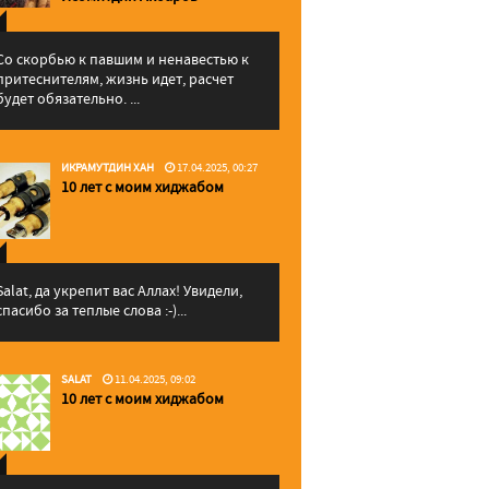
Со скорбью к павшим и ненавестью к
притеснителям, жизнь идет, расчет
будет обязательно. ...
ИКРАМУТДИН ХАН
17.04.2025, 00:27
10 лет с моим хиджабом
Salat, да укрепит вас Аллаx! Увидели,
спасибо за теплые слова :-)...
SALAT
11.04.2025, 09:02
10 лет с моим хиджабом