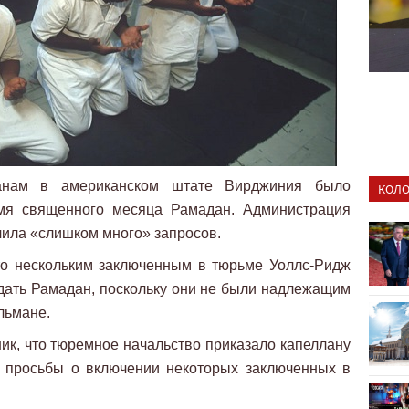
манам в американском штате Вирджиния было
КОЛО
емя священного месяца Рамадан. Администрация
чила «слишком много» запросов.
то нескольким заключенным в тюрьме Уоллс-Ридж
дать Рамадан, поскольку они не были надлежащим
льмане.
к, что тюремное начальство приказало капеллану
ь просьбы о включении некоторых заключенных в