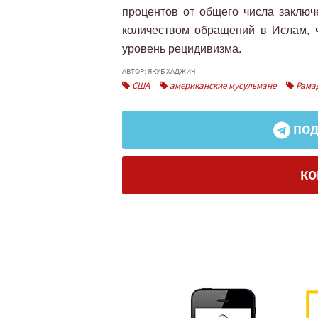
процентов от общего числа заклю
количеством обращений в Ислам, ч
уровень рецидивизма.
АВТОР: ЯКУБ ХАДЖИЧ
США
американские мусульмане
Рама
ПОД
КО