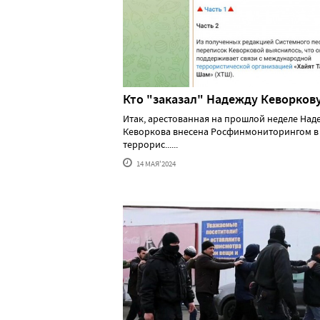
Кто "заказал" Надежду Кеворков
Итак, арестованная на прошлой неделе Над
Кеворкова внесена Росфинмониторингом в
террорис......
14 МАЯ'2024