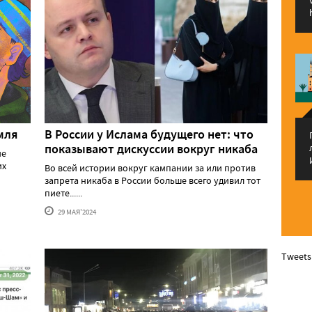
мля
В России у Ислама будущего нет: что
показывают дискуссии вокруг никаба
ие
их
Во всей истории вокруг кампании за или против
запрета никаба в России больше всего удивил тот
пиете......
29 МАЯ'2024
Tweets