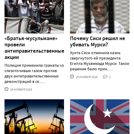
«Братья-мусульмане»
Почему Сиси решил не
провели
убивать Мурси?
антиправительственные
Хунта Сиси отменила казнь
акции
свергнутого ей президента
Египта Мухаммада Мурси. Такое
Полиция применила гранаты со
решение было прин......
слезоточивым газом против
двух антиправительственных
15 НОЯБРЯ'2016
1
демонстраций в се......
16 НОЯБРЯ'2016