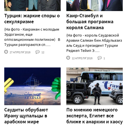
Турция: жаркие споры о
Каир-Стамбул и
секуляризме
большая программа
короля Салмана
(На фото - Кахраман с молодым
Эрдоганом, еще
(На фото - король Саудовской
оппозиционным политиком) В
Аравии Салман бин Абдульазиз
Турции разгораются сп......
аль Сауд и президент Турции
Реджеп Тейип Э......
27 АПРЕЛЯ'2016
12
12 АПРЕЛЯ'2016
1
Саудиты обрубают
По мнению немецкого
Ирану щупальцы в
эксперта, Египет все
арабском мире
ближе к анархии и хаосу