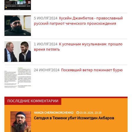
5 ИЮЛЯ'2024
Хусейн Джамбетов - православный
русский патриот чеченского происхождения
1 ИЮЛЯ'2024
К успешным мусульманам: прошло
время петлять
24 ИЮНЯ'2024
Посеявший ветер пожинает бурю
ПОСЛЕДНИЕ КОММЕНТАРИИ
HAMZA CHERNOMORCHENKO
03.06.2026, 23:29
Сегодня в Тюмени убит Исомитдин Акбаров