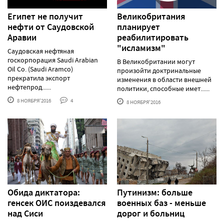
Египет не получит
Великобритания
нефти от Саудовской
планирует
Аравии
реабилитировать
"исламизм"
Саудовская нефтяная
госкорпорация Saudi Arabian
В Великобритании могут
Oil Co. (Saudi Aramco)
произойти доктринальные
прекратила экспорт
изменения в области внешней
нефтепрод......
политики, способные имет......
8 НОЯБРЯ'2016
4
8 НОЯБРЯ'2016
Обида диктатора:
Путинизм: больше
генсек ОИС поиздевался
военных баз - меньше
над Сиси
дорог и больниц