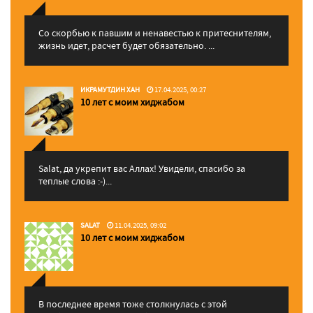
Со скорбью к павшим и ненавестью к притеснителям,
жизнь идет, расчет будет обязательно. ...
ИКРАМУТДИН ХАН
17.04.2025, 00:27
10 лет с моим хиджабом
Salat, да укрепит вас Аллаx! Увидели, спасибо за
теплые слова :-)...
SALAT
11.04.2025, 09:02
10 лет с моим хиджабом
В последнее время тоже столкнулась с этой