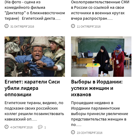
(На фото - сцена из
Околоправительственные СМИ
комедийного фильма
в России со ссылкой на свои
"Диктатор" о ближневосточном
источники в военных кругах
тиране) Египетский дикта......
вчера распростран......
31 ОКТЯБРЯ'2016
11 ОКТЯБРЯ'2016
Египет: каратели Сиси
Выборы в Иордании:
убили лидера
успехи женщин и
оппозиции
ихванов
Египетские тираны, видимо, по
Прошедшие недавно в
подсказке своих российских
Иордании парламентские
коллег решили позаимствовать
выборы принесли увеличение
кавказский оп......
представительства женщин в
по......
4 ОКТЯБРЯ'2016
1
23 СЕНТЯБРЯ'2016