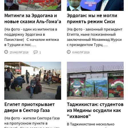
Митинги за Эрдогана и
Эрдоган: мы не могли
новые сказки Аль-Гома'а
принять режим Сиси
(На фото - один из митингов в
(На фото - законный президент
поддержку Эрдогана в
Египта, ныне пожизненный
Пакистане) С началом мятежа
заключенный Мохаммад Мурси
в Турции и пос......
с президентом Турц......
25 ИЮЛЯ'2016
1
6 ИЮЛЯ'2016
Египет приоткрывает
Таджикистан: студентов
двери в Сектор Газа
из Медины осудили как
"ихванов"
(На фото - жители Сектора Газа
на пропускном пункте в
В Таджикистане несколько