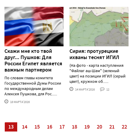
Скажи мне кто твой
Сирия: протурецкие
друг... Пушков: Для
ихваны теснят ИГИЛ
России Египет является
(На фото - карта наступления
важным партнером
"Файлаг аш-Шам" (зеленый
цвет) на позиции ИГИЛ (серый
По словам главы комитета
цвет), кружком об......
Государственной Думы России
по международным делам
14 МАРТА'2016
12
Алексея Пушкова, для Рос......
18 МАРТА'2016
2
13
14
15
16
17
18
19
20
21
22