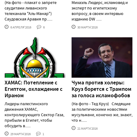
(На фото - плакат о запрете
Михаэль Людерс, исламовед и
саудитами ливанского
эксперт по египетскому
телеканала "Аль-Манар")
вопросу, в своем интервью
Саудовская Аравия пр......
изданию DW ......
6 АПРЕЛЯ'2016
6
30 МАРТА'2016
ХАМАС: Потепление с
Чума против холеры:
Египтом, охлаждение с
Круз борется с Трампом
Ираном
за голоса исламофобов
Лидеры палестинского
(На фото - Тед Круз) Следящие
движения ХАМАС,
за политическими новостями
контролирующего Сектор Газа,
мусульмане, конечно же, знают,
прибыли в Египет, чтобы
что н......
обсудить в......
21 МАРТА'2016
29 МАРТА'2016
1