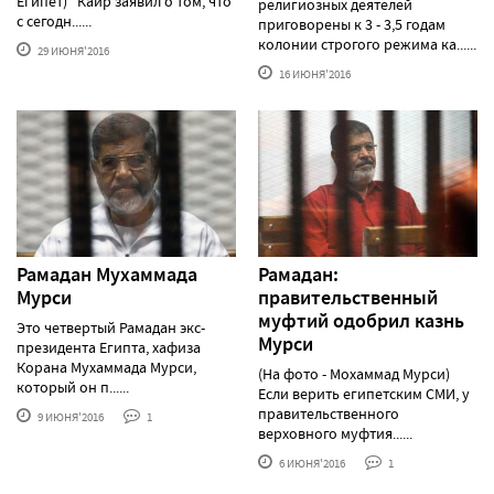
Египет) Каир заявил о том, что
религиозных деятелей
с сегодн......
приговорены к 3 - 3,5 годам
колонии строгого режима ка......
29 ИЮНЯ'2016
16 ИЮНЯ'2016
Рамадан Мухаммада
Рамадан:
Мурси
правительственный
муфтий одобрил казнь
Это четвертый Рамадан экс-
Мурси
президента Египта, хафиза
Корана Мухаммада Мурси,
(На фото - Мохаммад Мурси)
который он п......
Если верить египетским СМИ, у
правительственного
9 ИЮНЯ'2016
1
верховного муфтия......
6 ИЮНЯ'2016
1