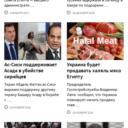
администрати......
Каире по подозрени......
3 ЯНВАРЯ'2017
26 ДЕКАБРЯ'2016
Ас-Сиси поддерживает
Украина будет
Асада в убийстве
продавать халяль мясо
сирийцев
Египту
Тиран Абдель Фаттах ас-Сиси
Председатель
выразил поддержку другому
Госпотребслужбы Владимир
тирану Башару Асаду в борьбе
Лапа сообщил, что Украина
с ......
планирует начать продажу
говя......
25 НОЯБРЯ'2016
19 НОЯБРЯ'2016