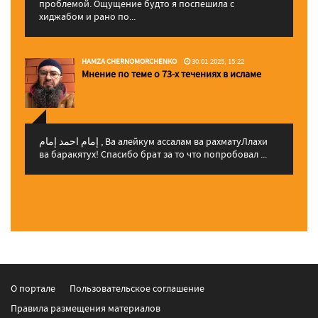
проблемой. Ощущение будто я поспешила с
хиджабом и рано по...
HAMZA CHERNOMORCHENKO
30.01.2025, 15:22
Мнение по теме о 73-х течениях в исламе
إمام احمد إمام , Ва алейкум ассалам ва рахматуЛлахи
ва баракятух! Спасибо брат за то что попробовал ...
О портале
Пользовательское соглашение
Правила размещения материалов