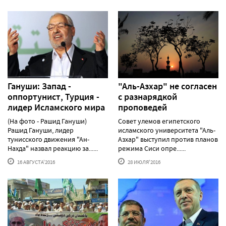
Гануши: Запад -
"Аль-Азхар" не согласен
оппортунист, Турция -
с разнарядкой
лидер Исламского мира
проповедей
(На фото - Рашид Гануши)
Совет улемов египетского
Рашид Гануши, лидер
исламского университета "Аль-
тунисского движения "Ан-
Азхар" выступил против планов
Нахда" назвал реакцию за......
режима Сиси опре......
16 АВГУСТА'2016
28 ИЮЛЯ'2016