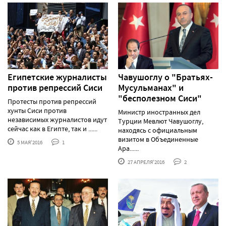
Египетские журналисты
Чавушоглу о "Братьях-
против репрессий Сиси
Мусульманах" и
"бесполезном Сиси"
Протесты против репрессий
хунты Сиси против
Министр иностранных дел
независимых журналистов идут
Турции Мевлют Чавушоглу,
сейчас как в Египте, так и ......
находясь с официальным
визитом в Объединенные
5 МАЯ'2016
1
Ара......
27 АПРЕЛЯ'2016
2