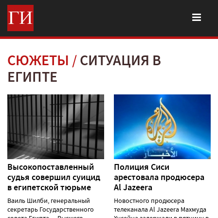
СЮЖЕТЫ
СИТУАЦИЯ В
ЕГИПТЕ
Высокопоставленный
Полиция Сиси
судья совершил суицид
арестовала продюсера
в египетской тюрьме
Al Jazeera
Ваиль Шилби, генеральный
Новостного продюсера
секретарь Государственного
телеканала Al Jazeera Махмуда
совета Египта — Высшего
Хусейна задержали в пятницу в