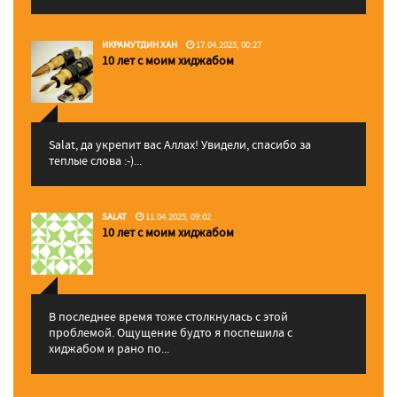
ИКРАМУТДИН ХАН
17.04.2025, 00:27
10 лет с моим хиджабом
Salat, да укрепит вас Аллаx! Увидели, спасибо за
теплые слова :-)...
SALAT
11.04.2025, 09:02
10 лет с моим хиджабом
В последнее время тоже столкнулась с этой
проблемой. Ощущение будто я поспешила с
хиджабом и рано по...