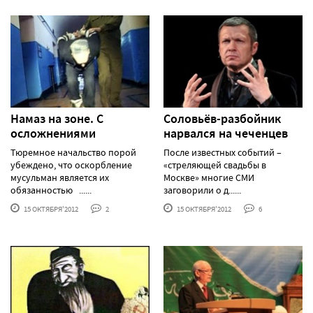
Намаз на зоне. С
Соловьёв-разбойник
осложнениями
нарвался на чеченцев
Тюремное начальство порой
После известных событий –
убеждено, что оскорбление
«стреляющей свадьбы в
мусульман является их
Москве» многие СМИ
обязанностью ......
заговорили о д......
15 ОКТЯБРЯ'2012
2
15 ОКТЯБРЯ'2012
6