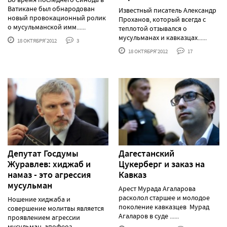
Ватикане был обнародован
Известный писатель Александр
новый провокационный ролик
Проханов, который всегда с
о мусульманской имм......
теплотой отзывался о
мусульманах и кавказцах......
18 ОКТЯБРЯ'2012
3
18 ОКТЯБРЯ'2012
17
Депутат Госдумы
Дагестанский
Журавлев: хиджаб и
Цукерберг и заказ на
намаз - это агрессия
Кавказ
мусульман
Арест Мурада Агаларова
расколол старшее и молодое
Ношение хиджаба и
поколение кавказцев Мурад
совершение молитвы является
Агаларов в суде ......
проявлением агрессии
мусульман, апофеоз