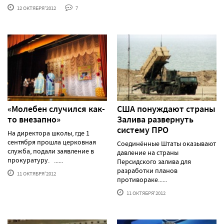
12 ОКТЯБРЯ'2012
7
«Молебен случился как-
США понуждают страны
то внезапно»
Залива развернуть
систему ПРО
На директора школы, где 1
сентября прошла церковная
Соединённые Штаты оказывают
служба, подали заявление в
давление на страны
прокуратуру. ......
Персидского залива для
разработки планов
11 ОКТЯБРЯ'2012
противораке......
11 ОКТЯБРЯ'2012