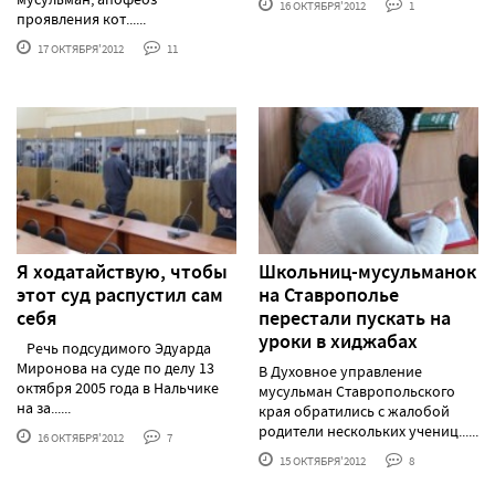
16 ОКТЯБРЯ'2012
1
проявления кот......
17 ОКТЯБРЯ'2012
11
Я ходатайствую, чтобы
Школьниц-мусульманок
этот суд распустил сам
на Ставрополье
себя
перестали пускать на
уроки в хиджабах
Речь подсудимого Эдуарда
Миронова на суде по делу 13
В Духовное управление
октября 2005 года в Нальчике
мусульман Ставропольского
на за......
края обратились с жалобой
родители нескольких учениц......
16 ОКТЯБРЯ'2012
7
15 ОКТЯБРЯ'2012
8