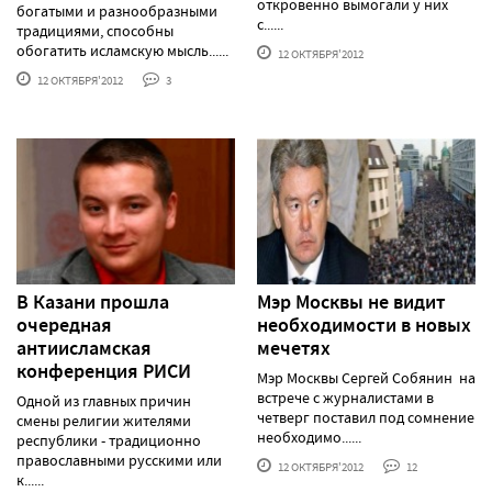
откровенно вымогали у них
богатыми и разнообразными
с......
традициями, способны
обогатить исламскую мысль......
12 ОКТЯБРЯ'2012
12 ОКТЯБРЯ'2012
3
В Казани прошла
Мэр Москвы не видит
очередная
необходимости в новых
антиисламская
мечетях
конференция РИСИ
Мэр Москвы Сергей Собянин на
встрече с журналистами в
Одной из главных причин
четверг поставил под сомнение
смены религии жителями
необходимо......
республики - традиционно
православными русскими или
12 ОКТЯБРЯ'2012
12
к......