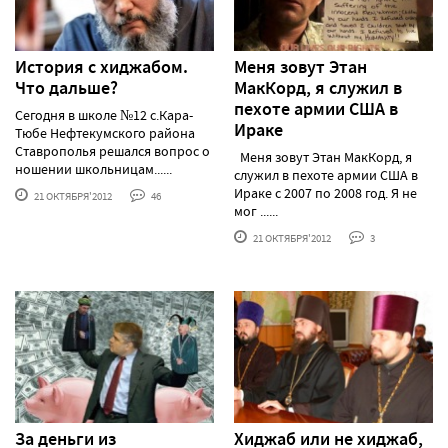
История с хиджабом.
Меня зовут Этан
Что дальше?
МакКорд, я служил в
пехоте армии США в
Сегодня в школе №12 с.Кара-
Ираке
Тюбе Нефтекумского района
Ставрополья решался вопрос о
Меня зовут Этан МакКорд, я
ношении школьницам......
служил в пехоте армии США в
Ираке с 2007 по 2008 год. Я не
21 ОКТЯБРЯ'2012
46
мог ......
21 ОКТЯБРЯ'2012
3
За деньги из
Хиджаб или не хиджаб,