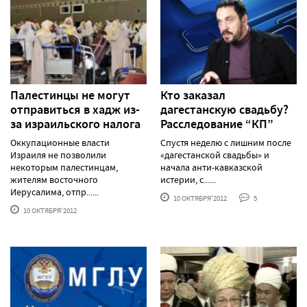
Палестинцы не могут
Кто заказал
отправиться в хадж из-
дагестанскую свадьбу?
за израильского налога
Расследование “КП”
Оккупационные власти
Спустя неделю с лишним после
Израиля не позволили
«дагестанской свадьбы» и
некоторым палестинцам,
начала анти-кавказской
жителям восточного
истерии, с......
Иерусалима, отпр......
10 ОКТЯБРЯ'2012
5
10 ОКТЯБРЯ'2012