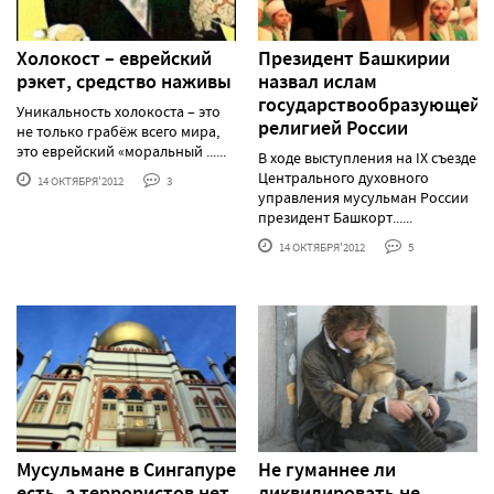
Холокост – еврейский
Президент Башкирии
рэкет, средство наживы
назвал ислам
государствообразующей
Уникальность холокоста – это
религией России
не только грабёж всего мира,
это еврейский «моральный ......
В ходе выступления на IX съезде
Центрального духовного
14 ОКТЯБРЯ'2012
3
управления мусульман России
президент Башкорт......
14 ОКТЯБРЯ'2012
5
Мусульмане в Сингапуре
Не гуманнее ли
есть, а террористов нет
ликвидировать не