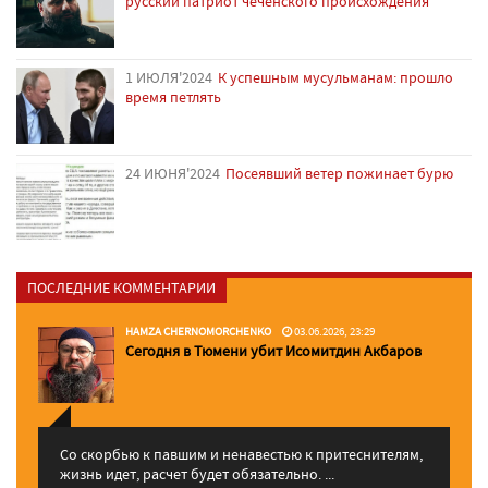
русский патриот чеченского происхождения
1 ИЮЛЯ'2024
К успешным мусульманам: прошло
время петлять
24 ИЮНЯ'2024
Посеявший ветер пожинает бурю
ПОСЛЕДНИЕ КОММЕНТАРИИ
HAMZA CHERNOMORCHENKO
03.06.2026, 23:29
Сегодня в Тюмени убит Исомитдин Акбаров
Со скорбью к павшим и ненавестью к притеснителям,
жизнь идет, расчет будет обязательно. ...