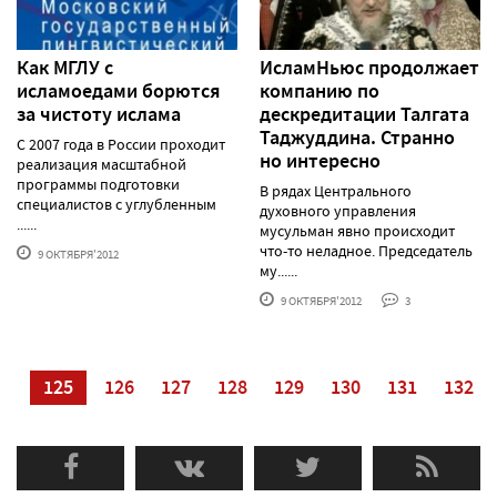
Как МГЛУ с
ИсламНьюс продолжает
исламоедами борются
компанию по
за чистоту ислама
дескредитации Талгата
Таджуддина. Странно
С 2007 года в России проходит
но интересно
реализация масштабной
программы подготовки
В рядах Центрального
специалистов с углубленным
духовного управления
......
мусульман явно происходит
что-то неладное. Председатель
9 ОКТЯБРЯ'2012
му......
9 ОКТЯБРЯ'2012
3
24
125
126
127
128
129
130
131
132