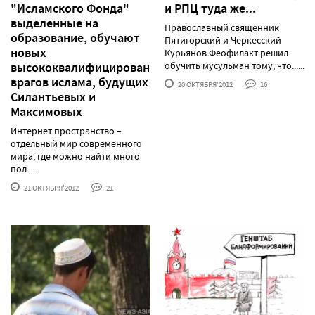
"Исламского Фонда"
и РПЦ туда же...
выделенные на
Православный священник
образование, обучают
Пятигорский и Черкесский
новых
Курьянов Феофилакт решил
высококвалифицированных
обучить мусульман тому, что......
врагов ислама, будущих
20 ОКТЯБРЯ'2012
16
Силантьевых и
Максимовых
Интернет пространство –
отдельный мир современного
мира, где можно найти много
пол......
21 ОКТЯБРЯ'2012
21