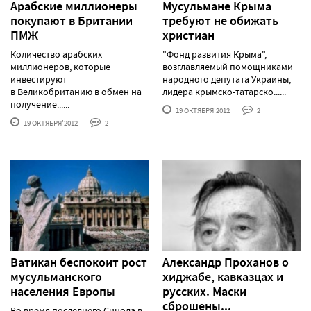
Арабские миллионеры
Мусульмане Крыма
покупают в Британии
требуют не обижать
ПМЖ
христиан
Количество арабских
"Фонд развития Крыма",
миллионеров, которые
возглавляемый помощниками
инвестируют
народного депутата Украины,
в Великобританию в обмен на
лидера крымско-татарско......
получение......
19 ОКТЯБРЯ'2012
2
19 ОКТЯБРЯ'2012
2
Ватикан беспокоит рост
Александр Проханов о
мусульманского
хиджабе, кавказцах и
населения Европы
русских. Маски
сброшены...
Во время последнего Синода в