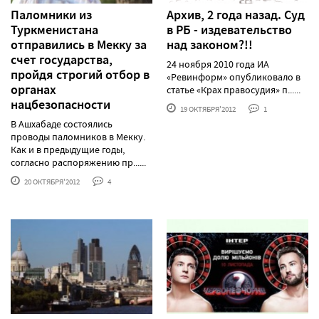
Паломники из
Архив, 2 года назад. Суд
Туркменистана
в РБ - издевательство
отправились в Мекку за
над законом?!!
счет государства,
24 ноября 2010 года ИА
пройдя строгий отбор в
«Ревинформ» опубликовало в
органах
статье «Крах правосудия» п......
нацбезопасности
19 ОКТЯБРЯ'2012
1
В Ашхабаде состоялись
проводы паломников в Мекку.
Как и в предыдущие годы,
согласно распоряжению пр......
20 ОКТЯБРЯ'2012
4