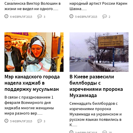
Сахалинска Виктор Волошин в
народный артист России Карен
жизни не видел ни одного......
Шахна......
6 ФЕВРАЛЯ'2015
3
5 ФЕВРАЛЯ'2015
2
Мэр канадского города
В Киеве развесили
надела хиджаб в
биллборды с
поддержку мусульман
изречениями пророка
Мухаммада
В связи с празднованием 1
февраля Всемирного дня
Семнадцать биллбордов с
хиджаба многие женщины
изречениями пророка
мира разного вер......
Мухаммада на украинском и
русском языках появились в
5 ФЕВРАЛЯ'2015
3
К......
3 ФЕВРАЛЯ'2015
15