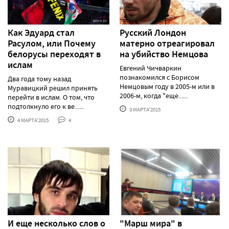
Как Эдуард стал
Русский Лондон
Расулом, или Почему
матерно отреагировал
белорусы переходят в
на убийство Немцова
ислам
Евгений Чичваркин
познакомился с Борисом
Два года тому назад
Немцовым году в 2005-м или в
Муравицкий решил принять
2006-м, когда "еще......
перейти в ислам. О том, что
подтолкнуло его к ве......
3 МАРТА'2015
4 МАРТА'2015
4
И еще несколько слов о
"Марш мира" в