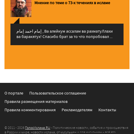
Мнение по теме о 73-х течениях в исламе
إمام احمد إمام , Ва алейкум ассалам ва рахматуЛлахи
ва баракятух! Спасибо брат за то что попробовал ...
О портале
Пользовательское соглашение
Правила размещения материалов
Правила комментирования
Рекламодателям
Контакты
© 2011 - 2026
ГолосИслама.RU
- Политические новости, события и происшествия
в России и мире, новости ислама, от мусульман и для мусульман – всё это