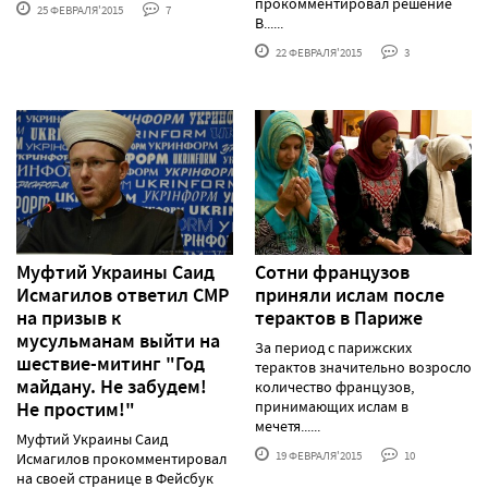
прокомментировал решение
25 ФЕВРАЛЯ'2015
7
В......
22 ФЕВРАЛЯ'2015
3
Муфтий Украины Саид
Сотни французов
Исмагилов ответил СМР
приняли ислам после
на призыв к
терактов в Париже
мусульманам выйти на
За период с парижских
шествие-митинг "Год
терактов значительно возросло
майдану. Не забудем!
количество французов,
Не простим!"
принимающих ислам в
мечетя......
Муфтий Украины Саид
19 ФЕВРАЛЯ'2015
10
Исмагилов прокомментировал
на своей странице в Фейсбук