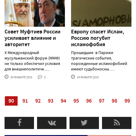
Совет Муфтиев России
Европу спасет Ислам,
усиливает влияние и
Россию погубит
авторитет
исламофобия
X Международный
Прошедшие в Париже
мусульманский форум (ММФ)
трагические события,
не только обеспечил условия
порожденные исламофобией
для внешнеполитиче......
имеют судьбоносны......
30 ЯНВАРЯ'2015
3
29 ЯНВАРЯ'2015
9
90
91
92
93
94
95
96
97
98
99