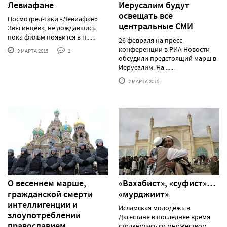
Левиафане
Иерусалим будут
освещать все
Посмотрел-таки «Левиафан»
центральные СМИ
Звягинцева, не дождавшись,
пока фильм появится в п......
26 февраля на пресс-
конференции в РИА Новости
3 МАРТА'2015
2
обсудили предстоящий марш в
Иерусалим. На ......
2 МАРТА'2015
О весеннем марше,
«Вахабист», «суфист»…
гражданской смерти
«мурджиит»
интеллигенции и
Исламская молодёжь в
злоупотреблении
Дагестане в последнее время
православием
столкнулась со множеством