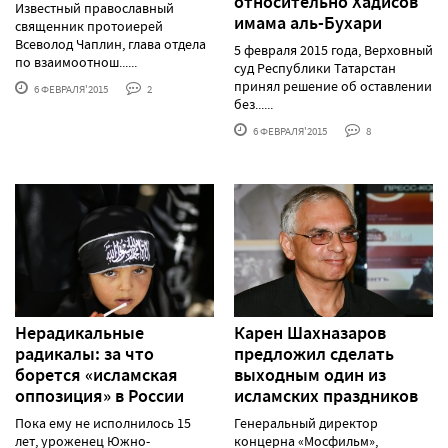
относительно Хадисов
Известный православный
имама аль-Бухари
священник протоиерей
Всеволод Чаплин, глава отдела
5 февраля 2015 года, Верховный
по взаимоотнош......
суд Республики Татарстан
принял решение об оставлении
6 ФЕВРАЛЯ'2015
2
без......
6 ФЕВРАЛЯ'2015
8
Нерадикальные
Карен Шахназаров
радикалы: за что
предложил сделать
борется «исламская
выходным один из
оппозиция» в России
исламских праздников
Пока ему не исполнилось 15
Генеральный директор
лет, уроженец Южно-
концерна «Мосфильм»,