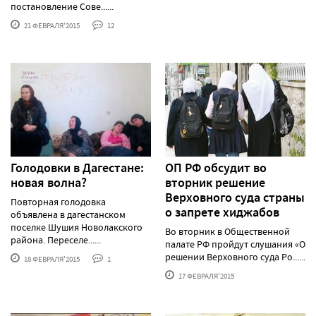
постановление Сове......
21 ФЕВРАЛЯ'2015
12
Голодовки в Дагестане:
ОП РФ обсудит во
новая волна?
вторник решение
Верховного суда страны
Повторная голодовка
о запрете хиджабов
объявлена в дагестанском
поселке Шушия Новолакского
Во вторник в Общественной
района. Переселе......
палате РФ пройдут слушания «О
решении Верховного суда Ро......
18 ФЕВРАЛЯ'2015
1
17 ФЕВРАЛЯ'2015