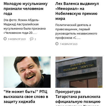
Молодую мусульманку
Лех Валенса выдвинул
признали человеком
«Мемориал» на
года
Нобелевскую премию
мира
(На фото: Ясмин Абдель-
Маджид) Австралийская
Политический деятель и
мусульманка была признана
правозащиник, первый
«Человеком года-20......
руководитель независимого
профсоюза «С......
9 ФЕВРАЛЯ'2015
2
7 ФЕВРАЛЯ'2015
"Не может быть!" РПЦ
Прокуратура
высказала свое слово в
Татарстана разъяснила
защиту хиджаба
официальную позицию