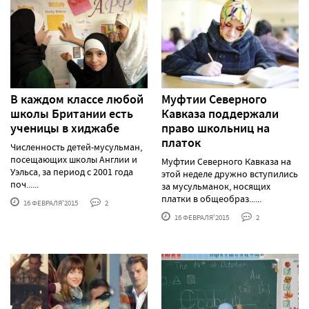
В каждом классе любой
Муфтии Северного
школы Британии есть
Кавказа поддержали
ученицы в хиджабе
право школьниц на
платок
Численность детей-мусульман,
посещающих школы Англии и
Муфтии Северного Кавказа на
Уэльса, за период с 2001 года
этой неделе дружно вступились
поч......
за мусульманок, носящих
платки в общеобраз......
16 ФЕВРАЛЯ'2015
2
16 ФЕВРАЛЯ'2015
2