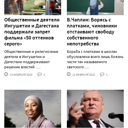
Общественные деятели
В.Чаплин: Борясь с
Ингушетии и Дагестана
платками, чиновники
поддержали запрет
отстаивают свободу
фильма «50 оттенков
собственного
серого»
непотребства
Общественные и религиозные
Борьба с платками в школах
деятели в Ингушетии и
обусловлена всего лишь боязнь
Дагестане поддерживают
части так называемого
решение властей ......
светского......
13 ФЕВРАЛЯ'2015
2
12 ФЕВРАЛЯ'2015
1