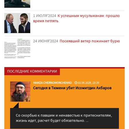
1 ИЮЛЯ'2024
К успешным мусульманам: прошло
время петлять
24 ИЮНЯ'2024
Посеявший ветер пожинает бурю
ПОСЛЕДНИЕ КОММЕНТАРИИ
HAMZA CHERNOMORCHENKO
03.06.2026, 23:29
Сегодня в Тюмени убит Исомитдин Акбаров
Со скорбью к павшим и ненавестью к притеснителям,
жизнь идет, расчет будет обязательно. ...