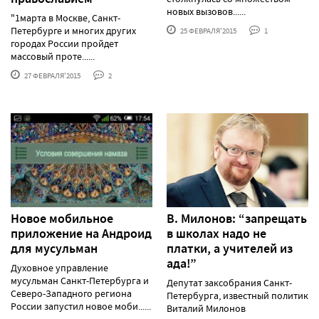
новых вызовов......
"1марта в Москве, Санкт-
Петербурге и многих других
25 ФЕВРАЛЯ'2015
1
городах России пройдет
массовый проте......
27 ФЕВРАЛЯ'2015
2
Новое мобильное
В. Милонов: “запрещать
приложение на Андроид
в школах надо не
для мусульман
платки, а учителей из
ада!”
Духовное управление
мусульман Санкт-Петербурга и
Депутат заксобрания Санкт-
Северо-Западного региона
Петербурга, известный политик
России запустил новое моби......
Виталий Милонов