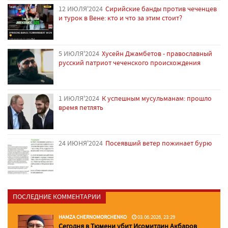
12 ИЮЛЯ'2024
Сирийские банды против чеченцев
и турок в Вене: кто и что за этим стоит?
5 ИЮЛЯ'2024
Хусейн Джамбетов - православный
русский патриот чеченского происхождения
1 ИЮЛЯ'2024
К успешным мусульманам: прошло
время петлять
24 ИЮНЯ'2024
Посеявший ветер пожинает бурю
ПОСЛЕДНИЕ КОММЕНТАРИИ
HAMZA CHERNOMORCHENKO
03.06.2026, 23:29
Сегодня в Тюмени убит Исомитдин Акбаров