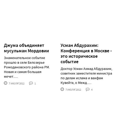
Джума объединяет
Усман Абдурахим:
мусульман Мордовии
Конференция в Москве -
это историческое
Знаменательное событие
событие
прошло в селе Белозерье
Ромодановского района РМ.
Доктор Усман Ахмад Абдурахим,
Новая и самая большая
советник заместителя министра
мечет......
по делам ислама и вакфам
Кувейта, о Межд......
7 ИЮЛЯ'2012
1
7 ИЮЛЯ'2012
4