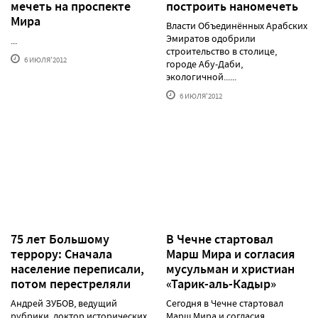
мечеть на проспекте
построить наномечеть
Мира
Власти Объединённых Арабских
Эмиратов одобрили
...
строительство в столице,
6 ИЮЛЯ'2012
городе Абу-Даби,
экологичной......
6 ИЮЛЯ'2012
75 лет Большому
В Чечне стартовал
террору: Сначала
Марш Мира и согласия
население переписали,
мусульман и христиан
потом перестреляли
«Тарик-аль-Кадыр»
Андрей ЗУБОВ, ведущий
Сегодня в Чечне стартовал
рубрики, доктор исторических
Марш Мира и согласия