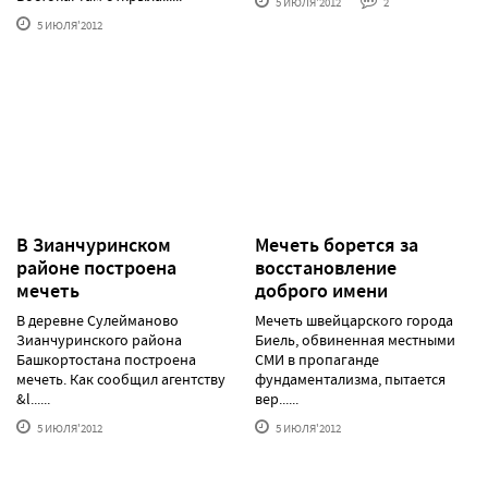
5 ИЮЛЯ'2012
2
5 ИЮЛЯ'2012
В Зианчуринском
Мечеть борется за
районе построена
восстановление
мечеть
доброго имени
В деревне Сулейманово
Мечеть швейцарского города
Зианчуринского района
Биель, обвиненная местными
Башкортостана построена
СМИ в пропаганде
мечеть. Как сообщил агентству
фундаментализма, пытается
&l......
вер......
5 ИЮЛЯ'2012
5 ИЮЛЯ'2012