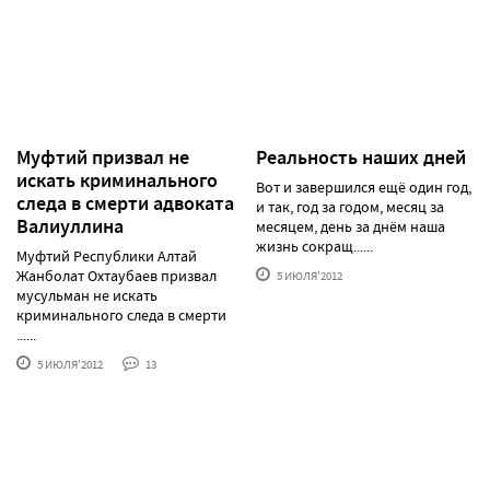
Муфтий призвал не
Реальность наших дней
искать криминального
Вот и завершился ещё один год,
следа в смерти адвоката
и так, год за годом, месяц за
Валиуллина
месяцем, день за днём наша
жизнь сокращ......
Муфтий Республики Алтай
Жанболат Охтаубаев призвал
5 ИЮЛЯ'2012
мусульман не искать
криминального следа в смерти
......
5 ИЮЛЯ'2012
13