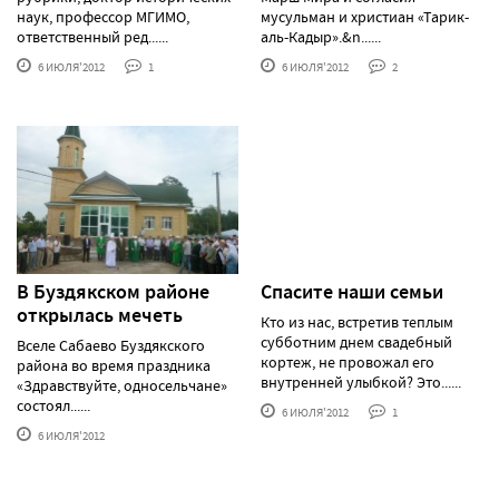
наук, профессор МГИМО,
мусульман и христиан «Тарик-
ответственный ред......
аль-Кадыр».&n......
6 ИЮЛЯ'2012
1
6 ИЮЛЯ'2012
2
В Буздякском районе
Спасите наши семьи
открылась мечеть
Кто из нас, встретив теплым
субботним днем свадебный
Вселе Сабаево Буздякского
кортеж, не провожал его
района во время праздника
внутренней улыбкой? Это......
«Здравствуйте, односельчане»
состоял......
6 ИЮЛЯ'2012
1
6 ИЮЛЯ'2012