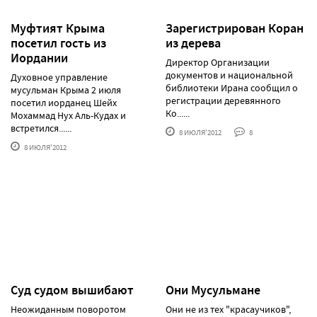
Муфтият Крыма
Зарегистрирован Коран
посетил гость из
из дерева
Иордании
Директор Организации
документов и национальной
Духовное управление
библиотеки Ирана сообщил о
мусульман Крыма 2 июля
регистрации деревянного
посетил иорданец Шейх
Ко......
Мохаммад Нух Аль-Кудах и
встретился......
8 ИЮЛЯ'2012
8
8 ИЮЛЯ'2012
Суд судом вышибают
Они Мусульмане
Неожиданным поворотом
Они не из тех "красаучиков",