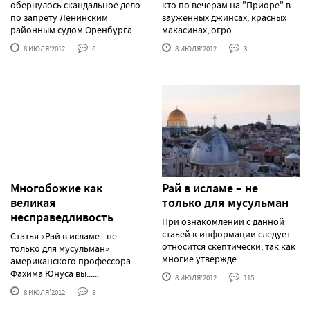
обернулось скандальное дело
кто по вечерам на "Приоре" в
по запрету Ленинским
зауженных джинсах, красных
районным судом Оренбурга......
макасинах, огро......
8 ИЮЛЯ'2012
6
8 ИЮЛЯ'2012
3
Многобожие как
Рай в исламе – не
великая
только для мусульман
несправедливость
При ознакомлении с данной
стаьей к информации следует
Статья «Рай в исламе - не
относится скептически, так как
только для мусульман»
многие утвержде......
американского профессора
Фахима Юнуса вы......
8 ИЮЛЯ'2012
115
8 ИЮЛЯ'2012
8