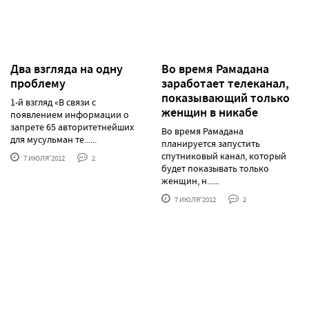
Два взгляда на одну
Во время Рамадана
проблему
заработает телеканал,
показывающий только
1-й взгляд «В связи с
женщин в никабе
появлением информации о
запрете 65 авторитетнейших
Во время Рамадана
для мусульман те......
планируется запустить
спутниковый канал, который
7 ИЮЛЯ'2012
2
будет показывать только
женщин, н......
7 ИЮЛЯ'2012
2