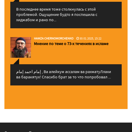
В последнее время тоже столкнулась с этой
проблемой. Ощущение будто я поспешила с
хиджабом и рано по...
HAMZA CHERNOMORCHENKO
30.01.2025, 15:22
Мнение по теме о 73-х течениях в исламе
إمام احمد إمام , Ва алейкум ассалам ва рахматуЛлахи
ва баракятух! Спасибо брат за то что попробовал ...