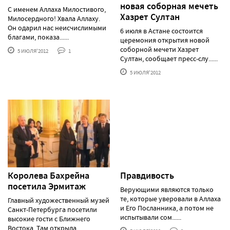
новая соборная мечеть
С именем Аллаха Милостивого,
Хазрет Султан
Милосердного! Хвала Аллаху.
Он одарил нас неисчислимыми
6 июля в Астане состоится
благами, показа......
церемония открытия новой
соборной мечети Хазрет
5 ИЮЛЯ'2012
1
Султан, сообщает пресс-слу......
5 ИЮЛЯ'2012
Королева Бахрейна
Правдивость
посетила Эрмитаж
Верующими являются только
те, которые уверовали в Аллаха
Главный художественный музей
и Его Посланника, а потом не
Санкт-Петербурга посетили
испытывали сом......
высокие гости с Ближнего
Востока. Там открыла......