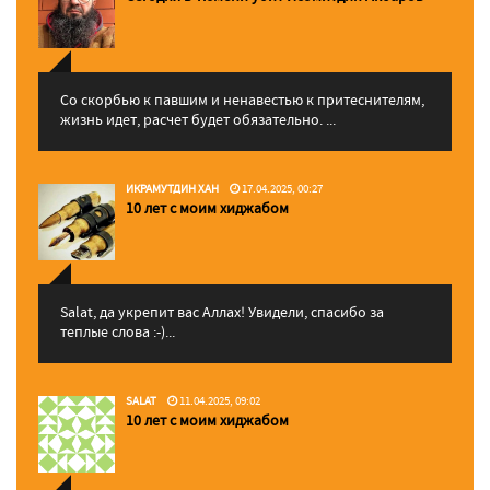
Со скорбью к павшим и ненавестью к притеснителям,
жизнь идет, расчет будет обязательно. ...
ИКРАМУТДИН ХАН
17.04.2025, 00:27
10 лет с моим хиджабом
Salat, да укрепит вас Аллаx! Увидели, спасибо за
теплые слова :-)...
SALAT
11.04.2025, 09:02
10 лет с моим хиджабом