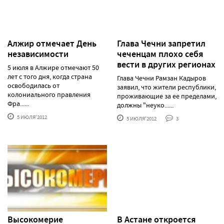
Алжир отмечает День
Глава Чечни запретил
независимости
чеченцам плохо себя
вести в других регионах
5 июля в Алжире отмечают 50
лет с того дня, когда страна
Глава Чечни Рамзан Кадыров
освободилась от
заявил, что жители республики,
колониального правления
проживающие за ее пределами,
Фра......
должны "неуко......
5 ИЮЛЯ'2012
5 ИЮЛЯ'2012
3
Высокомерие
В Астане откроется