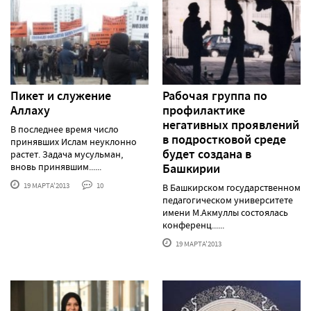
Пикет и служение
Рабочая группа по
Аллаху
профилактике
негативных проявлений
В последнее время число
в подростковой среде
принявших Ислам неуклонно
будет создана в
растет. Задача мусульман,
вновь принявшим......
Башкирии
19 МАРТА'2013
10
В Башкирском государственном
педагогическом университете
имени М.Акмуллы состоялась
конференц......
19 МАРТА'2013