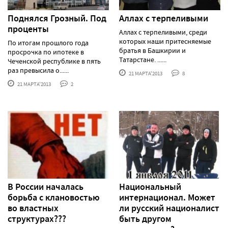
Поднялся Грозный. Под
Аллах с терпеливыми
проценты
Аллах с терпеливыми, среди
которых наши притесняемые
По итогам прошлого года
братья в Башкирии и
просрочка по ипотеке в
Татарстане. ......
Чеченской республике в пять
раз превысила о......
21 МАРТА'2013
8
21 МАРТА'2013
2
В России началась
Национальный
борьба с клановостью
интернационал. Может
во властных
ли русский националист
структурах???
быть другом