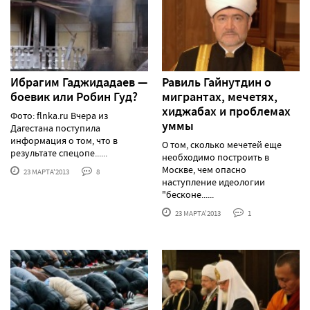
Ибрагим Гаджидадаев —
Равиль Гайнутдин о
боевик или Робин Гуд?
мигрантах, мечетях,
хиджабах и проблемах
Фото: flnka.ru Вчера из
уммы
Дагестана поступила
информация о том, что в
О том, сколько мечетей еще
результате спецопе......
необходимо построить в
Москве, чем опасно
23 МАРТА'2013
8
наступление идеологии
"бесконе......
23 МАРТА'2013
1