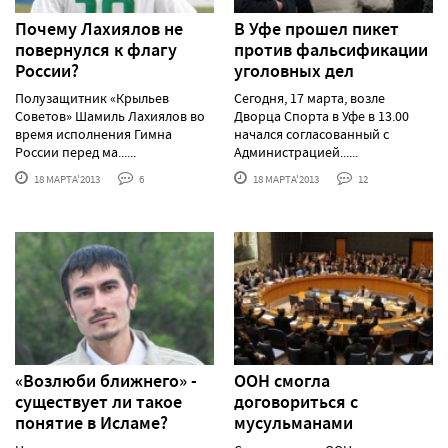
Почему Лахиялов не
В Уфе прошел пикет
повернулся к флагу
против фальсификации
России?
уголовных дел
Полузащитник «Крыльев
Сегодня, 17 марта, возле
Советов» Шамиль Лахиялов во
Дворца Спорта в Уфе в 13.00
время исполнения Гимна
начался согласованный с
России перед ма......
Администрацией......
18 МАРТА'2013
6
18 МАРТА'2013
12
«Возлюби ближнего» -
ООН смогла
существует ли такое
договориться с
понятие в Исламе?
мусульманами