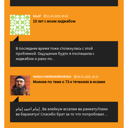
SALAT
11.04.2025, 09:02
10 лет с моим хиджабом
В последнее время тоже столкнулась с этой
проблемой. Ощущение будто я поспешила с
хиджабом и рано по...
HAMZA CHERNOMORCHENKO
30.01.2025, 15:22
Мнение по теме о 73-х течениях в исламе
إمام احمد إمام , Ва алейкум ассалам ва рахматуЛлахи
ва баракятух! Спасибо брат за то что попробовал ...