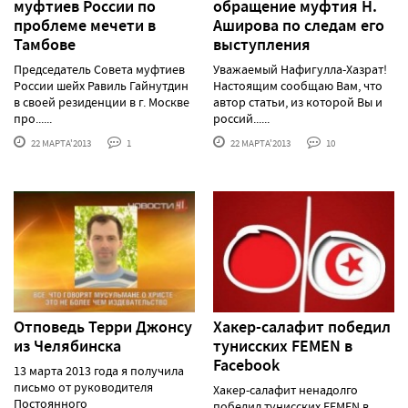
муфтиев России по
обращение муфтия Н.
проблеме мечети в
Аширова по следам его
Тамбове
выступления
Председатель Совета муфтиев
Уважаемый Нафигулла-Хазрат!
России шейх Равиль Гайнутдин
Настоящим сообщаю Вам, что
в своей резиденции в г. Москве
автор статьи, из которой Вы и
про......
россий......
22 МАРТА'2013
1
22 МАРТА'2013
10
Отповедь Терри Джонсу
Хакер-салафит победил
из Челябинска
тунисских FEMEN в
Facebook
13 марта 2013 года я получила
письмо от руководителя
Хакер-салафит ненадолго
Постоянного
победил тунисских FEMEN в