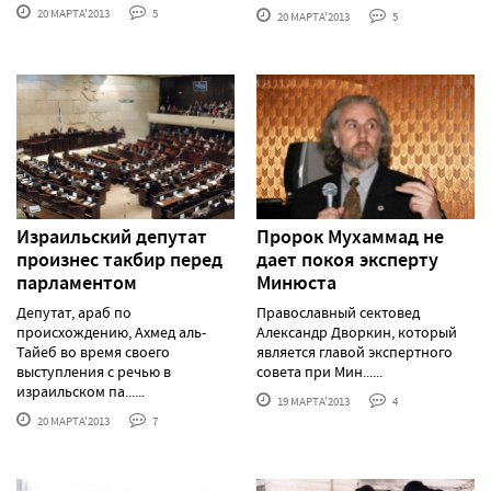
20 МАРТА'2013
5
20 МАРТА'2013
5
Израильский депутат
Пророк Мухаммад не
произнес такбир перед
дает покоя эксперту
парламентом
Минюста
Депутат, араб по
Православный сектовед
происхождению, Ахмед аль-
Александр Дворкин, который
Тайеб во время своего
является главой экспертного
выступления с речью в
совета при Мин......
израильском па......
19 МАРТА'2013
4
20 МАРТА'2013
7