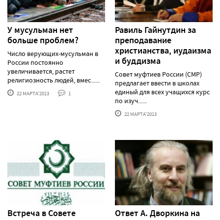
У мусульман нет
Равиль Гайнутдин за
больше проблем?
преподавание
христианства, иудаизма
Число верующих-мусульман в
и буддизма
России постоянно
увеличивается, растет
Совет муфтиев России (СМР)
религиозность людей, вмес......
предлагает ввести в школах
единый для всех учащихся курс
22 МАРТА'2013
1
по изуч......
22 МАРТА'2013
Встреча в Совете
Ответ А. Дворкина на