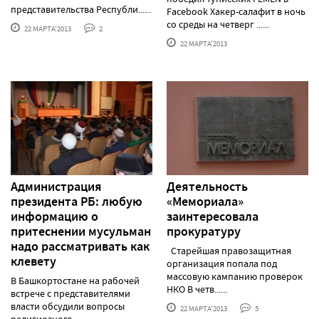
представительства Республи......
Facebook Хакер-салафит в ночь
со среды на четверг ......
22 МАРТА'2013
2
22 МАРТА'2013
Администрация
Деятельность
президента РБ: любую
«Мемориала»
информацию о
заинтересовала
притеснении мусульман
прокуратуру
надо рассматривать как
Старейшая правозащитная
клевету
организация попала под
массовую кампанию проверок
В Башкортостане на рабочей
НКО В четв......
встрече с представителями
власти обсудили вопросы
22 МАРТА'2013
5