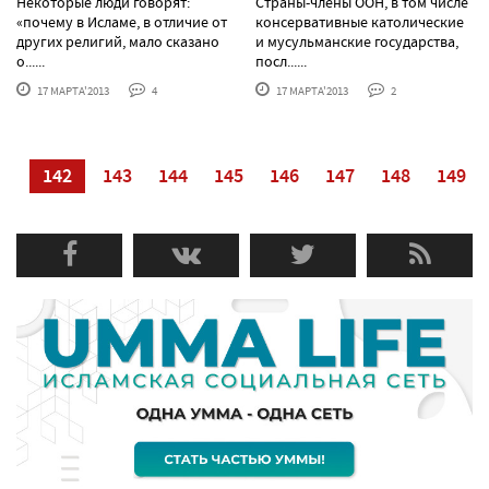
Некоторые люди говорят:
Страны-члены ООН, в том числе
«почему в Исламе, в отличие от
консервативные католические
других религий, мало сказано
и мусульманские государства,
о......
посл......
17 МАРТА'2013
4
17 МАРТА'2013
2
41
142
143
144
145
146
147
148
149