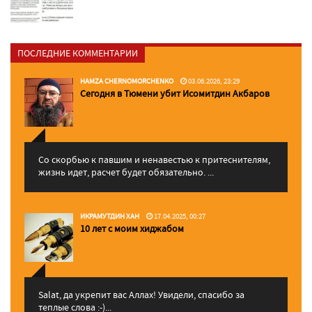
ПОСЛЕДНИЕ КОММЕНТАРИИ
HAMZA CHERNOMORCHENKO
03.06.2026, 23:29
Сегодня в Тюмени убит Исомитдин Акбаров
Со скорбью к павшим и ненавестью к притеснителям,
жизнь идет, расчет будет обязательно. ...
ИКРАМУТДИН ХАН
17.04.2025, 00:27
10 лет с моим хиджабом
Salat, да укрепит вас Аллаx! Увидели, спасибо за
теплые слова :-)...