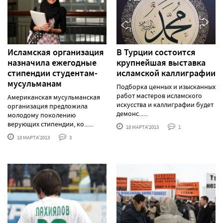
Исламская организация
В Турции состоится
назначила ежегодные
крупнейшая выставка
стипендии студентам-
исламской каллиграфии
мусульманам
Подборка ценных и изысканных
работ мастеров исламского
Американская мусульманская
искусства и каллиграфии будет
организация предложила
демонс......
молодому поколению
верующих стипендии, ко......
18 МАРТА'2013
1
18 МАРТА'2013
3