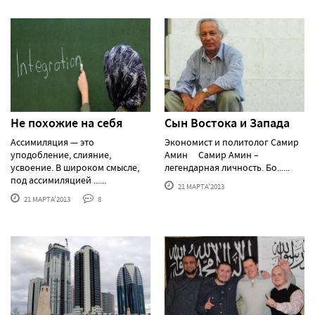
Не похожие на себя
Сын Востока и Запада
Ассимиляция — это
Экономист и политолог Самир
уподобление, слияние,
Амин Самир Амин –
усвоение. В широком смысле,
легендарная личность. Бо......
под ассимиляцией ......
21 МАРТА'2013
21 МАРТА'2013
8