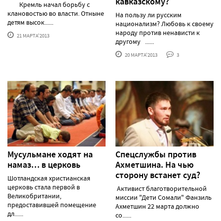
кавказскому?
Кремль начал борьбу с
клановостью во власти. Отныне
На пользу ли русским
детям высок......
национализм? Любовь к своему
народу против ненависти к
21 МАРТА'2013
другому ......
20 МАРТА'2013
3
Мусульмане ходят на
Спецслужбы против
намаз… в церковь
Ахметшина. На чью
сторону встанет суд?
Шотландская христианская
церковь стала первой в
Активист благотворительной
Великобритании,
миссии "Дети Сомали" Фанзиль
предоставившей помещение
Ахметшин 22 марта должно
дл......
со......