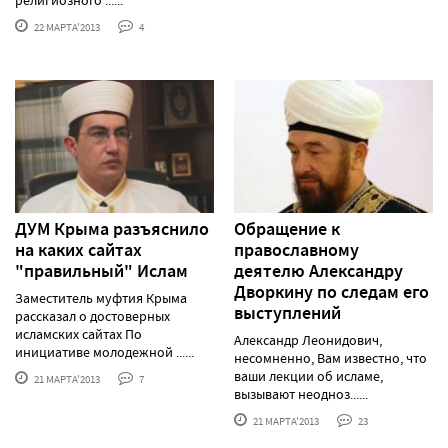
религиозного ......
22 МАРТА'2013
4
ДУМ Крыма разъяснило
Обращение к
на каких сайтах
православному
"правильный" Ислам
деятелю Александру
Дворкину по следам его
Заместитель муфтия Крыма
выступлений
рассказал о достоверных
исламских сайтах По
Александр Леонидович,
инициативе молодежной ......
несомненно, Вам известно, что
ваши лекции об исламе,
21 МАРТА'2013
7
вызывают неодноз......
21 МАРТА'2013
23