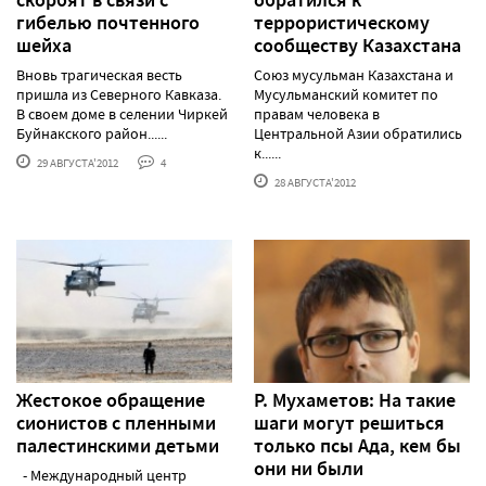
гибелью почтенного
террористическому
шейха
сообществу Казахстана
Вновь трагическая весть
Союз мусульман Казахстана и
пришла из Северного Кавказа.
Мусульманский комитет по
В своем доме в селении Чиркей
правам человека в
Буйнакского район......
Центральной Азии обратились
к......
29 АВГУСТА'2012
4
28 АВГУСТА'2012
Жестокое обращение
Р. Мухаметов: На такие
сионистов с пленными
шаги могут решиться
палестинскими детьми
только псы Ада, кем бы
они ни были
- Международный центр