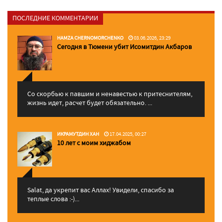
ПОСЛЕДНИЕ КОММЕНТАРИИ
HAMZA CHERNOMORCHENKO
03.06.2026, 23:29
Сегодня в Тюмени убит Исомитдин Акбаров
Со скорбью к павшим и ненавестью к притеснителям,
жизнь идет, расчет будет обязательно. ...
ИКРАМУТДИН ХАН
17.04.2025, 00:27
10 лет с моим хиджабом
Salat, да укрепит вас Аллаx! Увидели, спасибо за
теплые слова :-)...