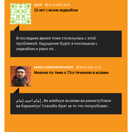
SALAT
11.04.2025, 09:02
10 лет с моим хиджабом
В последнее время тоже столкнулась с этой
проблемой. Ощущение будто я поспешила с
хиджабом и рано по...
HAMZA CHERNOMORCHENKO
30.01.2025, 15:22
Мнение по теме о 73-х течениях в исламе
إمام احمد إمام , Ва алейкум ассалам ва рахматуЛлахи
ва баракятух! Спасибо брат за то что попробовал ...