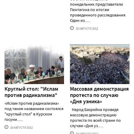
понедельник представители
Пентагона по итогам
проведенного расследования.
Один из......
28 АВГУСТА'2012
Круглый стол: "Ислам
Массовая демонстрация
против радикализма"
протеста по случаю
«Дня узника»
«Ислам против радикализма»
под таким названием состоялся
Народ Бахрейна проведя
"круглый стол" в Курском
массовую демонстрацию
госуни......
протеста по всей стране по
случаю «Дня уз......
28 АВГУСТА'2012
28 АВГУСТА'2012