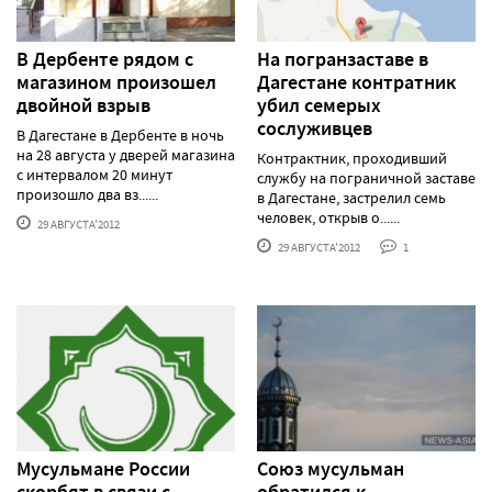
В Дербенте рядом с
На погранзаставе в
магазином произошел
Дагестане контратник
двойной взрыв
убил семерых
сослуживцев
В Дагестане в Дербенте в ночь
на 28 августа у дверей магазина
Контрактник, проходивший
с интервалом 20 минут
службу на пограничной заставе
произошло два вз......
в Дагестане, застрелил семь
человек, открыв о......
29 АВГУСТА'2012
29 АВГУСТА'2012
1
Мусульмане России
Союз мусульман
скорбят в связи с
обратился к