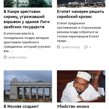
В Каире арестован
Египет намерен решить
сириец, угрожавший
сирийский кризис
взрывом у здания Лиги
Египет предложил
арабских государств
противникам и сторонникам
режима Асада собраться за
Египетские власти в
столом переговоров Египет
понедельник поздно вечером
предл......
арестовали сирийского
гражданина, который угрожал
28 АВГУСТА'2012
3
взо......
28 АВГУСТА'2012
В Москве создают
Убийство имама