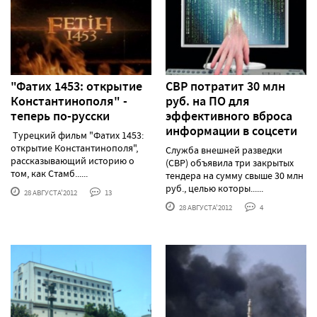
"Фатих 1453: открытие
СВР потратит 30 млн
Константинополя" -
руб. на ПО для
теперь по-русски
эффективного вброса
информации в соцсети
Турецкий фильм "Фатих 1453:
открытие Константинополя",
Служба внешней разведки
рассказывающий историю о
(СВР) объявила три закрытых
том, как Стамб......
тендера на сумму свыше 30 млн
руб., целью которы......
28 АВГУСТА'2012
13
28 АВГУСТА'2012
4