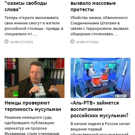
"оазисы свободы
вызвало массовые
слова"
протесты
Теперь открыто высказывать
Убийство имама, обвиненного
свое мнение смогут и жители
Соединенными Штатами в
российской столицы - правда, в
связях с терроризмом, вызвало
специально от......
обширные столкновен......
28 АВГУСТА'2012
28 АВГУСТА'2012
Немцы проверяют
«Аль-РТВ» займется
терпимость мусульман
воспитанием
российских мусульман?
Решение немецкого суда,
одобрившего публикацию
В начале недели в России начал
карикатур на пророка
вещание первый
Мухаммеда, стало очередным
общественный мусульманский