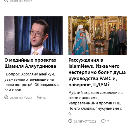
29 АВГУСТА'2012
О медийных проектах
Рассуждения в
Шамиля Аляутдинова
IslamNews. Из-за чего
нестерпимо болит душа
Вопрос: Ассаляму алейкум,
руководства РАИС и,
уважаемые отвечающие на
наверное, ЦДУМ?
наши вопросы! Обращаюсь к
вам с воп......
Муфтий выразил сожаление в
связи с акциями,
29 АВГУСТА'2012
59
направленными против РПЦ.
По его словам, "мусульмане с
б......
29 АВГУСТА'2012
7