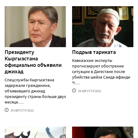
Президенту
Подрыв тариката
Кыргызстана
Кавказские эксперты
официально объявили
прогнозируют обострение
джихад
ситуации в Дагестане после
убийства шейха Саида-афанди
Спецслужбы Кыргызстана
Ч......
задержали гражданина,
объявившего джихад
29 АВГУСТА'2012
президенту страны больше двух
месяце......
29 АВГУСТА'2012