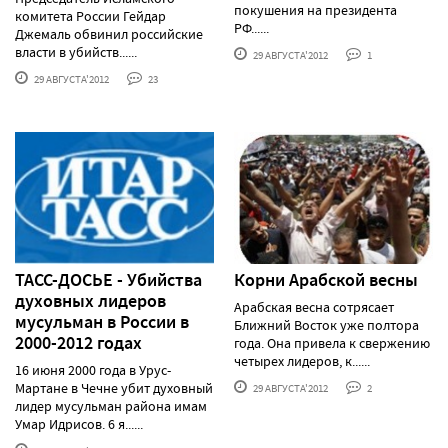
покушения на президента
комитета России Гейдар
РФ......
Джемаль обвинил российские
власти в убийств......
29 АВГУСТА'2012
1
29 АВГУСТА'2012
23
ТАСС-ДОСЬЕ - Убийства
Корни Арабской весны
духовных лидеров
Арабская весна сотрясает
мусульман в России в
Ближний Восток уже полтора
2000-2012 годах
года. Она привела к свержению
четырех лидеров, к......
16 июня 2000 года в Урус-
Мартане в Чечне убит духовный
29 АВГУСТА'2012
2
лидер мусульман района имам
Умар Идрисов. 6 я......