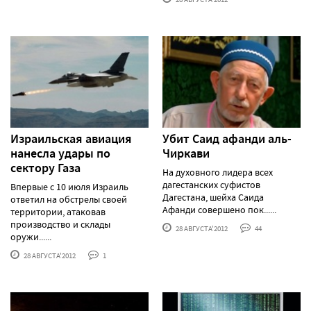
Израильская авиация
Убит Саид афанди аль-
нанесла удары по
Чиркави
сектору Газа
На духовного лидера всех
дагестанских суфистов
Впервые с 10 июля Израиль
Дагестана, шейха Саида
ответил на обстрелы своей
Афанди совершено пок......
территории, атаковав
производство и склады
28 АВГУСТА'2012
44
оружи......
28 АВГУСТА'2012
1