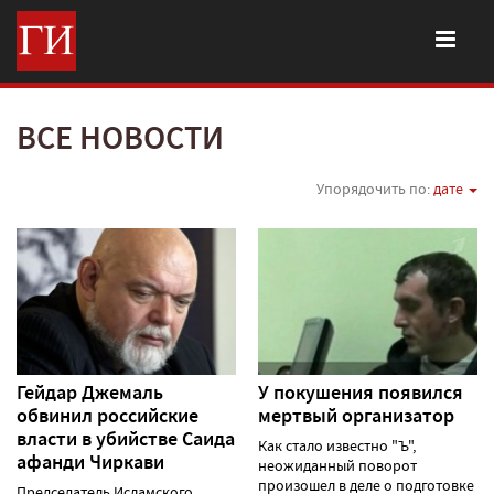
ВСЕ НОВОСТИ
Упорядочить по:
дате
Гейдар Джемаль
У покушения появился
обвинил российские
мертвый организатор
власти в убийстве Саида
Как стало известно "Ъ",
афанди Чиркави
неожиданный поворот
произошел в деле о подготовке
Председатель Исламского