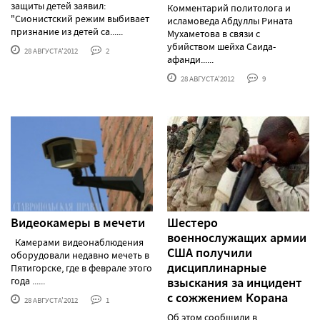
защиты детей заявил:
Комментарий политолога и
"Сионистский режим выбивает
исламоведа Абдуллы Рината
признание из детей са......
Мухаметова в связи с
убийством шейха Саида-
28 АВГУСТА'2012
2
афанди......
28 АВГУСТА'2012
9
Видеокамеры в мечети
Шестеро
военнослужащих армии
Камерами видеонаблюдения
США получили
оборудовали недавно мечеть в
дисциплинарные
Пятигорске, где в феврале этого
года ......
взыскания за инцидент
с сожжением Корана
28 АВГУСТА'2012
1
Об этом сообщили в