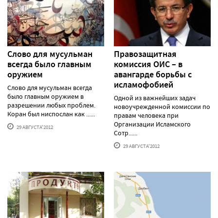
Слово для мусульман
Правозащитная
всегда было главным
комиссия ОИС – в
оружием
авангарде борьбы с
исламофобией
Слово для мусульман всегда
было главным оружием в
Одной из важнейших задач
разрешении любых проблем.
новоучрежденной комиссии по
Коран был ниспослан как ......
правам человека при
Организации Исламского
29 АВГУСТА'2012
Сотр......
29 АВГУСТА'2012