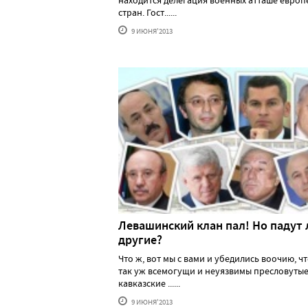
находится делегация военных атташе европ
стран. Гост......
9 ИЮНЯ'2013
Левашинский клан пал! Но падут 
другие?
Что ж, вот мы с вами и убедились воочию, чт
так уж всемогущи и неуязвимы пресловуты
кавказские ......
9 ИЮНЯ'2013