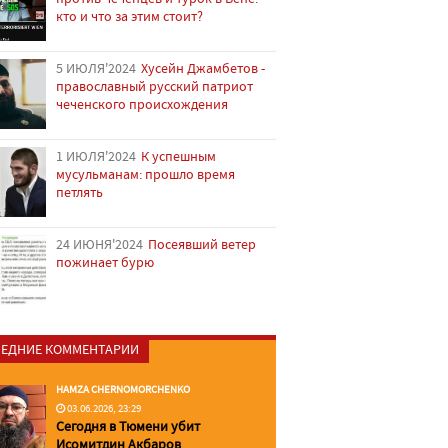
кто и что за этим стоит?
5 ИЮЛЯ'2024
Хусейн Джамбетов -
православный русский патриот
чеченского происхождения
1 ИЮЛЯ'2024
К успешным
мусульманам: прошло время
петлять
24 ИЮНЯ'2024
Посеявший ветер
пожинает бурю
ЕДНИЕ КОММЕНТАРИИ
HAMZA CHERNOMORCHENKO
03.06.2026, 23:29
Сегодня в Тюмени убит
Исомитдин Акбаров