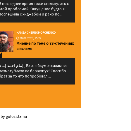
В последнее время тоже столкнулась с
этой проблемой. Ощущение будто я
поспешила с хиджабом и рано по...
HAMZA CHERNOMORCHENKO
30.01.2025, 15:22
Мнение по теме о 73-х течениях
в исламе
إمام احمد إما , Ва алейкум ассалам ва
рахматуЛлахи ва баракятух! Спасибо
брат за то что попробовал ...
 by golosislama