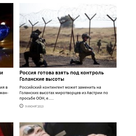
ри
Россия готова взять под контроль
Голанские высоты
ия в
Российский контингент может заменить на
йман-
Голанских высотах миротворцев из Австрии по
просьбе ООН, е......
9 ИЮНЯ'2013