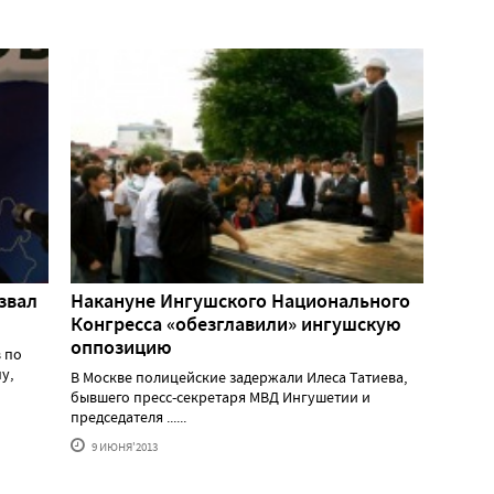
звал
Накануне Ингушского Национального
Конгресса «обезглавили» ингушскую
оппозицию
 по
у,
В Москве полицейские задержали Илеса Татиева,
бывшего пресс-секретаря МВД Ингушетии и
председателя ......
9 ИЮНЯ'2013