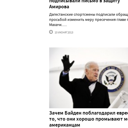
подписывали письмо в защиту
Амирова
Дагестанские спортсмены подписали обращ
просьбой изменить меру пресечения главе 
Махачк......
10 ИЮНЯ'2013
Зачем Байден поблагодарил евре
то, что они хорошо промывают м
американцам