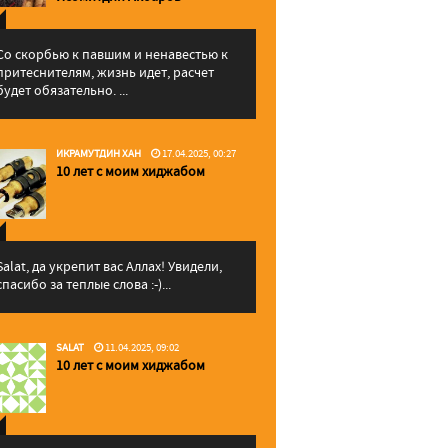
Со скорбью к павшим и ненавестью к
притеснителям, жизнь идет, расчет
будет обязательно. ...
ИКРАМУТДИН ХАН
17.04.2025, 00:27
10 лет с моим хиджабом
Salat, да укрепит вас Аллаx! Увидели,
спасибо за теплые слова :-)...
SALAT
11.04.2025, 09:02
10 лет с моим хиджабом