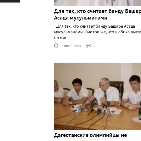
Ресурс
Для тех, кто считает банду Баша
Асада мусульманами
Для тех, кто считает банду Башара Асада
мусульманами. Смотри же, что шабиха вытв
на мин......
10 ИЮНЯ'2013
3
Дагестанские олимпийцы не