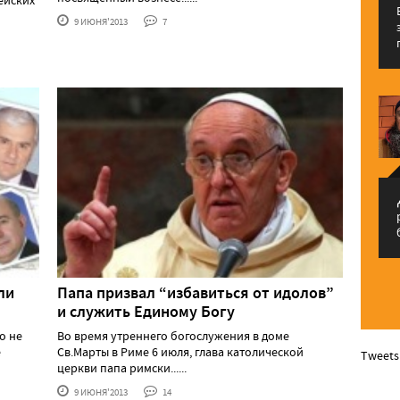
ейских
9 ИЮНЯ'2013
7
م
ли
Папа призвал “избавиться от идолов”
и служить Единому Богу
о не
Во время утреннего богослужения в доме
е
Св.Марты в Риме 6 июля, глава католической
Tweets
церкви папа римски......
9 ИЮНЯ'2013
14