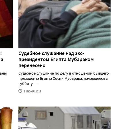
:
Судебное слушание над экс-
та
президентом Египта Мубараком
перенесено
паны
Судебное слушание по делу в отношении бывшего
президента Египта Хосни Мубарака, начавшееся в
субботу......
9 ИЮНЯ'2013