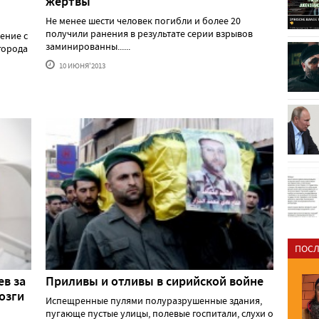
жертвы
Не менее шести человек погибли и более 20
получили ранения в результате серии взрывов
ение с
заминированны......
города
10 ИЮНЯ'2013
ПОСЛ
ев за
Приливы и отливы в сирийской войне
озги
Испещренные пулями полуразрушенные здания,
пугающе пустые улицы, полевые госпитали, слухи о