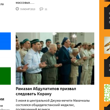
массовых......
ила
9 ИЮНЯ'2013
11
Рамазан Абдулатипов призвал
следовать Корану
ии
5 июня в центральной Джума-мечети Махачкалы
состоялся общедагестанский меджлис,
ом
посвященный вознесе......