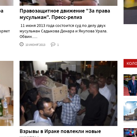
ра
Правозащитное движение "За права
мусульман". Пресс-релиз
11 июня 2013 года состоится суд по делу двух
оряет
мусульман Садыкова Денара и Якупова Урала.
Обвин......
10 ИЮНЯ'2013
1
КОЛО
Взрывы в Ираке повлекли новые