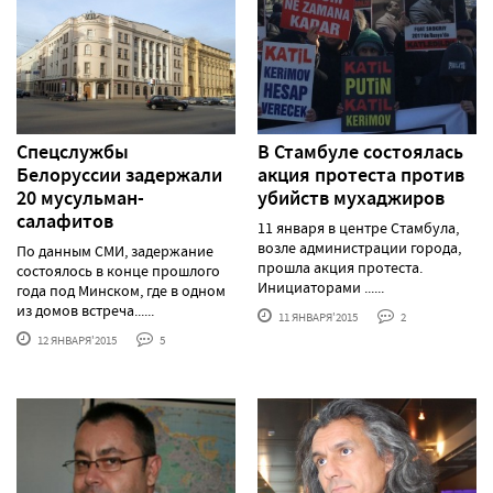
Спецслужбы
В Стамбуле состоялась
Белоруссии задержали
акция протеста против
20 мусульман-
убийств мухаджиров
салафитов
11 января в центре Стамбула,
возле администрации города,
По данным СМИ, задержание
прошла акция протеста.
состоялось в конце прошлого
Инициаторами ......
года под Минском, где в одном
из домов встреча......
11 ЯНВАРЯ'2015
2
12 ЯНВАРЯ'2015
5