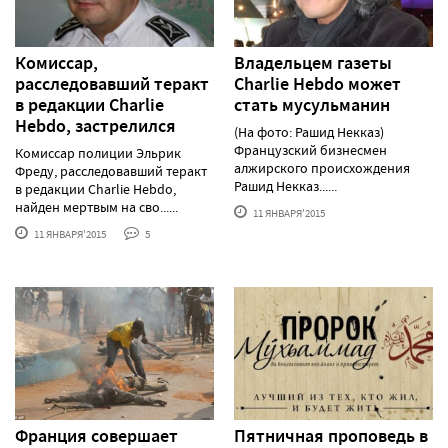
Комиссар,
Владельцем газеты
расследовавший теракт
Charlie Hebdo может
в редакции Charlie
стать мусульманин
Hebdo, застрелился
(На фото: Рашид Некказ)
Французский бизнесмен
Комиссар полиции Эльрик
алжирского происхождения
Фреду, расследовавший теракт
Рашид Некказ......
в редакции Charlie Hebdo,
найден мертвым на сво......
11 ЯНВАРЯ'2015
11 ЯНВАРЯ'2015
5
Франция совершает
Пят­нич­ная про­по­ведь в