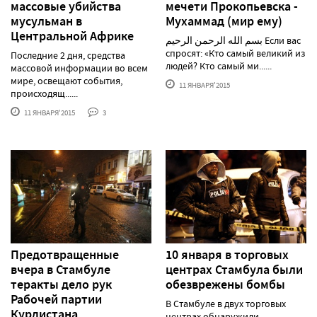
массовые убийства
ме­че­ти Про­копь­ев­ска -
мусульман в
Мухаммад (мир ему)
Центральной Африке
بسم الله الرحمن الرحيم‎‎ Если вас
спросят: «Кто самый великий из
Последние 2 дня, средства
людей? Кто самый ми......
массовой информации во всем
мире, освещают события,
11 ЯНВАРЯ'2015
происходящ......
11 ЯНВАРЯ'2015
3
Предотвращенные
10 января в торговых
вчера в Стамбуле
центрах Стамбула были
теракты дело рук
обезврежены бомбы
Рабочей партии
В Стамбуле в двух торговых
Курдистана
центрах обнаружили