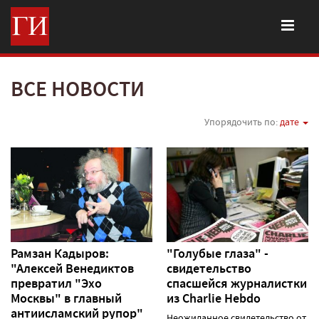
ВСЕ НОВОСТИ
Упорядочить по:
дате
Рамзан Кадыров:
"Голубые глаза" -
"Алексей Венедиктов
свидетельство
превратил "Эхо
спасшейся журналистки
Москвы" в главный
из Charlie Hebdo
антиисламский рупор"
Неожиданное свидетельство от