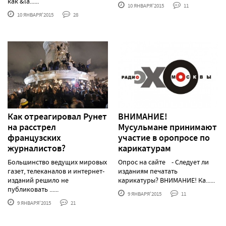
как &la......
10 ЯНВАРЯ'2015
11
10 ЯНВАРЯ'2015
28
Как отреагировал Рунет
ВНИМАНИЕ!
на расстрел
Мусульмане принимают
французских
участие в оропросе по
журналистов?
карикатурам
Большинство ведущих мировых
Опрос на сайте - Следует ли
газет, телеканалов и интернет-
изданиям печатать
изданий решило не
карикатуры? ВНИМАНИЕ! Ка......
публиковать ......
9 ЯНВАРЯ'2015
11
9 ЯНВАРЯ'2015
21