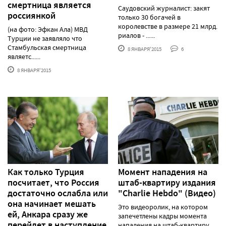
смертница является
Саудовский журналист: закят
россиянкой
только 30 богачей в
королевстве в размере 21 млрд.
(на фото: Эфкан Ала) МВД
риалов - ......
Турции не заявляло что
Стамбульская смертница
8 ЯНВАРЯ'2015
6
являетс......
8 ЯНВАРЯ'2015
Как только Турция
Момент нападения на
посчитает, что Россия
штаб-квартиру издания
достаточно ослабла или
"Charlie Hebdo" (Видео)
она начинает мешать
Это видеоролик, на котором
ей, Анкара сразу же
запечетлены кадры момента
перейдет в наступление
нападения на штаб-квартиру