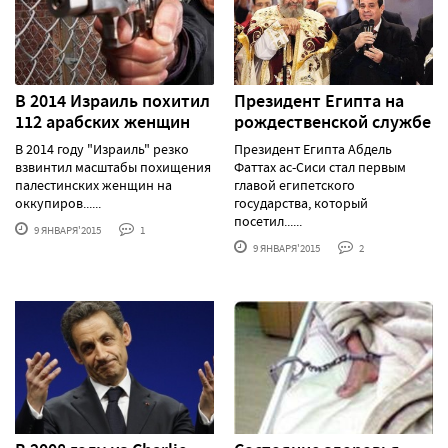
В 2014 Израиль похитил
Президент Египта на
112 арабских женщин
рождественской службе
В 2014 году "Израиль" резко
Президент Египта Абдель
взвинтил масштабы похищения
Фаттах ас-Сиси стал первым
палестинских женщин на
главой египетского
оккупиров......
государства, который
посетил......
9 ЯНВАРЯ'2015
1
9 ЯНВАРЯ'2015
2