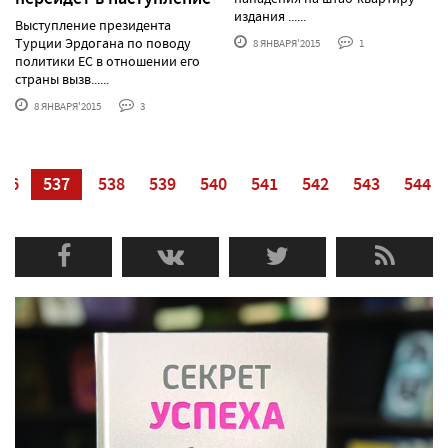
издания ......
Выступление президента
Турции Эрдогана по поводу
8 ЯНВАРЯ'2015
1
политики ЕС в отношении его
страны вызв......
8 ЯНВАРЯ'2015
3
536
537
538
539
540
541
542
543
544