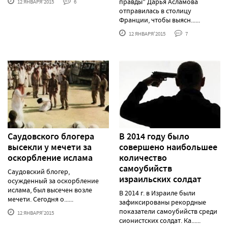
правды" Дарья Асламова
12 ЯНВАРЯ'2015
6
отправилась в столицу
Франции, чтобы выясн......
12 ЯНВАРЯ'2015
7
Саудовского блогера
В 2014 году было
высекли у мечети за
совершено наибольшее
оскорбление ислама
количество
самоубийств
Саудовский блогер,
израильских солдат
осужденный за оскорбление
ислама, был высечен возле
В 2014 г. в Израиле были
мечети. Сегодня о......
зафиксированы рекордные
показатели самоубийств среди
12 ЯНВАРЯ'2015
сионистских солдат. Ка......