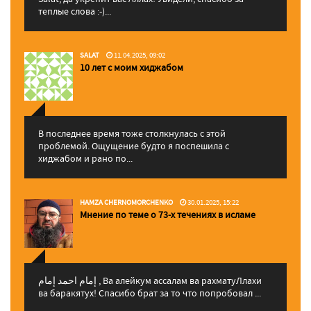
теплые слова :-)...
SALAT
11.04.2025, 09:02
10 лет с моим хиджабом
В последнее время тоже столкнулась с этой
проблемой. Ощущение будто я поспешила с
хиджабом и рано по...
HAMZA CHERNOMORCHENKO
30.01.2025, 15:22
Мнение по теме о 73-х течениях в исламе
إمام احمد إمام , Ва алейкум ассалам ва рахматуЛлахи
ва баракятух! Спасибо брат за то что попробовал ...