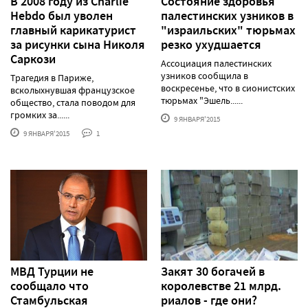
В 2008 году из Charlie
Состояние здоровья
Hebdo был уволен
палестинских узников в
главный карикатурист
"израильских" тюрьмах
за рисунки сына Николя
резко ухудшается
Саркози
Ассоциация палестинских
узников сообщила в
Трагедия в Париже,
воскресенье, что в сионистских
всколыхнувшая французское
тюрьмах "Эшель......
общество, стала поводом для
громких за......
9 ЯНВАРЯ'2015
9 ЯНВАРЯ'2015
1
МВД Турции не
Закят 30 богачей в
сообщало что
королевстве 21 млрд.
Стамбульская
риалов - где они?