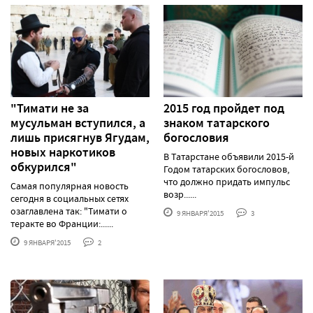
"Тимати не за
2015 год пройдет под
мусульман вступился, а
знаком татарского
лишь присягнув Ягудам,
богословия
новых наркотиков
В Татарстане объявили 2015-й
обкурился"
Годом татарских богословов,
что должно придать импульс
Самая популярная новость
возр......
сегодня в социальных сетях
озаглавлена так: "Тимати о
9 ЯНВАРЯ'2015
3
теракте во Франции:......
9 ЯНВАРЯ'2015
2