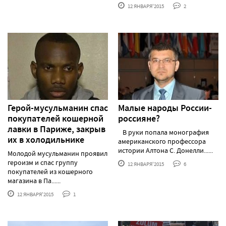
12 ЯНВАРЯ'2015
2
Герой-мусульманин спас
Малые народы России-
покупателей кошерной
россияне?
лавки в Париже, закрыв
В руки попала монография
их в холодильнике
американского профессора
истории Алтона С. Донелли......
Молодой мусульманин проявил
героизм и спас группу
12 ЯНВАРЯ'2015
6
покупателей из кошерного
магазина в Па......
12 ЯНВАРЯ'2015
1