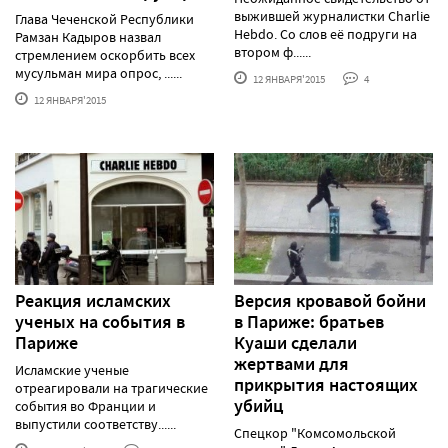
выжившей журналистки Charlie
Глава Чеченской Республики
Hebdo. Со слов её подруги на
Рамзан Кадыров назвал
втором ф......
стремлением оскорбить всех
мусульман мира опрос, ......
12 ЯНВАРЯ'2015
4
12 ЯНВАРЯ'2015
Реакция исламских
Версия кровавой бойни
ученых на события в
в Париже: братьев
Париже
Куаши сделали
жертвами для
Исламские ученые
прикрытия настоящих
отреагировали на трагические
убийц
события во Франции и
выпустили соответству......
Спецкор "Комсомольской