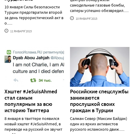
самодельные газовые бомбы,
10 января Силы безопасности
саперы успешно обезвредил......
Турции предотвратили второй
за день террористический акт в
10 ЯНВАРЯ'2015
о......
11 ЯНВАРЯ'2015
Хэштег #JeSuisAhmed
Российские спецслужбы
стал самым
занимаются
популярным за всю
прослушкой своих
историю Твиттера
граждан в Турции
8 января в твиттере появился
Салман Север (Максим Байдак)
новый хэштег #JeSuisAhmed, в
один из ярких активистов
переводе на русский он звучит
русского исламского движ......