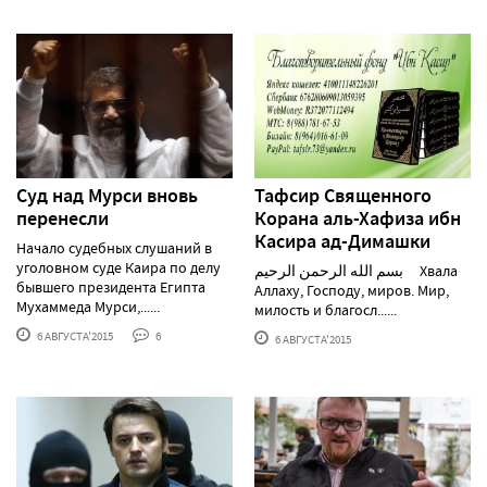
Суд над Мурси вновь
Тафсир Священного
перенесли
Корана аль-Хафиза ибн
Касира ад-Димашки
Начало судебных слушаний в
уголовном суде Каира по делу
بسم الله الرحمن الرحيم Хвала
бывшего президента Египта
Аллаху, Господу, миров. Мир,
Мухаммеда Мурси,......
милость и благосл......
6 АВГУСТА'2015
6
6 АВГУСТА'2015