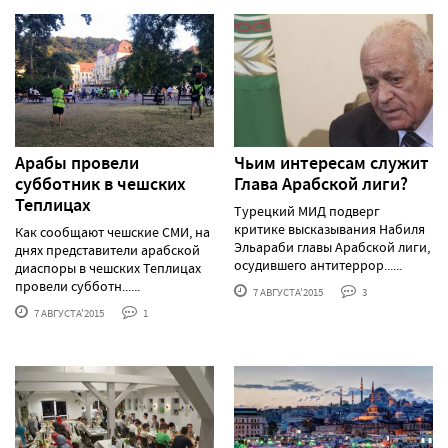
Арабы провели
Чьим интересам служит
субботник в чешских
Глава Арабской лиги?
Теплицах
Турецкий МИД подверг
критике высказывания Набиля
Как сообщают чешские СМИ, на
Эльараби главы Арабской лиги,
днях представители арабской
осудившего антитеррор......
диаспоры в чешских Теплицах
провели субботн......
7 АВГУСТА'2015
3
7 АВГУСТА'2015
1