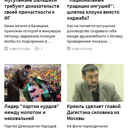
требуют доказательств
традиции ингушей":
своей причастности к
шляпка клоуна вместо
ИГ
хиджаба?
Имам мечети в Балашихе,
Как ни пытается ингушское
прихожан которой в минувшую
руководство создавать себе
пятницу задержала полиция
имидж дружелюбного к Исламу
якобы по подозрению в......
проведением показуш......
6 АВГУСТА'2015
1
6 АВГУСТА'2015
Лидер "партии курдов"
Кремль сделает главой
между молотом и
Дагестана силовика из
наковальней
Москвы
Партия Демократии Народов
На фоне периодически