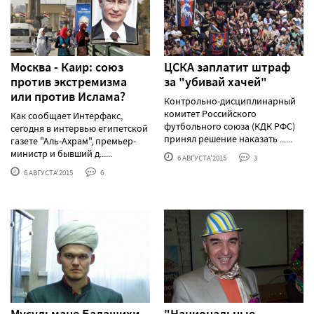
Москва - Каир: союз
ЦСКА заплатит штраф
против экстремизма
за "убивай хачей"
или против Ислама?
Контрольно-дисциплинарный
комитет Российского
Как сообщает Интерфакс,
футбольного союза (КДК РФС)
сегодня в интервью египетской
принял решение наказать ......
газете "Аль-Ахрам", премьер-
министр и бывший д......
6 АВГУСТА'2015
3
6 АВГУСТА'2015
6
Мусульмане Балашихи
"Национальные