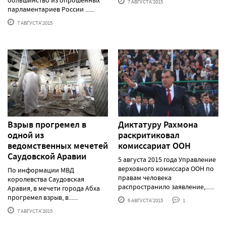
7 АВГУСТА'2015
парламентариев России ......
7 АВГУСТА'2015
Взрыв прогремел в
Диктатуру Рахмона
одной из
раскритиковал
ведомственных мечетей
комиссариат ООН
Саудовской Аравии
5 августа 2015 года Управление
верховного комиссара ООН по
По информации МВД
правам человека
королевства Саудовская
распространило заявление,......
Аравия, в мечети города Абха
прогремел взрыв, в......
6 АВГУСТА'2015
1
7 АВГУСТА'2015