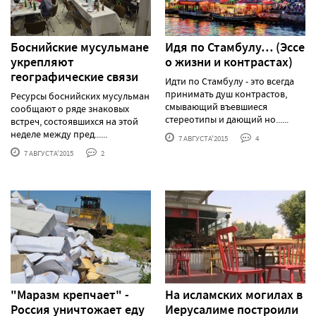
Боснийские мусульмане
Идя по Стамбулу… (Эссе
укрепляют
о жизни и контрастах)
географические связи
Идти по Стамбулу - это всегда
принимать душ контрастов,
Ресурсы боснийских мусульман
смывающий въевшиеся
сообщают о ряде знаковых
стереотипы и дающий но......
встреч, состоявшихся на этой
неделе между пред......
7 АВГУСТА'2015
4
7 АВГУСТА'2015
2
"Маразм крепчает" -
На исламских могилах в
Россия уничтожает еду
Иерусалиме построили