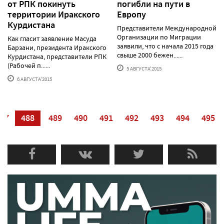
от РПК покинуть
погибли на пути в
территории Иракского
Европу
Курдистана
Представители Международной
Организации по Миграции
Как гласит заявление Масуда
заявили, что с начала 2015 года
Барзани, президента Иракского
свыше 2000 бежен......
Курдистана, представители РПК
(Рабочей п......
5 АВГУСТА'2015
6 АВГУСТА'2015
87
488
489
490
491
492
493
494
495