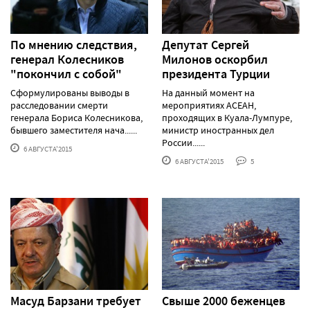
По мнению следствия,
Депутат Сергей
генерал Колесников
Милонов оскорбил
"покончил с собой"
президента Турции
Сформулированы выводы в
На данный момент на
расследовании смерти
мероприятиях АСЕАН,
генерала Бориса Колесникова,
проходящих в Куала-Лумпуре,
бывшего заместителя нача......
министр иностранных дел
России......
6 АВГУСТА'2015
6 АВГУСТА'2015
5
Масуд Барзани требует
Свыше 2000 беженцев