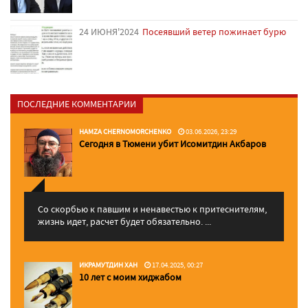
24 ИЮНЯ'2024
Посеявший ветер пожинает бурю
ПОСЛЕДНИЕ КОММЕНТАРИИ
HAMZA CHERNOMORCHENKO
03.06.2026, 23:29
Сегодня в Тюмени убит Исомитдин Акбаров
Со скорбью к павшим и ненавестью к притеснителям,
жизнь идет, расчет будет обязательно. ...
ИКРАМУТДИН ХАН
17.04.2025, 00:27
10 лет с моим хиджабом