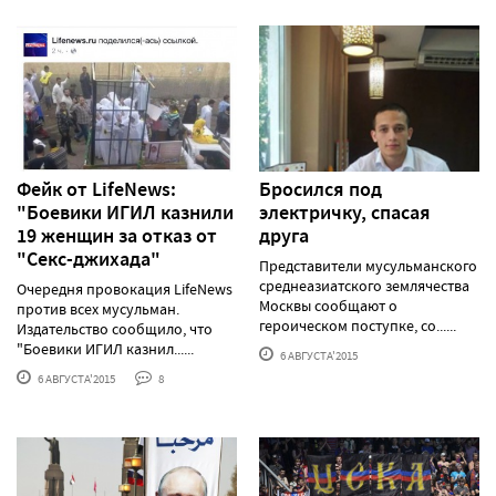
Фейк от LifeNews:
Бросился под
"Боевики ИГИЛ казнили
электричку, спасая
19 женщин за отказ от
друга
"Секс-джихада"
Представители мусульманского
среднеазиатского землячества
Очередня провокация LifeNews
Москвы сообщают о
против всех мусульман.
героическом поступке, со......
Издательство сообщило, что
"Боевики ИГИЛ казнил......
6 АВГУСТА'2015
6 АВГУСТА'2015
8