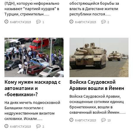
(ПДН), которую неформально
обостряющейся борьбы за
называют "партией курдов" в
власть в Дагестане жители
Турции, стремительн......
республики постоя......
6 АВГУСТА'2015
1
6 АВГУСТА'2015
2
Кому нужен маскарад с
Войска Саудовской
автоматами и
Аравии вошли в Йемен
«боевиками»?
Войска Саудовской Аравии,
оснащенные сотнями единиц
На днях мечеть подмосковной
бронетехники, вошли в
Балашихи посетили с
охваченный войной Йемен.......
недружественным визитом
силовики. Искали......
6 АВГУСТА'2015
13
6 АВГУСТА'2015
2