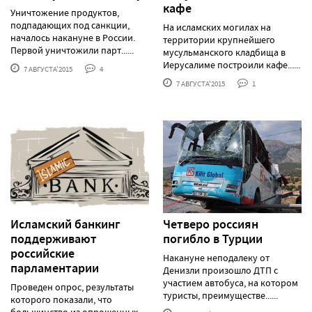
кафе
Уничтожение продуктов,
подпадающих под санкции,
На исламских могилах на
началось накануне в России.
территории крупнейшего
Первой уничтожили парт......
мусульманского кладбища в
Иерусалиме построили кафе......
7 АВГУСТА'2015
4
7 АВГУСТА'2015
1
Исламский банкинг
Четверо россиян
поддерживают
погибло в Турции
российские
Накануне неподалеку от
парламентарии
Денизли произошло ДТП с
участием автобуса, на котором
Проведен опрос, результаты
туристы, преимуществе......
которого показали, что
большинство из опрошенных