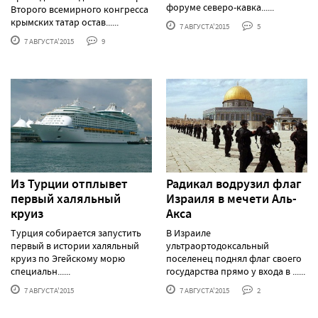
форуме северо-кавка......
Второго всемирного конгресса
крымских татар остав......
7 АВГУСТА'2015
5
7 АВГУСТА'2015
9
Из Турции отплывет
Радикал водрузил флаг
первый халяльный
Израиля в мечети Аль-
круиз
Акса
Турция собирается запустить
В Израиле
первый в истории халяльный
ультраортодоксальный
круиз по Эгейскому морю
поселенец поднял флаг своего
специальн......
государства прямо у входа в ......
7 АВГУСТА'2015
7 АВГУСТА'2015
2