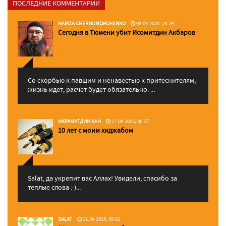
ПОСЛЕДНИЕ КОММЕНТАРИИ
HAMZA CHERNOMORCHENKO
03.06.2026, 23:29
Сегодня в Тюмени убит Исомитдин Акбаров
Со скорбью к павшим и ненавестью к притеснителям,
жизнь идет, расчет будет обязательно. ...
ИКРАМУТДИН ХАН
17.04.2025, 00:27
10 лет с моим хиджабом
Salat, да укрепит вас Аллаx! Увидели, спасибо за
теплые слова :-)...
SALAT
11.04.2025, 09:02