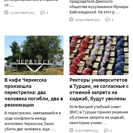
председателя Дамского
со......
общества мусульманок Муниры
Байгильдиной. На этот р......
11 СЕНТЯБРЯ'2011
4
10 СЕНТЯБРЯ'2011
4
В кафе Черкесска
Ректоры университетов
произошла
в Турции, не согласные с
перестрелка: два
отменой запрета на
человека погибли, два в
хиджаб, будут уволены
реанимации
Хотя Высший учебный совет
(ВУС) в Турции принял решение
В перестрелке, завязавшейся в
об отмене запрета на хиджаб,
ходе конфликта между
некоторые униве......
жителями Черкесска, были
убиты два человека, еще ......
8 СЕНТЯБРЯ'2011
4