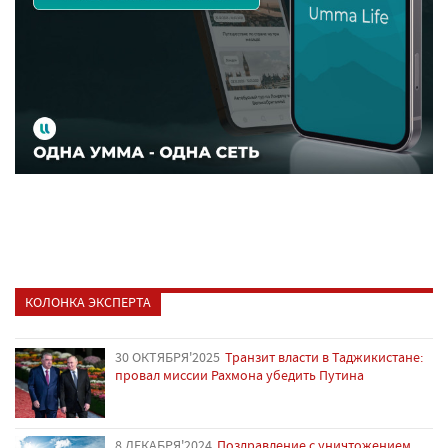
КОЛОНКА ЭКСПЕРТА
30 ОКТЯБРЯ'2025
Транзит власти в Таджикистане:
провал миссии Рахмона убедить Путина
8 ДЕКАБРЯ'2024
Поздравление с уничтожением