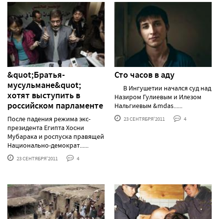
&quot;Братья-
Сто часов в аду
мусульмане&quot;
В Ингушетии начался суд над
хотят выступить в
Назиром Гулиевым и Илезом
российском парламенте
Нальгиевым &mdas......
После падения режима экс-
23 СЕНТЯБРЯ'2011
4
президента Египта Хосни
Мубарака и роспуска правящей
Национально-демократ......
23 СЕНТЯБРЯ'2011
4