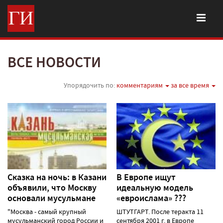
ВСЕ НОВОСТИ
Упорядочить по:
комментариям
за все время
Сказка на ночь: в Казани
В Европе ищут
объявили, что Москву
идеальную модель
основали мусульмане
«евроислама» ???
"Москва - самый крупный
ШТУТГАРТ. После теракта 11
мусульманский город России и
сентября 2001 г. в Европе