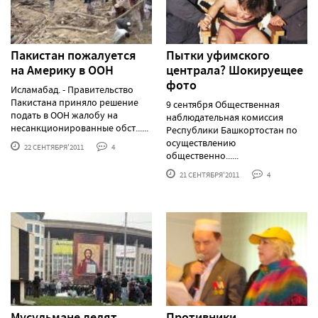
Пакистан пожалуется
Пытки уфимского
на Америку в ООН
централа? Шокируещее
фото
Исламабад. - Правительство
Пакистана приняло решение
9 сентября Общественная
подать в ООН жалобу на
наблюдательная комиссия
несанкционированные обст......
Республики Башкортостан по
осуществлению
22 СЕНТЯБРЯ'2011
4
общественно......
21 СЕНТЯБРЯ'2011
4
Мусульмане делят
Противники