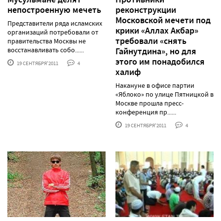
непостроенную мечеть
реконструкции
Московской мечети под
Представители ряда исламских
крики «Аллах Акбар»
организаций потребовали от
требовали «снять
правительства Москвы не
восстанавливать собо......
Гайнутдина», но для
этого им понадобился
19 СЕНТЯБРЯ'2011
4
халиф
Накануне в офисе партии
«Яблоко» по улице Пятницкой в
Москве прошла пресс-
конференция пр......
19 СЕНТЯБРЯ'2011
4