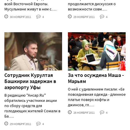
всей Восточной Европы.
продолжается дискуссия о
Мусульмане живут в нем с......
возможности совм......
30 НОЯБРЯ'2011
4
29 НОЯБРЯ'2011
4
Сотрудник Курултая
За что осуждена Маша -
Башкирии задержан в
Марьям
аэропорту Уфы
О ней с удивлением писали: «Ее
повседневная одежда - длинное
В редакцию "Ансар.Ru"
платье поверх кофты и
обратились участники акции
джинсов, гл......
по сбору средств для
голодающих жителей Сомали в
26 НОЯБРЯ'2011
4
Ба......
29 НОЯБРЯ'2011
4