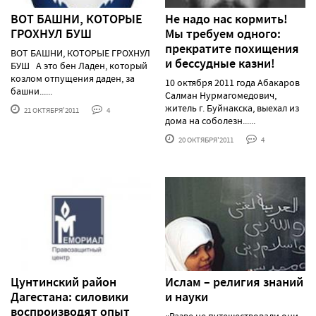
ВОТ БАШНИ, КОТОРЫЕ
Не надо нас кормить!
ГРОХНУЛ БУШ
Мы требуем одного:
прекратите похищения
ВОТ БАШНИ, КОТОРЫЕ ГРОХНУЛ
и бессудные казни!
БУШ А это бен Ладен, который
козлом отпущения даден, за
10 октября 2011 года Абакаров
башни......
Салман Нурмагомедович,
житель г. Буйнакска, выехал из
21 ОКТЯБРЯ'2011
4
дома на соболезн......
20 ОКТЯБРЯ'2011
4
Цунтинский район
Ислам – религия знаний
Дагестана: силовики
и науки
воспроизводят опыт
«Разве не путешествовали они