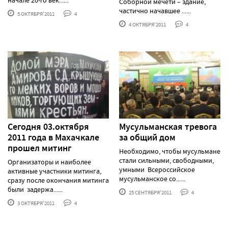
Соборной мечети – здание,
частично начавшее ......
5 ОКТЯБРЯ'2011
4
4 ОКТЯБРЯ'2011
4
Сегодня 03.октября
Мусульманская тревога
2011 года в Махачкале
за общий дом
прошел митинг
Необходимо, чтобы мусульмане
стали сильными, свободными,
Организаторы и наиболее
умными Всероссийское
активные участники митинга,
мусульманское со......
сразу после окончания митинга
были задержа......
25 СЕНТЯБРЯ'2011
4
3 ОКТЯБРЯ'2011
4