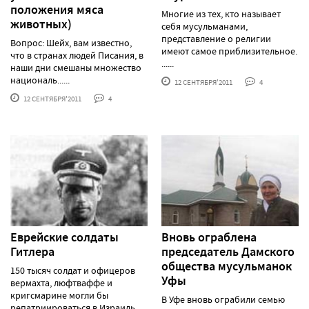
положения мяса
Многие из тех, кто называет
животных)
себя мусульманами,
представление о религии
Вопрос: Шейх, вам известно,
имеют самое приблизительное.
что в странах людей Писания, в
......
наши дни смешаны множество
националь......
12 СЕНТЯБРЯ'2011
4
12 СЕНТЯБРЯ'2011
4
Еврейские солдаты
Вновь ограблена
Гитлера
председатель Дамского
общества мусульманок
150 тысяч солдат и офицеров
Уфы
вермахта, люфтваффе и
кригcмарине могли бы
В Уфе вновь ограбили семью
репатриироваться в Израиль