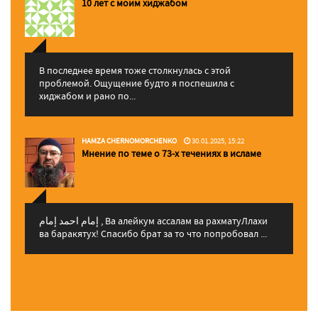
10 лет с моим хиджабом
В последнее время тоже столкнулась с этой
проблемой. Ощущение будто я поспешила с
хиджабом и рано по...
HAMZA CHERNOMORCHENKO
30.01.2025, 15:22
Мнение по теме о 73-х течениях в исламе
إمام احمد إمام , Ва алейкум ассалам ва рахматуЛлахи
ва баракятух! Спасибо брат за то что попробовал ...