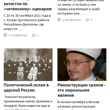
зачисток по
по земле, и не было у них
«чеченскому» сценарию
сердец разумеющих и ушей,
которыми они ......
С 23 по 30 сентября 2011 года в
с. Хутрах Цунтинского района
12 ОКТЯБРЯ'2011
4
Республики Дагесатан, где
живут ок......
17 ОКТЯБРЯ'2011
4
Политический ислам в
Реконструкции храмов -
царской России
это нормальное
явление
Технология раскола,
применяемая сейчас Кремлем и
В начале сентября в Москве
Акордой, была известна еще в
началась реконструкция
начале 20-го век......