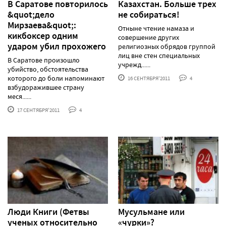
В Саратове повторилось
Казахстан. Больше трех
&quot;дело
не собираться!
Мирзаева&quot;:
Отныне чтение намаза и
кикбоксер одним
совершение других
ударом убил прохожего
религиозных обрядов группой
лиц вне стен специальных
В Саратове произошло
учрежд......
убийство, обстоятельства
которого до боли напоминают
16 СЕНТЯБРЯ'2011
4
взбудоражившее страну
меся......
17 СЕНТЯБРЯ'2011
4
Люди Книги (Фетвы
Мусульмане или
ученых относительно
«чурки»?