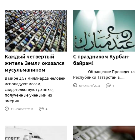
Каждый четвертый
С праздником Курбан-
житель Земли оказался
байрам!
мусульманином
Обращение Президента
Республики Татарстан в......
В мире 1,57 миллиарда человек
исповедуют ислам,
5 НОЯБРЯ'2011
4
свидетельствуют данные,
полученные учеными из
америк......
11 НОЯБРЯ'2011
4