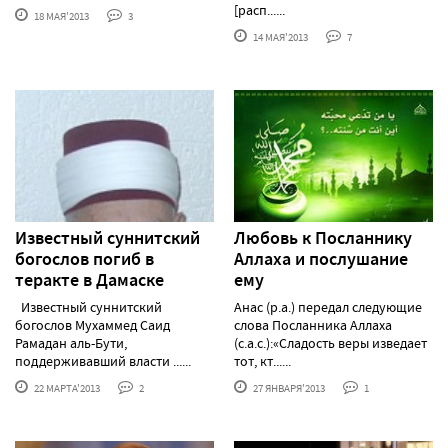
[расп......
18 МАЯ'2013
3
14 МАЯ'2013
7
Известный суннитский
Любовь к Посланнику
богослов погиб в
Аллаха и послушание
теракте в Дамаске
ему
Известный суннитский
Анас (р.а.) передал следующие
богослов Мухаммед Саид
слова Посланника Аллаха
Рамадан аль-Бути,
(с.а.с.):«Сладость веры изведает
поддерживавший власти ......
тот, кт......
22 МАРТА'2013
2
27 ЯНВАРЯ'2013
1