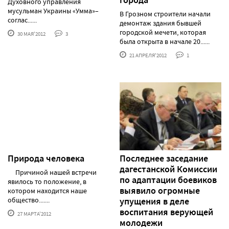
Духовного управления
мусульман Украины «Умма»–
В Грозном строители начали
соглас......
демонтаж здания бывшей
городской мечети, которая
30 МАЯ'2012
3
была открыта в начале 20......
21 АПРЕЛЯ'2012
1
Природа человека
Последнее заседание
дагестанской Комиссии
Причиной нашей встречи
по адаптации боевиков
явилось то положение, в
выявило огромные
котором находится наше
общество.......
упущения в деле
воспитания верующей
27 МАРТА'2012
молодежи