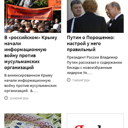
В «российском» Крыму
Путин о Порошенко:
начали
настрой у него
информационную
правильный
войну против
Президент России Владимир
мусульманских
Путин рассказал о содержании
организаций
беседы с новоизбранным
лидером Ук......
В аннексированном Крыму
начали информационную
7 ИЮНЯ'2014
войну против мусульманских
организаций. &......
23 ИЮНЯ'2014