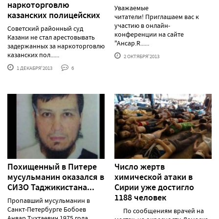
наркоторговлю
Уважаемые
казанских полицейских
читатели! Приглашаем вас к
участию в онлайн-
Советский районный суд
конференции на сайте
Казани не стал арестовывать
"Ансар.R......
задержанных за наркоторговлю
казанских пол......
2 ОКТЯБРЯ'2013
1 ДЕКАБРЯ'2013
6
Похищенный в Питере
Число жертв
мусульманин оказался в
химической атаки в
СИЗО Таджикистана...
Сирии уже достигло
1188 человек
Пропавший мусульманин в
Санкт-Петербурге Бобоев
По сообщениям врачей на
Анвар Тухтаевич 1975 года