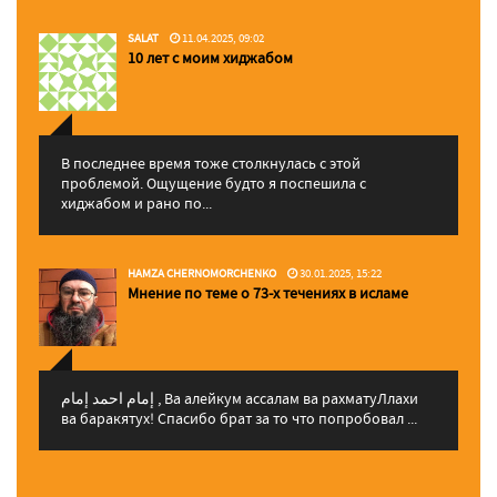
SALAT
11.04.2025, 09:02
10 лет с моим хиджабом
В последнее время тоже столкнулась с этой
проблемой. Ощущение будто я поспешила с
хиджабом и рано по...
HAMZA CHERNOMORCHENKO
30.01.2025, 15:22
Мнение по теме о 73-х течениях в исламе
إمام احمد إمام , Ва алейкум ассалам ва рахматуЛлахи
ва баракятух! Спасибо брат за то что попробовал ...