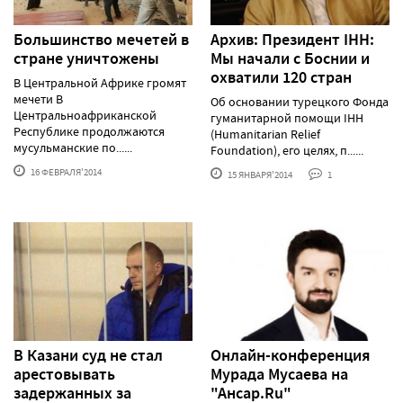
Большинство мечетей в
Архив: Президент IHH:
стране уничтожены
Мы начали с Боснии и
охватили 120 стран
В Центральной Африке громят
мечети В
Об основании турецкого Фонда
Центральноафриканской
гуманитарной помощи IHH
Республике продолжаются
(Humanitarian Relief
мусульманские по......
Foundation), его целях, п......
16 ФЕВРАЛЯ'2014
15 ЯНВАРЯ'2014
1
В Казани суд не стал
Онлайн-конференция
арестовывать
Мурада Мусаева на
задержанных за
"Ансар.Ru"