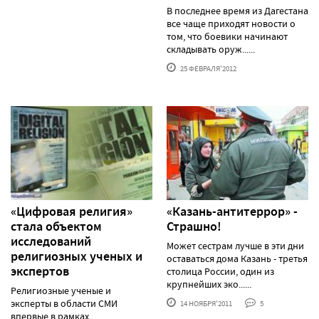
В последнее время из Дагестана
все чаще приходят новости о
том, что боевики начинают
складывать оруж......
25 ФЕВРАЛЯ'2012
«Цифровая религия»
«Казань-антитеррор» -
стала объектом
Страшно!
исследований
Может сестрам лучше в эти дни
религиозных ученых и
оставаться дома Казань - третья
экспертов
столица России, один из
крупнейших эко......
Религиозные ученые и
эксперты в области СМИ
14 НОЯБРЯ'2011
5
впервые в рамках