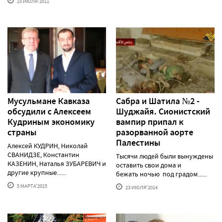
15 ИЮЛЯ'2011
Мусульмане Кавказа
Сабра и Шатила №2 -
обсудили с Алексеем
Шуджайя. Сионистский
Кудриным экономику
вампир припал к
страны
разорванной аорте
Палестины
Алексей КУДРИН, Николай
СВАНИДЗЕ, Константин
Тысячи людей были вынуждены
КАЗЕНИН, Наталья ЗУБАРЕВИЧ и
оставить свои дома и
другие крупные......
бежать ночью под градом......
5 МАРТА'2015
23 ИЮЛЯ'2014