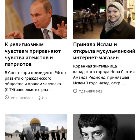
К религиозным
Приняла Ислам и
чувствам приравняют
открыла мусульманский
чувства атеистов и
интернет-магазин
патриотов
Коренная жительница
канадского города Нова Скотия
В Совете при президенте РФ по
Аманда Редмонд, принявшая
развитию гражданского
Ислам 3 года назад, откр......
общества и правам человека
(СПЧ) завершается раз......
7 ДЕКАБРЯ'2012
19 ЯНВАРЯ'2013
1