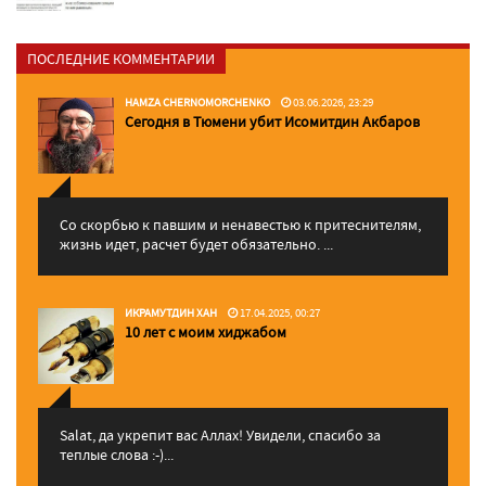
ПОСЛЕДНИЕ КОММЕНТАРИИ
HAMZA CHERNOMORCHENKO
03.06.2026, 23:29
Сегодня в Тюмени убит Исомитдин Акбаров
Со скорбью к павшим и ненавестью к притеснителям,
жизнь идет, расчет будет обязательно. ...
ИКРАМУТДИН ХАН
17.04.2025, 00:27
10 лет с моим хиджабом
Salat, да укрепит вас Аллаx! Увидели, спасибо за
теплые слова :-)...