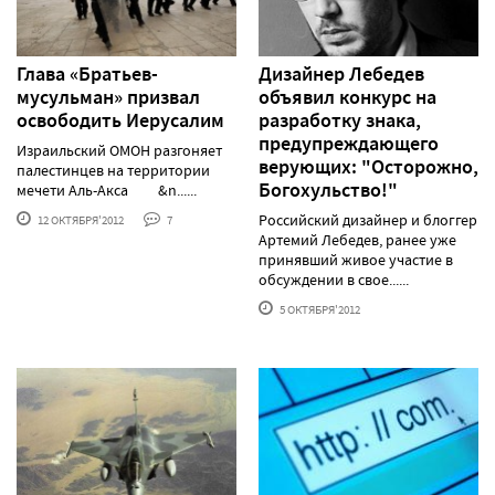
Глава «Братьев-
Дизайнер Лебедев
мусульман» призвал
объявил конкурс на
освободить Иерусалим
разработку знака,
предупреждающего
Израильский ОМОН разгоняет
верующих: "Осторожно,
палестинцев на территории
Богохульство!"
мечети Аль-Акса &n......
Российский дизайнер и блоггер
12 ОКТЯБРЯ'2012
7
Артемий Лебедев, ранее уже
принявший живое участие в
обсуждении в свое......
5 ОКТЯБРЯ'2012