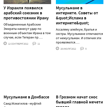
У Израиля появился
Мусульмане в
арабский союзник в
интернете. Советы от
противостоянии Ирану
&quot;Ислама в
интернете&quot;
Объединенные Арабские
Эмираты нанесут удар по
Ассаляму алейкум, братья и
военным объектам Ирана в том
сестры. Мусульмане отличаются
случае, если Тегеран пр......
от немусульман. И отличия эти
проявляются......
12 СЕНТЯБРЯ'2012
11
28 ИЮЛЯ'2012
5
Мусульмане в Донбассе
В Грозном начат снос
бывшей главной мечети
Саид Исмагилов –муфтий
города