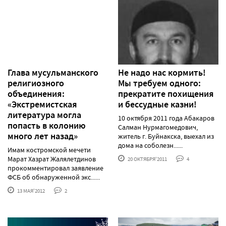
Глава мусульманского
Не надо нас кормить!
религиозного
Мы требуем одного:
объединения:
прекратите похищения
«Экстремистская
и бессудные казни!
литература могла
10 октября 2011 года Абакаров
попасть в колонию
Салман Нурмагомедович,
много лет назад»
житель г. Буйнакска, выехал из
дома на соболезн......
Имам костромской мечети
Марат Хазрат Жалялетдинов
20 ОКТЯБРЯ'2011
4
прокомментировал заявление
ФСБ об обнаруженной экс......
13 МАЯ'2012
2