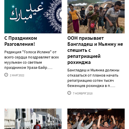
С Праздником
ООН призывает
Разговления!
Бангладеш и Мьянму не
спешить с
Редакция "Голоса Ислама" от
репатриацией
всего сердца поздравляет всех
рохинджа
муульман со светлым
праздником Ураза-Байр......
Бангладеш и Мьянма должны
отказаться от планов начать
2 МАЯ'2022
репатриацию сотен тысяч
беженцев рохинджа в п......
7 НОЯБРЯ'2018