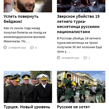
Успеть повернуть
Зверское убийство 19
бейджик!
летнего турка-
месхетинца русскими
Как-то около года назад
националистами
покупал билеты на поезд на
железнодорожном вокзале
В Ростове убийцы 19-летнего
Махачкалы. По......
турка-месхетинца на троих
получили 30 лет колонии Ещё
27 ЯНВАРЯ'2014
6
трое у......
24 ЯНВАРЯ'2014
2
Турция. Новый уровень
Русские не хотят