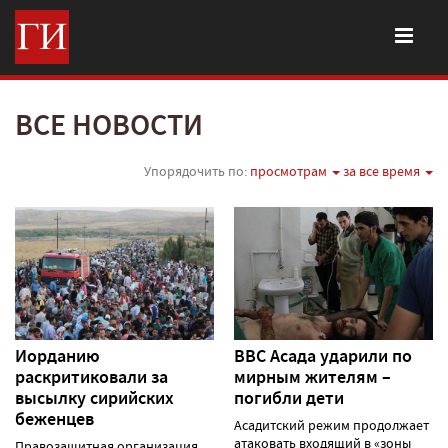
ВСЕ НОВОСТИ
Упорядочить по:
просмотрам
за все время
Иорданию
ВВС Асада ударили по
раскритиковали за
мирным жителям –
высылку сирийских
погибли дети
беженцев
Асадитский режим продолжает
атаковать входящий в «зоны
Правозащитная организация