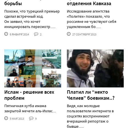
борьбы
отделения Кавказа
Похоже, что турецкий премьер
Исследование агентства
сделал встречный ход.
«Политех» показало, что
Он заявил, что хочет
россияне не чувствуют себя
инициировать пересмотр......
ущемленным бо......
6 ЯНВАРЯ'2014
2
27 СЕНТЯБРЯ'2013
Ислам - решение всех
Платил ли “некто
проблем
Челиев” боевикам..?
Пятничная хутба имама
Видя, как молодые
закрытой мечети аль-Ихлас....
пользователи интернета в
соцсетях воспринимают
5 МАЯ'2013
9
вчерашний репортаж о
бывше......