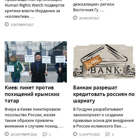
деэскалации» регион
Human Rights Watch подвергла
Восточная Гу......
критике власти Иордании за
«коллективн......
26 ИЮЛЯ'2017
3 ОКТЯБРЯ'2017
Киев: пикет против
Банкам разрешат
похищений крымских
кредитовать россиян по
татар
шариату
Вчера в Киеве пикетировали
В Госдуме разрабатывают
посольство России, желая
законопроект о создании
таким образом привлечь
правовых основ для внедрения
внимание к случаям похищ......
в России исламского бан......
28 СЕНТЯБРЯ'2016
1
11 МАРТА'2015
3