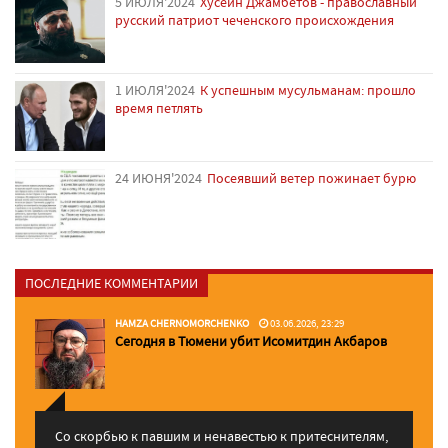
5 ИЮЛЯ'2024
Хусейн Джамбетов - православный
русский патриот чеченского происхождения
1 ИЮЛЯ'2024
К успешным мусульманам: прошло
время петлять
24 ИЮНЯ'2024
Посеявший ветер пожинает бурю
ПОСЛЕДНИЕ КОММЕНТАРИИ
HAMZA CHERNOMORCHENKO
03.06.2026, 23:29
Сегодня в Тюмени убит Исомитдин Акбаров
Со скорбью к павшим и ненавестью к притеснителям,