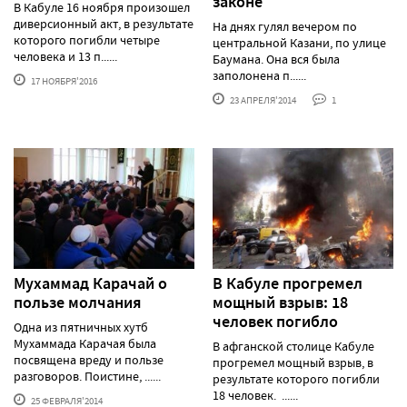
законе
В Кабуле 16 ноября произошел
диверсионный акт, в результате
На днях гулял вечером по
которого погибли четыре
центральной Казани, по улице
человека и 13 п......
Баумана. Она вся была
заполонена п......
17 НОЯБРЯ'2016
23 АПРЕЛЯ'2014
1
Мухаммад Карачай о
В Кабуле прогремел
пользе молчания
мощный взрыв: 18
человек погибло
Одна из пятничных хутб
Мухаммада Карачая была
В афганской столице Кабуле
посвящена вреду и пользе
прогремел мощный взрыв, в
разговоров. Поистине, ......
результате которого погибли
18 человек. ......
25 ФЕВРАЛЯ'2014