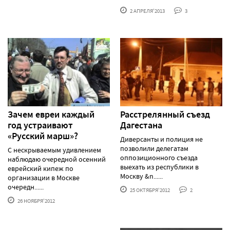
2 АПРЕЛЯ'2013
3
Зачем евреи каждый
Расстрелянный съезд
год устраивают
Дагестана
«Русский марш»?
Диверсанты и полиция не
позволили делегатам
С нескрываемым удивлением
оппозиционного съезда
наблюдаю очередной осенний
выехать из республики в
еврейский кипеж по
Москву &n......
организации в Москве
очередн......
25 ОКТЯБРЯ'2012
2
26 НОЯБРЯ'2012