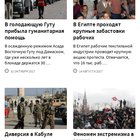
В голодающую Гуту
В Египте проходят
прибыла гуманитарная
крупные забастовки
помощь
рабочих
В осажденную режимом Асада
В Египет рабочие текстильной
Восточную Гуту под Дамаском,
индустрии проводят крупную
где уже несколько лет в
акцию протеста. Отмечается,
блокаде держатся 30......
что 16 тыс. раб......
31 ОКТЯБРЯ'2017
14 АВГУСТА'2017
Диверсия в Кабуле
Феномен экстремизма в