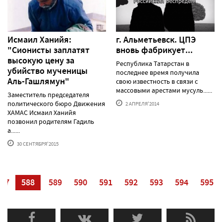
Исмаил Ханийя:
г. Альметьевск. ЦПЭ
"Сионисты заплатят
вновь фабрикует...
высокую цену за
Республика Татарстан в
убийство мученицы
последнее время получила
Аль-Гашлямун"
свою известность в связи с
массовыми арестами мусуль......
Заместитель председателя
политического бюро Движения
2 АПРЕЛЯ'2014
ХАМАС Исмаил Ханийя
позвонил родителям Гадиль
а......
30 СЕНТЯБРЯ'2015
587
588
589
590
591
592
593
594
595