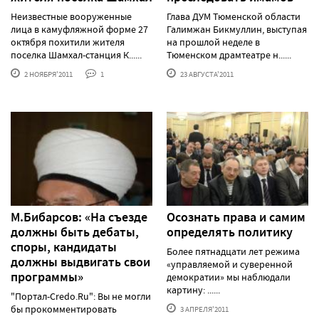
Неизвестные вооруженные
Глава ДУМ Тюменской области
лица в камуфляжной форме 27
Галимжан Бикмуллин, выступая
октября похитили жителя
на прошлой неделе в
поселка Шамхал-станция К......
Тюменском драмтеатре н......
2 НОЯБРЯ'2011
1
23 АВГУСТА'2011
М.Бибарсов: «На съезде
Осознать права и самим
должны быть дебаты,
определять политику
споры, кандидаты
Более пятнадцати лет режима
должны выдвигать свои
«управляемой и суверенной
программы»
демократии» мы наблюдали
картину: ......
"Портал-Credo.Ru": Вы не могли
бы прокомментировать
3 АПРЕЛЯ'2011