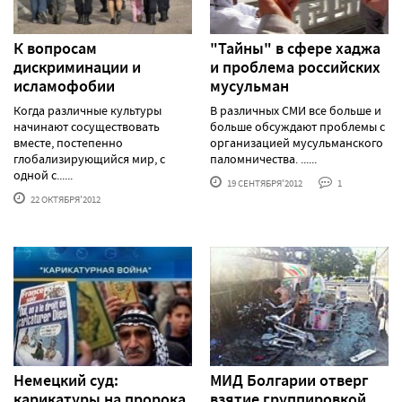
К вопросам
"Тайны" в сфере хаджа
дискриминации и
и проблема российских
исламофобии
мусульман
Когда различные культуры
В различных СМИ все больше и
начинают сосуществовать
больше обсуждают проблемы с
вместе, постепенно
организацией мусульманского
глобализирующийся мир, с
паломничества. ......
одной с......
19 СЕНТЯБРЯ'2012
1
22 ОКТЯБРЯ'2012
Немецкий суд:
МИД Болгарии отверг
карикатуры на пророка
взятие группировкой