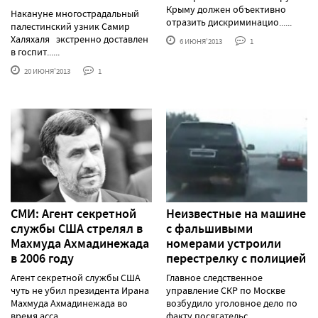
Крыму должен объективно
Накануне многострадальный
отразить дискриминацио......
палестинский узник Самир
Халяхаля экстренно доставлен
6 ИЮНЯ'2013
1
в госпит......
20 ИЮНЯ'2013
1
СМИ: Агент секретной
Неизвестные на машине
службы США стрелял в
с фальшивыми
Махмуда Ахмадинежада
номерами устроили
в 2006 году
перестрелку с полицией
Агент секретной службы США
Главное следственное
чуть не убил президента Ирана
управление СКР по Москве
Махмуда Ахмадинежада во
возбудило уголовное дело по
время асса......
факту посягательс......