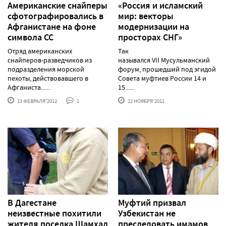
Американские снайперы
«Россия и исламский
сфотографировались в
мир: векторы
Афганистане на фоне
модернизации на
символа СС
просторах СНГ»
Отряд американских
Так
снайперов-разведчиков из
назывался VII Мусульманский
подразделения морской
форум, прошедший под эгидой
пехоты, действовавшего в
Совета муфтиев России 14 и
Афганиста......
15......
13 ФЕВРАЛЯ'2012
1
22 НОЯБРЯ'2011
В Дагестане
Муфтий призвал
неизвестные похитили
Узбекистан не
жителя поселка Шамхал
преследовать имамов