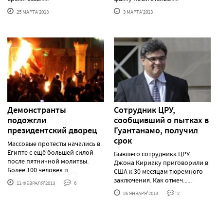
25 МАРТА'2013
3 МАРТА'2013
Демонстранты
Сотрудник ЦРУ,
подожгли
сообщивший о пытках в
президентский дворец
Гуантанамо, получил
срок
Массовые протесты начались в
Египте с ещё большей силой
Бывшего сотрудника ЦРУ
после пятничной молитвы.
Джона Кириаку приговорили в
Более 100 человек п......
США к 30 месяцам тюремного
заключения. Как отмеч......
11 ФЕВРАЛЯ'2013
6
26 ЯНВАРЯ'2013
2