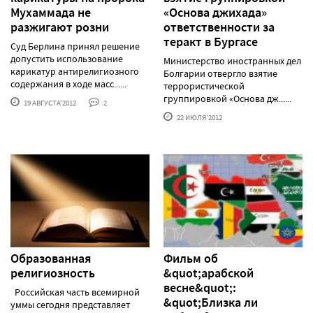
Мухаммада не
«Основа джихада»
разжигают розни
ответственности за
теракт в Бургасе
Суд Берлина принял решение
допустить использование
Министерство иностранных дел
карикатур антирелигиозного
Болгарии отвергло взятие
содержания в ходе масс......
террористической
группировкой «Основа дж......
19 АВГУСТА'2012
2
22 ИЮЛЯ'2012
Образованная
Фильм об
религиозность
&quot;арабской
весне&quot;:
Российская часть всемирной
&quot;Близка ли
уммы сегодня представляет