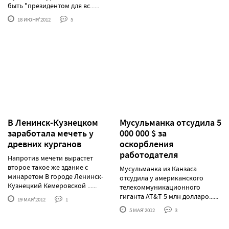
быть "президентом для вс......
18 ИЮНЯ'2012
5
В Ленинск-Кузнецком
Мусульманка отсудила 5
заработала мечеть у
000 000 $ за
древних курганов
оскорбления
работодателя
Напротив мечети вырастет
второе такое же здание с
Мусульманка из Канзаса
минаретом В городе Ленинск-
отсудила у американского
Кузнецкий Кемеровской ......
телекоммуникационного
гиганта AT&T 5 млн долларо......
19 МАЯ'2012
1
5 МАЯ'2012
3