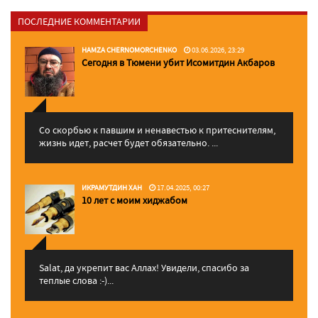
ПОСЛЕДНИЕ КОММЕНТАРИИ
HAMZA CHERNOMORCHENKO
03.06.2026, 23:29
Сегодня в Тюмени убит Исомитдин Акбаров
Со скорбью к павшим и ненавестью к притеснителям,
жизнь идет, расчет будет обязательно. ...
ИКРАМУТДИН ХАН
17.04.2025, 00:27
10 лет с моим хиджабом
Salat, да укрепит вас Аллаx! Увидели, спасибо за
теплые слова :-)...