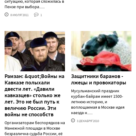
ситуацию, которая сложилась в
Пензе при выбора......
8 ИЮЛЯ'2011
1
Рамзан: &quot;Войны на
Защитники баранов -
Кавказе полыхали
лжецы и провокаторы
двести лет. «Давили
Мусульманский праздник
кавказцев» столько же
курбан-байрам имеет 1500-
лет. Это не был путь к
летнюю историю, и
величию России. Эти
воплощаемая в Москве идея
наезда н......
войны не способств
3 ДЕКАБРЯ'2010
Организаторам беспорядков на
Манежной площади в Москве
безразлична судьба России, её