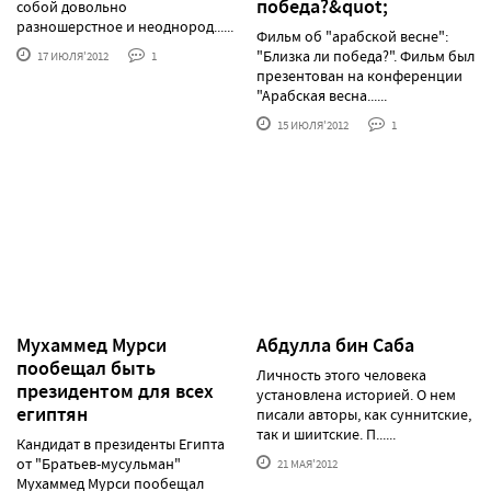
победа?&quot;
собой довольно
разношерстное и неоднород......
Фильм об "арабской весне":
"Близка ли победа?". Фильм был
17 ИЮЛЯ'2012
1
презентован на конференции
"Арабская весна......
15 ИЮЛЯ'2012
1
Мухаммед Мурси
Абдулла бин Саба
пообещал быть
Личность этого человека
президентом для всех
установлена историей. О нем
египтян
писали авторы, как суннитские,
так и шиитские. П......
Кандидат в президенты Египта
от "Братьев-мусульман"
21 МАЯ'2012
Мухаммед Мурси пообещал