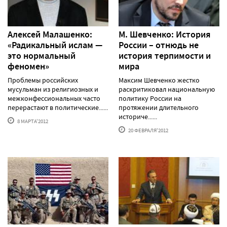
Алексей Малашенко:
М. Шевченко: История
«Радикальный ислам —
России – отнюдь не
это нормальный
история терпимости и
феномен»
мира
Проблемы российских
Максим Шевченко жестко
мусульман из религиозных и
раскритиковал национальную
межконфессиональных часто
политику России на
перерастают в политические......
протяжении длительного
историче......
8 МАРТА'2012
20 ФЕВРАЛЯ'2012