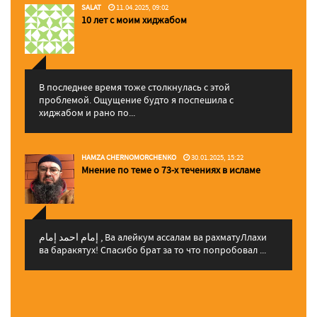
SALAT
11.04.2025, 09:02
10 лет с моим хиджабом
В последнее время тоже столкнулась с этой
проблемой. Ощущение будто я поспешила с
хиджабом и рано по...
HAMZA CHERNOMORCHENKO
30.01.2025, 15:22
Мнение по теме о 73-х течениях в исламе
إمام احمد إمام , Ва алейкум ассалам ва рахматуЛлахи
ва баракятух! Спасибо брат за то что попробовал ...