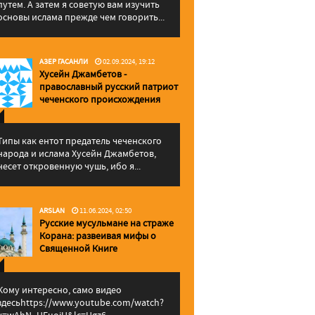
путем. А затем я советую вам изучить
основы ислама прежде чем говорить...
АЗЕР ГАСАНЛИ
02.09.2024, 19:12
Хусейн Джамбетов -
православный русский патриот
чеченского происхождения
Типы как ентот предатель чеченского
народа и ислама Хусейн Джамбетов,
несет откровенную чушь, ибо я...
ARSLAN
11.06.2024, 02:50
Русские мусульмане на страже
Корана: pазвеивая мифы о
Священной Книге
Кому интересно, само видео
здесьhttps://www.youtube.com/watch?