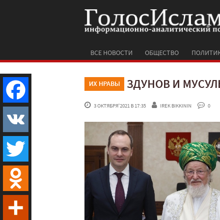
ВСЕ НОВОСТИ
ОБЩЕСТВО
ПОЛИТИ
ЗДУНОВ И МУСУ
ИХ НРАВЫ
 3 ОКТЯБРЯ'2021 В 17:35
IREK BIKKININ
 0
Facebook
VK
Twitter
Odnoklassniki