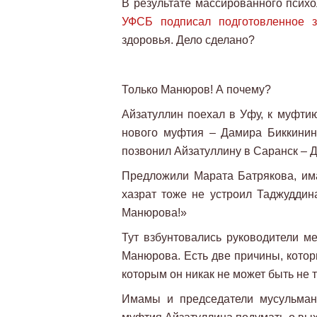
В результате массированного псих
УФСБ подписал подготовленное з
здоровья. Дело сделано?
Только Манюров! А почему?
Айзатуллин поехал в Уфу, к муфтию
нового муфтия – Дамира Биккинин
позвонил Айзатуллину в Саранск – 
Предложили Марата Батрякова, има
хазрат тоже не устроил Таджуддин
Манюрова!»
Тут взбунтовались руководители 
Манюрова. Есть две причины, котор
которым он никак не может быть не 
Имамы и председатели мусульман