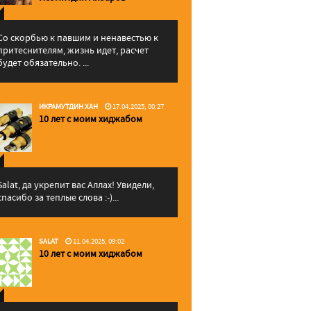
Со скорбью к павшим и ненавестью к
притеснителям, жизнь идет, расчет
будет обязательно. ...
ИКРАМУТДИН ХАН
17.04.2025, 00:27
10 лет с моим хиджабом
Salat, да укрепит вас Аллаx! Увидели,
спасибо за теплые слова :-)...
SALAT
11.04.2025, 09:02
10 лет с моим хиджабом