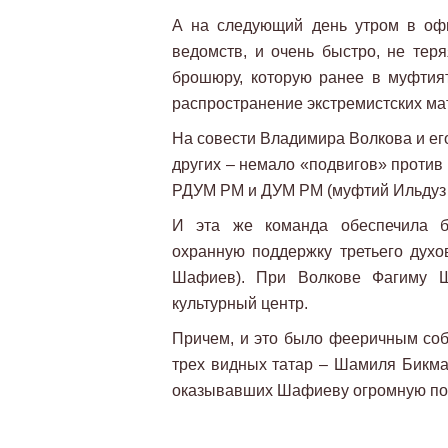
А на следующий день утром в оф
ведомств, и очень быстро, не тер
брошюру, которую ранее в муфтия
распространение экстремистских ма
На совести Владимира Волкова и ег
других – немало «подвигов» против
РДУМ РМ и ДУМ РМ (муфтий Ильдуз 
И эта же команда обеспечила б
охранную поддержку третьего дух
Шафиев). При Волкове Фагиму Ш
культурный центр.
Причем, и это было фееричным собы
трех видных татар – Шамиля Бикма
оказывавших Шафиеву огромную п