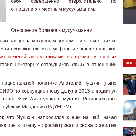
себя совершенно отвратительно по
отношению к местным мусульманам.
Отношение Волкова к мусульманам
ии расцвела махровым цветом – местные газеты,
ески публиковали исламофобские, клеветнические
ия мечетей автоматчиками во время пятничных
КОЛО
йствия некоторых сотрудников УФСБ в отношении
 национальной политике Анатолий Чушкин (ныне
СИЗО по коррупционному делу) в 2013 г. подкинул
шкаф Зяки Айзатуллина, муфтия Регионального
еспублики Мордовия (РДУМ РМ).
т, что Чушкин напросился к ним на чай, начал
оявшие в шкафу – просматривал и снова ставил на