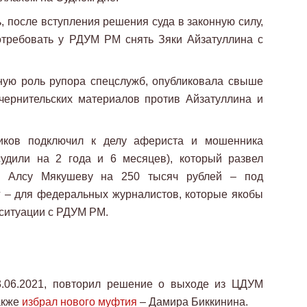
, после вступления решения суда в законную силу,
требовать у РДУМ РМ снять Зяки Айзатуллина с
ную роль рупора спецслужб, опубликовала свыше
очернительских материалов против Айзатуллина и
иков подключил к делу афериста и мошенника
удили на 2 года и 6 месяцев), который развел
та Алсу Мякушеву на 250 тысяч рублей – под
г – для федеральных журналистов, которые якобы
ситуации с РДУМ РМ.
.06.2021, повторил решение о выходе из ЦДУМ
также
избрал нового муфтия
– Дамира Биккинина.