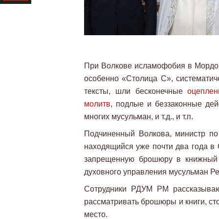
Ресурс
При Волкове исламофобия в Мордов
особенно «Столица С», систематич
тексты, шли бесконечные
оцеплен
молитв
, подлые и беззаконные де
многих мусульман, и т.д., и т.п.
Подчиненный Волкова, министр по
находящийся уже почти два года в 
запрещенную брошюру в книжный 
духовного управления мусульман Р
Сотрудники РДУМ РМ рассказываю
рассматривать брошюры и книги, ст
место.