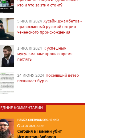
кто и что за этим стоит?
5 ИЮЛЯ'2024
Хусейн Джамбетов -
православный русский патриот
чеченского происхождения
1 ИЮЛЯ'2024
К успешным
мусульманам: прошло время
петлять
24 ИЮНЯ'2024
Посеявший ветер
пожинает бурю
ЕДНИЕ КОММЕНТАРИИ
HAMZA CHERNOMORCHENKO
03.06.2026, 23:29
Сегодня в Тюмени убит
Исомитдин Акбаров