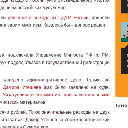
оде из ЦДУМ России, уйти от скандального муфтия
дением российских мусульман.
если
решение о выходе из ЦДУМ России
, приняли
ина своим муфтием. Казалось бы – вопрос решен.
ва, подключила Управление Минюста РФ по РМ,
вух подряд отказов в государственной регистрации
 заведено административное дело. Только по
ля Дамира Утешева
(как было заявлено на суде,
,
Айзатуллина и его муфтият признали виновными
мистских материалов.
Tweets
сячи рублей. Плюс значительные расходы на двух
отчитываться Дамир Утешев за свой клеветнический
ллахом на Судном дне.