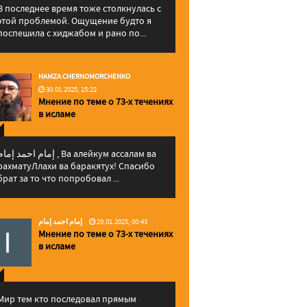
В последнее время тоже столкнулась с
этой проблемой. Ощущение будто я
поспешила с хиджабом и рано по...
HAMZA CHERNOMORCHENKO
30.01.2025, 15:22
Мнение по теме о 73-х течениях
в исламе
إمام احمد إما , Ва алейкум ассалам ва
рахматуЛлахи ва баракятух! Спасибо
брат за то что попробовал ...
إمام احمد إمام
29.01.2025, 00:43
Мнение по теме о 73-х течениях
в исламе
Мир тем кто последовал прямым