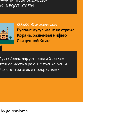
v=wAhN_UEuojU&lc=Ugz6-
h0nMPQWTip7AZ94...
KRR AKK
09.06.2024, 18:56
Русские мусульмане на страже
Корана: pазвеивая мифы о
Священной Книге
Пусть Аллах дарует нашим братьям
лучшее месть в раю. Не только Али и
Иса стоят за этими прекрасными ...
 by golosislama