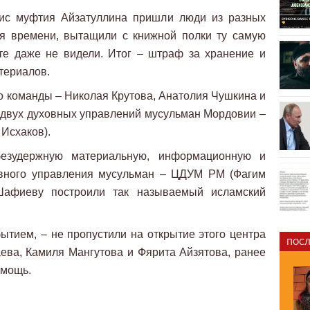
ис муфтия Айзатуллина пришли люди из разных
яя времени, вытащили с книжной полки ту самую
те даже не видели. Итог – штраф за хранение и
териалов.
о команды – Николая Крутова, Анатолия Чушкина и
 двух духовных управлений мусульман Мордовии –
Исхаков).
езудержную материальную, информационную и
овного управления мусульман – ЦДУМ РМ (Фагим
афиеву построили так называемый исламский
тием, – не пропустили на открытие этого центра
ПОСЛ
ева, Камиля Мангутова и Фярита Айзятова, ранее
омощь.