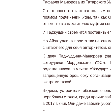
Рафаэля Манюрова из Татарского У
Со стороны это кажется полным но
прямом подчинении Уфы, так как 
отчего-то в заместителях муфтия со
И Таджуддин стремится поставить 
Но Айзатуллина просто так не сним
считают его для себя авторитетом, о
К делу Таджуддина-Манюрова (за
сотрудники Мордовского УФСБ.
родственников, в мечети «Ускудар» 
запрещенную брошюрку организации
экстремистской.
Видимо, устроители обысков очень
нерабочим столом, среди прочих за
в 2017 г. книг. Они даже забыли убр