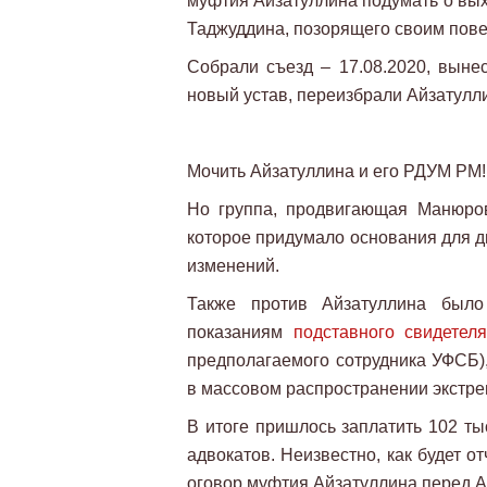
муфтия Айзатуллина подумать о вых
Таджуддина, позорящего своим пове
Собрали съезд – 17.08.2020, вын
новый устав, переизбрали Айзатулл
Мочить Айзатуллина и его РДУМ РМ!
Но группа, продвигающая Манюро
которое придумало основания для д
изменений.
Также против Айзатуллина было
показаниям
подставного свидете
предполагаемого сотрудника УФСБ)
в массовом распространении экстре
В итоге пришлось заплатить 102 ты
адвокатов. Неизвестно, как будет 
оговор муфтия Айзатуллина перед А