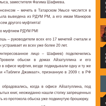
мыса, заместителя Фагима Шафиева.
нсенсом – мечеть в Татарском Умысе числится в
была выведена из РДУМ РМ, а его имам Манюров
всем другого муфтията!
его муфтием РДУМ РМ!
ешь – руководители всех его 17 мечетей считали и
н устраивает их всех уже более 20 лет.
م
интересованное лицо – Шафиев) подключились
 Провели обыски в домах Айзатуллина и его
и в офисе муфтия, везде подкидывали одну и ту же
 «Таблиги Джамаат», признанную в 2009 г. в РФ
 обрадовались, когда в офисе Айзатуллина, под
бытых книг, неожиданно нашли стопку запрещенных
ать из протокола обыска уже подкинутую брошюрку.