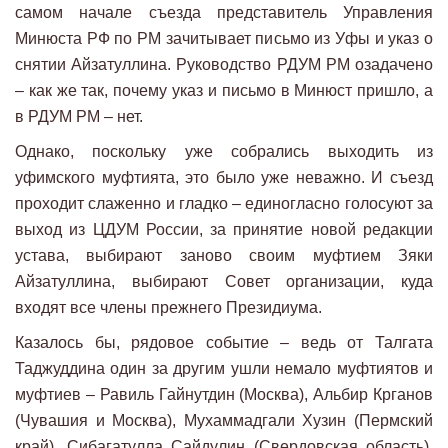
самом начале съезда представитель Управления
Минюста РФ по РМ зачитывает письмо из Уфы и указ о
снятии Айзатуллина. Руководство РДУМ РМ озадачено
– как же так, почему указ и письмо в Минюст пришло, а
в РДУМ РМ – нет.
Однако, поскольку уже собрались выходить из
уфимского муфтията, это было уже неважно. И съезд
проходит слаженно и гладко – единогласно голосуют за
выход из ЦДУМ России, за принятие новой редакции
устава, выбирают заново своим муфтием Зяки
Айзатуллина, выбирают Совет организации, куда
входят все члены прежнего Президиума.
Казалось бы, рядовое событие – ведь от Талгата
Таджуддина один за другим ушли немало муфтиятов и
муфтиев – Равиль Гайнутдин (Москва), Альбир Крганов
(Чувашия и Москва), Мухаммадгали Хузин (Пермский
край), Сибагатулла Сайдулин (Свердовская область),