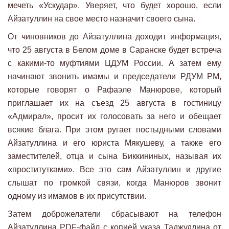
мечеть «Ускудар». Уверяет, что будет хорошо, если
Айзатуллин на свое место назначит своего сына.
От чиновников до Айзатуллина доходит информация,
что 25 августа в Белом доме в Саранске будет встреча
с какими-то муфтиями ЦДУМ России. А затем ему
начинают звонить имамы и председатели РДУМ РМ,
которые говорят о Рафаэле Манюрове, который
приглашает их на съезд 25 августа в гостиницу
«Адмирал», просит их голосовать за него и обещает
всякие блага. При этом ругает постыдными словами
Айзатуллина и его юриста Мякушеву, а также его
заместителей, отца и сына Биккининых, называя их
«проститутками». Все это сам Айзатуллин и другие
слышат по громкой связи, когда Манюров звонит
одному из имамов в их присутствии.
Затем доброжелатели сбрасывают на телефон
Айзатуллина PDF-файл с копией указа Таджуддина от