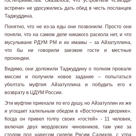
гостеприимства. Оказалось, что устроители «съезда-
встречи» не удосужились дать обед в честь посланцев
Таджуддина.
Понятно, что не из-за еды они позвонили. Просто они
поняли, что на самом деле никакого раскола нет, и что
мусульмане РДУМ РМ и их имамы – за Айзатуллина,
что бы ни говорили заезжие гости и местные
прохиндеи.
Видимо, они доложили Таджуддину о полном провале
миссии и получили новое задание – попытаться
уболтать муфтия Айзатуллина и побудить его к
возврату в ЦДУМ России.
Эти муфтии приехали по его душу, но Айзатуллин их же
и угощает халяльным обедом в «Восточном дворике».
Когда он привел толпу своих «гостей» - 11 человек,
включая двух мордовских чиновников, там уже за
столом под навесом сидели Рясим Салихов, с утра