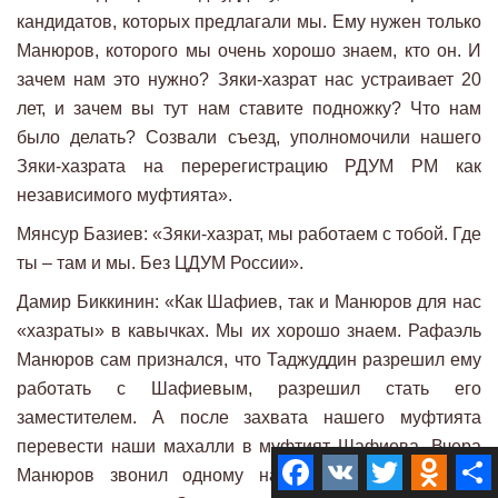
кандидатов, которых предлагали мы. Ему нужен только
Манюров, которого мы очень хорошо знаем, кто он. И
зачем нам это нужно? Зяки-хазрат нас устраивает 20
лет, и зачем вы тут нам ставите подножку? Что нам
было делать? Созвали съезд, уполномочили нашего
Зяки-хазрата на перерегистрацию РДУМ РМ как
независимого муфтията».
Мянсур Базиев: «Зяки-хазрат, мы работаем с тобой. Где
ты – там и мы. Без ЦДУМ России».
Дамир Биккинин: «Как Шафиев, так и Манюров для нас
«хазраты» в кавычках. Мы их хорошо знаем. Рафаэль
Манюров сам признался, что Таджуддин разрешил ему
работать с Шафиевым, разрешил стать его
заместителем. А после захвата нашего муфтията
перевести наши махалли в муфтият Шафиева. Вчера
Facebook
VK
Twitter
Odnokla
Манюров звонил одному нашему имаму, обзывал