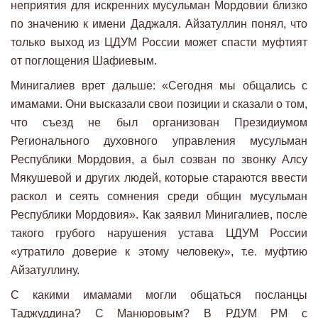
неприятия для искренних мусульман Мордовии близко
по значению к имени Даджаля. Айзатуллин понял, что
только выход из ЦДУМ России может спасти муфтият
от поглощения Шафиевым.
Минигалиев врет дальше: «Сегодня мы общались с
имамами. Они высказали свои позиции и сказали о том,
что съезд не был организован Президиумом
Регионального духовного управления мусульман
Республики Мордовия, а был созван по звонку Алсу
Мякушевой и других людей, которые стараются ввести
раскол и сеять сомнения среди общин мусульман
Республики Мордовия». Как заявил Минигалиев, после
такого грубого нарушения устава ЦДУМ России
«утратило доверие к этому человеку», т.е. муфтию
Айзатуллину.
С какими имамами могли общаться посланцы
Таджуддина? С Манюровым? В РДУМ РМ с