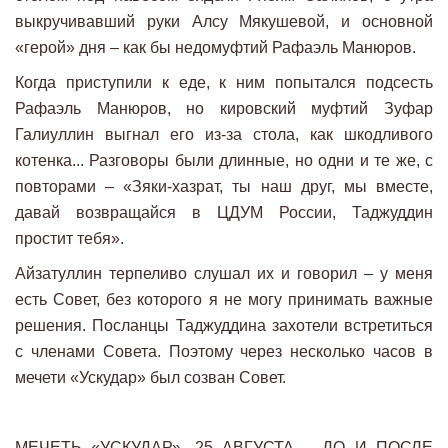
выкручивавший руки Алсу Мякушевой, и основной
«герой» дня – как бы недомуфтий Рафаэль Манюров.
Когда приступили к еде, к ним попытался подсесть
Рафаэль Манюров, но кировский муфтий Зуфар
Галиуллин выгнал его из-за стола, как шкодливого
котенка... Разговоры были длинные, но одни и те же, с
повторами – «Зяки-хазрат, ты наш друг, мы вместе,
давай возвращайся в ЦДУМ России, Таджуддин
простит тебя».
Айзатуллин терпеливо слушал их и говорил – у меня
есть Совет, без которого я не могу принимать важные
решения. Посланцы Таджуддина захотели встретиться
с членами Совета. Поэтому через несколько часов в
мечети «Ускудар» был созван Совет.
МЕЧЕТЬ «УСКУДАР», 25 АВГУСТА – ДО И ПОСЛЕ