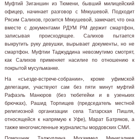
Муфтий Зиганшин из Тюмени, бывший милицейский
офицер, начинает разговор с Мякушевой. Подходит
Рясим Салихов, грозится Мякушевой, замечает, что она
вместе с документами РДУМ РМ держит смартфон,
записывая происходящее. Салихов пытается
выкрутить руку девушки, вырывает документы, но не
смартфон. Муфтии Таджуддина невозмутимо смотрят,
как Салихов применяет насилие по отношению к
покрытой мусульманке.
На «съезде-встрече-собрании», кроме уфимской
делегации, участвуют сам без пяти минут муфтий
Рафаэль Манюров (без тюбетейки и в узеньких
брючках), Рашид Торпищев (председатель местной
религиозной организации села Татарская Пишля,
относящейся к напрямую к Уфе), Марат Батряков, а
также многочисленные журналисты мордовских СМИ.
Помощник Таджуддина Мухаммед Минигалиев