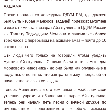
АХШАМА
После провала со «съездом» РДУМ РМ, где должен
был быть избран Манюров, задачей приезжих муфтиев
и иже с ними стал возврат Айзатуллина в ЦДУМ России
- к Талгату Таджуддину. Чем они и занимались более
трех часов с перерывом на ахшам-намаз – почти до 10
часов вечера.
Эти люди чего только не говорили, чтобы убедить
муфтия Айзатуллина. С ними были и те самые два
мордовских чиновника - но они были как опущенные в
воду. Было понятно, что завтра они ждут пенделей от
начальства за срыв «съезда».
Теперь Минигалиев и его компаньоны «забыли» свои
утренние упреки и обвинения в адрес Айзатуллина,
теперь они начали петь песни о вечной дружбе по
руководством непогрешимого «шейх-уль-ислама»