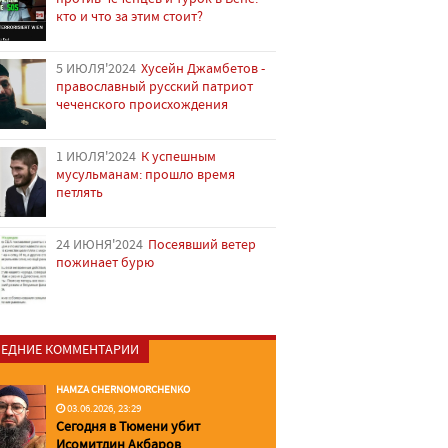
кто и что за этим стоит?
5 ИЮЛЯ'2024
Хусейн Джамбетов -
православный русский патриот
чеченского происхождения
1 ИЮЛЯ'2024
К успешным
мусульманам: прошло время
петлять
24 ИЮНЯ'2024
Посеявший ветер
пожинает бурю
ЕДНИЕ КОММЕНТАРИИ
HAMZA CHERNOMORCHENKO
03.06.2026, 23:29
Сегодня в Тюмени убит
Исомитдин Акбаров