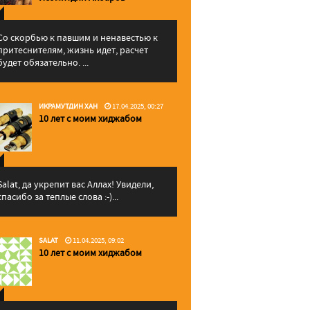
Со скорбью к павшим и ненавестью к
притеснителям, жизнь идет, расчет
будет обязательно. ...
ИКРАМУТДИН ХАН
17.04.2025, 00:27
10 лет с моим хиджабом
Salat, да укрепит вас Аллаx! Увидели,
спасибо за теплые слова :-)...
SALAT
11.04.2025, 09:02
10 лет с моим хиджабом