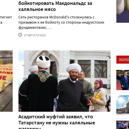
бойкотировать Макдональдс за
халяльное мясо
стигнет
Сеть ресторанов McDonald's столкнулась с
на
призывом к ее бойкоту со стороны индуистских
фундаменталис......
27 АВГУСТА'2019
КОЛО
Асадитский муфтий заявил, что
Татарстану не нужны халяльные
магазины