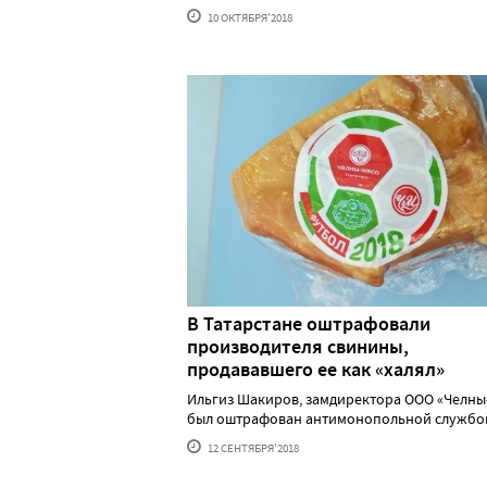
10 ОКТЯБРЯ'2018
В Татарстане оштрафовали
производителя свинины,
продававшего ее как «халял»
Ильгиз Шакиров, замдиректора ООО «Челны
был оштрафован антимонопольной службой р
12 СЕНТЯБРЯ'2018