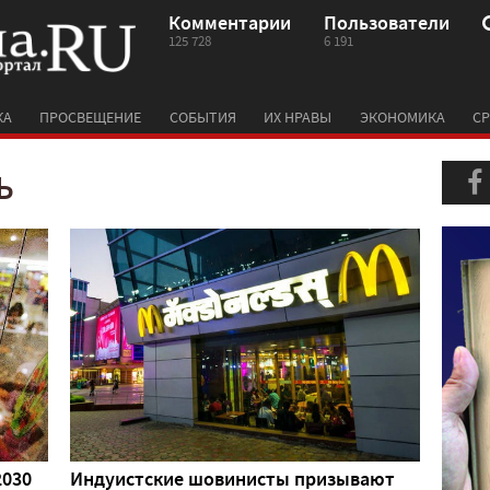
Комментарии
Пользователи
125 728
6 191
КА
ПРОСВЕЩЕНИЕ
СОБЫТИЯ
ИХ НРАВЫ
ЭКОНОМИКА
СР
Ь
2030
Индуистские шовинисты призывают