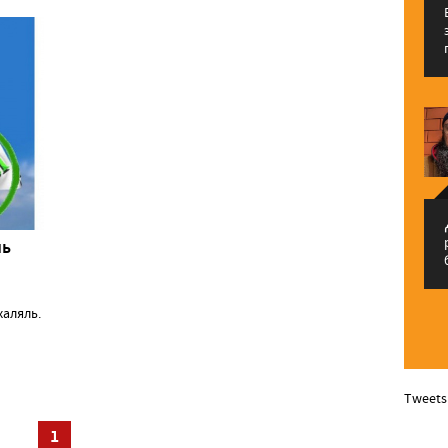
م
ль
аляль.
Tweets
1