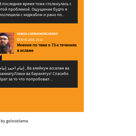
В последнее время тоже столкнулась с
этой проблемой. Ощущение будто я
поспешила с хиджабом и рано по...
HAMZA CHERNOMORCHENKO
30.01.2025, 15:22
Мнение по теме о 73-х течениях
в исламе
إمام احمد إما , Ва алейкум ассалам ва
рахматуЛлахи ва баракятух! Спасибо
брат за то что попробовал ...
 by golosislama