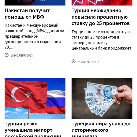
Пакистан получит
Турция неожиданно
помощь от МВФ
повысила процентную
ставку до 25 процентов
Пакистан и Международный
валютный фонд (МВФ) достигли
Турция повысила процентную
предварительной
ставку до 25 процентов в
договоренности о выделении
четверг, поскольку
70......
центральный банк продолжает
......
16 НОЯБРЯ'2023
24 АВГУСТА'2023
Турция резко
Турецкая лира упала до
уменьшила импорт
исторического
российской продукции
минимума