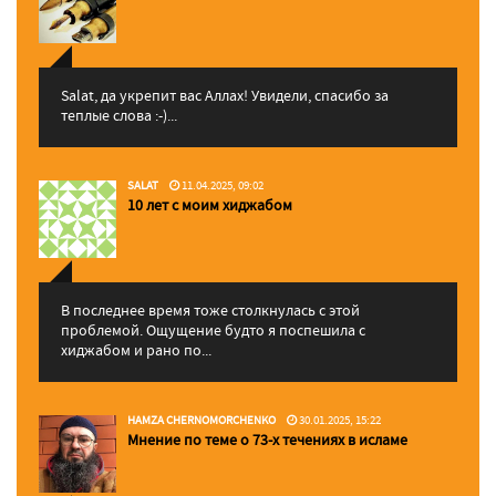
Salat, да укрепит вас Аллаx! Увидели, спасибо за
теплые слова :-)...
SALAT
11.04.2025, 09:02
10 лет с моим хиджабом
В последнее время тоже столкнулась с этой
проблемой. Ощущение будто я поспешила с
хиджабом и рано по...
HAMZA CHERNOMORCHENKO
30.01.2025, 15:22
Мнение по теме о 73-х течениях в исламе