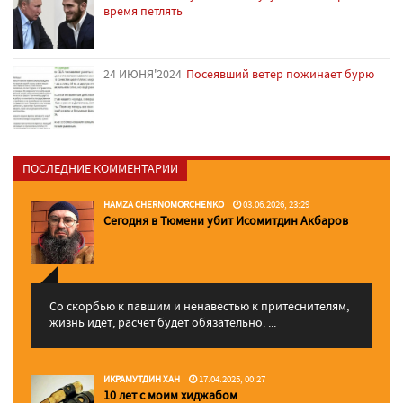
время петлять
24 ИЮНЯ'2024
Посеявший ветер пожинает бурю
ПОСЛЕДНИЕ КОММЕНТАРИИ
HAMZA CHERNOMORCHENKO
03.06.2026, 23:29
Сегодня в Тюмени убит Исомитдин Акбаров
Со скорбью к павшим и ненавестью к притеснителям,
жизнь идет, расчет будет обязательно. ...
ИКРАМУТДИН ХАН
17.04.2025, 00:27
10 лет с моим хиджабом