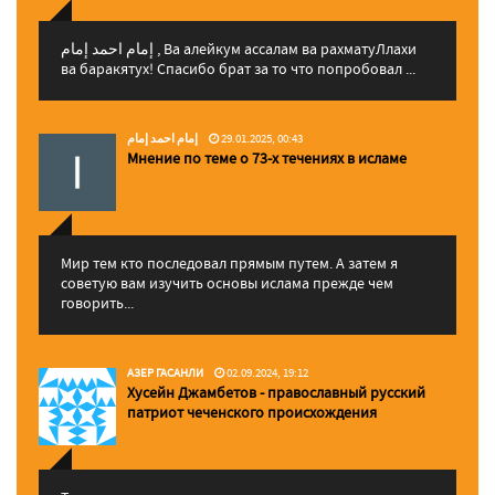
إمام احمد إمام , Ва алейкум ассалам ва рахматуЛлахи
ва баракятух! Спасибо брат за то что попробовал ...
إمام احمد إمام
29.01.2025, 00:43
Мнение по теме о 73-х течениях в исламе
Мир тем кто последовал прямым путем. А затем я
советую вам изучить основы ислама прежде чем
говорить...
АЗЕР ГАСАНЛИ
02.09.2024, 19:12
Хусейн Джамбетов - православный русский
патриот чеченского происхождения