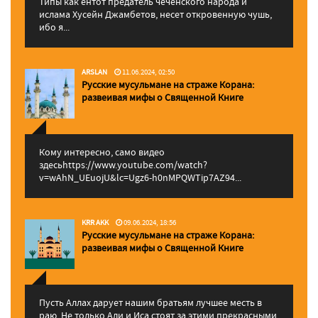
Типы как ентот предатель чеченского народа и
ислама Хусейн Джамбетов, несет откровенную чушь,
ибо я...
ARSLAN
11.06.2024, 02:50
Русские мусульмане на страже Корана:
pазвеивая мифы о Священной Книге
Кому интересно, само видео
здесьhttps://www.youtube.com/watch?
v=wAhN_UEuojU&lc=Ugz6-h0nMPQWTip7AZ94...
KRR AKK
09.06.2024, 18:56
Русские мусульмане на страже Корана:
pазвеивая мифы о Священной Книге
Пусть Аллах дарует нашим братьям лучшее месть в
раю. Не только Али и Иса стоят за этими прекрасными