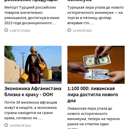
Импорт Турцией российских
Турецкая лира упала до нового
товаров значительно
исторического минимума — на
уменьшился, достигнув в июне
торгах в пятницу доллар
2023 года досанкционного......
впервые сто......
2 АВГУСТА'2023
23 ИЮНЯ'2023
Экономика Афганистана
1:100 000: ливанская
близка к краху - ООН
лира достигла нового
дна
Почти 34 миллиона афганцев
живут в нищете, а экономика
Ливанская лира упала до
страны находится на грани
нового исторического
краха, согласно но......
минимума, теперь на черном
рынке на отметке один
19 АПРЕЛЯ'2023