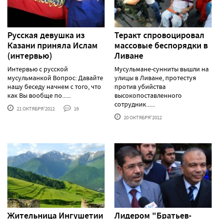
Русская девушка из
Теракт спровоцировал
Казани приняла Ислам
массовые беспорядки в
(интервью)
Ливане
Интервью с русской
Мусульмане-сунниты вышли на
мусульманкой Вопрос: Давайте
улицы в Ливане, протестуя
нашу беседу начнем с того, что
против убийства
как Вы вообще по......
высокопоставленного
сотрудник......
21 ОКТЯБРЯ'2012
16
20 ОКТЯБРЯ'2012
Жительница Ингушетии
Лидером "Братьев-