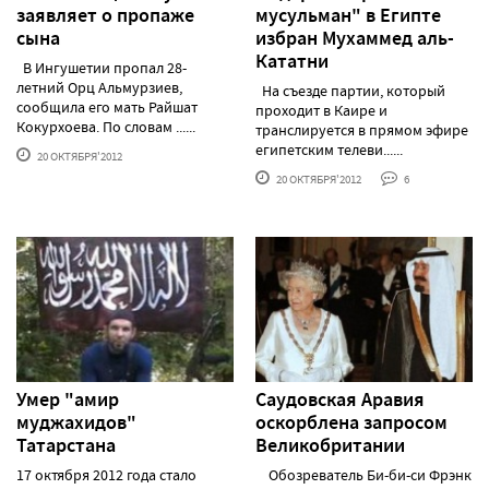
заявляет о пропаже
мусульман" в Египте
сына
избран Мухаммед аль-
Кататни
В Ингушетии пропал 28-
летний Орц Альмурзиев,
На съезде партии, который
сообщила его мать Райшат
проходит в Каире и
Кокурхоева. По словам ......
транслируется в прямом эфире
египетским телеви......
20 ОКТЯБРЯ'2012
20 ОКТЯБРЯ'2012
6
Умер "амир
Саудовская Аравия
муджахидов"
оскорблена запросом
Татарстана
Великобритании
17 октября 2012 года стало
Обозреватель Би-би-си Фрэнк