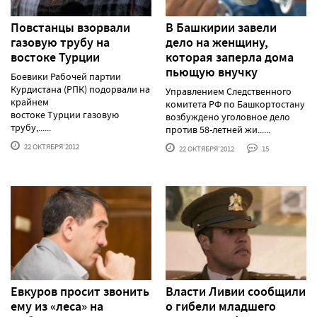
Повстанцы взорвали
В Башкирии завели
газовую трубу на
дело на женщину,
востоке Турции
которая заперла дома
пьющую внучку
Боевики Рабочей партии
Курдистана (РПК) подорвали на
Управлением Следственного
крайнем
комитета РФ по Башкортостану
востоке Турции газовую
возбуждено уголовное дело
трубу,......
против 58-летней жи......
22 ОКТЯБРЯ'2012
22 ОКТЯБРЯ'2012
15
Евкуров просит звонить
Власти Ливии сообщили
ему из «леса» на
о гибели младшего