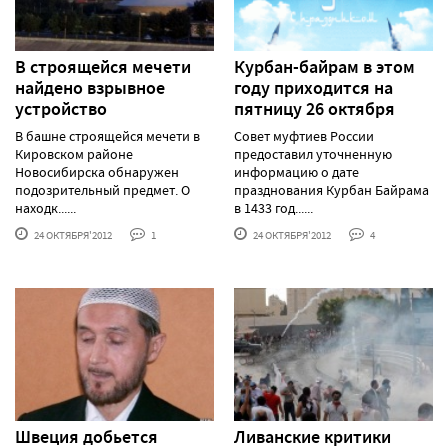
В строящейся мечети
Курбан-байрам в этом
найдено взрывное
году приходится на
устройство
пятницу 26 октября
В башне строящейся мечети в
Совет муфтиев России
Кировском районе
предоставил уточненную
Новосибирска обнаружен
информацию о дате
подозрительный предмет. О
празднования Курбан Байрама
находк......
в 1433 год......
24 ОКТЯБРЯ'2012
1
24 ОКТЯБРЯ'2012
4
Швеция добьется
Ливанские критики