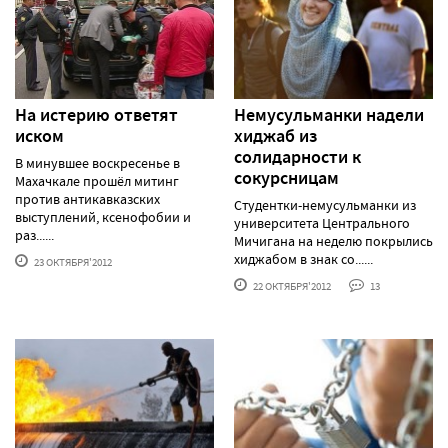
На истерию ответят
Немусульманки надели
иском
хиджаб из
солидарности к
В минувшее воскресенье в
сокурсницам
Махачкале прошёл митинг
против антикавказских
Студентки-немусульманки из
выступлений, ксенофобии и
университета Центрального
раз......
Мичигана на неделю покрылись
хиджабом в знак со......
23 ОКТЯБРЯ'2012
22 ОКТЯБРЯ'2012
13