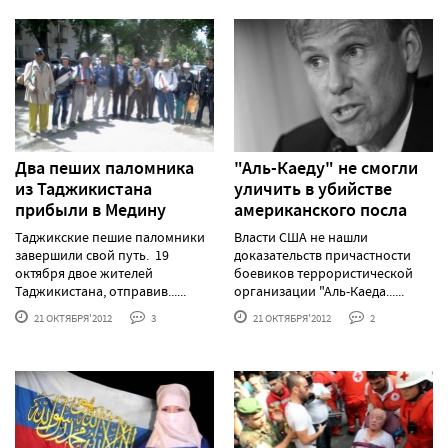
Два пеших паломника
"Аль-Каеду" не смогли
из Таджикистана
уличить в убийстве
прибыли в Медину
американского посла
Таджикские пешие паломники
Власти США не нашли
завершили свой путь. 19
доказательств причастности
октября двое жителей
боевиков террористической
Таджикистана, отправив......
организации "Аль-Каеда......
21 ОКТЯБРЯ'2012
3
21 ОКТЯБРЯ'2012
2