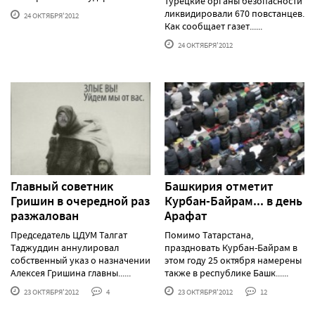
турецкие органы безопасности
ликвидировали 670 повстанцев.
24 ОКТЯБРЯ'2012
Как сообщает газет......
24 ОКТЯБРЯ'2012
Главный советник
Башкирия отметит
Гришин в очередной раз
Курбан-Байрам... в день
разжалован
Арафат
Председатель ЦДУМ Талгат
Помимо Татарстана,
Таджуддин аннулировал
праздновать Курбан-Байрам в
собственный указ о назначении
этом году 25 октября намерены
Алексея Гришина главны......
также в республике Башк......
23 ОКТЯБРЯ'2012
4
23 ОКТЯБРЯ'2012
12