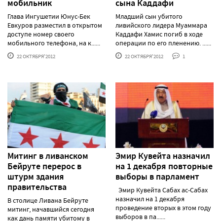
мобильник
сына Каддафи
Глава Ингушетии Юнус-Бек
Младший сын убитого
Евкуров разместил в открытом
ливийского лидера Муаммара
доступе номер своего
Каддафи Хамис погиб в ходе
мобильного телефона, на к......
операции по его пленению. ......
22 ОКТЯБРЯ'2012
22 ОКТЯБРЯ'2012
1
Митинг в ливанском
Эмир Кувейта назначил
Бейруте перерос в
на 1 декабря повторные
штурм здания
выборы в парламент
правительства
Эмир Кувейта Сабах ас-Сабах
назначил на 1 декабря
В столице Ливана Бейруте
проведение вторых в этом году
митинг, начавшийся сегодня
выборов в па......
как дань памяти убитому в