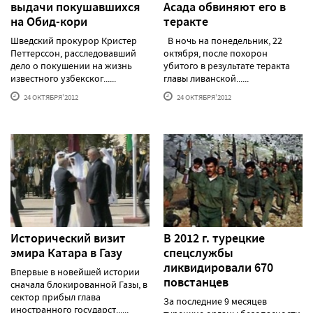
выдачи покушавшихся
Асада обвиняют его в
на Обид-кори
теракте
Шведский прокурор Кристер
В ночь на понедельник, 22
Петтерссон, расследовавший
октября, после похорон
дело о покушении на жизнь
убитого в результате теракта
известного узбекског......
главы ливанской......
24 ОКТЯБРЯ'2012
24 ОКТЯБРЯ'2012
Исторический визит
В 2012 г. турецкие
эмира Катара в Газу
спецслужбы
ликвидировали 670
Впервые в новейшей истории
повстанцев
сначала блокированной Газы, в
сектор прибыл глава
За последние 9 месяцев
иностранного государст......