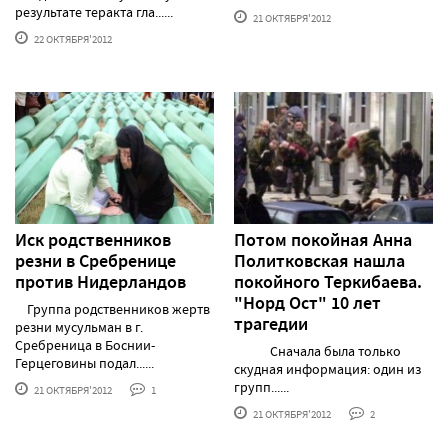
результате теракта гла......
21 ОКТЯБРЯ'2012
22 ОКТЯБРЯ'2012
Иск родственников
Потом покойная Анна
резни в Сребренице
Политковская нашла
против Нидерландов
покойного Теркибаева.
"Норд Ост" 10 лет
Группа родственников жертв
трагедии
резни мусульман в г.
Сребреница в Боснии-
Сначала была только
Герцеговины подал......
скудная информация: один из
групп......
21 ОКТЯБРЯ'2012
1
21 ОКТЯБРЯ'2012
2