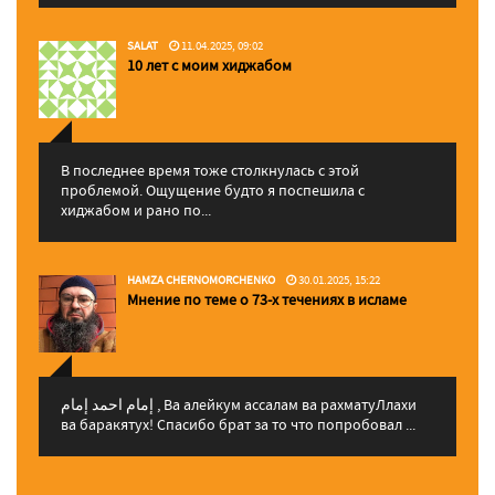
SALAT
11.04.2025, 09:02
10 лет с моим хиджабом
В последнее время тоже столкнулась с этой
проблемой. Ощущение будто я поспешила с
хиджабом и рано по...
HAMZA CHERNOMORCHENKO
30.01.2025, 15:22
Мнение по теме о 73-х течениях в исламе
إمام احمد إمام , Ва алейкум ассалам ва рахматуЛлахи
ва баракятух! Спасибо брат за то что попробовал ...