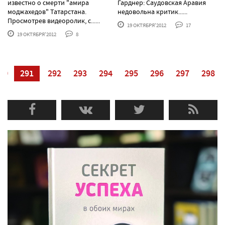
известно о смерти "амира
Гарднер: Саудовская Аравия
моджахедов" Татарстана.
недовольна критик......
Просмотрев видеоролик, с......
19 ОКТЯБРЯ'2012
17
19 ОКТЯБРЯ'2012
8
90
291
292
293
294
295
296
297
298