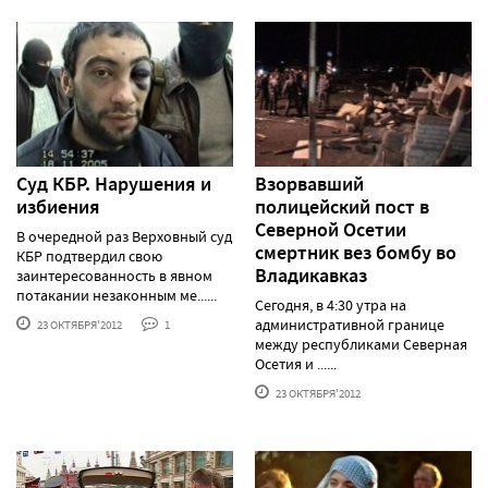
Суд КБР. Нарушения и
Взорвавший
избиения
полицейский пост в
Северной Осетии
В очередной раз Верховный суд
смертник вез бомбу во
КБР подтвердил свою
Владикавказ
заинтересованность в явном
потакании незаконным ме......
Сегодня, в 4:30 утра на
административной границе
23 ОКТЯБРЯ'2012
1
между республиками Северная
Осетия и ......
23 ОКТЯБРЯ'2012