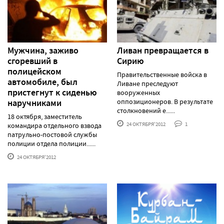
Мужчина, заживо
Ливан превращается в
сгоревший в
Сирию
полицейском
Правительственные войска в
автомобиле, был
Ливане преследуют
пристегнут к сиденью
вооруженных
наручниками
оппозиционеров. В результате
столкновений е......
18 октября, заместитель
24 ОКТЯБРЯ'2012
1
командира отдельного взвода
патрульно-постовой службы
полиции отдела полиции......
24 ОКТЯБРЯ'2012