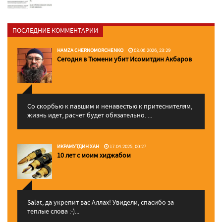
ПОСЛЕДНИЕ КОММЕНТАРИИ
HAMZA CHERNOMORCHENKO
03.06.2026, 23:29
Сегодня в Тюмени убит Исомитдин Акбаров
Со скорбью к павшим и ненавестью к притеснителям,
жизнь идет, расчет будет обязательно. ...
ИКРАМУТДИН ХАН
17.04.2025, 00:27
10 лет с моим хиджабом
Salat, да укрепит вас Аллаx! Увидели, спасибо за
теплые слова :-)...