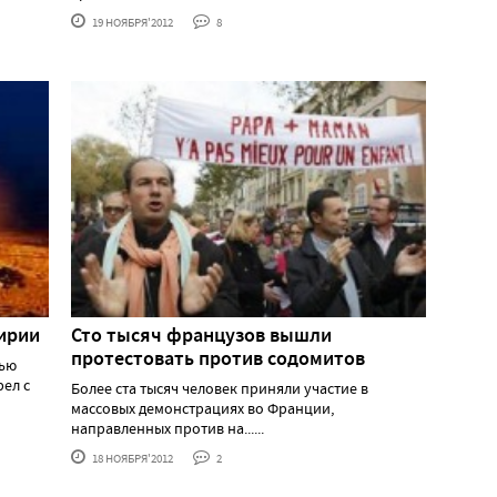
19 НОЯБРЯ'2012
8
Сирии
Сто тысяч французов вышли
протестовать против cодомитов
чью
ел с
Более ста тысяч человек приняли участие в
массовых демонстрациях во Франции,
направленных против на......
18 НОЯБРЯ'2012
2