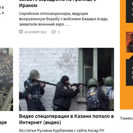
Ираком
 в
 а
Сирийские оппозиционеры, ведущие
вооруженную борьбу с войсками Башара Асада,
захватили военный аэро......
20 НОЯБРЯ'2012
5
م
Видео спецоперации в Казани попало в
Tweets
ире
Интернет (видео)
Из статьи Руслана Курбанова с сайта Ансар.РУ: