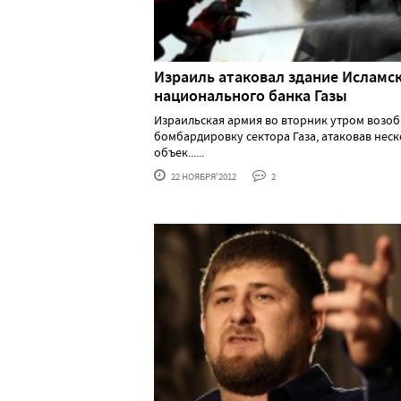
Израиль атаковал здание Исламс
национального банка Газы
Израильская армия во вторник утром возо
бомбардировку сектора Газа, атаковав нес
объек......
22 НОЯБРЯ'2012
2