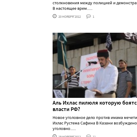
столкновения между полицией и демонстра
В настоящее врем......
20 НОЯБРЯ'2012
1
Аль Ихлас пилюля которую боятс
власти РФ?
Новое уголовное дело против имама мечети
Ихлас Рустема Сафина В Казани возбуждено
уголовно......
19 НОЯБРЯ'2012
11