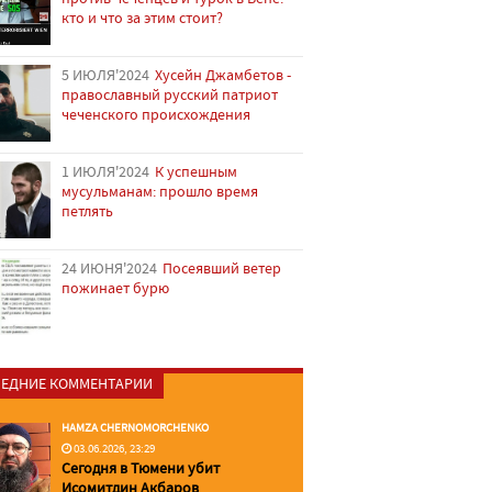
кто и что за этим стоит?
5 ИЮЛЯ'2024
Хусейн Джамбетов -
православный русский патриот
чеченского происхождения
1 ИЮЛЯ'2024
К успешным
мусульманам: прошло время
петлять
24 ИЮНЯ'2024
Посеявший ветер
пожинает бурю
ЕДНИЕ КОММЕНТАРИИ
HAMZA CHERNOMORCHENKO
03.06.2026, 23:29
Сегодня в Тюмени убит
Исомитдин Акбаров