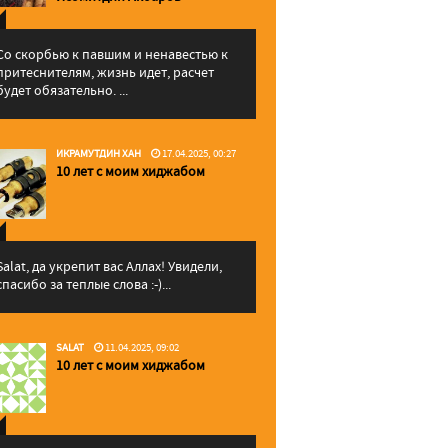
Со скорбью к павшим и ненавестью к
притеснителям, жизнь идет, расчет
будет обязательно. ...
ИКРАМУТДИН ХАН
17.04.2025, 00:27
10 лет с моим хиджабом
Salat, да укрепит вас Аллаx! Увидели,
спасибо за теплые слова :-)...
SALAT
11.04.2025, 09:02
10 лет с моим хиджабом