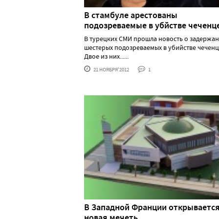
В стамбуле арестованы
подозреваемые в убйстве чеченц
В турецких СМИ прошла новость о задержа
шестерых подозреваемых в убийстве чеченц
Двое из них......
21 НОЯБРЯ'2012
1
В Западной Франции открываетс
новая мечеть