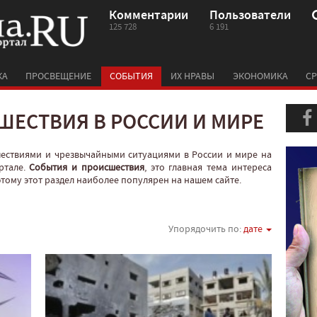
Комментарии
Пользователи
125 728
6 191
КА
ПРОСВЕЩЕНИЕ
СОБЫТИЯ
ИХ НРАВЫ
ЭКОНОМИКА
СР
ШЕСТВИЯ В РОССИИ И МИРЕ
шествиями и чрезвычайными ситуациями в России и мире на
ртале.
События и происшествия
, это главная тема интереса
оэтому этот раздел наиболее популярен на нашем сайте.
Упорядочить по:
дате