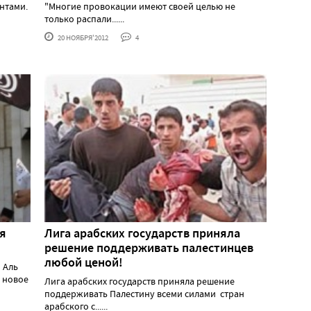
нтами.
"Многие провокации имеют своей целью не
только распали......
20 НОЯБРЯ'2012
4
я
Лига арабских государств приняла
решение поддерживать палестинцев
любой ценой!
 Аль
 новое
Лига арабских государств приняла решение
поддерживать Палестину всеми силами стран
арабского с......