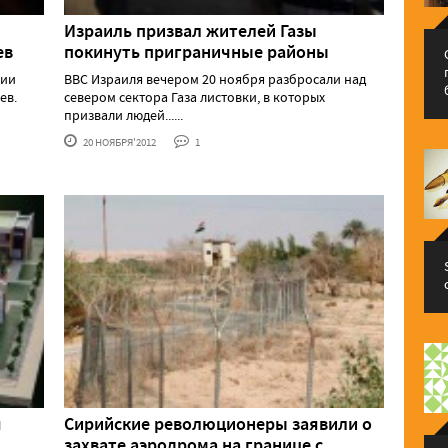
Израиль призвал жителей Газы
ев
покинуть приграничные районы
нии
ВВС Израиля вечером 20 ноября разбросали над
ев.
севером сектора Газа листовки, в которых
призвали людей......
20 НОЯБРЯ'2012
1
я
Сирийские революционеры заявили о
захвате аэродрома на границе с