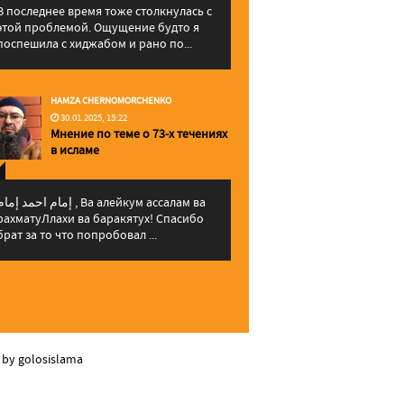
В последнее время тоже столкнулась с
этой проблемой. Ощущение будто я
поспешила с хиджабом и рано по...
HAMZA CHERNOMORCHENKO
30.01.2025, 15:22
Мнение по теме о 73-х течениях
в исламе
إمام احمد إما , Ва алейкум ассалам ва
рахматуЛлахи ва баракятух! Спасибо
брат за то что попробовал ...
 by golosislama