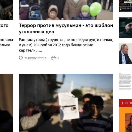
кого
Террор против мусульман - это шаблон
уголовных дел
бновила
Ранним утром ( трудятся, не покладая рук, и ночью,
колько
и днем) 20 ноября 2012 года башкирские
каратели,......
21 НОЯБРЯ'2012
9
ПОСЛ