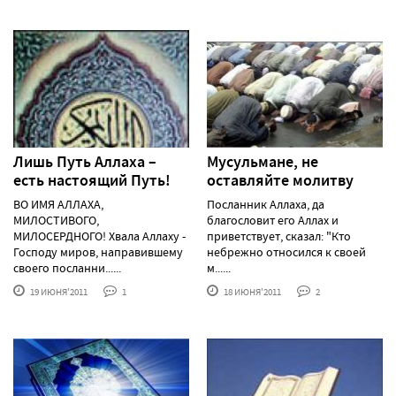
Лишь Путь Аллаха –
Мусульмане, не
есть настоящий Путь!
оставляйте молитву
ВО ИМЯ АЛЛАХА,
Посланник Аллаха, да
МИЛОСТИВОГО,
благословит его Аллах и
МИЛОСЕРДНОГО! Хвала Аллаху -
приветствует, сказал: "Кто
Господу миров, направившему
небрежно относился к своей
своего посланни......
м......
19 ИЮНЯ'2011
1
18 ИЮНЯ'2011
2