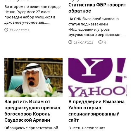
Статистика ФБР говорит
Во втором по величине городе
обратное
Чечни Гудермесе 27 июля
проведен набор учащихся в
На CNN была опубликована
духовное учебное зав......
статья под названием
«Исследование: угроза
29 ИЮЛЯ'2011
мусульманско-американског......
28 ИЮЛЯ'2011
6
Защитить Ислам от
В преддверии Рамазана
предрассудков призвал
Yahoo открыл
богословов Король
специализированный
Саудовской Аравии
сайт
Обращаясь с приветственной
В честь наступления