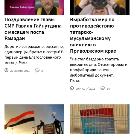
Поздравление главы
Выработка мер по
СМР Равиля Гайнутдина
противодействию
с месяцем поста
татарско-
Рамадан
мусульманскому
влиянию в
Дорогие сограждане, россияне,
Приволжском крае
единоверцы, братья и сестры! В
первый день Благословенного
"Не стал бездарно тратить
месяца Рама......
выходные дни. Отсканировал и
профайнридил очень
29 ИЮЛЯ'2011
8
любопытный документ.
Пытал......
29 ИЮЛЯ'2011
14