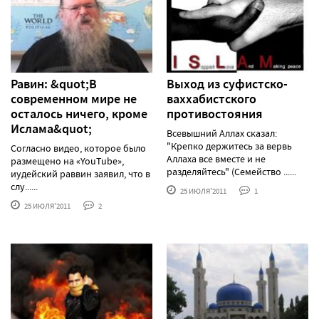
Равин: &quot;В
Выход из суфистско-
современном мире не
ваххабистского
осталось ничего, кроме
противостояния
Ислама&quot;
Всевышний Аллах сказал:
"Крепко держитесь за вервь
Согласно видео, которое было
Аллаха все вместе и не
размещено на «YouTube»,
разделяйтесь" (Семейство ......
иудейский раввин заявил, что в
слу......
25 ИЮЛЯ'2011
1
25 ИЮЛЯ'2011
2