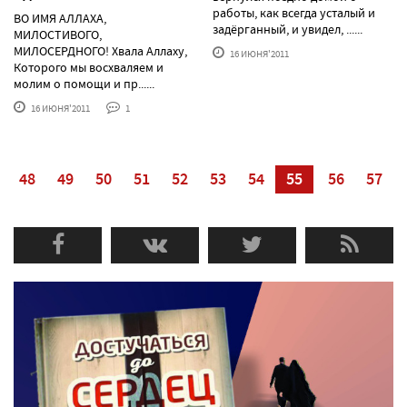
работы, как всегда усталый и
ВО ИМЯ АЛЛАХА,
задёрганный, и увидел, ......
МИЛОСТИВОГО,
МИЛОСЕРДНОГО! Хвала Аллаху,
16 ИЮНЯ'2011
Которого мы восхваляем и
молим о помощи и пр......
16 ИЮНЯ'2011
1
48
49
50
51
52
53
54
55
56
57