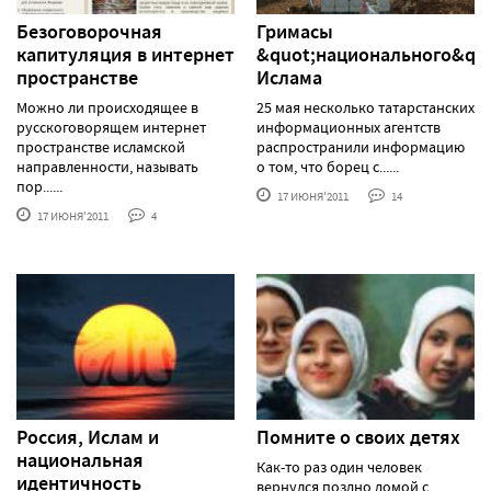
Безоговорочная
Гримасы
капитуляция в интернет
&quot;национального&quo
пространстве
Ислама
Можно ли происходящее в
25 мая несколько татарстанских
русскоговорящем интернет
информационных агентств
пространстве исламской
распространили информацию
направленности, называть
о том, что борец с......
пор......
17 ИЮНЯ'2011
14
17 ИЮНЯ'2011
4
Россия, Ислам и
Помните о своих детях
национальная
Как-то раз один человек
идентичность
вернулся поздно домой с