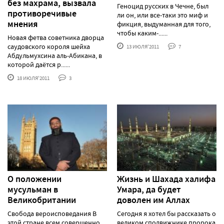
без махрама, вызвала
Геноцид русских в Чечне, был
противоречивые
ли он, или все-таки это миф и
мнения
фикция, выдуманная для того,
чтобы каким-......
Новая фетва советника дворца
саудовского короля шейха
13 ИЮЛЯ'2011
7
Абдульмухсина аль-Абикана, в
которой даётся р......
18 ИЮЛЯ'2011
3
О положении
Жизнь и Шахада халифа
мусульман в
Умара, да будет
Великобритании
доволен им Аллах
Свобода вероисповедания В
Сегодня я хотел бы рассказать о
этой стране всем совершенно
великом сподвижнике пророка