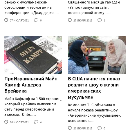
речью к мусульманским
Священного месяца Рамадан
богословам и теологам на
«Yahoо» запустил сайт,
конференции в Джидде, ко......
посвященный этому ......
27 ИЮЛЯ'2011
6
27 ИЮЛЯ'2011
1
ПроИзраильский Майн
В США начнется показ
Кампф Андерса
реалити-шоу о жизни
Брейвика
американских
мусульман
Майн Кафмпф на 1.500 страниц,
который Брейвик выложил в
Компания TLC объявила о
Сеть перед смертоносными
начале показа реалити-шоу
атаками. &nbs......
«Американские мусульмане»,
основанног......
26 ИЮЛЯ'2011
4
26 ИЮЛЯ'2011
6