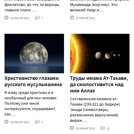
фиолетово, во что ты веришь,
Мухаммада (мир ему). Это
главное плати ......
великий Умар и......
12 ИЮЛЯ'2011
7
27 ИЮНЯ'2011
Христианство глазами
Труды имама Ат-Тахави,
русского мусульманина
да смилостивится над
ним Аллах
Я живу среди христиан и я
необычный для них человек.
Составленная имамом ат-
Поэтому они мной
Тахави (239-321 до Хиджре)
интересуются, спрашивают,
'акыда (символ веры,
как......
разъяснение вероучения)
выраж......
26 ИЮНЯ'2011
3
25 ИЮНЯ'2011
12