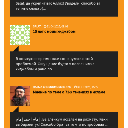
Salat, да укрепит вас Аллаx! Увидели, спасибо за
теплые слова :-)...
SALAT
11.04.2025, 09:02
10 лет с моим хиджабом
В последнее время тоже столкнулась с этой
проблемой. Ощущение будто я поспешила с
хиджабом и рано по...
HAMZA CHERNOMORCHENKO
30.01.2025, 15:22
Мнение по теме о 73-х течениях в исламе
إمام احمد إمام , Ва алейкум ассалам ва рахматуЛлахи
ва баракятух! Спасибо брат за то что попробовал ...