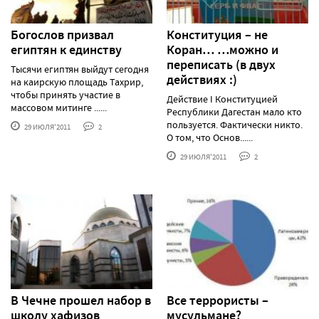
Богослов призвал
Конституция – не
египтян к единству
Коран… …можно и
переписать (в двух
Тысячи египтян выйдут сегодня
действиях :)
на каирскую площадь Тахрир,
чтобы принять участие в
Действие I Конституцией
массовом митинге ......
Республики Дагестан мало кто
пользуется. Фактически никто.
29 ИЮЛЯ'2011
2
О том, что Основ......
29 ИЮЛЯ'2011
2
В Чечне прошел набор в
Все террористы –
школу хафизов
мусульмане?