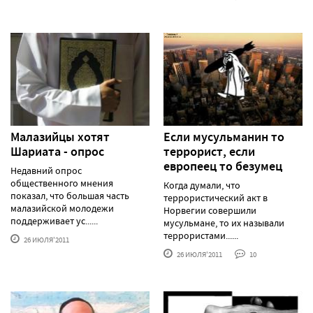
Малазийцы хотят
Если мусульманин то
Шариата - опрос
террорист, если
европеец то безумец
Недавний опрос
общественного мнения
Когда думали, что
показал, что большая часть
террористический акт в
малазийской молодежи
Норвегии совершили
поддерживает ус......
мусульмане, то их называли
террористами......
26 ИЮЛЯ'2011
26 ИЮЛЯ'2011
10