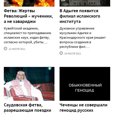
Фетва: Жертвы
В Адыгее появится
Революций – мученики,
филиал исламского
а не хавариджи
института
Кувейтский академик,
Духовное управление
специалист по преподаванию
мусульман Адыгеи и
исламских наук, издал фетву,
Краснодарского края решает
согласно которой, убиты......
вопросы создания в
республике фил......
21 ИЮЛЯ'2011
20 ИЮЛЯ'2011
Саудовская фетва,
Чеченцы не совершали
разрешающая поездки
геноцид русских