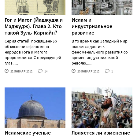
Гог и Магог (Йаджудж и
Ислам и
Маджудж). Глава 2. Кто
индустриальное
такой Зуль-Карнайн?
развитие
Серия статей, посвященных
В то время как Западный мир
объяснению феномена
пытается достичь
народов Гога и Магога
феноменального развития со
продолжается. С предыдущей
времен индустриальной
глав......
револю......
21 ЯНВАРЯ'2012
14
20 ЯНВАРЯ'2012
1
Исламские ученые
Является ли изменение