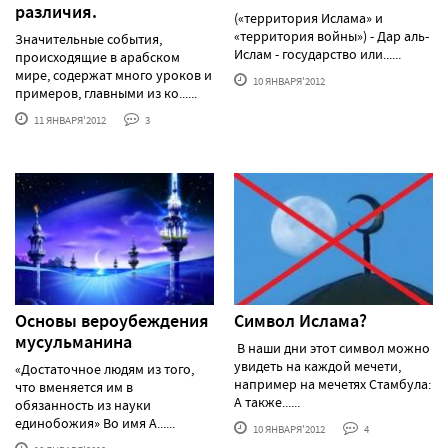
различия.
(«территория Ислама» и
«территория войны») - Дар аль-
Значительные события,
Ислам - государство или......
происходящие в арабском
мире, содержат много уроков и
10 ЯНВАРЯ'2012
примеров, главными из ко......
11 ЯНВАРЯ'2012
3
Основы вероубеждения
Символ Ислама?
мусульманина
В наши дни этот символ можно
увидеть на каждой мечети,
«Достаточное людям из того,
например на мечетях Стамбула:
что вменяется им в
А также......
обязанность из науки
единобожия» Во имя А......
10 ЯНВАРЯ'2012
4