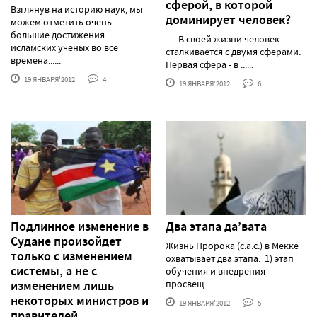
сферой, в которой
Взглянув на историю наук, мы
доминирует человек?
можем отметить очень
большие достижения
В своей жизни человек
исламских ученых во все
сталкивается с двумя сферами.
времена......
Первая сфера - в ......
19 ЯНВАРЯ'2012
4
19 ЯНВАРЯ'2012
6
Подлинное изменение в
Два этапа да’вата
Судане произойдет
Жизнь Пророка (с.а.с.) в Мекке
только с изменением
охватывает два этапа: 1) этап
системы, а не с
обучения и внедрения
изменением лишь
просвещ......
некоторых министров и
19 ЯНВАРЯ'2012
5
правителей