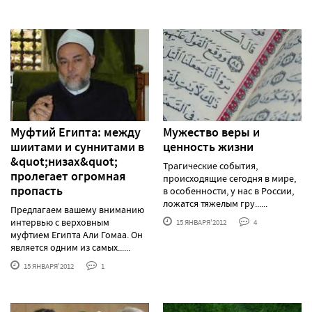
Муфтий Египта: между
Мужество веры и
шиитами и суннитами в
ценность жизни
&quot;низах&quot;
Трагические события,
пролегает огромная
происходящие сегодня в мире,
пропасть
в особенности, у нас в России,
ложатся тяжелым гру......
Предлагаем вашему вниманию
интервью с верховным
15 ЯНВАРЯ'2012
4
муфтием Египта Али Гомаа. Он
является одним из самых......
15 ЯНВАРЯ'2012
1