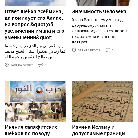
Ответ шейха Усеймина,
Значимость человека
да помилует его Аллах,
Хвала Всевышнему Аллаху,
на вопрос &quot;об
дарующему жизнь и
увеличении имана и его
лишающему ее. Он сотворил
уменьшении&quot;
нас из земли и в нее же
возврат......
رب اغفر لي ولوالدي، رب ارحمهما
14 ЯНВАРЯ'2012
1
كما ربياني صغيرا سئل الشيخ محمد
بن صالح العثيمين رحمه الله......
14 ЯНВАРЯ'2012
6
Мнение саляфитских
Измена Исламу и
шейхов по поводу
допустимые границы