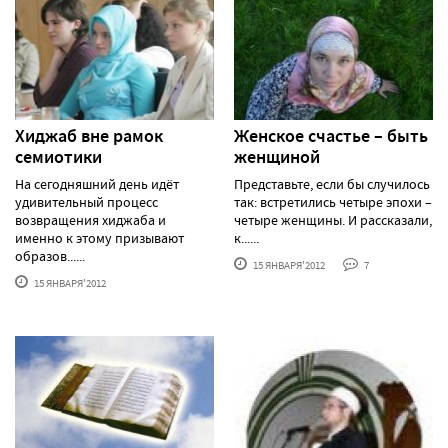
Хиджаб вне рамок
Женское счастье – быть
семиотики
женщиной
На сегодняшний день идёт
Представьте, если бы случилось
удивительный процесс
так: встретились четыре эпохи –
возвращения хиджаба и
четыре женщины. И рассказали,
именно к этому призывают
к......
образов......
15 ЯНВАРЯ'2012
7
15 ЯНВАРЯ'2012