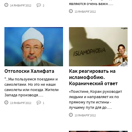
являются очень важн......
14 ЯНВАРЯ'2012
2
13 ЯНВАРЯ'2012
Отголоски Халифата
Как реагировать на
исламофобию.
"...Мы пользуемся поездами и
Коранический ответ
самолетами. Но это не наши
самолеты или поезда. Жители
«Поистине, Коран руководит
Запада производя......
людьми и направляет их по
прямому пути истины -
13 ЯНВАРЯ'2012
1
лучшему пути для до......
13 ЯНВАРЯ'2012