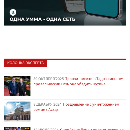
КОЛОНКА ЭКСПЕРТА
30 ОКТЯБРЯ'2025
Транзит власти в Таджикистане:
провал миссии Рахмона убедить Путина
8 ДЕКАБРЯ'2024
Поздравление с уничтожением
режима Асада
12 ИЮЛЯ'2024
Сирийские банды против чеченцев