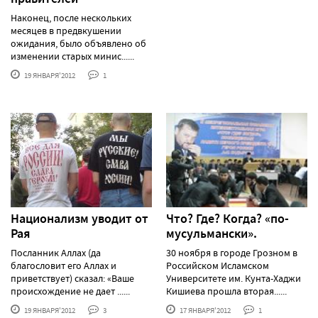
Наконец, после нескольких
месяцев в предвкушении
ожидания, было объявлено об
изменении старых минис......
19 ЯНВАРЯ'2012
1
Национализм уводит от
Что? Где? Когда? «по-
Рая
мусульмански».
Посланник Аллах (да
30 ноября в городе Грозном в
благословит его Аллах и
Российском Исламском
приветствует) сказал: «Ваше
Университете им. Кунта-Хаджи
происхождение не дает ......
Кишиева прошла вторая......
19 ЯНВАРЯ'2012
3
17 ЯНВАРЯ'2012
1