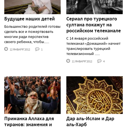
Будущее наших детей
Сериал про турецкого
султана покажут на
Большинство родителей готовы
российском телеканале
сделать все и пожертвовать
многим ради перспектив
С 14 января российский
своего ребенка, чтобы......
телеканал «Домашний» начнет
транслировать турецкий
12 ЯНВАРЯ'2012
1
телевизионный ......
11 ЯНВАРЯ'2012
4
Приманка Аллаха для
Дар аль-Ислам и Дар
тиранов: знамения и
аль-Харб