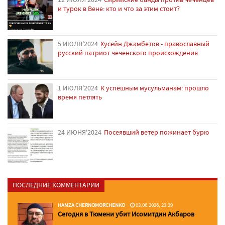
и турок в Вене: кто и что за этим стоит?
5 ИЮЛЯ'2024
Хусейн Джамбетов - православный
русский патриот чеченского происхождения
1 ИЮЛЯ'2024
К успешным мусульманам: прошло
время петлять
24 ИЮНЯ'2024
Посеявший ветер пожинает бурю
ПОСЛЕДНИЕ КОММЕНТАРИИ
HAMZA CHERNOMORCHENKO
03.06.2026, 23:29
Сегодня в Тюмени убит Исомитдин Акбаров