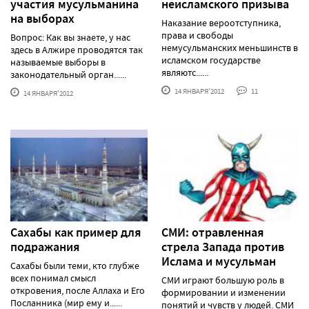
участия мусульманина
неисламского призыва
на выборах
Наказание вероотступника,
права и свободы
Вопрос: Как вы знаете, у нас
немусульманских меньшинств в
здесь в Алжире проводятся так
исламском государстве
называемые выборы в
являютс......
законодательный орган......
14 ЯНВАРЯ'2012
11
14 ЯНВАРЯ'2012
Сахабы как пример для
СМИ: отравленная
подражания
стрела Запада против
Ислама и мусульман
Сахабы были теми, кто глубже
всех понимал смысл
СМИ играют большую роль в
откровения, после Аллаха и Его
формировании и изменении
Посланника (мир ему и......
понятий и чувств у людей. СМИ