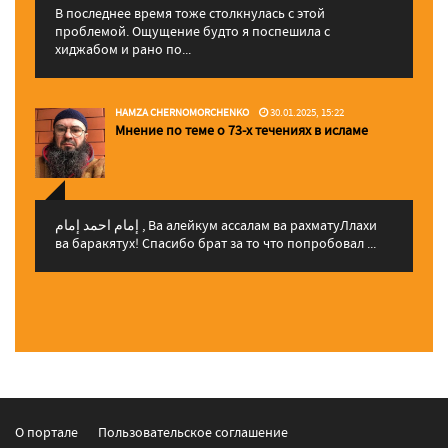
В последнее время тоже столкнулась с этой
проблемой. Ощущение будто я поспешила с
хиджабом и рано по...
HAMZA CHERNOMORCHENKO
30.01.2025, 15:22
Мнение по теме о 73-х течениях в исламе
إمام احمد إمام , Ва алейкум ассалам ва рахматуЛлахи
ва баракятух! Спасибо брат за то что попробовал ...
О портале
Пользовательское соглашение