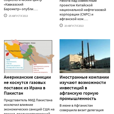
Работа над совместным
«Кавказский
проектом Китайской
Барометр» опубли......
национальной нефтегазовой
корпорации (CNPC) и
25 АВГУСТА'2013
афганской ком......
20 АВГУСТА'2013
Американские санкции
Иностранные компании
не коснутся газовых
изучают возможности
поставок из Ирана в
инвестиций в
Пакистан
афганскую горную
промышленность
Представитель МИД Пакистана
исключил влияние
В июне в Афганистан
экономических санкций США на
совершила визит делегация
проект, предусматривающий