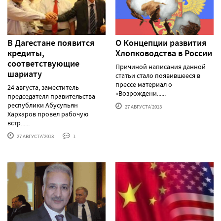
В Дагестане появится
О Концепции развития
кредиты,
Хлопководства в России
соответствующие
Причиной написания данной
шариату
статьи стало появившееся в
прессе материал о
24 августа, заместитель
«Возрождени......
председателя правительства
республики Абусупьян
27 АВГУСТА'2013
Хархаров провел рабочую
встр......
27 АВГУСТА'2013
1