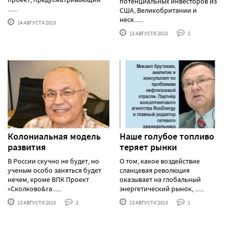
потенциальных инвесторов из
......
США, Великобритании и
неск......
14 АВГУСТА'2013
13 АВГУСТА'2013
1
Колониальная модель
Наше голубое топливо
развития
теряет рынки
В России скучно не будет, но
О том, какое воздействие
ученым особо заняться будет
сланцевая революция
нечем, кроме ВПК Проект
оказывает на глобальный
«Сколково&ra......
энергетический рынок, ......
13 АВГУСТА'2013
2
13 АВГУСТА'2013
1