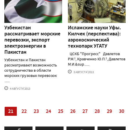
Узбекистан
Исламские науки Уфы.
рассматривает морские
Килчек (перспектива):
перевозки, экспорт
аэрокосмический
электроэнергии в
технопарк УГАТУ
Пакистан
ЦСКБ "Прогресс" Давлетов
Р.М.¹, Кравченко Ю.П.², Давлетов
Узбекистан и Пакистан
М.И.&sup......
рассматривают возможность
сотрудничества в области
3 АВГУСТА'2013
морских грузовых перевозок
......
4 АВГУСТА'2013
0
21
22
23
24
25
26
27
28
29
30