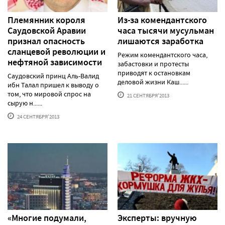
Племянник короля
Из-за комендантского
Саудовской Аравии
часа тысячи мусульман
признал опасность
лишаются заработка
сланцевой революции и
Режим комендантского часа,
нефтяной зависимости
забастовки и протесты
приводят к остановкам
Саудовский принц Аль-Валид
деловой жизни Каш......
ибн Талал пришел к выводу о
том, что мировой спрос на
21 СЕНТЯБРЯ'2013
сырую н......
24 СЕНТЯБРЯ'2013
«Многие подумали,
Эксперты: вручную