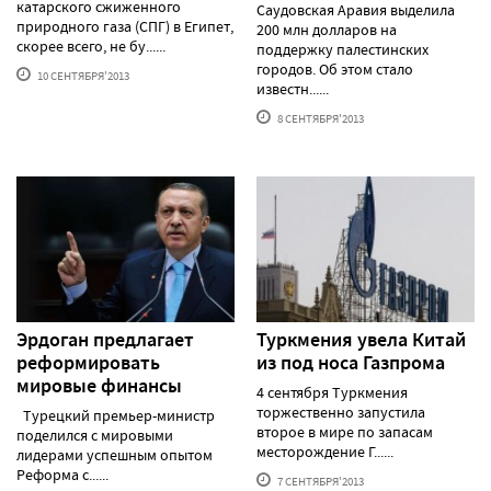
катарского сжиженного
Саудовская Аравия выделила
природного газа (СПГ) в Египет,
200 млн долларов на
скорее всего, не бу......
поддержку палестинских
городов. Об этом стало
10 СЕНТЯБРЯ'2013
известн......
8 СЕНТЯБРЯ'2013
Эрдоган предлагает
Туркмения увела Китай
реформировать
из под носа Газпрома
мировые финансы
4 сентября Туркмения
торжественно запустила
Турецкий премьер-министр
второе в мире по запасам
поделился с мировыми
месторождение Г......
лидерами успешным опытом
Реформа с......
7 СЕНТЯБРЯ'2013