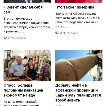
«Кувейт сделал себя
Что такое Чимерика
сам»
Экономика XXI века создана
потоками капитала из Китая в
Это монархическое
США. Это подавило ставки на
ближневосточное государство
миро......
входит в пятерку самых богатых
и развитых ......
26 АВГУСТА'2013
26 АВГУСТА'2013
Опрос: Больше
Добычу нефти в
половины кавказцев
афганской провинции
экономят на еде
Сари-Пуль планируется
возобновить
На днях американский
социологический центр