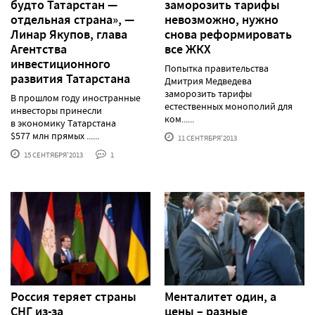
будто Татарстан —
заморозить тарифы
отдельная страна», —
невозможно, нужно
Линар Якупов, глава
снова реформировать
Агентства
все ЖКХ
инвестиционного
Попытка правительства
развития Татарстана
Дмитрия Медведева
заморозить тарифы
В прошлом году иностранные
естественных монополий для
инвесторы принесли
ком......
в экономику Татарстана
$577 млн прямых ......
11 СЕНТЯБРЯ'2013
15 СЕНТЯБРЯ'2013
1
Россия теряет страны
Менталитет один, а
СНГ из-за
цены – разные