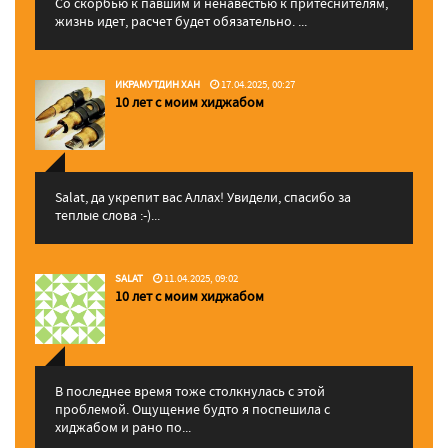
Со скорбью к павшим и ненавестью к притеснителям,
жизнь идет, расчет будет обязательно. ...
ИКРАМУТДИН ХАН
17.04.2025, 00:27
10 лет с моим хиджабом
Salat, да укрепит вас Аллаx! Увидели, спасибо за
теплые слова :-)...
SALAT
11.04.2025, 09:02
10 лет с моим хиджабом
В последнее время тоже столкнулась с этой
проблемой. Ощущение будто я поспешила с
хиджабом и рано по...