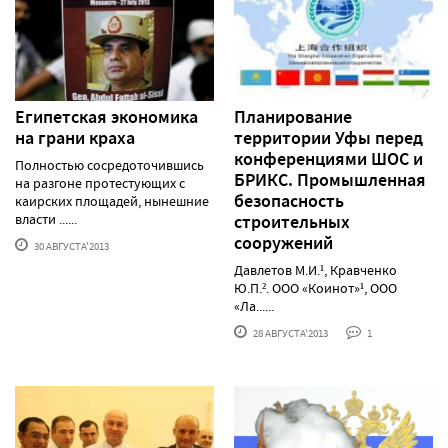
Египетская экономика
Планирование
на грани краха
территории Уфы перед
конференциями ШОС и
Полностью сосредоточившись
БРИКС. Промышленная
на разгоне протестующих с
безопасность
каирских площадей, нынешние
власти ......
строительных
сооружений
30 АВГУСТА'2013
Давлетов М.И.¹, Кравченко
Ю.П.². ООО «Коинот»¹, ООО
«Ла......
28 АВГУСТА'2013
1