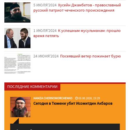
5 ИЮЛЯ'2024
Хусейн Джамбетов - православный
русский патриот чеченского происхождения
1 ИЮЛЯ'2024
К успешным мусульманам: прошло
время петлять
24 ИЮНЯ'2024
Посеявший ветер пожинает бурю
ПОСЛЕДНИЕ КОММЕНТАРИИ
HAMZA CHERNOMORCHENKO
03.06.2026, 23:29
Сегодня в Тюмени убит Исомитдин Акбаров