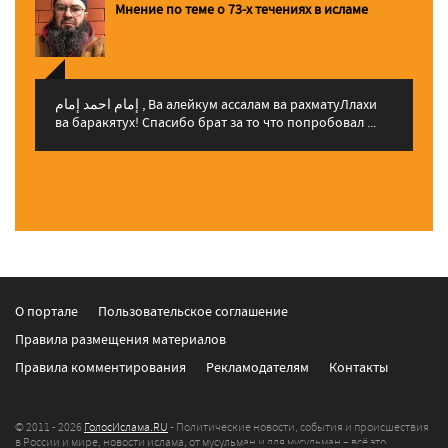
Мнение по теме о 73-х течениях в исламе
إمام احمد إمام , Ва алейкум ассалам ва рахматуЛлахи
ва баракятух! Спасибо брат за то что попробовал ...
О портале
Пользовательское соглашение
Правила размещения материалов
Правила комментирования
Рекламодателям
Контакты
© 2011 - 2026
ГолосИслама.RU
- Политические новости, события и происшествия
в России и мире, новости ислама, от мусульман и для мусульман – всё это