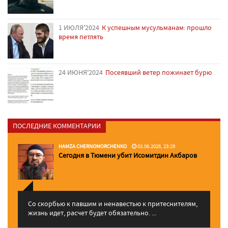
1 ИЮЛЯ'2024
К успешным мусульманам: прошло
время петлять
24 ИЮНЯ'2024
Посеявший ветер пожинает бурю
ПОСЛЕДНИЕ КОММЕНТАРИИ
HAMZA CHERNOMORCHENKO
03.06.2026, 23:29
Сегодня в Тюмени убит Исомитдин Акбаров
Со скорбью к павшим и ненавестью к притеснителям,
жизнь идет, расчет будет обязательно. ...