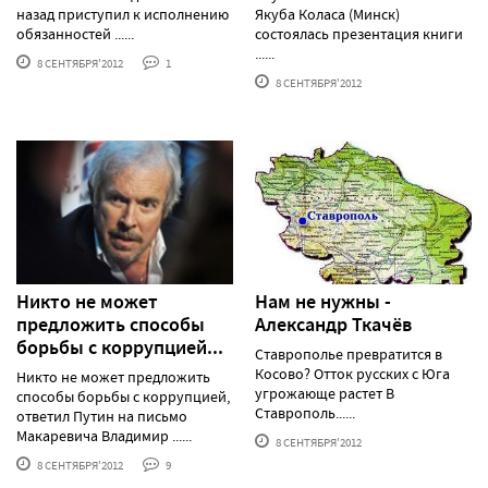
назад приступил к исполнению
Якуба Коласа (Минск)
обязанностей ......
состоялась презентация книги
......
8 СЕНТЯБРЯ'2012
1
8 СЕНТЯБРЯ'2012
Никто не может
Нам не нужны -
предложить способы
Александр Ткачёв
борьбы с коррупцией...
Ставрополье превратится в
Косово? Отток русских с Юга
Никто не может предложить
угрожающе растет В
способы борьбы с коррупцией,
Ставрополь......
ответил Путин на письмо
Макаревича Владимир ......
8 СЕНТЯБРЯ'2012
8 СЕНТЯБРЯ'2012
9