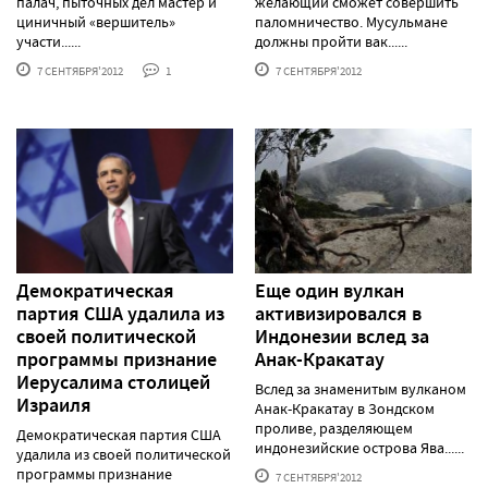
палач, пыточных дел мастер и
желающий сможет совершить
циничный «вершитель»
паломничество. Мусульмане
участи......
должны пройти вак......
7 СЕНТЯБРЯ'2012
1
7 СЕНТЯБРЯ'2012
Демократическая
Еще один вулкан
партия США удалила из
активизировался в
своей политической
Индонезии вслед за
программы признание
Анак-Кракатау
Иерусалима столицей
Вслед за знаменитым вулканом
Израиля
Анак-Кракатау в Зондском
проливе, разделяющем
Демократическая партия США
индонезийские острова Ява......
удалила из своей политической
программы признание
7 СЕНТЯБРЯ'2012