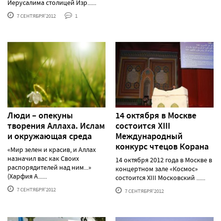
Иерусалима столицей Изр......
7 СЕНТЯБРЯ'2012
1
Люди – опекуны
14 октября в Москве
творения Аллаха. Ислам
состоится XIII
и окружающая среда
Международный
конкурс чтецов Корана
«Мир зелен и красив, и Аллах
назначил вас как Своих
14 октября 2012 года в Москве в
распорядителей над ним...»
концертном зале «Космос»
(Харфия А......
состоится XIII Московский ......
7 СЕНТЯБРЯ'2012
7 СЕНТЯБРЯ'2012