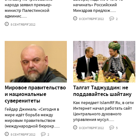
народа заявил премьер-
начинать» Российский
министр Палестинской
Минздрав предлож......
админис......
8 СЕНТЯБРЯ'2012
2
8 СЕНТЯБРЯ'2012
Мировое правительство
Талгат Таджуддин: не
и национальные
поддавайтесь шайтану
суверенитеты
Как передает IslamRF.Ru, в сети
Интернет начал работать сайт
Гейдар Джемаль: «Сегодня в
Центрального духовного
мире идёт борьба между
управления мусул......
мировым правительством
(международной бюрокр......
8 СЕНТЯБРЯ'2012
5
8 СЕНТЯБРЯ'2012
2