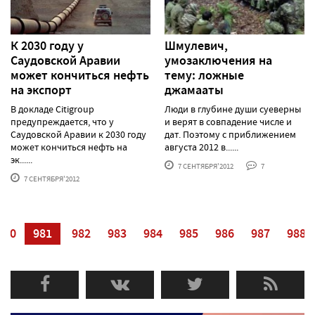
К 2030 году у
Шмулевич,
Саудовской Аравии
умозаключения на
может кончиться нефть
тему: ложные
на экспорт
джамааты
В докладе Citigroup
Люди в глубине души суеверны
предупреждается, что у
и верят в совпадение числе и
Саудовской Аравии к 2030 году
дат. Поэтому с приближением
может кончиться нефть на
августа 2012 в......
эк......
7 СЕНТЯБРЯ'2012
7
7 СЕНТЯБРЯ'2012
980
981
982
983
984
985
986
987
988