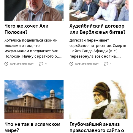
Чего же хочет Али
Худейбийский договор
Полосин?
или Верблюжья битва?
Хотелось поделиться своими
Дагестан переживает
мыслями о том, что
серьёзное потрясение. Смерть
мусульманам предлагает Али
шейха Саида Афанди (к. с.)
Полосин. Начну с краткого о......
перевернула всё с ног на......
8 СЕНТЯБРЯ'2012
2
8 СЕНТЯБРЯ'2012
1
Что не так в исламском
Глубочайший анализ
мире?
православного сайта о