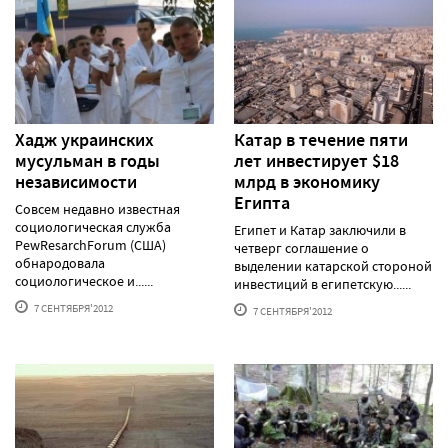
Хадж украинских
Катар в течение пяти
мусульман в годы
лет инвестирует $18
независимости
млрд в экономику
Египта
Совсем недавно известная
социологическая служба
Египет и Катар заключили в
PewResarchForum (США)
четверг соглашение о
обнародовала
выделении катарской стороной
социологическое и......
инвестиций в египетскую......
7 СЕНТЯБРЯ'2012
7 СЕНТЯБРЯ'2012