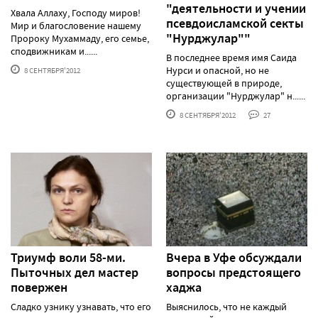
"деятельности и учении
Хвала Аллаху, Господу миров!
псевдоисламской секты
Мир и благословение нашему
"Нурджулар""
Пророку Мухаммаду, его семье,
сподвижникам и......
В последнее время имя Саида
Нурси и опасной, но не
8 СЕНТЯБРЯ'2012
существующей в природе,
организации "Нурджулар" н......
8 СЕНТЯБРЯ'2012
27
Триумф воли 58-ми.
Вчера в Уфе обсуждали
Пыточных дел мастер
вопросы предстоящего
повержен
хаджа
Сладко узнику узнавать, что его
Выяснилось, что не каждый