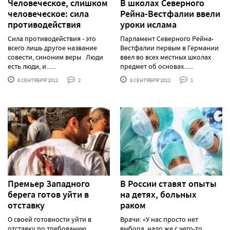
Человеческое, слишком
В школах Северного
человеческое: сила
Рейна-Вестфалии ввели
противодействия
уроки ислама
Сила противодействия - это
Парламент Северного Рейна-
всего лишь другое название
Вестфалии первым в Германии
совести, синоним веры Люди
ввел во всех местных школах
есть люди, и......
предмет об основах......
8 СЕНТЯБРЯ'2012
2
8 СЕНТЯБРЯ'2012
1
Премьер Западного
В России ставят опыты
берега готов уйти в
на детях, больных
отставку
раком
О своей готовности уйти в
Врачи: «У нас просто нет
отставку по требованию
выбора, надо же с чего-то