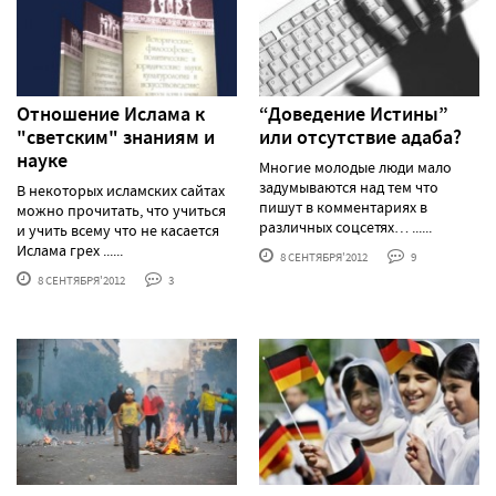
Отношение Ислама к
“Доведение Истины”
"светским" знаниям и
или отсутствие адаба?
науке
Многие молодые люди мало
задумываются над тем что
В некоторых исламских сайтах
пишут в комментариях в
можно прочитать, что учиться
различных соцсетях… ......
и учить всему что не касается
Ислама грех ......
8 СЕНТЯБРЯ'2012
9
8 СЕНТЯБРЯ'2012
3