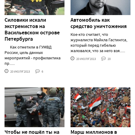
Силовики искали
Автомобиль как
экстремистов на
средство уничтожения
Васильевском острове
Кое-кто считает, что
Петербурга
журналиста Майкла Гастингса,
который перед гибелью
Как отметили в ГУМВД
жаловался, что за него взя......
России, цель данных
мероприятий - профилактика
20 ИЮЛЯ'2013
20
пр......
20 ИЮЛЯ'2013
6
Чтобы не пошёл ты на
Марш миллионов в