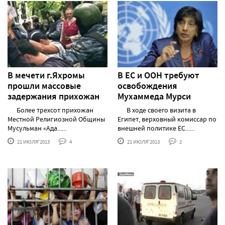
В мечети г.Яхромы
В EC и ООН требуют
прошли массовые
освобождения
задержания прихожан
Мухаммеда Мурси
Более трехсот прихожан
В ходе своего визита в
Местной Религиозной Общины
Египет, верховный комиссар по
Мусульман «Ада......
внешней политике ЕС......
21 ИЮЛЯ'2013
4
21 ИЮЛЯ'2013
2