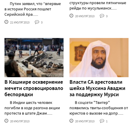
структуры провели пятничные
Путин заявил, что “впервые
рейды по мусульманск......
в истории Россия пошлет
Сирийской Ара......
20 ИЮЛЯ'2013
3
21 ИЮЛЯ'2013
3
В Кашмире осквернение
Власти СА арестовали
мечети спровоцировало
шейха Мухсина Аваджи
беспорядки
за поддержку Мурси
В Индии шесть человек
В соцсети "Твитер"
погибли в ходе разгона акции
появились твиты-сообщения от
протеста в штате Джам......
юристов о вызове на допр......
20 ИЮЛЯ'2013
20 ИЮЛЯ'2013
1