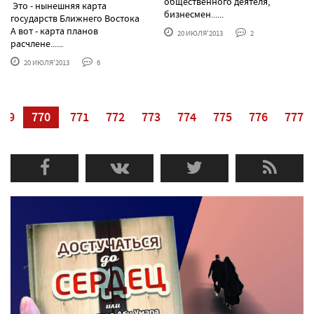
общественного деятеля,
Это - нынешняя карта
бизнесмен......
государств Ближнего Востока
А вот - карта планов
20 ИЮЛЯ'2013
2
расчлене......
20 ИЮЛЯ'2013
6
769
770
771
772
773
774
775
776
777