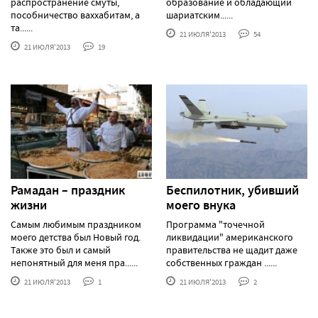
распространение смуты,
образование и обладающий
пособничество ваххабитам, а
шариатским......
та......
21 ИЮЛЯ'2013
54
21 ИЮЛЯ'2013
19
Рамадан – праздник
Беспилотник, убивший
жизни
моего внука
Самым любимым праздником
Программа "точечной
моего детства был Новый год.
ликвидации" американского
Также это был и самый
правительства не щадит даже
непонятный для меня пра......
собственных граждан ......
21 ИЮЛЯ'2013
1
21 ИЮЛЯ'2013
2