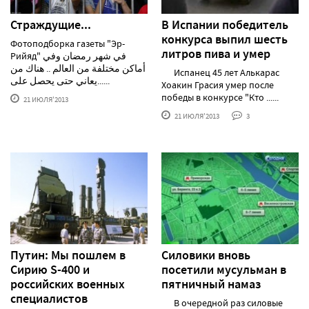
Страждущие...
В Испании победитель
конкурса выпил шесть
Фотоподборка газеты "Эр-
литров пива и умер
Рийяд" في شهر رمضان وفي
أماكن مختلفة من العالم .. هناك من
Испанец 45 лет Алькарас
يعاني حتى يحصل على......
Хоакин Грасия умер после
победы в конкурсе "Кто ......
21 ИЮЛЯ'2013
21 ИЮЛЯ'2013
3
Путин: Мы пошлем в
Силовики вновь
Сирию S-400 и
посетили мусульман в
российских военных
пятничный намаз
специалистов
В очередной раз силовые