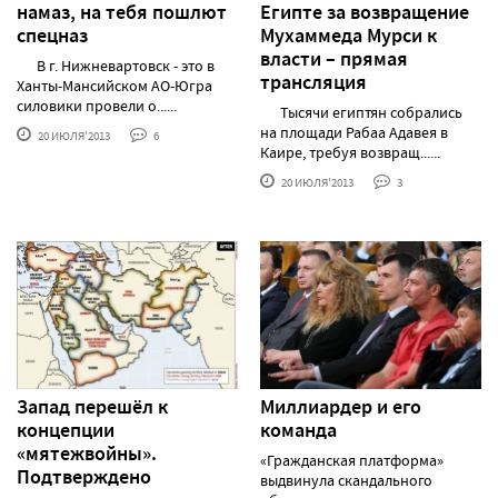
намаз, на тебя пошлют
Египте за возвращение
спецназ
Мухаммеда Мурси к
власти – прямая
В г. Нижневартовск - это в
трансляция
Ханты-Мансийском АО-Югра
силовики провели о......
Тысячи египтян собрались
на площади Рабаа Адавея в
20 ИЮЛЯ'2013
6
Каире, требуя возвращ......
20 ИЮЛЯ'2013
3
Запад перешёл к
Миллиардер и его
концепции
команда
«мятежвойны».
«Гражданская платформа»
Подтверждено
выдвинула скандального