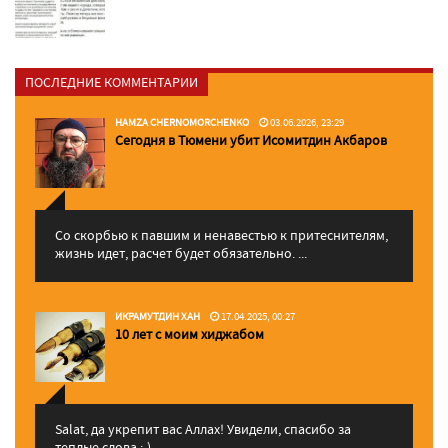
ПОСЛЕДНИЕ КОММЕНТАРИИ
HAMZA CHERNOMORCHENKO
03.06.2026, 23:29
Сегодня в Тюмени убит Исомитдин Акбаров
Со скорбью к павшим и ненавестью к притеснителям,
жизнь идет, расчет будет обязательно. ...
ИКРАМУТДИН ХАН
17.04.2025, 00:27
10 лет с моим хиджабом
Salat, да укрепит вас Аллаx! Увидели, спасибо за
теплые слова :-)...