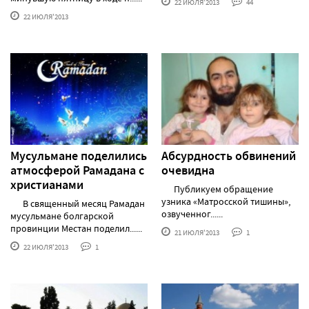
22 ИЮЛЯ'2013
44
22 ИЮЛЯ'2013
Мусульмане поделились
Абсурдность обвинений
атмосферой Рамадана с
очевидна
христианами
Публикуем обращение
узника «Матросской тишины»,
В священный месяц Рамадан
озвученног......
мусульмане болгарской
провинции Местан поделил......
21 ИЮЛЯ'2013
1
22 ИЮЛЯ'2013
1