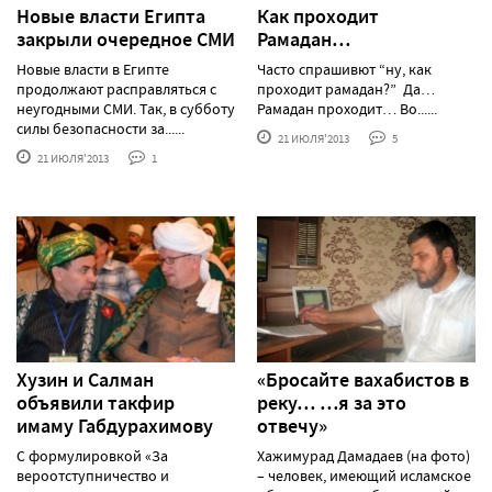
Новые власти Египта
Как проходит
закрыли очередное СМИ
Рамадан…
Новые власти в Египте
Часто спрашивют “ну, как
продолжают расправляться с
проходит рамадан?” Да…
неугодными СМИ. Так, в субботу
Рамадан проходит… Во......
силы безопасности за......
21 ИЮЛЯ'2013
5
21 ИЮЛЯ'2013
1
Хузин и Салман
«Бросайте вахабистов в
объявили такфир
реку… …я за это
имаму Габдурахимову
отвечу»
С формулировкой «За
Хажимурад Дамадаев (на фото)
вероотступничество и
– человек, имеющий исламское