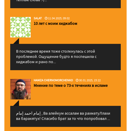
SALAT
11.04.2025, 09:02
10 лет с моим хиджабом
В последнее время тоже столкнулась с этой
проблемой. Ощущение будто я поспешила с
хиджабом и рано по...
HAMZA CHERNOMORCHENKO
30.01.2025, 15:22
Мнение по теме о 73-х течениях в исламе
إمام احمد إمام , Ва алейкум ассалам ва рахматуЛлахи
ва баракятух! Спасибо брат за то что попробовал ...