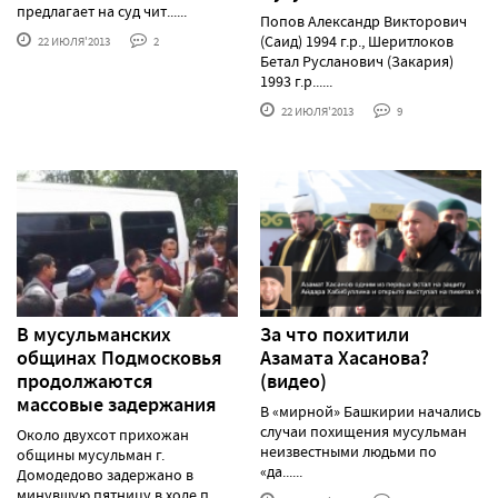
предлагает на суд чит......
Попов Александр Викторович
(Саид) 1994 г.р., Шеритлоков
22 ИЮЛЯ'2013
2
Бетал Русланович (Закария)
1993 г.р......
22 ИЮЛЯ'2013
9
В мусульманских
За что похитили
общинах Подмосковья
Азамата Хасанова?
продолжаются
(видео)
массовые задержания
В «мирной» Башкирии начались
случаи похищения мусульман
Около двухсот прихожан
неизвестными людьми по
общины мусульман г.
«да......
Домодедово задержано в
минувшую пятницу в ходе п......