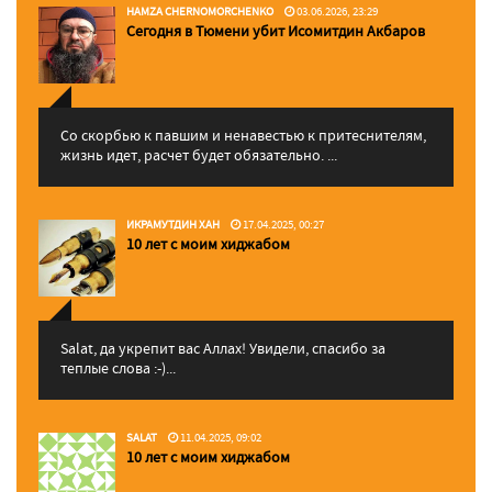
HAMZA CHERNOMORCHENKO
03.06.2026, 23:29
Сегодня в Тюмени убит Исомитдин Акбаров
Со скорбью к павшим и ненавестью к притеснителям,
жизнь идет, расчет будет обязательно. ...
ИКРАМУТДИН ХАН
17.04.2025, 00:27
10 лет с моим хиджабом
Salat, да укрепит вас Аллаx! Увидели, спасибо за
теплые слова :-)...
SALAT
11.04.2025, 09:02
10 лет с моим хиджабом