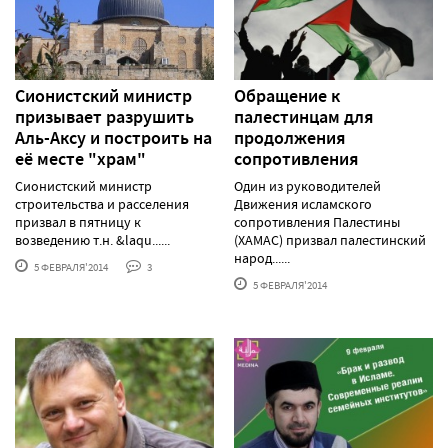
Сионистский министр
Обращение к
призывает разрушить
палестинцам для
Аль-Аксу и построить на
продолжения
её месте "храм"
сопротивления
Сионистский министр
Один из руководителей
строительства и расселения
Движения исламского
призвал в пятницу к
сопротивления Палестины
возведению т.н. &laqu......
(ХАМАС) призвал палестинский
народ......
5 ФЕВРАЛЯ'2014
3
5 ФЕВРАЛЯ'2014