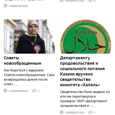
4 ФЕВРАЛЯ'2014
6
4 ФЕВРАЛЯ'2014
Советы
Департаменту
новообращенным
продовольствия и
социального питания
Как бороться с задирами.
Казани вручено
Советы новообращенным Сара
свидетельство
возвращалась домой после
отлич......
комитета «Халяль»
4 ФЕВРАЛЯ'2014
2
Свидетельство было выдано по
итогам переговоров и
проверок. МУП «Департамент
продовольствия и ......
4 ФЕВРАЛЯ'2014
1