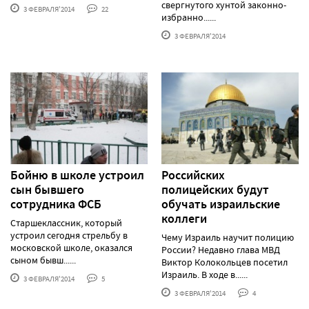
свергнутого хунтой законно-
3 ФЕВРАЛЯ'2014
22
избранно......
3 ФЕВРАЛЯ'2014
Бойню в школе устроил
Российских
сын бывшего
полицейских будут
сотрудника ФСБ
обучать израильские
коллеги
Старшеклассник, который
устроил сегодня стрельбу в
Чему Израиль научит полицию
московской школе, оказался
России? Недавно глава МВД
сыном бывш......
Виктор Колокольцев посетил
Израиль. В ходе в......
3 ФЕВРАЛЯ'2014
5
3 ФЕВРАЛЯ'2014
4