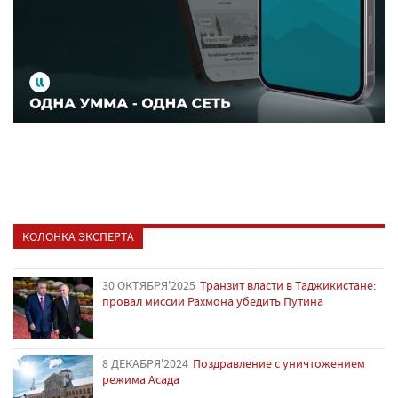
КОЛОНКА ЭКСПЕРТА
30 ОКТЯБРЯ'2025
Транзит власти в Таджикистане:
провал миссии Рахмона убедить Путина
8 ДЕКАБРЯ'2024
Поздравление с уничтожением
режима Асада