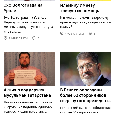
Эхо Волгограда на
Ильмиру Имаеву
Урале
требуется помощь
Эхо Волгограда на Урале: в
Мы можем помочь татарскому
Первоуральске зачистили
правозащитнику каждый своим
мечеть В минувшую пятницу, 31
малым? ......
января,......
4 ФЕВРАЛЯ'2014
5
4 ФЕВРАЛЯ'2014
2
Акция в поддержку
В Египте оправданы
мусульман Татарстана
более 60 сторонников
свергнутого президента
Посланник Аллаха с.а.с. сказал:
«Верующие подобны единому
Египетский суд снял обвинения
телу: если один из орган......
с более 60 сторонников