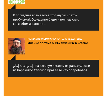
В последнее время тоже столкнулась с этой
проблемой. Ощущение будто я поспешила с
хиджабом и рано по...
HAMZA CHERNOMORCHENKO
30.01.2025, 15:22
Мнение по теме о 73-х течениях в исламе
إمام احمد إمام , Ва алейкум ассалам ва рахматуЛлахи
ва баракятух! Спасибо брат за то что попробовал ...