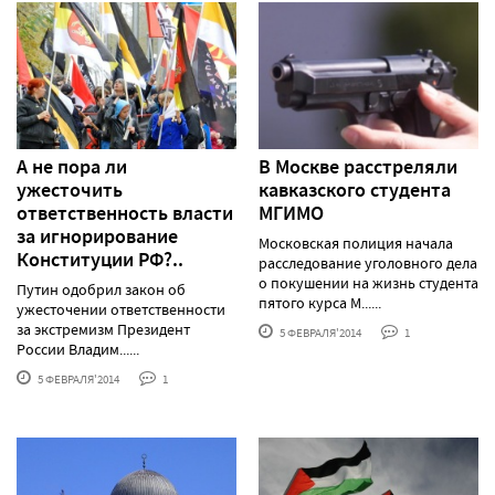
А не пора ли
В Москве расстреляли
ужесточить
кавказского студента
ответственность власти
МГИМО
за игнорирование
Московская полиция начала
Конституции РФ?..
расследование уголовного дела
о покушении на жизнь студента
Путин одобрил закон об
пятого курса М......
ужесточении ответственности
за экстремизм Президент
5 ФЕВРАЛЯ'2014
1
России Владим......
5 ФЕВРАЛЯ'2014
1