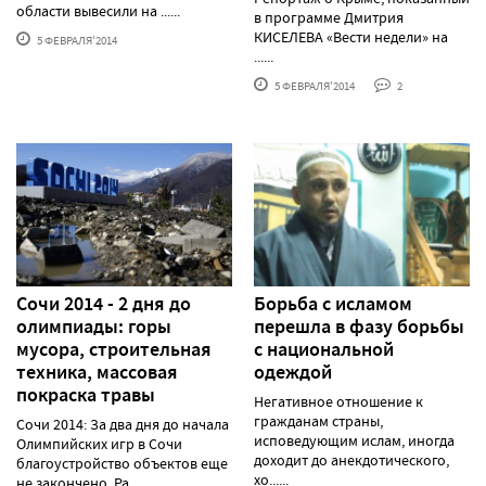
области вывесили на ......
в программе Дмитрия
КИСЕЛЕВА «Вести недели» на
5 ФЕВРАЛЯ'2014
......
5 ФЕВРАЛЯ'2014
2
Сочи 2014 - 2 дня до
Борьба с исламом
олимпиады: горы
перешла в фазу борьбы
мусора, строительная
с национальной
техника, массовая
одеждой
покраска травы
Негативное отношение к
гражданам страны,
Сочи 2014: За два дня до начала
исповедующим ислам, иногда
Олимпийских игр в Сочи
доходит до анекдотического,
благоустройство объектов еще
хо......
не закончено. Ра......