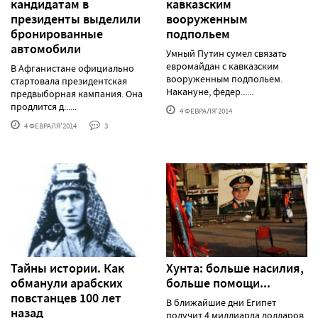
кандидатам в
кавказским
президенты выделили
вооруженным
бронированные
подпольем
автомобили
Умный Путин сумел связать
евромайдан с кавказским
В Афганистане официально
вооруженным подпольем.
стартовала президентская
Накануне, федер......
предвыборная кампания. Она
продлится д......
4 ФЕВРАЛЯ'2014
4 ФЕВРАЛЯ'2014
3
Тайны истории. Как
Хунта: больше насилия,
обманули арабских
больше помощи...
повстанцев 100 лет
В ближайшие дни Египет
назад
получит 4 миллиарда долларов