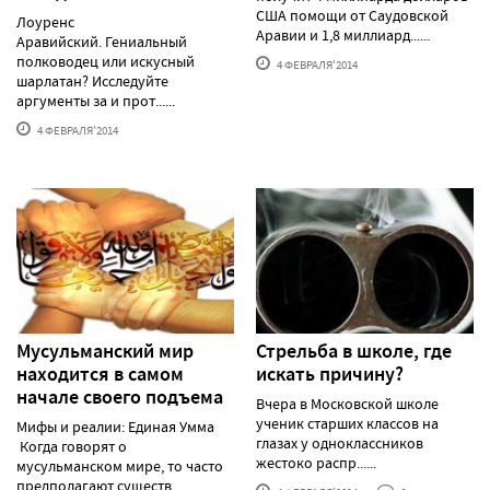
США помощи от Саудовской
Лоуренс
Аравии и 1,8 миллиард......
Аравийский. Гениальный
полководец или искусный
4 ФЕВРАЛЯ'2014
шарлатан? Исследуйте
аргументы за и прот......
4 ФЕВРАЛЯ'2014
Мусульманский мир
Стрельба в школе, где
находится в самом
искать причину?
начале своего подъема
Вчера в Московской школе
ученик старших классов на
Мифы и реалии: Единая Умма
глазах у одноклассников
Когда говорят о
жестоко распр......
мусульманском мире, то часто
предполагают существ......