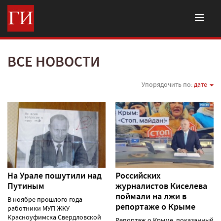
ВСЕ НОВОСТИ
Упорядочить по:
дате
На Урале пошутили над
Российских
Путиным
журналистов Киселева
поймали на лжи в
В ноябре прошлого года
репортаже о Крыме
работники МУП ЖКУ
Красноуфимска Свердловской
Репортаж о Крыме, показанный