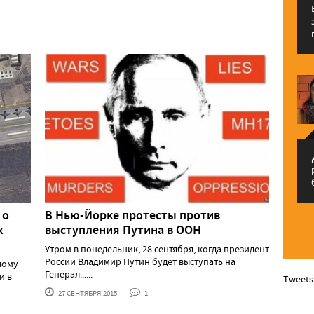
م
 о
В Нью-Йорке протесты против
х
выступления Путина в ООН
Утром в понедельник, 28 сентября, когда президент
России Владимир Путин будет выступать на
лому
Генерал......
и в
Tweets
27 СЕНТЯБРЯ'2015
1