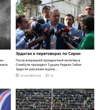
Эрдоган о переговорах по Сирии
ми-
После вчерашней праздничной молитвы в
азить
Стамбуле президент Турции Реджеп Тайип
Эрдоган рассказал журна......
25 СЕНТЯБРЯ'2015
85