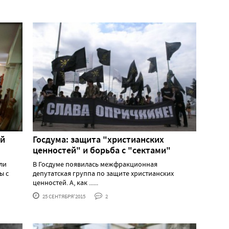
ий
Госдума: защита "христианских
ценностей" и борьба с "сектами"
ли
В Госдуме появилась межфракционная
ы с
депутатская группа по защите христианских
ценностей. А, как ......
25 СЕНТЯБРЯ'2015
2