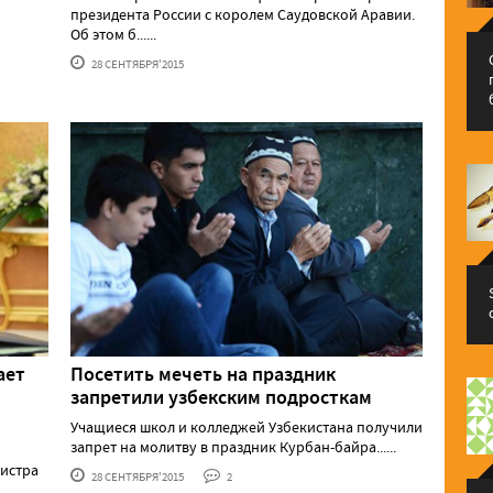
президента России с королем Саудовской Аравии.
Об этом б......
28 СЕНТЯБРЯ'2015
ает
Посетить мечеть на праздник
запретили узбекским подросткам
Учащиеся школ и колледжей Узбекистана получили
запрет на молитву в праздник Курбан-байра......
нистра
28 СЕНТЯБРЯ'2015
2