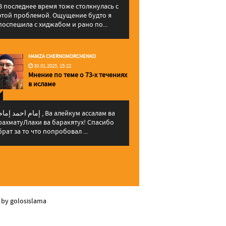
В последнее время тоже столкнулась с
этой проблемой. Ощущение будто я
поспешила с хиджабом и рано по...
HAMZA CHERNOMORCHENKO
30.01.2025, 15:22
Мнение по теме о 73-х течениях
в исламе
إمام احمد إما , Ва алейкум ассалам ва
рахматуЛлахи ва баракятух! Спасибо
брат за то что попробовал ...
 by golosislama