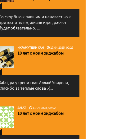
Со скорбью к павшим и ненавестью к
притеснителям, жизнь идет, расчет
будет обязательно. ...
ИКРАМУТДИН ХАН
17.04.2025, 00:27
10 лет с моим хиджабом
Salat, да укрепит вас Аллаx! Увидели,
спасибо за теплые слова :-)...
SALAT
11.04.2025, 09:02
10 лет с моим хиджабом