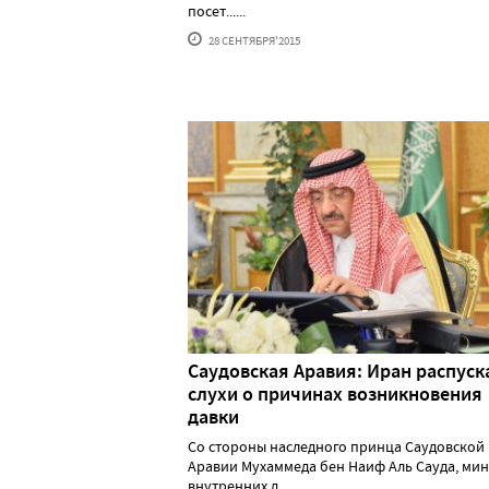
посет......
28 СЕНТЯБРЯ'2015
Саудовская Аравия: Иран распуск
слухи о причинах возникновения
давки
Со стороны наследного принца Саудовской
Аравии Мухаммеда бен Наиф Аль Сауда, ми
внутренних д......