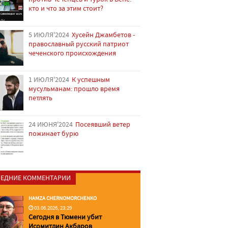
кто и что за этим стоит?
5 ИЮЛЯ'2024
Хусейн Джамбетов -
православный русский патриот
чеченского происхождения
1 ИЮЛЯ'2024
К успешным
мусульманам: прошло время
петлять
24 ИЮНЯ'2024
Посеявший ветер
пожинает бурю
ЕДНИЕ КОММЕНТАРИИ
HAMZA CHERNOMORCHENKO
03.06.2026, 23:29
Сегодня в Тюмени убит
Исомитдин Акбаров