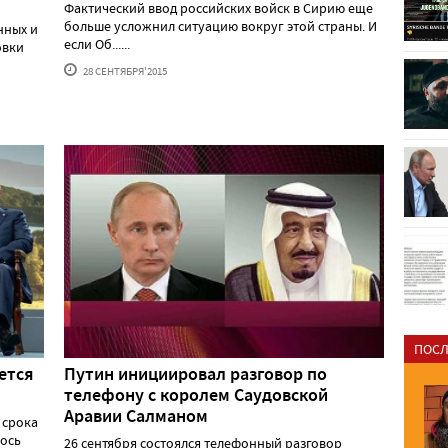
Фактический ввод российских войск в Сирию еще
больше усложнил ситуацию вокруг этой страны. И
нных и
если Об......
овки
28 СЕНТЯБРЯ'2015
ПОСЛ
ется
Путин инициировал разговор по
телефону с королем Саудовской
Аравии Салманом
 срока
лось
26 сентября состоялся телефонный разговор