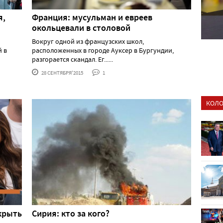
я,
Франция: мусульман и евреев
окольцевали в столовой
Вокруг одной из французских школ,
й в
расположенных в городе Ауксер в Бургундии,
разгорается скандал. Ег......
28 СЕНТЯБРЯ'2015
1
КОЛО
крыть
Сирия: кто за кого?