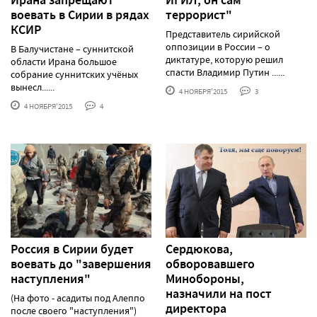
воевать в Сирии в рядах
террорист"
КСИР
Представитель сирийской
оппозиции в России – о
В Балучистане – суннитской
диктатуре, которую решил
области Ирана большое
спасти Владимир Путин ......
собрание суннитских учёных
вынесл......
4 НОЯБРЯ'2015
3
4 НОЯБРЯ'2015
4
Россия в Сирии будет
Сердюкова,
воевать до "завершения
обворовавшего
наступления"
Минобороны,
назначили на пост
(На фото - асадиты под Алеппо
директора
после своего "наступления")