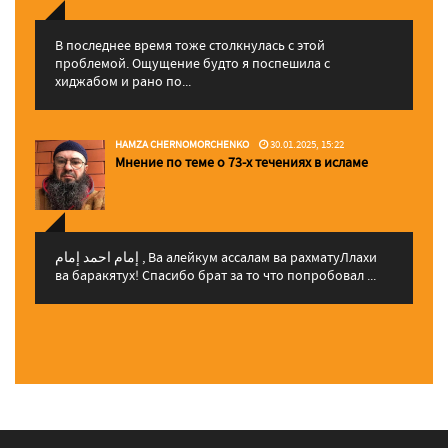
В последнее время тоже столкнулась с этой
проблемой. Ощущение будто я поспешила с
хиджабом и рано по...
HAMZA CHERNOMORCHENKO
30.01.2025, 15:22
Мнение по теме о 73-х течениях в исламе
إمام احمد إمام , Ва алейкум ассалам ва рахматуЛлахи
ва баракятух! Спасибо брат за то что попробовал ...