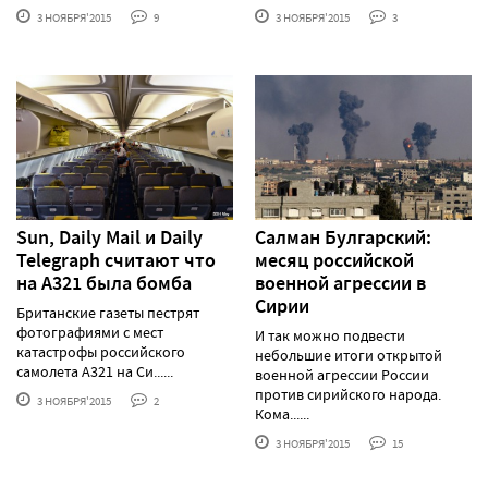
3 НОЯБРЯ'2015
9
3 НОЯБРЯ'2015
3
Sun, Daily Mail и Daily
Салман Булгарский:
Telegraph считают что
месяц российской
на А321 была бомба
военной агрессии в
Сирии
Британские газеты пестрят
фотографиями с мест
И так можно подвести
катастрофы российского
небольшие итоги открытой
самолета А321 на Си......
военной агрессии России
против сирийского народа.
3 НОЯБРЯ'2015
2
Кома......
3 НОЯБРЯ'2015
15