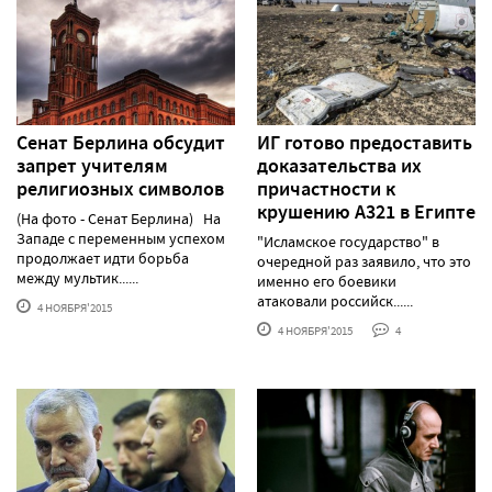
Сенат Берлина обсудит
ИГ готово предоставить
запрет учителям
доказательства их
религиозных символов
причастности к
крушению А321 в Египте
(На фото - Сенат Берлина) На
Западе с переменным успехом
"Исламское государство" в
продолжает идти борьба
очередной раз заявило, что это
между мультик......
именно его боевики
атаковали российск......
4 НОЯБРЯ'2015
4 НОЯБРЯ'2015
4