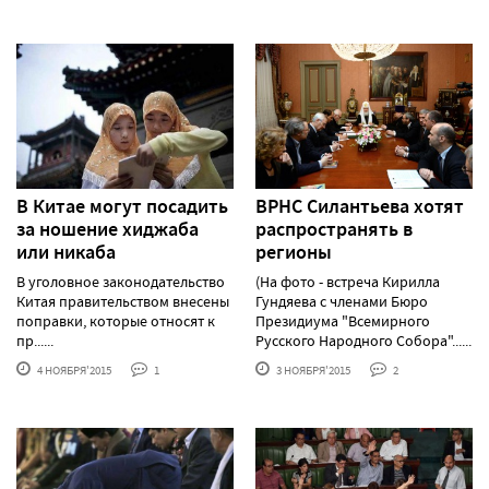
В Китае могут посадить
ВРНC Силантьева хотят
за ношение хиджаба
распространять в
или никаба
регионы
В уголовное законодательство
(На фото - встреча Кирилла
Китая правительством внесены
Гундяева с членами Бюро
поправки, которые относят к
Президиума "Всемирного
пр......
Русского Народного Собора"......
4 НОЯБРЯ'2015
1
3 НОЯБРЯ'2015
2