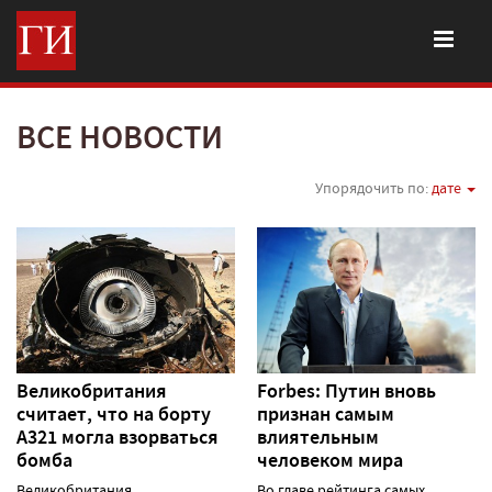
ВСЕ НОВОСТИ
Упорядочить по:
дате
Великобритания
Forbes: Путин вновь
считает, что на борту
признан самым
А321 могла взорваться
влиятельным
бомба
человеком мира
Великобритания
Во главе рейтинга самых