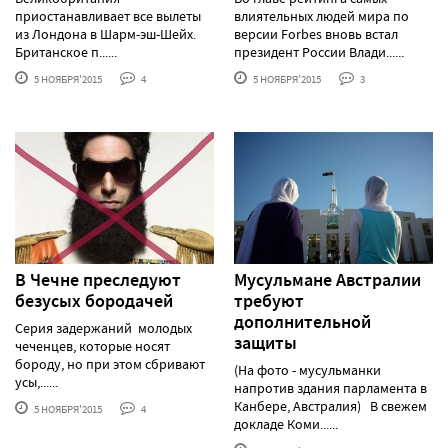
приостанавливает все вылеты
влиятельных людей мира по
из Лондона в Шарм-эш-Шейх.
версии Forbes вновь встал
Британское п......
президент России Влади......
5 НОЯБРЯ'2015
4
5 НОЯБРЯ'2015
3
В Чечне преследуют
Мусульмане Австралии
безусых бородачей
требуют
дополнительной
Серия задержаний молодых
защиты
чеченцев, которые носят
бороду, но при этом сбривают
(На фото - мусульманки
усы,......
напротив здания парламента в
Канбере, Австралия) В свежем
5 НОЯБРЯ'2015
4
докладе Коми......