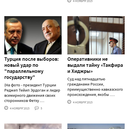
4 НОЯБРЯ'2015
Турция после выборов:
Оперативники не
новый удар по
выдали тайну «Такфира
"параллельному
и Хиджры»
государству"
Суд над пятнадцатью
гражданами России,
(На фото - президент Турции
преимущественно кавказского
Реджеп Тейип Эрдоган и лидер
происхождения, якобы ......
всемирного движения своих
сторонников Фетху......
4 НОЯБРЯ'2015
4 НОЯБРЯ'2015
5