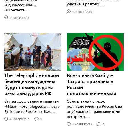
участие, в разгово......
«Одноклассники»,
«ВКонтакте......
4 НОЯБРЯ'2015
4 НОЯБРЯ'2015
The Telegraph: миллион
Все члены «Хизб ут-
беженцев вынуждены
Тахрир» признаны в
будут покинуть дома
России
из-за авиаударов РФ
политзаключенными
Статья с дословным названием
Обновленный список
«Million more refugees will leave
политзаключенных России был
Syria due to Russian strikes,......
опубликован правозащитным
центром «......
4 НОЯБРЯ'2015
2
4 НОЯБРЯ'2015
5