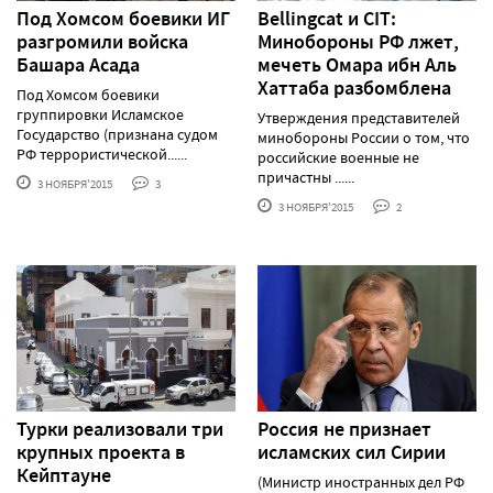
Под Хомсом боевики ИГ
Bellingcat и CIT:
разгромили войска
Минобороны РФ лжет,
Башара Асада
мечеть Омара ибн Аль
Хаттаба разбомблена
Под Хомсом боевики
группировки Исламское
Утверждения представителей
Государство (признана судом
минобороны России о том, что
РФ террористической......
российские военные не
причастны ......
3 НОЯБРЯ'2015
3
3 НОЯБРЯ'2015
2
Турки реализовали три
Россия не признает
крупных проекта в
исламских сил Сирии
Кейптауне
(Министр иностранных дел РФ