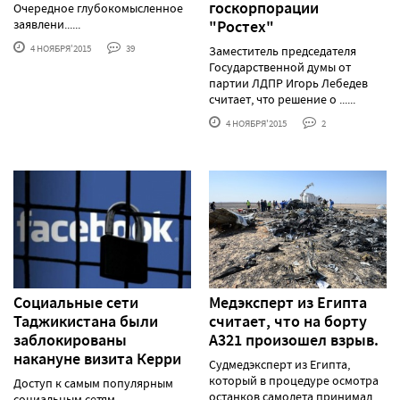
госкорпорации
Очередное глубокомысленное
заявлени......
"Ростех"
4 НОЯБРЯ'2015
39
Заместитель председателя
Государственной думы от
партии ЛДПР Игорь Лебедев
считает, что решение о ......
4 НОЯБРЯ'2015
2
Социальные сети
Медэксперт из Египта
Таджикистана были
считает, что на борту
заблокированы
А321 произошел взрыв.
накануне визита Керри
Судмедэксперт из Египта,
который в процедуре осмотра
Доступ к самым популярным
останков самолета принимал
социальным сетям