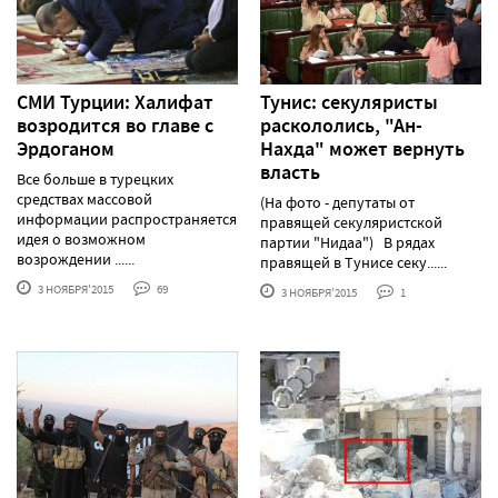
СМИ Турции: Халифат
Тунис: секуляристы
возродится во главе с
раскололись, "Ан-
Эрдоганом
Нахда" может вернуть
власть
Все больше в турецких
средствах массовой
(На фото - депутаты от
информации распространяется
правящей секуляристской
идея о возможном
партии "Нидаа") В рядах
возрождении ......
правящей в Тунисе секу......
3 НОЯБРЯ'2015
69
3 НОЯБРЯ'2015
1