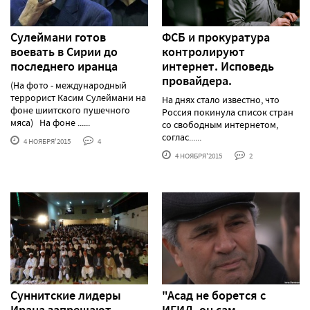
Сулеймани готов
ФСБ и прокуратура
воевать в Сирии до
контролируют
последнего иранца
интернет. Исповедь
провайдера.
(На фото - международный
террорист Касим Сулеймани на
На днях стало известно, что
фоне шиитского пушечного
Россия покинула список стран
мяса) На фоне ......
со свободным интернетом,
соглас......
4 НОЯБРЯ'2015
4
4 НОЯБРЯ'2015
2
Cуннитские лидеры
"Асад не борется с
Ирана запрещают
ИГИЛ, он сам