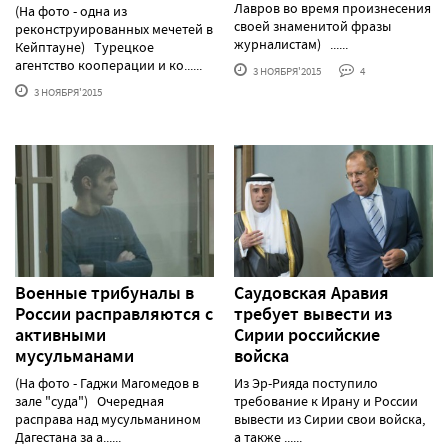
Лавров во время произнесения
(На фото - одна из
своей знаменитой фразы
реконструированных мечетей в
журналистам) ......
Кейптауне) Турецкое
агентство кооперации и ко......
3 НОЯБРЯ'2015
4
3 НОЯБРЯ'2015
Военные трибуналы в
Саудовская Аравия
России расправляются с
требует вывести из
активными
Сирии российские
мусульманами
войска
(На фото - Гаджи Магомедов в
Из Эр-Рияда поступило
зале "суда") Очередная
требование к Ирану и России
расправа над мусульманином
вывести из Сирии свои войска,
Дагестана за а......
а также ......