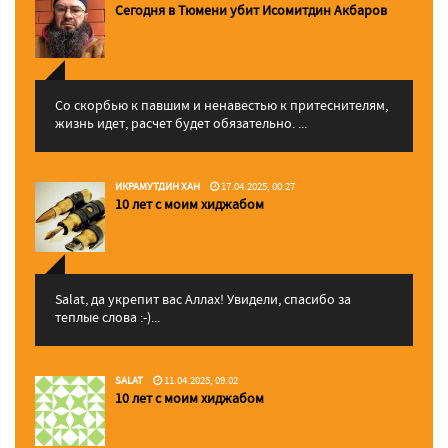
Сегодня в Тюмени убит Исомитдин Акбаров
Со скорбью к павшим и ненавестью к притеснителям,
жизнь идет, расчет будет обязательно. ...
ИКРАМУТДИН ХАН
17.04.2025, 00:27
10 лет с моим хиджабом
Salat, да укрепит вас Аллаx! Увидели, спасибо за
теплые слова :-)...
SALAT
11.04.2025, 09:02
10 лет с моим хиджабом