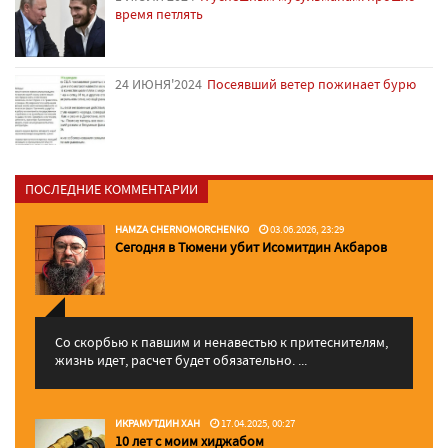
время петлять
24 ИЮНЯ'2024
Посеявший ветер пожинает бурю
ПОСЛЕДНИЕ КОММЕНТАРИИ
HAMZA CHERNOMORCHENKO
03.06.2026, 23:29
Сегодня в Тюмени убит Исомитдин Акбаров
Со скорбью к павшим и ненавестью к притеснителям,
жизнь идет, расчет будет обязательно. ...
ИКРАМУТДИН ХАН
17.04.2025, 00:27
10 лет с моим хиджабом