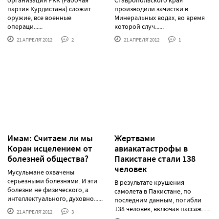
организация РКК (Рабочая
Ставропольского края
партия Курдистана) сложит
производили зачистки в
оружие, все военные
Минеральных водах, во время
операци......
которой случ......
21 АПРЕЛЯ'2012
2
21 АПРЕЛЯ'2012
1
Имам: Считаем ли мы
Жертвами
Коран исцелением от
авиакатастрофы в
болезней общества?
Пакистане стали 138
человек
Мусульмане охвачены
серьезными болезнями. И эти
В результате крушения
болезни не физического, а
самолета в Пакистане, по
интеллектуального, духовно......
последним данным, погибли
138 человек, включая пассаж......
21 АПРЕЛЯ'2012
3