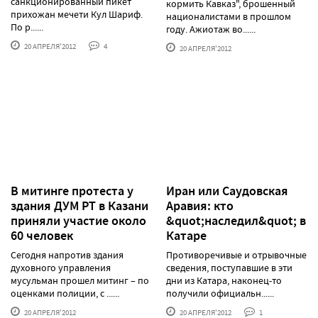
санкционированный пикет
кормить Кавказ", брошенный
прихожан мечети Кул Шариф.
националистами в прошлом
По р......
году. Ажиотаж во......
20 АПРЕЛЯ'2012
4
20 АПРЕЛЯ'2012
В митинге протеста у
Иран или Саудовская
здания ДУМ РТ в Казани
Аравия: кто
приняли участие около
&quot;наследил&quot; в
60 человек
Катаре
Сегодня напротив здания
Противоречивые и отрывочные
духовного управления
сведения, поступавшие в эти
мусульман прошел митинг – по
дни из Катара, наконец-то
оценками полиции, с ......
получили официальн......
20 АПРЕЛЯ'2012
20 АПРЕЛЯ'2012
1