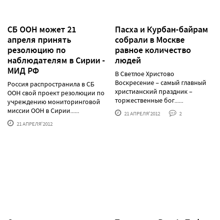
СБ ООН может 21
Пасха и Курбан-байрам
апреля принять
собрали в Москве
резолюцию по
равное количество
наблюдателям в Сирии -
людей
МИД РФ
В Светлое Христово
Воскресение – самый главный
Россия распространила в СБ
христианский праздник –
ООН свой проект резолюции по
торжественные бог......
учреждению мониторинговой
миссии ООН в Сирии......
21 АПРЕЛЯ'2012
2
21 АПРЕЛЯ'2012