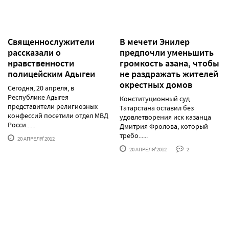
Священнослужители
В мечети Энилер
рассказали о
предпочли уменьшить
нравственности
громкость азана, чтобы
полицейским Адыгеи
не раздражать жителей
окрестных домов
Сегодня, 20 апреля, в
Республике Адыгея
Конституционный суд
представители религиозных
Татарстана оставил без
конфессий посетили отдел МВД
удовлетворения иск казанца
Росси......
Дмитрия Фролова, который
требо......
20 АПРЕЛЯ'2012
20 АПРЕЛЯ'2012
2