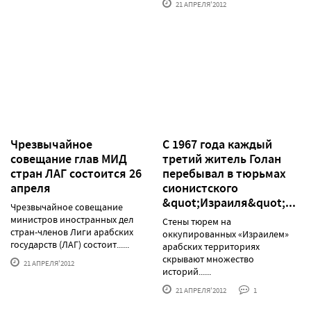
21 АПРЕЛЯ'2012
Чрезвычайное
С 1967 года каждый
совещание глав МИД
третий житель Голан
стран ЛАГ состоится 26
перебывал в тюрьмах
апреля
сионистского
&quot;Израиля&quot;...
Чрезвычайное совещание
министров иностранных дел
Стены тюрем на
стран-членов Лиги арабских
оккупированных «Израилем»
государств (ЛАГ) состоит......
арабских территориях
скрывают множество
21 АПРЕЛЯ'2012
историй......
21 АПРЕЛЯ'2012
1