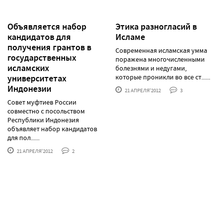
Объявляется набор
Этика разногласий в
кандидатов для
Исламе
получения грантов в
Современная исламская умма
государственных
поражена многочисленными
исламских
болезнями и недугами,
университетах
которые проникли во все ст......
Индонезии
21 АПРЕЛЯ'2012
3
Совет муфтиев России
совместно с посольством
Республики Индонезия
объявляет набор кандидатов
для пол......
21 АПРЕЛЯ'2012
2