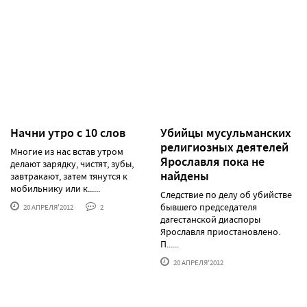
Начни утро с 10 слов
Убийцы мусульманских
религиозных деятелей
Многие из нас встав утром
Ярославля пока не
делают зарядку, чистят, зубы,
найдены
завтракают, затем тянутся к
мобильнику или к......
Следствие по делу об убийстве
бывшего председателя
20 АПРЕЛЯ'2012
2
дагестанской диаспоры
Ярославля приостановлено.
П......
20 АПРЕЛЯ'2012