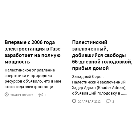
Впервые с 2006 года
Палестинский
электростанция в Газе
заключенный,
заработает на полную
добившийся свободы
мощность
66-дневной голодовкой,
прибыл домой
Палестинское Управление
энергетики и природных
Западный берег. –
ресурсов объявило, что в мае
Палестинский заключенный
этого года электростанци......
Хадер Аднан (Khader Adnan),
объявивший голодовку в ......
20 АПРЕЛЯ'2012
1
20 АПРЕЛЯ'2012
2