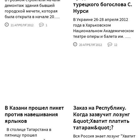
турецкого богослова С.
демонтаж здания бывшей
Нурси
городской мечети, которая
была открыта в начале 20......
В Украине 26-28 апреля 2012
года в Харьковском
21 АПРЕЛЯ'2012
1
Национальном Академическом
театре оперы и балета им. ......
20 АПРЕЛЯ'2012
12
В Казани прошел пикет
Заказ на Республику.
против навешивания
Когда зазвучит лозунг
ярлыков
&quot;Хватит платить
татарам&quot;?
В столице Татарстана в
пятницу прошел
Вся Россия знает лозунг "Хватит