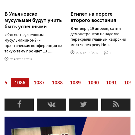
В Ульяновске
Египет на пороге
мусульман будут учить
второго восстания
быть успешными
В четверг, 19 апреля, сотни
демонстрантов ненадолго
«Как стать успешным
перекрыли главный каирский
мусульманином?» -
мост через реку Нил с......
практическая конференция на
такую тему пройдет 13 ......
20 АПРЕЛЯ'2012
1
20 АПРЕЛЯ'2012
085
1086
1087
1088
1089
1090
1091
1092