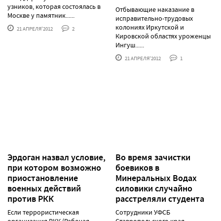
узников, которая состоялась в
Отбывающие наказание в
Москве у памятник......
исправительно-трудовых
колониях Иркутской и
21 АПРЕЛЯ'2012
2
Кировской областях уроженцы
Ингуш......
21 АПРЕЛЯ'2012
1
Эрдоган назвал условие,
Во время зачистки
при котором возможно
боевиков в
приостановление
Минеральных Водах
военных действий
силовики случайно
против РКК
расстреляли студента
Если террористическая
Сотрудники УФСБ