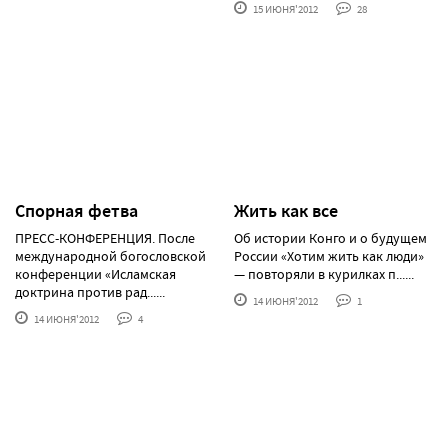
15 ИЮНЯ'2012
28
Спорная фетва
Жить как все
ПРЕСС-КОНФЕРЕНЦИЯ. После
Об истории Конго и о будущем
международной богословской
России «Хотим жить как люди»
конференции «Исламская
— повторяли в курилках п......
доктрина против рад......
14 ИЮНЯ'2012
1
14 ИЮНЯ'2012
4