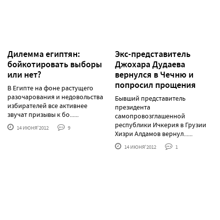
Дилемма египтян:
Экс-представитель
бойкотировать выборы
Джохара Дудаева
или нет?
вернулся в Чечню и
попросил прощения
В Египте на фоне растущего
разочарования и недовольства
Бывший представитель
избирателей все активнее
президента
звучат призывы к бо......
самопровозглашенной
республики Ичкерия в Грузии
14 ИЮНЯ'2012
9
Хизри Алдамов вернул......
14 ИЮНЯ'2012
1