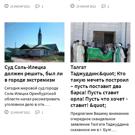
15 ИЮНЯ'2012
2
15 ИЮНЯ'2012
2
Суд Соль-Илецка
Талгат
должен решить, был ли
Таджуддин:&quot; Кто
в городе экстремизм
такую мечеть построил
– пусть поставит два
Сегодня мировой суд города
барса! Пусть ставит
Соль-Илецка Оренбургской
орла! Пусть что хочет -
области начал рассматривать
уголовное дело в отн......
ставит! &quot;
15 ИЮНЯ'2012
1
Предлагаем Вашему вниманию
очередное скандальное
заявление Талгата Таджуддина
сказанное им в г. Булг......