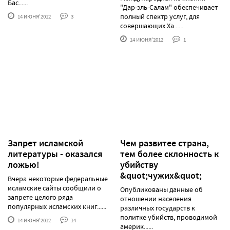
Бас......
"Дар-эль-Салам" обеспечивает
полный спектр услуг, для
14 ИЮНЯ'2012
3
совершающих Ха......
14 ИЮНЯ'2012
1
Запрет исламской
Чем развитее страна,
литературы - оказался
тем более склонность к
ложью!
убийству
&quot;чужих&quot;
Вчера некоторые федеральные
исламские сайты сообщили о
Опубликованы данные об
запрете целого ряда
отношении населения
популярных исламских книг......
различных государств к
политке убийств, проводимой
14 ИЮНЯ'2012
14
америк......