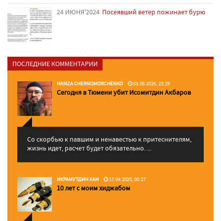
24 ИЮНЯ'2024
Посеявший ветер пожинает бурю
ПОСЛЕДНИЕ КОММЕНТАРИИ
HAMZA CHERNOMORCHENKO
03.06.2026, 23:29
Сегодня в Тюмени убит Исомитдин Акбаров
Со скорбью к павшим и ненавестью к притеснителям,
жизнь идет, расчет будет обязательно. ...
ИКРАМУТДИН ХАН
17.04.2025, 00:27
10 лет с моим хиджабом