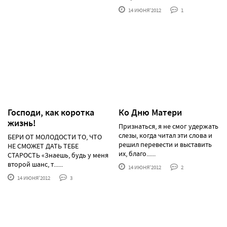
14 ИЮНЯ'2012
1
Господи, как коротка
Ко Дню Матери
жизнь!
Признаться, я не смог удержать
слезы, когда читал эти слова и
БЕРИ ОТ МОЛОДОСТИ ТО, ЧТО
решил перевести и выставить
НЕ СМОЖЕТ ДАТЬ ТЕБЕ
их, благо......
СТАРОСТЬ «Знаешь, будь у меня
второй шанс, т......
14 ИЮНЯ'2012
2
14 ИЮНЯ'2012
3