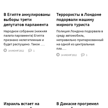
В Египте аннулированы
Террористы в Лондоне
выборы трети
подорвали машину
депутатов парламента
мирного туриста
Народное собрание (нижняя
Полиция Лондона подорвала в
палата парламента) Египта
среду автомобиль,
признано нелегитимным и
неправильно припаркованный
будет распущено. Такое ......
на одной из центральных
пло......
14 ИЮНЯ'2012
1
14 ИЮНЯ'2012
1
Израиль встает на
В Дамаске прогремел