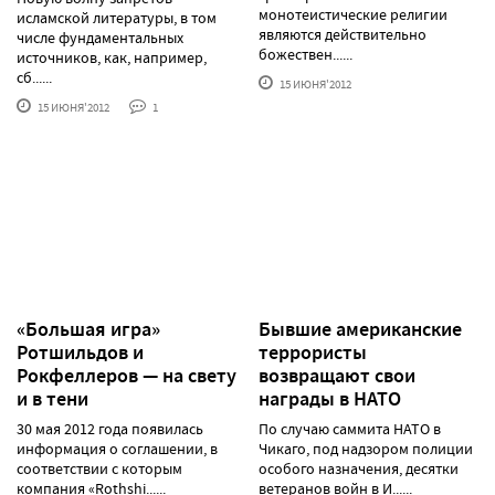
монотеистические религии
исламской литературы, в том
являются действительно
числе фундаментальных
божествен......
источников, как, например,
сб......
15 ИЮНЯ'2012
15 ИЮНЯ'2012
1
«Большая игра»
Бывшие американские
Ротшильдов и
террористы
Рокфеллеров — на свету
возвращают свои
и в тени
награды в НАТО
30 мая 2012 года появилась
По случаю саммита НАТО в
информация о соглашении, в
Чикаго, под надзором полиции
соответствии с которым
особого назначения, десятки
компания «Rothshi......
ветеранов войн в И......