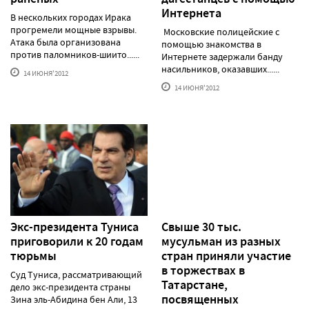
Интернета
В нескольких городах Ирака
прогремели мощные взрывы.
Московские полицейские с
Атака была организована
помощью знакомства в
против паломников-шиито......
Интернете задержали банду
насильников, оказавших......
14 ИЮНЯ'2012
14 ИЮНЯ'2012
Экс-президента Туниса
Свыше 30 тыс.
приговорили к 20 годам
мусульман из разных
тюрьмы
стран приняли участие
в торжествах в
Суд Туниса, рассматривающий
Татарстане,
дело экс-президента страны
посвященных
Зина эль-Абидина бен Али, 13