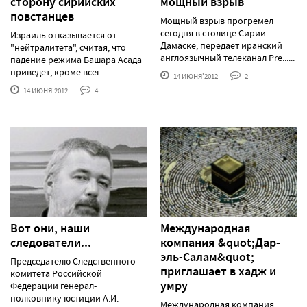
сторону сирийских
мощный взрыв
повстанцев
Мощный взрыв прогремел
сегодня в столице Сирии
Израиль отказывается от
Дамаске, передает иранский
"нейтралитета", считая, что
англоязычный телеканал Pre......
падение режима Башара Асада
приведет, кроме всег......
14 ИЮНЯ'2012
2
14 ИЮНЯ'2012
4
Вот они, наши
Международная
следователи...
компания &quot;Дар-
эль-Салам&quot;
Председателю Следственного
приглашает в хадж и
комитета Российской
умру
Федерации генерал-
полковнику юстиции А.И.
Международная компания