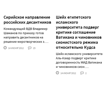
Сирийское направление
Шейх египетского
российских десантников
исламского
университета подверг
Командующий ВДВ Владимир
критике соглашение
Шаманов по приказу готов
Ватикана и чиновников
направить десантников на
решение миротворческих з......
сионистского режима
относительно Кудса
14 ИЮНЯ'2012
15
Шейх исламского университета
Аль-Азхар подверг критике
договоренность МИД Ватикана
и чиновников сион......
14 ИЮНЯ'2012
2