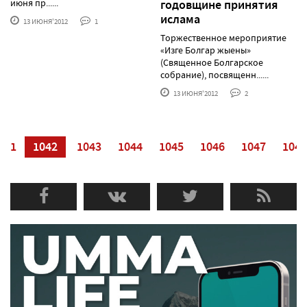
июня пр......
годовщине принятия
ислама
13 ИЮНЯ'2012
1
Торжественное мероприятие
«Изге Болгар жыены»
(Священное Болгарское
собрание), посвященн......
13 ИЮНЯ'2012
2
041
1042
1043
1044
1045
1046
1047
1048