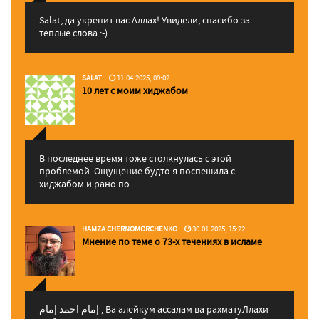
Salat, да укрепит вас Аллаx! Увидели, спасибо за
теплые слова :-)...
SALAT
11.04.2025, 09:02
10 лет с моим хиджабом
В последнее время тоже столкнулась с этой
проблемой. Ощущение будто я поспешила с
хиджабом и рано по...
HAMZA CHERNOMORCHENKO
30.01.2025, 15:22
Мнение по теме о 73-х течениях в исламе
إمام احمد إمام , Ва алейкум ассалам ва рахматуЛлахи