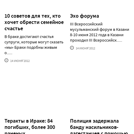
10 советов для тех, кто
Эхо форума
хочет обрести семейное
III Всероссийский
счастье
мусульманский форум в Казани
8-10 июня 2012 года в Казани
В браке достигают счастья
проходил III Всероссийск......
супруги, которые могут сказать
«мы» Браки подобны живым
14 ИЮНЯ'2012
о......
14 ИЮНЯ'2012
Теракты в Ираке: 84
Полиция задержала
погибших, более 300
банду насильников-
раненых
дагестанцев с помощью