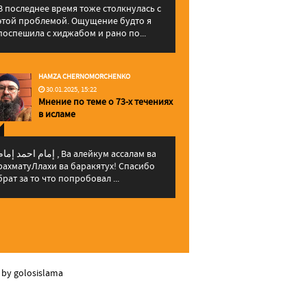
В последнее время тоже столкнулась с
этой проблемой. Ощущение будто я
поспешила с хиджабом и рано по...
HAMZA CHERNOMORCHENKO
30.01.2025, 15:22
Мнение по теме о 73-х течениях
в исламе
إمام احمد إما , Ва алейкум ассалам ва
рахматуЛлахи ва баракятух! Спасибо
брат за то что попробовал ...
 by golosislama