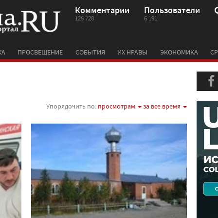
Комментарии
Пользователи
125 728
6 191
КА
ПРОСВЕЩЕНИЕ
СОБЫТИЯ
ИХ НРАВЫ
ЭКОНОМИКА
СР
Упорядочить по:
просмотрам
за все время