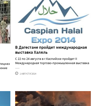
и
В Дагестане пройдет международная
выставка Халяль
С 22 по 24 августа в г.Каспийске пройдет II
Международная торгово-промышленная выставка
пецназ
......
иение
1 АВГУСТА'2014