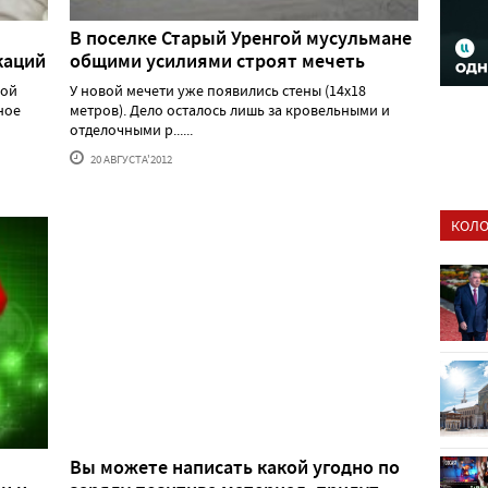
В поселке Старый Уренгой мусульмане
каций
общими усилиями строят мечеть
вой
У новой мечети уже появились стены (14х18
ное
метров). Дело осталось лишь за кровельными и
отделочными р......
20 АВГУСТА'2012
КОЛО
Вы можете написать какой угодно по