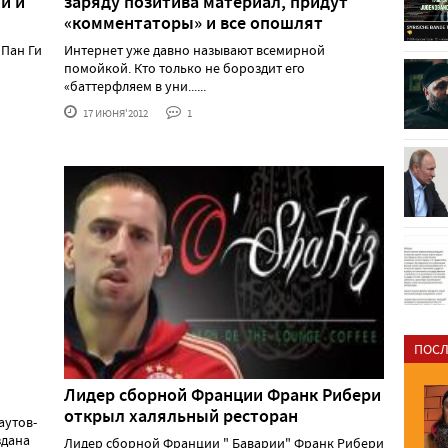
и и
заряду позитива материал, придут
«комментаторы» и все опошлят
Пан Ги
Интернет уже давно называют всемирной
помойкой. Кто только не бороздит его
«баттерфляем в уни......
17 ИЮНЯ'2012
1
ПОСЛ
Лидер сборной Франции Франк Рибери
открыл халяльный ресторан
аутов-
здана
Лидер сборной Франции " Баварии" Франк Рибери