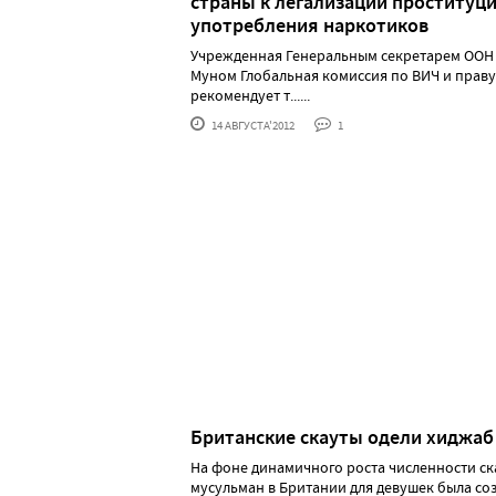
страны к легализации проституци
употребления наркотиков
Учрежденная Генеральным секретарем ООН 
Муном Глобальная комиссия по ВИЧ и праву
рекомендует т......
14 АВГУСТА'2012
1
Британские скауты одели хиджаб
На фоне динамичного роста численности ск
мусульман в Британии для девушек была со