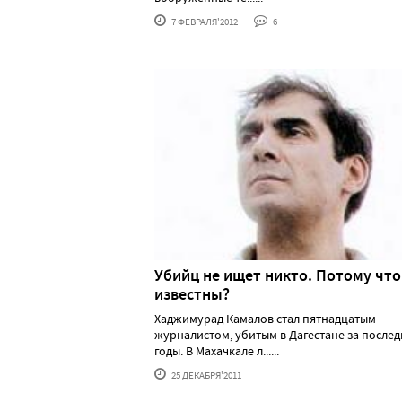
7 ФЕВРАЛЯ'2012
6
Убийц не ищет никто. Потому что
известны?
Хаджимурад Камалов стал пятнадцатым
журналистом, убитым в Дагестане за после
годы. В Махачкале л......
25 ДЕКАБРЯ'2011