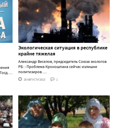
Экологическая ситуация в республике
крайне тяжелая
Александр Веселов, председатель Союза экологов
РБ: - Проблема Кроношпана сейчас излишне
нения
политизиров......
д......
28 АВГУСТА'2013
1