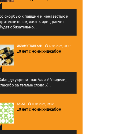
Со скорбью к павшим и ненавестью к
притеснителям, жизнь идет, расчет
будет обязательно. ...
ИКРАМУТДИН ХАН
17.04.2025, 00:27
10 лет с моим хиджабом
Salat, да укрепит вас Аллаx! Увидели,
спасибо за теплые слова :-)...
SALAT
11.04.2025, 09:02
10 лет с моим хиджабом