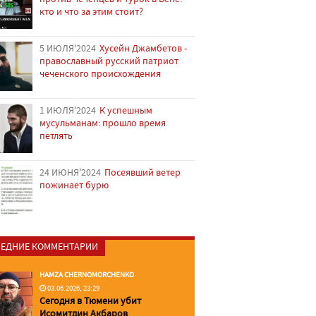
кто и что за этим стоит?
5 ИЮЛЯ'2024
Хусейн Джамбетов -
православный русский патриот
чеченского происхождения
1 ИЮЛЯ'2024
К успешным
мусульманам: прошло время
петлять
24 ИЮНЯ'2024
Посеявший ветер
пожинает бурю
ЕДНИЕ КОММЕНТАРИИ
HAMZA CHERNOMORCHENKO
03.06.2026, 23:29
Сегодня в Тюмени убит
Исомитдин Акбаров