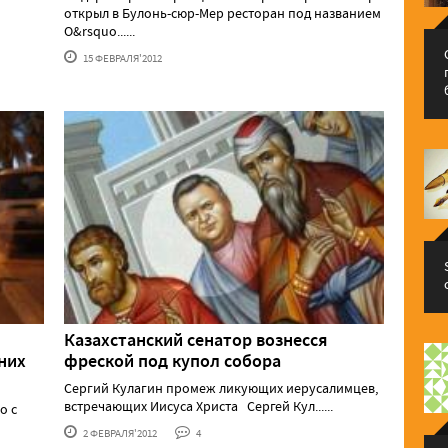
открыл в Булонь-сюр-Мер ресторан под названием
O&rsquo......
15 ФЕВРАЛЯ'2012
Казахстанский сенатор вознесся
них
фреской под купол собора
Сергий Кулагин промеж ликующих иерусалимцев,
встречающих Иисуса Христа Сергей Кул......
о с
2 ФЕВРАЛЯ'2012
4