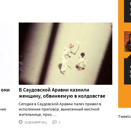
م
 они
В Саудовской Аравии казнили
женщину, обвиняемую в колдовстве
Сегодня в Саудовской Аравии палач привел в
дние
исполнение приговор, вынесенный местной
жительнице, приз......
Tweets
13 ДЕКАБРЯ'2011
1