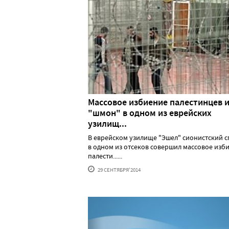
Массовое избиение палестинцев 
"шмон" в одном из еврейских
узилищ...
В еврейском узилище "Эшел" сионистский с
в одном из отсеков совершил массовое изб
палести......
29 СЕНТЯБРЯ'2014