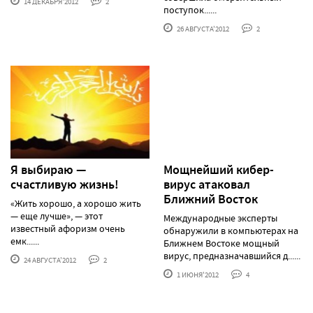
14 ДЕКАБРЯ'2012
2
поступок......
26 АВГУСТА'2012
2
Я выбираю —
Мощнейший кибер-
счастливую жизнь!
вирус атаковал
Ближний Восток
«Жить хорошо, а хорошо жить
— еще лучше», — этот
Международные эксперты
известный афоризм очень
обнаружили в компьютерах на
емк......
Ближнем Востоке мощный
вирус, предназначавшийся д......
24 АВГУСТА'2012
2
1 ИЮНЯ'2012
4