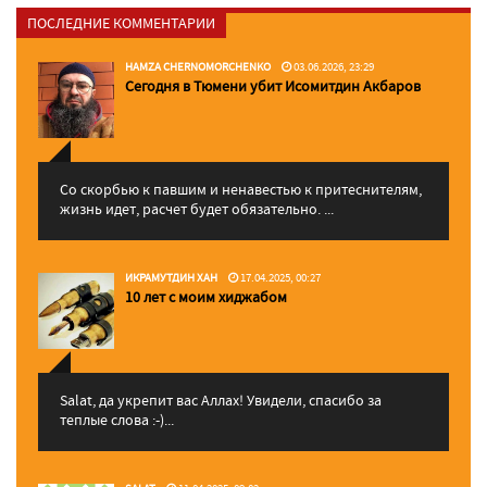
ПОСЛЕДНИЕ КОММЕНТАРИИ
HAMZA CHERNOMORCHENKO
03.06.2026, 23:29
Сегодня в Тюмени убит Исомитдин Акбаров
Со скорбью к павшим и ненавестью к притеснителям,
жизнь идет, расчет будет обязательно. ...
ИКРАМУТДИН ХАН
17.04.2025, 00:27
10 лет с моим хиджабом
Salat, да укрепит вас Аллаx! Увидели, спасибо за
теплые слова :-)...