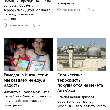
Помощник президента США по
намеревал......
вопросам борьбы с
терроризмом Джон Бреннан в
10 СЕНТЯБРЯ'2011
6
пятницу заявил, что
Соединен......
18 СЕНТЯБРЯ'2011
2
Рамадан в Ингушетии:
Сионистские
Мы раздаем не еду, а
террористы
радость
покушаются на мечеть
Аль-Акса
Ингушетия – самая маленькая
республика Северного Кавказа,
Исмаил Ханийя призвал
но могла бы опередить по
бороться с произволом
суммарному ......
«Израиля». Глава палестинского