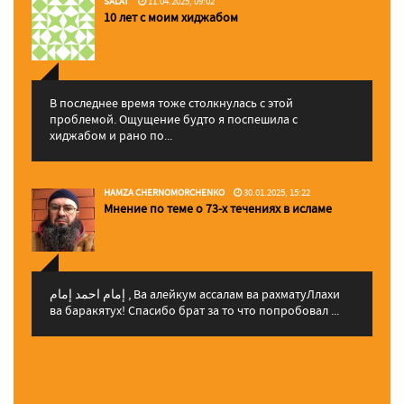
SALAT
11.04.2025, 09:02
10 лет с моим хиджабом
В последнее время тоже столкнулась с этой
проблемой. Ощущение будто я поспешила с
хиджабом и рано по...
HAMZA CHERNOMORCHENKO
30.01.2025, 15:22
Мнение по теме о 73-х течениях в исламе
إمام احمد إمام , Ва алейкум ассалам ва рахматуЛлахи
ва баракятух! Спасибо брат за то что попробовал ...