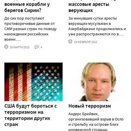
военные корабли у
массовые аресты
берегов Сирии?
верующих
До сих пор поступают
За минувшие сутки аресты
противоречивые данные от
верующих-мусульман в
СМИ разных стран по поводу
Азербайджане продолжились и
нахождения российских
уже распространяются по в......
военн......
18 ФЕВРАЛЯ'2012
20 МАРТА'2012
4
США будут бороться с
Новый терроризм
терроризмом на
Андерс Брейвик,
территории других
организовавший взрыв в Осло
стран
и стрельбу на острове близ
норвежской столицы,