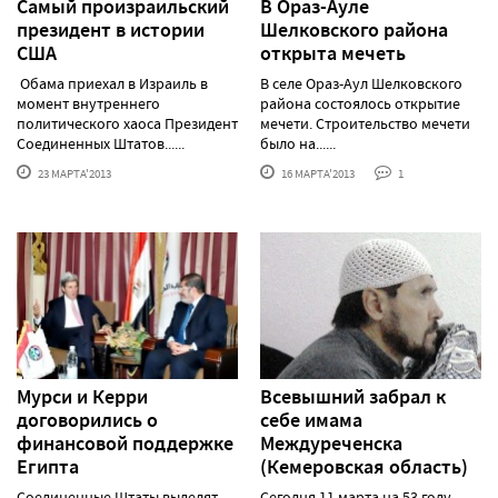
Самый произраильский
В Ораз-Ауле
президент в истории
Шелковского района
США
открыта мечеть
Обама приехал в Израиль в
В селе Ораз-Аул Шелковского
момент внутреннего
района состоялось открытие
политического хаоса Президент
мечети. Строительство мечети
Соединенных Штатов......
было на......
23 МАРТА'2013
16 МАРТА'2013
1
Мурси и Керри
Всевышний забрал к
договорились о
себе имама
финансовой поддержке
Междуреченска
Египта
(Кемеровская область)
Соединенные Штаты выделят
Сегодня 11 марта на 53 году