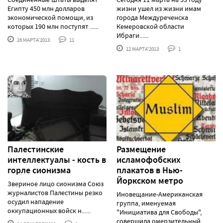
Египту 450 млн долларов
жизни ушел из жизни имам
экономической помощи, из
города Междуреченска
которых 190 млн поступят ......
Кемеровской области
Ибраги......
16 МАРТА'2013
11
12 МАРТА'2013
1
Палестинские
Размещение
интеллектуалы - кость в
исламофобских
горле сионизма
плакатов в Нью-
Йоркском метро
Звериное лицо сионизма Союз
журналистов Палестины резко
Иновещание-Американская
осудил нападение
группа, именуемая
оккупационных войск н......
"Инициатива для Свободы",
совершила омерзительный