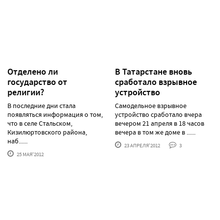
Отделено ли
В Татарстане вновь
государство от
сработало взрывное
религии?
устройство
В последние дни стала
Самодельное взрывное
появляться информация о том,
устройство сработало вчера
что в селе Стальском,
вечером 21 апреля в 18 часов
Кизилюртовского района,
вечера в том же доме в ......
наб......
23 АПРЕЛЯ'2012
3
25 МАЯ'2012