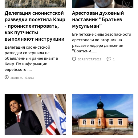
Делегация сионистской
Арестован духовный
разведки посетила Каир
наставник "Братьев
- проинспектировать,
мусульман"
как путчисты
Египетские силы безопасности
выполняют инструкции
арестовали во вторник на
рассвете лидера движения
Делегация сионистской
"Братья-м......
разведки совершила не
объявленный ранее визит в
20 АВГУСТА'2013
1
Каир. По информации
еврейского......
26 АВГУСТА'2013