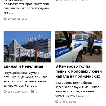
продолжается противостояние между
силовиками и протестующими,
кры......
20 ФЕВРАЛЯ'2014
Единая и Неделимая
В Кемерово толпа
пьяных молодых людей
Государственная Дума в
напала на полицейских
пятницу, 20 декабря, приняла
во втором и третьем чтениях
В Кемерове полицейские
закон, который внос......
задержали злоумышленников,
напавших на следственно-
28 ДЕКАБРЯ'2013
5
оперативную гр......
3 НОЯБРЯ'2013