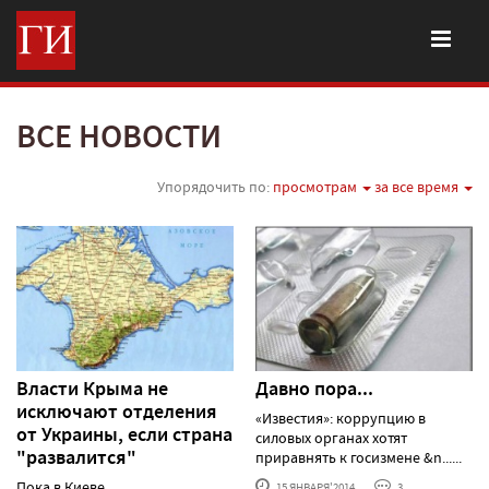
ВСЕ НОВОСТИ
Упорядочить по:
просмотрам
за все время
Власти Крыма не
Давно пора...
исключают отделения
«Известия»: коррупцию в
от Украины, если страна
силовых органах хотят
"развалится"
приравнять к госизмене &n......
Пока в Киеве
15 ЯНВАРЯ'2014
3